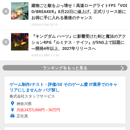
建物ごと敵をぶっ壊せ！高速ローグライトFPS『VOI
D/BREAKER』8月22日に値上げ。正式リリース前に
お得に手に入れる最後のチャンス
2026.8.8 Sat 22:15
『キングダム ハーツ』に影響受けた剣と魔法のアク
ションRPG『ルミナス・ナイツ』がSNS上で話題に
―開発4年以上、2027年リリースへ
2026.8.3 Mon 11:30
ランキングをもっと見る
ゲーム制作/テスト・評価/SE そのゲーム愛 IT業界でのキャ
リアにしませんか バグ探し
株式会社スタッフサービス
神奈川県
月給24万5,000円～50万円
正社員