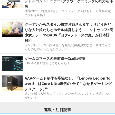
ンドルコントローラー×クラウドゲーミングの底力を体
感
体感的にラグはほぼ無し。グラフィックスはもちろん最高設定
でプレイ可能！
クーデレからスタイル抜群お姉さんまでよりどりみど
りな人外娘たちとホテル経営しよう！「クトゥルフ×美
少女」テーマのADV『ヨグ=ソトースの庭』が日本語
対応
ツンデレドラゴン娘や無口な複眼死神美少女など、属性てんこ
もりのヒロインたちがアツい！
ゲームコマースの最前線ーXsolla特集
Xsollaの最新情報はこちらから！
AAAゲームも制作も妥協なし。「Lenovo Legion To
wer 5」はCore Ultra世代の“全てこなせるゲーミング
デスクトップ”
迫力を感じる強力スペック。メンテナンスしやすい構造もあり
がたい！
連載・注目記事