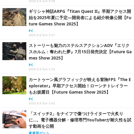
2025.6.8 Sun 5:46
ギリシャ神話ARPG『Titan Quest II』早期アクセス開
始を2025年夏に予定―開発者による紹介映像公開【Fu
ture Games Show 2025】
PC
2025.6.8 Sun 5:47
ストーリーも魅力のステルスアクションADV『エリク
スホルム：奪われた夢』7月15日発売決定【Future Ga
mes Show 2025】
PC
2025.6.8 Sun 5:43
カートゥーン風グラフィックが映える冒険FPS『The E
xplorator』早期アクセス開始！ローンチトレイラー
もお披露目【Future Games Show 2025】
PC
2025.6.8 Sun 5:42
「スイッチ2」をナイフで傷つけライターで火炙り
に…。電子機器分解・修理専門YouTuberが耐久性を試
す動画を公開
家庭用ゲーム