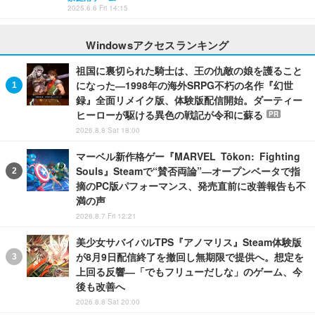
2025.6.6 Fri 14:15
Windowsアクセスランキング
祖国に裏切られた騎士は、王の仇敵の娘を護ること
になった―1998年の海外SRPG不朽の名作『幻世
録』全面リメイク版、体験版配信開始。ダーティー
ヒーローが駆ける異色の戦記が令和に蘇る
PR
2026.8.8 Sat 18:00
マーベル新作格ゲー『MARVEL Tōkon: Fighting
Souls』Steamで“賛否両論”―オープンベータで指
摘のPC版パフォーマンス、発売直前に改善報告も不
満の声
2026.8.7 Fri 12:21
美少女サバイバルTPS『アノマリス』Steam体験版
が8月9日配信終了を撤回し無期限で提供へ。想定を
上回る反響―「でもフリューだしな」のゲーム、今
後も改善へ
2026.8.8 Sat 20:00