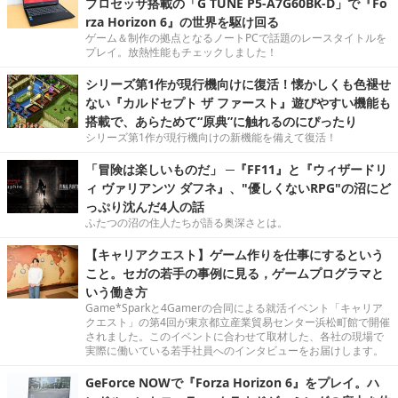
プロセッサ搭載の「G TUNE P5-A7G60BK-D」で『Fo
rza Horizon 6』の世界を駆け回る
ゲーム＆制作の拠点となるノートPCで話題のレースタイトルを
プレイ。放熱性能もチェックしました！
シリーズ第1作が現行機向けに復活！懐かしくも色褪せ
ない『カルドセプト ザ ファースト』遊びやすい機能も
搭載で、あらためて“原典”に触れるのにぴったり
シリーズ第1作が現行機向けの新機能を備えて復活！
「冒険は楽しいものだ」 ─『FF11』と『ウィザードリ
ィ ヴァリアンツ ダフネ』、"優しくないRPG"の沼にど
っぷり沈んだ4人の話
ふたつの沼の住人たちが語る奥深さとは。
【キャリアクエスト】ゲーム作りを仕事にするという
こと。セガの若手の事例に見る，ゲームプログラマと
いう働き方
Game*Sparkと4Gamerの合同による就活イベント「キャリア
クエスト」の第4回が東京都立産業貿易センター浜松町館で開催
されました。このイベントに合わせて取材した、各社の現場で
実際に働いている若手社員へのインタビューをお届けします。
GeForce NOWで『Forza Horizon 6』をプレイ。ハ