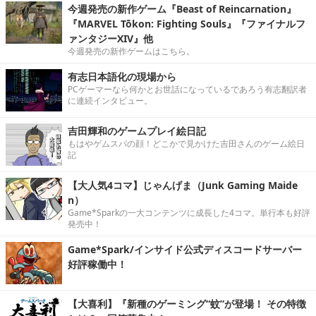
今週発売の新作ゲーム『Beast of Reincarnation』
『MARVEL Tōkon: Fighting Souls』『ファイナルフ
ァンタジーXIV』他
今週発売の新作ゲームはこちら。
有志日本語化の現場から
PCゲーマーなら何かとお世話になっているであろう有志翻訳者
に連続インタビュー。
吉田輝和のゲームプレイ絵日記
もはやゲムスパの顔！どこかで見かけた吉田さんのゲーム絵日
記
【大人気4コマ】じゃんげま（Junk Gaming Maide
n）
Game*Sparkの一大コンテンツに成長した4コマ。単行本も好評
発売中！
Game*Spark/インサイド公式ディスコードサーバー
好評稼働中！
【大喜利】『新種のゲーミング“蚊”が登場！ その特徴