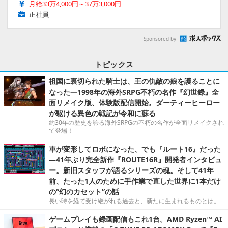
月給33万4,000円～37万3,000円
正社員
Sponsored by
トピックス
祖国に裏切られた騎士は、王の仇敵の娘を護ることに
なった―1998年の海外SRPG不朽の名作『幻世録』全
面リメイク版、体験版配信開始。ダーティーヒーロー
が駆ける異色の戦記が令和に蘇る
約30年の歴史を誇る海外SRPGの不朽の名作が全面リメイクされ
て登場！
車が変形してロボになった、でも『ルート16』だった
―41年ぶり完全新作『ROUTE16R』開発者インタビュ
ー。新旧スタッフが語るシリーズの魂。そして41年
前、たった1人のために手作業で直した世界に1本だけ
の“幻のカセット”の話
長い時を経て受け継がれる過去と、新たに生まれるものとは。
ゲームプレイも録画配信もこれ1台。AMD Ryzen™ AI