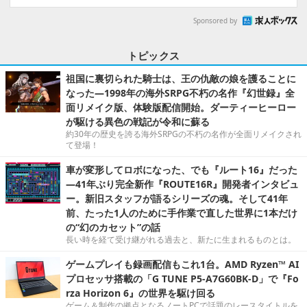
Sponsored by
トピックス
祖国に裏切られた騎士は、王の仇敵の娘を護ることに
なった―1998年の海外SRPG不朽の名作『幻世録』全
面リメイク版、体験版配信開始。ダーティーヒーロー
が駆ける異色の戦記が令和に蘇る
約30年の歴史を誇る海外SRPGの不朽の名作が全面リメイクされ
て登場！
車が変形してロボになった、でも『ルート16』だった
―41年ぶり完全新作『ROUTE16R』開発者インタビュ
ー。新旧スタッフが語るシリーズの魂。そして41年
前、たった1人のために手作業で直した世界に1本だけ
の“幻のカセット”の話
長い時を経て受け継がれる過去と、新たに生まれるものとは。
ゲームプレイも録画配信もこれ1台。AMD Ryzen™ AI
プロセッサ搭載の「G TUNE P5-A7G60BK-D」で『Fo
rza Horizon 6』の世界を駆け回る
ゲーム＆制作の拠点となるノートPCで話題のレースタイトルを