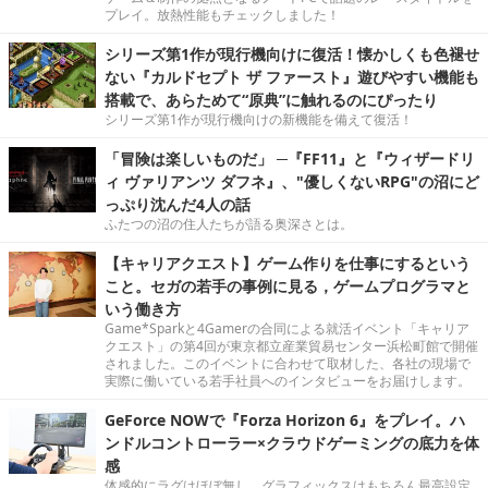
プレイ。放熱性能もチェックしました！
シリーズ第1作が現行機向けに復活！懐かしくも色褪せ
ない『カルドセプト ザ ファースト』遊びやすい機能も
搭載で、あらためて“原典”に触れるのにぴったり
シリーズ第1作が現行機向けの新機能を備えて復活！
「冒険は楽しいものだ」 ─『FF11』と『ウィザードリ
ィ ヴァリアンツ ダフネ』、"優しくないRPG"の沼にど
っぷり沈んだ4人の話
ふたつの沼の住人たちが語る奥深さとは。
【キャリアクエスト】ゲーム作りを仕事にするという
こと。セガの若手の事例に見る，ゲームプログラマと
いう働き方
Game*Sparkと4Gamerの合同による就活イベント「キャリア
クエスト」の第4回が東京都立産業貿易センター浜松町館で開催
されました。このイベントに合わせて取材した、各社の現場で
実際に働いている若手社員へのインタビューをお届けします。
GeForce NOWで『Forza Horizon 6』をプレイ。ハ
ンドルコントローラー×クラウドゲーミングの底力を体
感
体感的にラグはほぼ無し。グラフィックスはもちろん最高設定