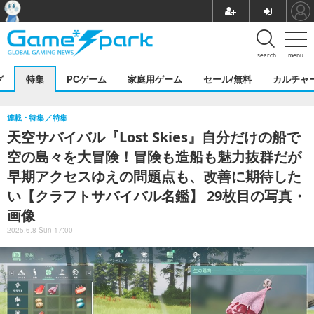
search
menu
グ
特集
PCゲーム
家庭用ゲーム
セール/無料
カルチャ
連載・特集
特集
天空サバイバル『Lost Skies』自分だけの船で
空の島々を大冒険！冒険も造船も魅力抜群だが
早期アクセスゆえの問題点も、改善に期待した
い【クラフトサバイバル名鑑】 29枚目の写真・
画像
2025.6.8 Sun 17:00