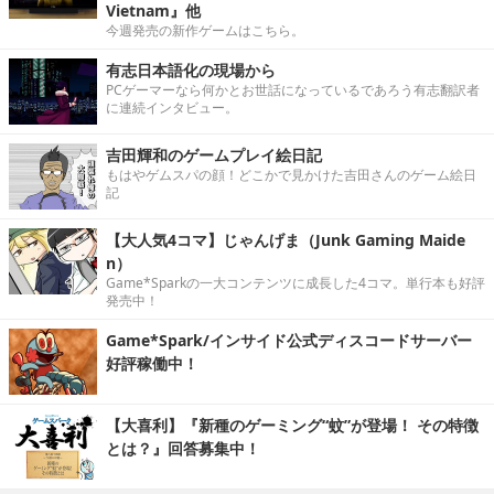
Vietnam』他
今週発売の新作ゲームはこちら。
有志日本語化の現場から
PCゲーマーなら何かとお世話になっているであろう有志翻訳者
に連続インタビュー。
吉田輝和のゲームプレイ絵日記
もはやゲムスパの顔！どこかで見かけた吉田さんのゲーム絵日
記
【大人気4コマ】じゃんげま（Junk Gaming Maide
n）
Game*Sparkの一大コンテンツに成長した4コマ。単行本も好評
発売中！
Game*Spark/インサイド公式ディスコードサーバー
好評稼働中！
【大喜利】『新種のゲーミング“蚊”が登場！ その特徴
とは？』回答募集中！