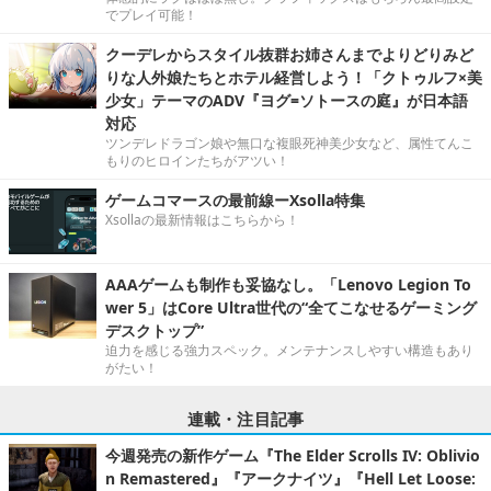
でプレイ可能！
クーデレからスタイル抜群お姉さんまでよりどりみど
りな人外娘たちとホテル経営しよう！「クトゥルフ×美
少女」テーマのADV『ヨグ=ソトースの庭』が日本語
対応
ツンデレドラゴン娘や無口な複眼死神美少女など、属性てんこ
もりのヒロインたちがアツい！
ゲームコマースの最前線ーXsolla特集
Xsollaの最新情報はこちらから！
AAAゲームも制作も妥協なし。「Lenovo Legion To
wer 5」はCore Ultra世代の“全てこなせるゲーミング
デスクトップ”
迫力を感じる強力スペック。メンテナンスしやすい構造もあり
がたい！
連載・注目記事
今週発売の新作ゲーム『The Elder Scrolls IV: Oblivio
n Remastered』『アークナイツ』『Hell Let Loose: