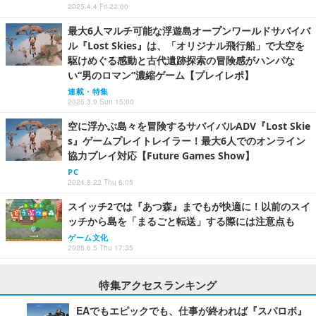
2025.4.4 Fri 22:00
最大6人マルチ可能な浮遊島オープンワールドサバイバ
ル『Lost Skies』は、「オリジナル飛行船」で大空を
駆けめぐる感動と古代遺跡探索の冒険感がハンパな
い“男のロマン”濃縮ゲーム【プレイレポ】
連載・特集
2025.3.9 Sun 15:00
空に浮かぶ島々を冒険するサバイバルADV『Lost Skie
s』ゲームプレイトレイラー！最大6人でのオンライン
協力プレイ対応【Future Games Show】
PC
2024.8.22 Thu 6:05
スイッチ2では『あつ森』までもが快適に！以前のスイ
ッチから島を「まるごと転送」する際には注意点も
ゲーム文化
2025.6.5 Thu 17:35
特集アクセスランキング
EAでもエピックでも、仕事が終われば『スパロボ』