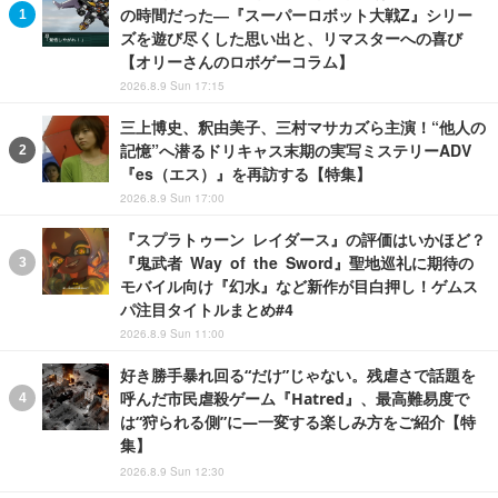
の時間だった―『スーパーロボット大戦Z』シリー
ズを遊び尽くした思い出と、リマスターへの喜び
【オリーさんのロボゲーコラム】
2026.8.9 Sun 17:15
三上博史、釈由美子、三村マサカズら主演！“他人の
記憶”へ潜るドリキャス末期の実写ミステリーADV
『es（エス）』を再訪する【特集】
2026.8.9 Sun 17:00
『スプラトゥーン レイダース』の評価はいかほど？
『鬼武者 Way of the Sword』聖地巡礼に期待の
モバイル向け『幻水』など新作が目白押し！ゲムス
パ注目タイトルまとめ#4
2026.8.9 Sun 11:00
好き勝手暴れ回る“だけ”じゃない。残虐さで話題を
呼んだ市民虐殺ゲーム『Hatred』、最高難易度で
は“狩られる側”に―一変する楽しみ方をご紹介【特
集】
2026.8.9 Sun 12:30