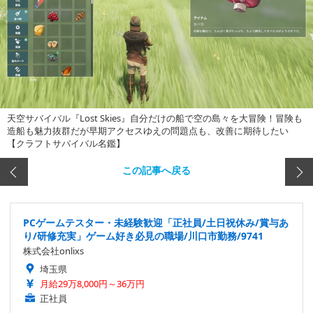
天空サバイバル『Lost Skies』自分だけの船で空の島々を大冒険！冒険も
造船も魅力抜群だが早期アクセスゆえの問題点も、改善に期待したい
【クラフトサバイバル名鑑】
この記事へ戻る
PCゲームテスター・未経験歓迎「正社員/土日祝休み/賞与あ
り/研修充実」ゲーム好き必見の職場/川口市勤務/9741
株式会社onlixs
埼玉県
月給29万8,000円～36万円
正社員