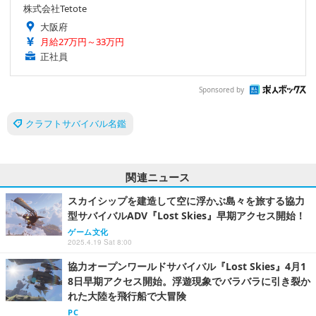
株式会社Tetote
大阪府
月給27万円～33万円
正社員
Sponsored by
クラフトサバイバル名鑑
関連ニュース
スカイシップを建造して空に浮かぶ島々を旅する協力
型サバイバルADV『Lost Skies』早期アクセス開始！
ゲーム文化
2025.4.19 Sat 8:00
協力オープンワールドサバイバル『Lost Skies』4月1
8日早期アクセス開始。浮遊現象でバラバラに引き裂か
れた大陸を飛行船で大冒険
PC