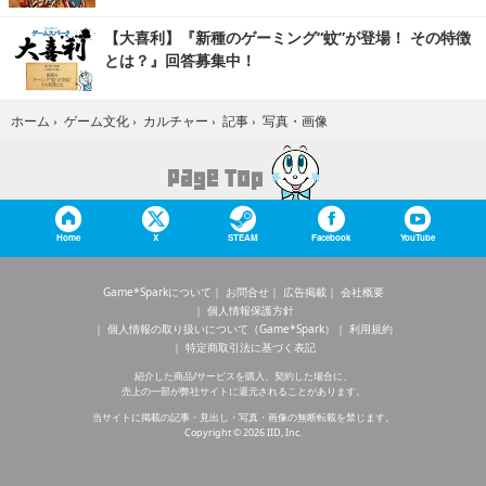
【大喜利】『新種のゲーミング“蚊”が登場！ その特徴
とは？』回答募集中！
写真・画像
ホーム
›
ゲーム文化
›
カルチャー
›
記事
›
Home
X
STEAM
Facebook
YouTube
Game*Sparkについて
お問合せ
広告掲載
会社概要
個人情報保護方針
個人情報の取り扱いについて（Game*Spark）
利用規約
特定商取引法に基づく表記
紹介した商品/サービスを購入、契約した場合に、
売上の一部が弊社サイトに還元されることがあります。
当サイトに掲載の記事・見出し・写真・画像の無断転載を禁じます。
Copyright © 2026 IID, Inc.