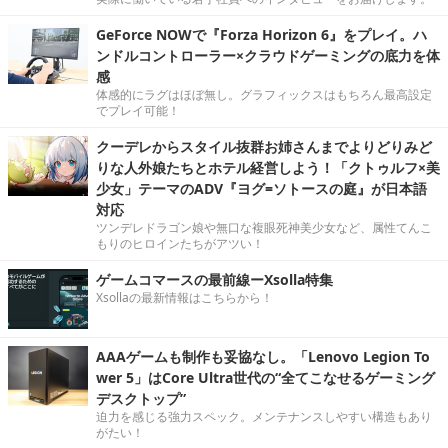
GeForce NOWで『Forza Horizon 6』をプレイ。ハ
ンドルコントローラー×クラウドゲーミングの底力を体
感
体感的にラグはほぼ無し。グラフィックスはもちろん最高設定
でプレイ可能！
クーデレからスタイル抜群お姉さんまでよりどりみど
りな人外娘たちとホテル経営しよう！「クトゥルフ×美
少女」テーマのADV『ヨグ=ソトースの庭』が日本語
対応
ツンデレドラゴン娘や無口な複眼死神美少女など、属性てんこ
もりのヒロインたちがアツい！
ゲームコマースの最前線ーXsolla特集
Xsollaの最新情報はこちらから！
AAAゲームも制作も妥協なし。「Lenovo Legion To
wer 5」はCore Ultra世代の“全てこなせるゲーミング
デスクトップ”
迫力を感じる強力スペック。メンテナンスしやすい構造もあり
がたい！