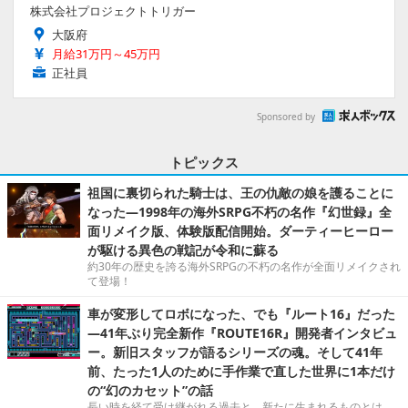
株式会社プロジェクトトリガー
大阪府
月給31万円～45万円
正社員
Sponsored by
トピックス
祖国に裏切られた騎士は、王の仇敵の娘を護ることに
なった―1998年の海外SRPG不朽の名作『幻世録』全
面リメイク版、体験版配信開始。ダーティーヒーロー
が駆ける異色の戦記が令和に蘇る
約30年の歴史を誇る海外SRPGの不朽の名作が全面リメイクされ
て登場！
車が変形してロボになった、でも『ルート16』だった
―41年ぶり完全新作『ROUTE16R』開発者インタビュ
ー。新旧スタッフが語るシリーズの魂。そして41年
前、たった1人のために手作業で直した世界に1本だけ
の“幻のカセット”の話
長い時を経て受け継がれる過去と、新たに生まれるものとは。