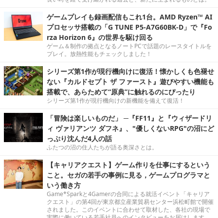
ゲームプレイも録画配信もこれ1台。AMD Ryzen™ AI
プロセッサ搭載の「G TUNE P5-A7G60BK-D」で『Fo
rza Horizon 6』の世界を駆け回る
ゲーム＆制作の拠点となるノートPCで話題のレースタイトルを
プレイ。放熱性能もチェックしました！
シリーズ第1作が現行機向けに復活！懐かしくも色褪せ
ない『カルドセプト ザ ファースト』遊びやすい機能も
搭載で、あらためて“原典”に触れるのにぴったり
シリーズ第1作が現行機向けの新機能を備えて復活！
「冒険は楽しいものだ」 ─『FF11』と『ウィザードリ
ィ ヴァリアンツ ダフネ』、"優しくないRPG"の沼にど
っぷり沈んだ4人の話
ふたつの沼の住人たちが語る奥深さとは。
【キャリアクエスト】ゲーム作りを仕事にするという
こと。セガの若手の事例に見る，ゲームプログラマと
いう働き方
Game*Sparkと4Gamerの合同による就活イベント「キャリア
クエスト」の第4回が東京都立産業貿易センター浜松町館で開催
されました。このイベントに合わせて取材した、各社の現場で
実際に働いている若手社員へのインタビューをお届けします。