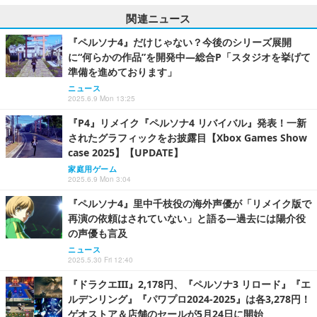
関連ニュース
『ペルソナ4』だけじゃない？今後のシリーズ展開
に“何らかの作品”を開発中―総合P「スタジオを挙げて
準備を進めております」
ニュース
2025.6.9 Mon 13:25
『P4』リメイク『ペルソナ4 リバイバル』発表！一新
されたグラフィックをお披露目【Xbox Games Show
case 2025】【UPDATE】
家庭用ゲーム
2025.6.9 Mon 3:04
『ペルソナ4』里中千枝役の海外声優が「リメイク版で
再演の依頼はされていない」と語る―過去には陽介役
の声優も言及
ニュース
2025.5.30 Fri 12:40
『ドラクエIII』2,178円、『ペルソナ3 リロード』『エ
ルデンリング』『パワプロ2024-2025』は各3,278円！
ゲオストア＆店舗のセールが5月24日に開始