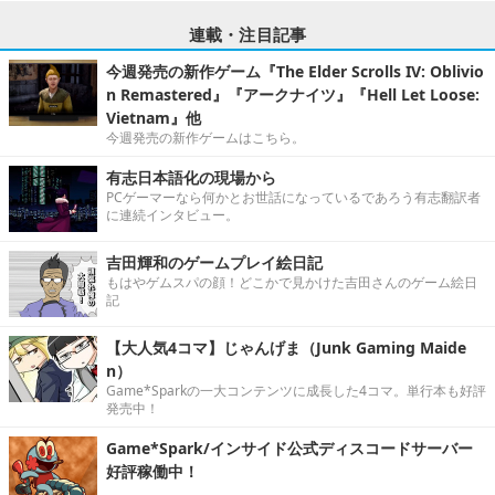
連載・注目記事
今週発売の新作ゲーム『The Elder Scrolls IV: Oblivio
n Remastered』『アークナイツ』『Hell Let Loose:
Vietnam』他
今週発売の新作ゲームはこちら。
有志日本語化の現場から
PCゲーマーなら何かとお世話になっているであろう有志翻訳者
に連続インタビュー。
吉田輝和のゲームプレイ絵日記
もはやゲムスパの顔！どこかで見かけた吉田さんのゲーム絵日
記
【大人気4コマ】じゃんげま（Junk Gaming Maide
n）
Game*Sparkの一大コンテンツに成長した4コマ。単行本も好評
発売中！
Game*Spark/インサイド公式ディスコードサーバー
好評稼働中！