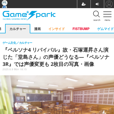
search
menu
料
カルチャー
漫画
インサイド
FISTBUMP
ゲムマイド
ゲーム文化
カルチャー
『ペルソナ4 リバイバル』故・石塚運昇さん演
じた「堂島さん」の声優どうなる―『ペルソナ
3R』では声優変更も 2枚目の写真・画像
2025.6.9 Mon 18:15