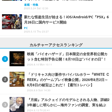
連載・特集
2025.5.24 Sat 12:30
新たな怪盗生活が始まる！iOS/Android/PC『P5X』6
月26日に国内サービス開始
PC
2025.5.15 Thu 23:27
カルチャーアクセスランキング
映画「バイオハザード」日本限定の全世界初公開カ
ット含む特別予告公開！8月10日は“バイオの日”！
2026.8.10 Mon 10:11
「ドリキャス向け新作サバイバルホラー『WHITE C
REEK』のゲームプレイ映像公開」2026年8月2日～
8月8日の秘宝はこれだ！【週刊トレハン】
2026.8.9 Sun 14:30
『月姫』アルクェイドのモデルとされる人物、詳細2
3年越しに明らかに―海外ファンの調査、実を結ぶ
2024.9.13 Fri 20:41