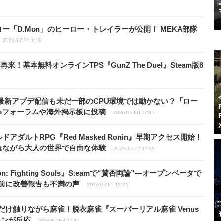
「D.Mon」のヒーロー・トレイラーが公開！ MEKA部隊
2026.8.7 Fri 1:15
基本無料オンラインTPS『GunZ The Duel』Steam版8
最新アプデ配信も未だ一部のCPU環境では動かない？「ロー
amフォーラムや海外掲示板に投稿
2026.8.7 Fri 17:45
ダルトRPG『Red Masked Ronin』早期アクセス開始！
れながら大人の世界で自由な体験
2026.8.7 Fri 14:45
: Fighting Souls』Steamで“賛否両論”―オープンベータで
前に改善報告も不満の声
2026.8.7 Fri 12:21
だけ触りながら麻雀！脱衣麻雀『スーパーリアル麻雀 Venus
インが反応
2026.8.7 Fri 21:41