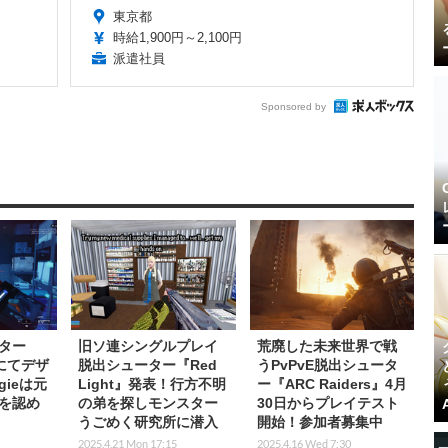
東京都
時給1,900円～2,100円
派遣社員
Sponsored by
ター
旧ソ連シングルプレイ
荒廃した未来世界で戦
』にてデザ
脱出シューター『Red
うPvPvE脱出シュータ
gieは元
Light』発表！行方不明
ー『ARC Raiders』4月
を認め
の弟を探しモンスター
30日からプレイテスト
うごめく研究所に潜入
開始！参加者募集中
2025.4.21 Mon 17:15
2025.4.16 Wed 7:30