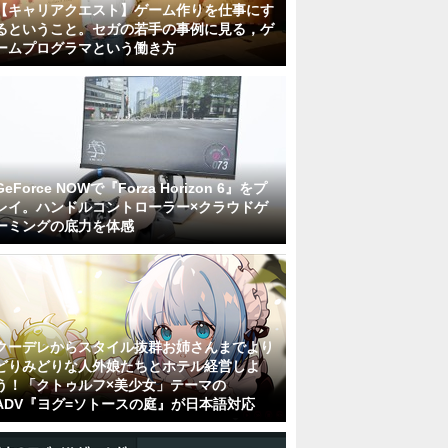
【キャリアクエスト】ゲーム作りを仕事にす
るということ。セガの若手の事例に見る，ゲ
ームプログラマという働き方
GeForce NOWで『Forza Horizon 6』をプ
レイ。ハンドルコントローラー×クラウドゲ
ーミングの底力を体感
クーデレからスタイル抜群お姉さんまでより
どりみどりな人外娘たちとホテル経営しよ
う！「クトゥルフ×美少女」テーマの
ADV『ヨグ=ソトースの庭』が日本語対応