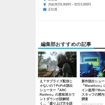
月給26万6,000円～33万3,000円
正社員
編集部おすすめの記事
え？サプライズ配信じ
新作脱出シュー
ゃないの？PvPvE脱出
『Marathon
シューター『ARC
イン盗用!?Bun
Raiders』の意味深カウ
スタッフの関与
ントダウンが誤解招
調査
く…「盛り上げ方を誤
2025.5.16 Fri 22:35