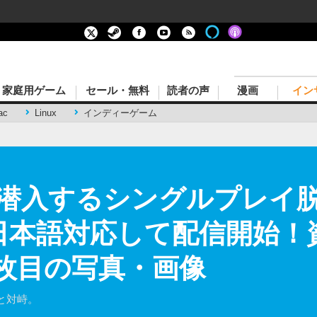
家庭用ゲーム
セール・無料
読者の声
漫画
イン
ac
Linux
インディーゲーム
潜入するシングルプレイ
ht』日本語対応して配信開始
1枚目の写真・画像
と対峙。