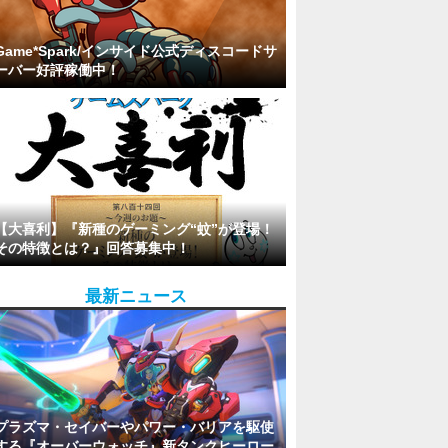
Game*Spark/インサイド公式ディスコードサ
ーバー好評稼働中！
【大喜利】『新種のゲーミング“蚊”が登場！
その特徴とは？』回答募集中！
最新ニュース
プラズマ・セイバーやパワー・バリアを駆使
する『オーバーウォッチ』新タンクヒーロー