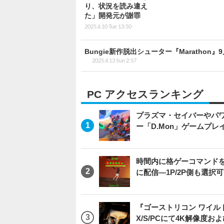
り、状況を読み違え
た」開発元が謝罪
2025.6.10 Tue 13:50
Bungie新作脱出シューター『Maratho
2025.4.13 Sun 2:57
PC アクセスランキング
プラズマ・セイバーやパ
ー「D.Mon」ゲームプ
時間内に格ゲーコマンドを入
に配信―1P/2P側も選択
『ゴーストリコン ワイルドラン
X/S/PCにて4K解像度お