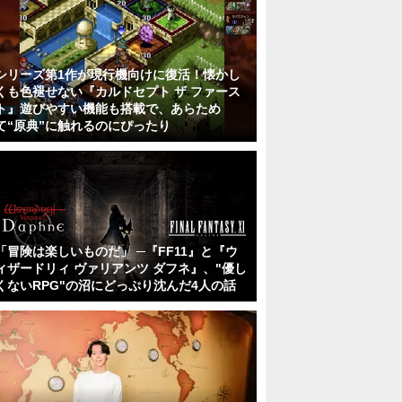
シリーズ第1作が現行機向けに復活！懐かし
くも色褪せない『カルドセプト ザ ファース
ト』遊びやすい機能も搭載で、あらため
て“原典”に触れるのにぴったり
「冒険は楽しいものだ」 ─『FF11』と『ウ
ィザードリィ ヴァリアンツ ダフネ』、"優し
くないRPG"の沼にどっぷり沈んだ4人の話