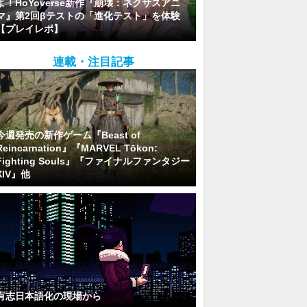
よ！HoYoverse新作『崩壊：ネクサスアニ
マ』第2回βテストの「進化テスト」を体験
【プレイレポ】
連載・注目記事
今週発売の新作ゲーム『Beast of
Reincarnation』『MARVEL Tōkon:
Fighting Souls』『ファイナルファンタジー
XIV』他
有志日本語化の現場から