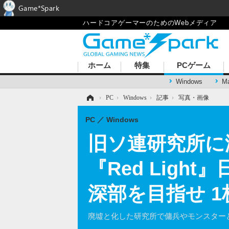
Game*Spark
ハードコアゲーマーのためのWebメディア
ホーム
特集
PCゲーム
Windows
M
ホーム
›
PC
›
Windows
›
記事
›
写真・画像
PC
Windows
旧ソ連研究所に
『Red Lig
深部を目指せ 
廃墟と化した研究所で傭兵やモンスター