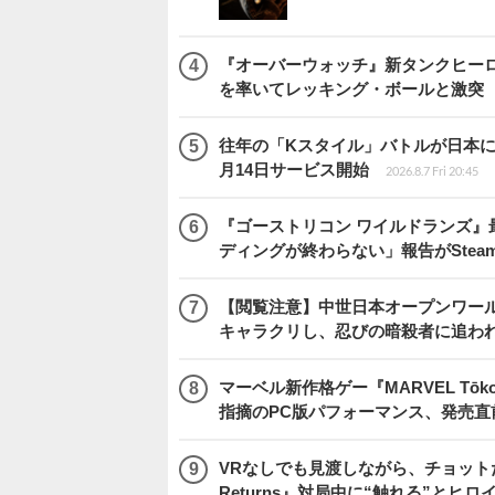
『オーバーウォッチ』新タンクヒーロー
を率いてレッキング・ボールと激突
往年の「Kスタイル」バトルが日本に再来！
月14日サービス開始
2026.8.7 Fri 20:45
『ゴーストリコン ワイルドランズ』
ディングが終わらない」報告がSte
【閲覧注意】中世日本オープンワールドア
キャラクリし、忍びの暗殺者に追わ
マーベル新作格ゲー『MARVEL Tōkon
指摘のPC版パフォーマンス、発売直
VRなしでも見渡しながら、チョット
Returns』対局中に“触れる”とヒロ