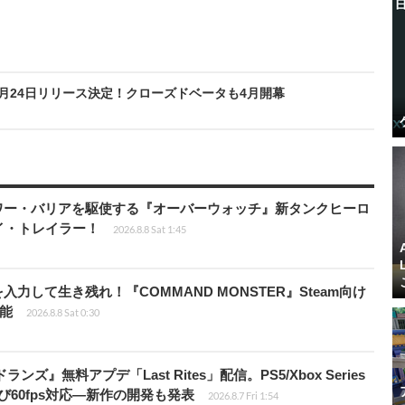
n』9月24日リリース決定！クローズドベータも4月開幕
ワー・バリアを駆使する『オーバーウォッチ』新タンクヒーロ
レイ・トレイラー！
2026.8.8 Sat 1:45
力して生き残れ！『COMMAND MONSTER』Steam向け
可能
2026.8.8 Sat 0:30
ズ』無料アプデ「Last Rites」配信。PS5/Xbox Series
よび60fps対応―新作の開発も発表
2026.8.7 Fri 1:54