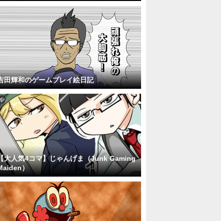
吉田輝和のゲームプレイ絵日記
【大人気4コマ】じゃんげま（Junk Gaming
Maiden）