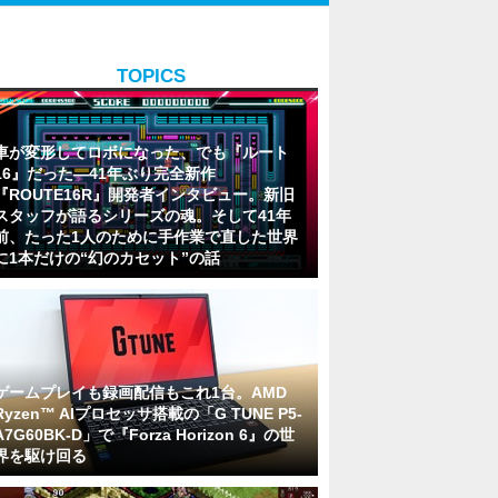
TOPICS
車が変形してロボになった、でも『ルート
16』だった―41年ぶり完全新作
『ROUTE16R』開発者インタビュー。新旧
スタッフが語るシリーズの魂。そして41年
前、たった1人のために手作業で直した世界
に1本だけの“幻のカセット”の話
ゲームプレイも録画配信もこれ1台。AMD
Ryzen™ AIプロセッサ搭載の「G TUNE P5-
A7G60BK-D」で『Forza Horizon 6』の世
界を駆け回る