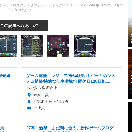
タクティクスシューティング『NEXT JUMP: Shmup Tactics』7月2
日午前2時まで
この記事へ戻る
4/7
/未経
ゲーム開発エンジニア/未経験歓迎/ゲームのシス
テム構築/快適な仕事環境/年間休日120日以上
ベンタス株式会社
神奈川県
月給31万円～45万円
正社員
社員・
27卒・新卒「まだ間に合う」新作ゲームプログ