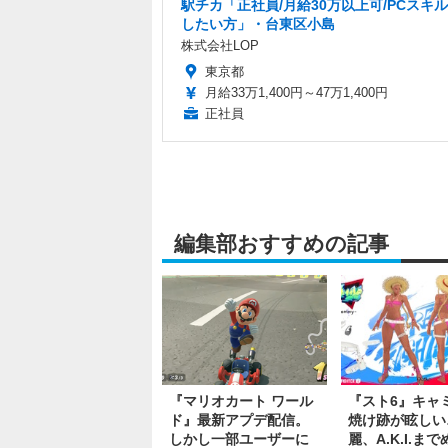
駅チカ「正社員/月給30万以上可/PCスキ
したい方」・台東区小島
株式会社LOP
東京都
月給33万1,400円～47万1,400円
正社員
編集部おすすめの記事
『マリオカート ワール
『スト6』キャ
ド』最新アプデ配信。
焼け跡が眩しい
しかし一部ユーザーに
麗、A.K.I.ま