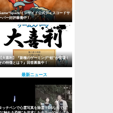
Game*Spark/インサイド公式ディスコードサ
ーバー好評稼働中！
【大喜利】『新種のゲーミング“蚊”が登場！
その特徴とは？』回答募集中！
最新ニュース
タッチペンで心霊写真を除霊！DSならでは
の“触れる恐怖”を追求したホラーゲーム『み