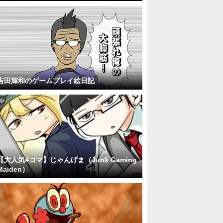
吉田輝和のゲームプレイ絵日記
【大人気4コマ】じゃんげま（Junk Gaming
Maiden）