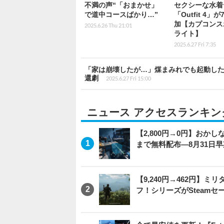
不満の声“「おまかせ」
セクシーな水着
で道中コースばかり…”
「Outfit 4」
加【カプコンス
2025.6.26 Thu 21:01
ライト】
2025.6.27 Fri 7:35
「家は崩壊したが…」煤まみれでも起動した
還劇
2025.6.27 Fri 15:00
ニュース アクセスランキン
【2,800円→0円】おかしな
まで無料配布―8月31日
【9,240円→462円】
フ！シリーズがSteam