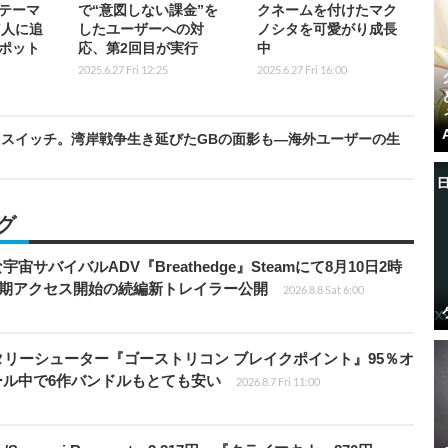
テーマ
で“意図しない課金”を
クネームを付けたマク
が7人に追
したユーザーへの対
ノシタを可愛がり成長
ポット
応、第2回目が実行
中
2025.6.27 Fri 12:25
2025.6.27 Fri 16:00
スイッチ。湾岸戦争生き延びたGBの面影も―海外ユーザーの生
グ
宇宙サバイバルADV『Breathedge』Steamにて8月10日2時
早期アクセス開始の続編新トレイラー公開
2026.8.8 Sat 6:00
ミリタリーシューター『ゴーストリコン ブレイクポイント』95％オ
セール中で6作バンドルもとても安い
2026.8.7 Fri 11:00