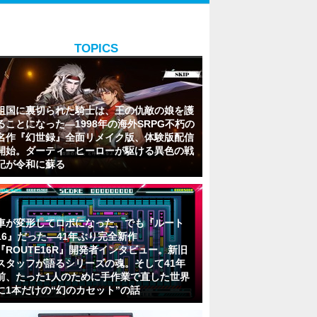
TOPICS
祖国に裏切られた騎士は、王の仇敵の娘を護
ることになった―1998年の海外SRPG不朽の
名作『幻世録』全面リメイク版、体験版配信
開始。ダーティーヒーローが駆ける異色の戦
記が令和に蘇る
車が変形してロボになった、でも『ルート
16』だった―41年ぶり完全新作
『ROUTE16R』開発者インタビュー。新旧
スタッフが語るシリーズの魂。そして41年
前、たった1人のために手作業で直した世界
に1本だけの“幻のカセット”の話