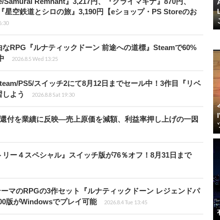
Samurai Remnant』3,217円、『クライマキナ』870円、
『星空鉄道とシロの旅』3,190円【eショップ・PS Storeのお
6:30
由なRPG『ルナティックドーン 前途への道標』Steamで60%
中
2026.8.5 Wed 13:25
team/PS5/スイッチ2にて8月12日までセール中！3作目『リベ
習しよう
2026.8.8 Sat 19:30
”還付を業績に反映―売上原価を減額、利益率押し上げの一因
クトリー４スペシャル』スイッチ版が76％オフ！8月31日まで
険がテーマのRPGの3作セット『ルナティックドーン レジェンドパ
00版がWindowsでプレイ可能
2026.8.4 Tue 13:45