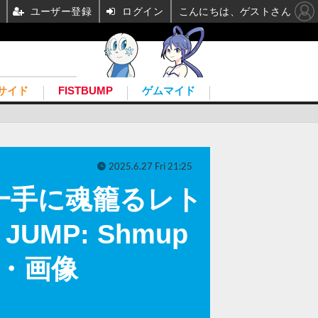
ユーザー登録
ログイン
こんにちは、ゲストさん
サイド
FISTBUMP
ゲムマイド
2025.6.27 Fri 21:25
一手に魂籠るレト
MP: Shmup
真・画像