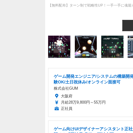
【無料配布】ターン制で戦略性UP！一手一手に魂籠るレトロ風
ゲーム開発エンジニア/システムの構築開発
験OK/土日祝休み/オンライン面接可
株式会社GUM
大阪府
月給28万9,800円～55万円
正社員
ゲーム向けUIデザイナーアシスタント正