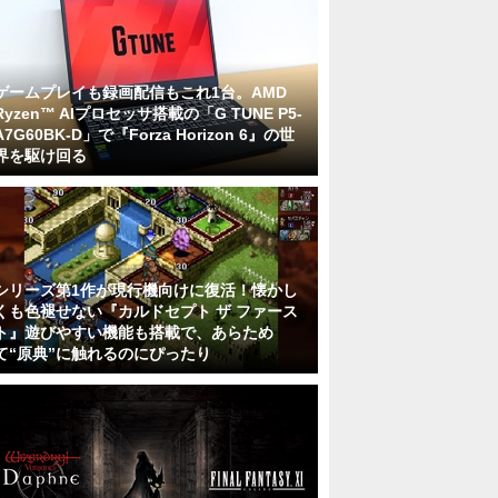
ゲームプレイも録画配信もこれ1台。AMD
Ryzen™ AIプロセッサ搭載の「G TUNE P5-
A7G60BK-D」で『Forza Horizon 6』の世
界を駆け回る
シリーズ第1作が現行機向けに復活！懐かし
くも色褪せない『カルドセプト ザ ファース
ト』遊びやすい機能も搭載で、あらため
て“原典”に触れるのにぴったり