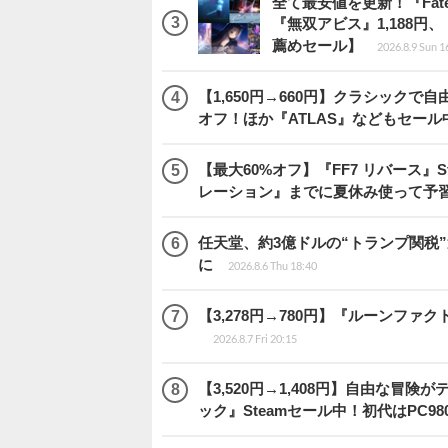
全て最安値を更新！『Fate/
『無双アビス』1,188円、
薦めセール】
2026.8.9 Sun 1
【1,650円→660円】クラシックで自
オフ！ほか『ATLAS』などもセール
【最大60%オフ】『FF7 リバース』S
レーション』までに夏休み使って予
任天堂、約3億ドルの“トランプ関税
に
2026.8.6 Thu 18:40
【3,278円→780円】『ルーンファ
2026.8.7 Fri 20:15
【3,520円→1,408円】自由な冒
ック』Steamセール中！初代はPC98