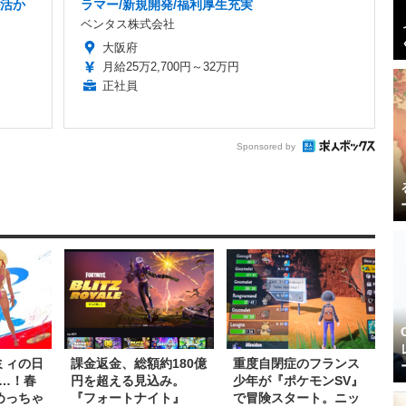
ル活か
ラマー/新規開発/福利厚生充実
ベンタス株式会社
大阪府
月給25万2,700円～32万円
正社員
Sponsored by
ミィの日
課金返金、総額約180億
重度自閉症のフランス
…！春
円を超える見込み。
少年が『ポケモンSV』
でめっちゃ
『フォートナイト』
で冒険スタート。ニッ