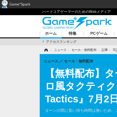
Game*Spark
ハードコアゲーマーのためのWebメディア
ホーム
特集
PCゲーム
アクセスランキング
ホーム
›
ニュース
›
セール・無料配布
›
記事
›
写
ニュース
セール・無料配布
【無料配布】タ
ロ風タクティクス
Tactics』7
ターンの間に長い待ち時間は無いため、