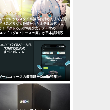
クーデレからスタイル抜群お姉さんまでより
どりみどりな人外娘たちとホテル経営しよ
う！「クトゥルフ×美少女」テーマの
ADV『ヨグ=ソトースの庭』が日本語対応
ゲームコマースの最前線ーXsolla特集