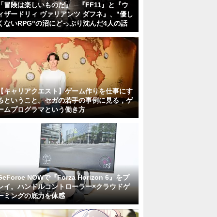
「冒険は楽しいものだ」 ─『FF11』と『ウ
ィザードリィ ヴァリアンツ ダフネ』、"優し
くないRPG"の沼にどっぷり沈んだ4人の話
【キャリアクエスト】ゲーム作りを仕事にす
るということ。セガの若手の事例に見る，ゲ
ームプログラマという働き方
GeForce NOWで『Forza Horizon 6』をプ
レイ。ハンドルコントローラー×クラウドゲ
ーミングの底力を体感