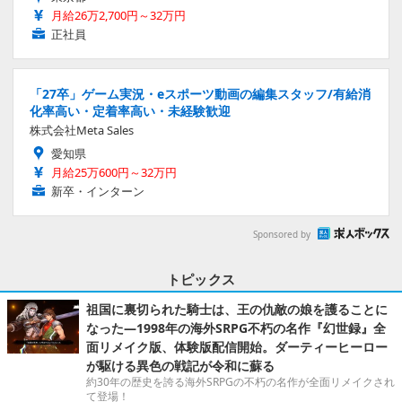
月給26万2,700円～32万円
正社員
「27卒」ゲーム実況・eスポーツ動画の編集スタッフ/有給消
化率高い・定着率高い・未経験歓迎
株式会社Meta Sales
愛知県
月給25万600円～32万円
新卒・インターン
Sponsored by
トピックス
祖国に裏切られた騎士は、王の仇敵の娘を護ることに
なった―1998年の海外SRPG不朽の名作『幻世録』全
面リメイク版、体験版配信開始。ダーティーヒーロー
が駆ける異色の戦記が令和に蘇る
約30年の歴史を誇る海外SRPGの不朽の名作が全面リメイクされ
て登場！