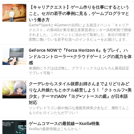
【キャリアクエスト】ゲーム作りを仕事にするという
こと。セガの若手の事例に見る，ゲームプログラマと
いう働き方
Game*Sparkと4Gamerの合同による就活イベント「キャリア
クエスト」の第4回が東京都立産業貿易センター浜松町館で開催
されました。このイベントに合わせて取材した、各社の現場で
実際に働いている若手社員へのインタビューをお届けします。
GeForce NOWで『Forza Horizon 6』をプレイ。ハ
ンドルコントローラー×クラウドゲーミングの底力を体
感
体感的にラグはほぼ無し。グラフィックスはもちろん最高設定
でプレイ可能！
クーデレからスタイル抜群お姉さんまでよりどりみど
りな人外娘たちとホテル経営しよう！「クトゥルフ×美
少女」テーマのADV『ヨグ=ソトースの庭』が日本語
対応
ツンデレドラゴン娘や無口な複眼死神美少女など、属性てんこ
もりのヒロインたちがアツい！
ゲームコマースの最前線ーXsolla特集
Xsollaの最新情報はこちらから！