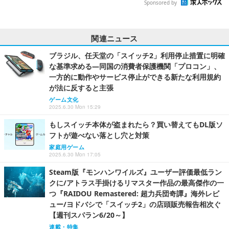
Sponsored by
関連ニュース
ブラジル、任天堂の「スイッチ2」利用停止措置に明確
な基準求める―同国の消費者保護機関「プロコン」、
一方的に動作やサービス停止ができる新たな利用規約
が法に反すると主張
ゲーム文化
2025.6.30 Mon 15:29
もしスイッチ本体が盗まれたら？買い替えてもDL版ソ
フトが遊べない落とし穴と対策
家庭用ゲーム
2025.6.30 Mon 17:05
Steam版『モンハンワイルズ』ユーザー評価最低ラン
クに/アトラス手掛けるリマスター作品の最高傑作の一
つ『RAIDOU Remastered: 超力兵団奇譚』海外レビ
ュー/ヨドバシで「スイッチ2」の店頭販売報告相次ぐ
【週刊スパラン6/20～】
連載・特集