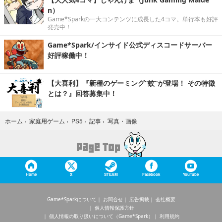
n）
Game*Sparkの一大コンテンツに成長した4コマ。単行本も好評
発売中！
Game*Spark/インサイド公式ディスコードサーバー
好評稼働中！
【大喜利】『新種のゲーミング“蚊”が登場！ その特徴
とは？』回答募集中！
写真・画像
ホーム
›
家庭用ゲーム
›
PS5
›
記事
›
Home
X
STEAM
Facebook
YouTube
Game*Sparkについて
お問合せ
広告掲載
会社概要
個人情報保護方針
個人情報の取り扱いについて（Game*Spark）
利用規約