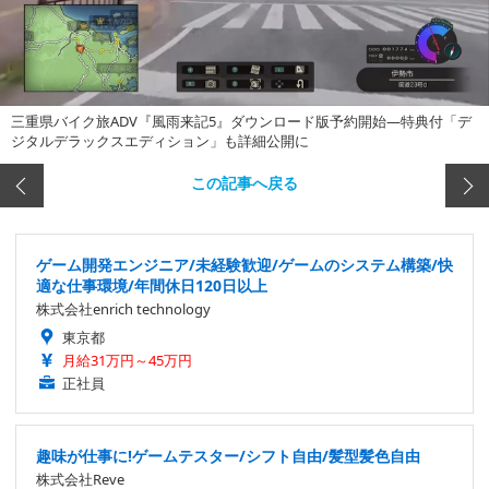
三重県バイク旅ADV『風雨来記5』ダウンロード版予約開始―特典付「デ
ジタルデラックスエディション」も詳細公開に
この記事へ戻る
ゲーム開発エンジニア/未経験歓迎/ゲームのシステム構築/快
適な仕事環境/年間休日120日以上
株式会社enrich technology
東京都
月給31万円～45万円
正社員
趣味が仕事に!ゲームテスター/シフト自由/髪型髪色自由
株式会社Reve