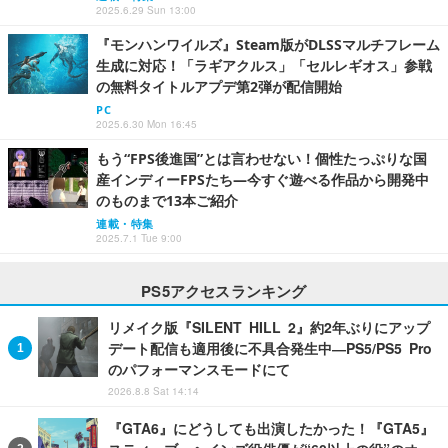
2025.6.29 Sun 13:00
『モンハンワイルズ』Steam版がDLSSマルチフレーム
生成に対応！「ラギアクルス」「セルレギオス」参戦
の無料タイトルアプデ第2弾が配信開始
PC
2025.6.30 Mon 16:45
もう“FPS後進国”とは言わせない！個性たっぷりな国
産インディーFPSたち―今すぐ遊べる作品から開発中
のものまで13本ご紹介
連載・特集
2025.7.1 Tue 9:00
PS5アクセスランキング
リメイク版『SILENT HILL 2』約2年ぶりにアップ
デート配信も適用後に不具合発生中―PS5/PS5 Pro
のパフォーマンスモードにて
2026.8.8 Sat 14:14
『GTA6』にどうしても出演したかった！『GTA5』