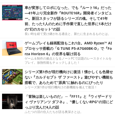
車が変形してロボになった、でも『ルート16』だった
―41年ぶり完全新作『ROUTE16R』開発者インタビュ
ー。新旧スタッフが語るシリーズの魂。そして41年
前、たった1人のために手作業で直した世界に1本だけ
の“幻のカセット”の話
長い時を経て受け継がれる過去と、新たに生まれるものとは。
ゲームプレイも録画配信もこれ1台。AMD Ryzen™ AI
プロセッサ搭載の「G TUNE P5-A7G60BK-D」で『Fo
rza Horizon 6』の世界を駆け回る
ゲーム＆制作の拠点となるノートPCで話題のレースタイトルを
プレイ。放熱性能もチェックしました！
シリーズ第1作が現行機向けに復活！懐かしくも色褪せ
ない『カルドセプト ザ ファースト』遊びやすい機能も
搭載で、あらためて“原典”に触れるのにぴったり
シリーズ第1作が現行機向けの新機能を備えて復活！
「冒険は楽しいものだ」 ─『FF11』と『ウィザードリ
ィ ヴァリアンツ ダフネ』、"優しくないRPG"の沼にど
っぷり沈んだ4人の話
ふたつの沼の住人たちが語る奥深さとは。