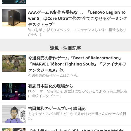
AAAゲームも制作も妥協なし。「Lenovo Legion To
wer 5」はCore Ultra世代の“全てこなせるゲーミング
デスクトップ”
迫力を感じる強力スペック。メンテナンスしやすい構造もあり
がたい！
連載・注目記事
今週発売の新作ゲーム『Beast of Reincarnation』
『MARVEL Tōkon: Fighting Souls』『ファイナルフ
ァンタジーXIV』他
今週発売の新作ゲームはこちら。
有志日本語化の現場から
PCゲーマーなら何かとお世話になっているであろう有志翻訳者
に連続インタビュー。
吉田輝和のゲームプレイ絵日記
もはやゲムスパの顔！どこかで見かけた吉田さんのゲーム絵日
記
【大人気4コマ】じゃんげま（Junk Gaming Maide