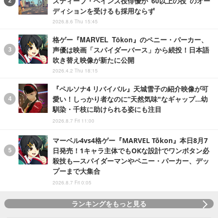
スティーブ・ヘインズ役俳優が“60以上の役”のオー
ディションを受けるも採用ならず
2026.8.6 Thu 15:45
格ゲー『MARVEL Tōkon』のペニー・パーカー、
声優は映画「スパイダーバース」から続投！日本語
吹き替え映像が新たに公開
2026.4.2 Thu 18:15
『ペルソナ4 リバイバル』天城雪子の紹介映像が可
愛い！しっかり者なのに“天然気味"なギャップ…幼
馴染・千枝に助けられる姿にも注目
2026.8.7 Fri 11:00
マーベル4vs4格ゲー『MARVEL Tōkon』本日8月7
日発売！1キャラ主体でもOKな設計でワンボタン必
殺技も―スパイダーマンやペニー・パーカー、デッ
プーまで大集合
2026.8.7 Fri 0:05
ランキングをもっと見る