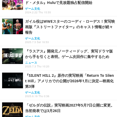
ド・メタル』Huluで見放題独占配信開始
ゲーム文化
2024.2.22 Thu 15:55
ガイル役はWWEスターのコーディ・ローデス！実写映
画版『ストリートファイター』のキャスト情報が続々
報告
ゲーム文化
2025.7.5 Sat 16:53
『ラスアス』開発元ノーティードッグ、実写ドラマ版
から手を引くと表明。ゲーム次回作に集中するため
ニュース
2025.7.3 Thu 10:20
『SILENT HILL 2』原作の実写映画「Return To Silen
t Hill」アメリカでの公開が2026年1月に決定―映画化
第3弾
ゲーム文化
2025.6.19 Thu 0:36
「ゼルダの伝説」実写映画2027年5月7日公開に変更。
当初発表では3月26日
ゲーム文化