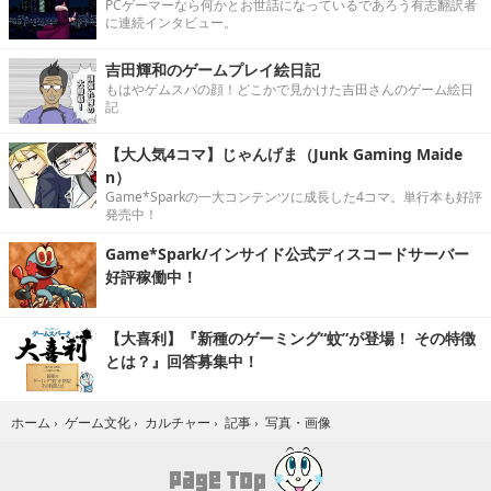
PCゲーマーなら何かとお世話になっているであろう有志翻訳者
に連続インタビュー。
吉田輝和のゲームプレイ絵日記
もはやゲムスパの顔！どこかで見かけた吉田さんのゲーム絵日
記
【大人気4コマ】じゃんげま（Junk Gaming Maide
n）
Game*Sparkの一大コンテンツに成長した4コマ。単行本も好評
発売中！
Game*Spark/インサイド公式ディスコードサーバー
好評稼働中！
【大喜利】『新種のゲーミング“蚊”が登場！ その特徴
とは？』回答募集中！
写真・画像
ホーム
›
ゲーム文化
›
カルチャー
›
記事
›