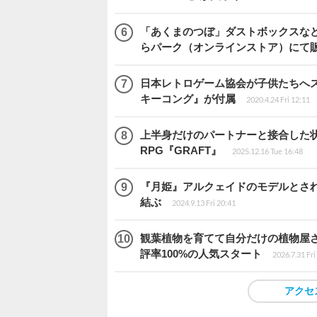
「あくまのつぼ」ダストボックスなど
らパーク（オンラインストア）にて
日本レトロゲーム協会が子供たちへス
キーコング』が付属
2020.4.24 Fri 12:11
上半身だけのパートナーと接合した
RPG『GRAFT』
2025.12.16 Tue 16:48
『月姫』アルクェイドのモデルとされ
結ぶ
2024.9.13 Fri 20:41
観葉植物を育てて自分だけの植物屋さんを
評率100%の人気スタート
2026.7.31 Fri
アクセ