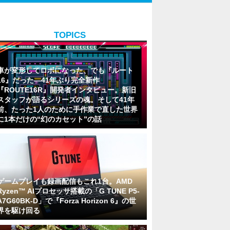
TOPICS
車が変形してロボになった、でも『ルート
16』だった―41年ぶり完全新作
『ROUTE16R』開発者インタビュー。新旧
スタッフが語るシリーズの魂。そして41年
前、たった1人のために手作業で直した世界
に1本だけの“幻のカセット”の話
ゲームプレイも録画配信もこれ1台。AMD
Ryzen™ AIプロセッサ搭載の「G TUNE P5-
A7G60BK-D」で『Forza Horizon 6』の世
界を駆け回る