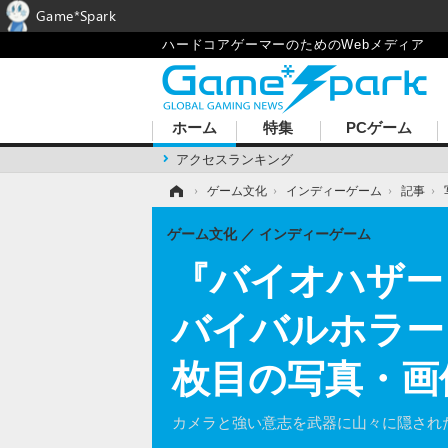
Game*Spark
ハードコアゲーマーのためのWebメディア
ホーム
特集
PCゲーム
アクセスランキング
ホーム
›
ゲーム文化
›
インディーゲーム
›
記事
›
ゲーム文化
インディーゲーム
『バイオハザー
バイバルホラー『H
枚目の写真・画
カメラと強い意志を武器に山々に隠され