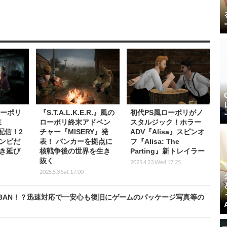
ローポリ
『S.T.A.L.K.E.R.』風の
初代PS風ローポリがノ
E
ローポリ終末アドベン
スタルジック！ホラー
配信！2
チャー『MISERY』発
ADV『Alisa』スピンオ
ンビだ
表！ バンカーを拠点に
フ『Alisa: The
き延び
核戦争後の世界を生き
Parting』新トレイラー
抜く
2025.4.23 Wed 17:25
2025.5.3 Sat 17:00
BAN！？迅速対応で一安心も復旧にゲームのパッケージ写真等の