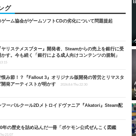
ング
ロゲーム協会がゲームソフトCDの劣化について問題提起
ヤリステメスブター』開発者、Steamからの売上を銀行に受
明かす。今も続く「銀行による成人向けコンテンツの規制」
13:15
み節！？『Fallout 3』オリジナル版開発の苦労とリマスタ
ダ開発アーティストが明かす
2026.8.6 Thu 22:30
パルクール2Dメトロイドヴァニア『Akatori』Steam配
！30年の歴史を詰め込んだ一冊「ポケモン公式ぜんこく図鑑
Thu 21:07