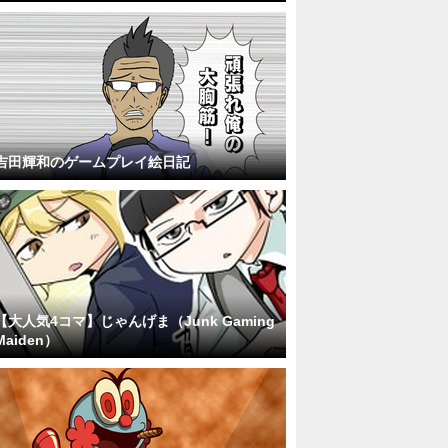
吉田輝和のゲームプレイ絵日記
【大人気4コマ】じゃんげま（Junk Gaming
Maiden）