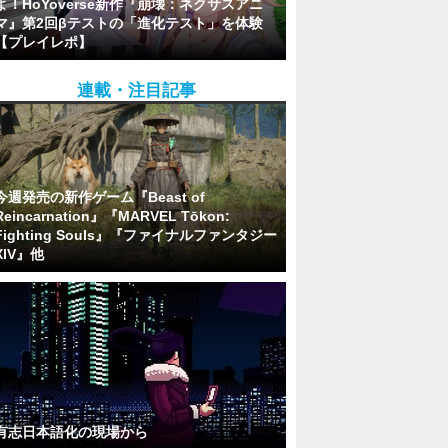
よ！HoYoverse新作『崩壊：ネクサスアニ
マ』第2回βテストの「進化テスト」を体験
【プレイレポ】
連載・注目記事
今週発売の新作ゲーム『Beast of
Reincarnation』『MARVEL Tōkon:
Fighting Souls』『ファイナルファンタジー
XIV』他
有志日本語化の現場から