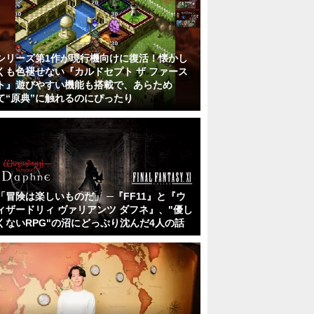
シリーズ第1作が現行機向けに復活！懐かし
くも色褪せない『カルドセプト ザ ファース
ト』遊びやすい機能も搭載で、あらため
て“原典”に触れるのにぴったり
「冒険は楽しいものだ」 ─『FF11』と『ウ
ィザードリィ ヴァリアンツ ダフネ』、"優し
くないRPG"の沼にどっぷり沈んだ4人の話