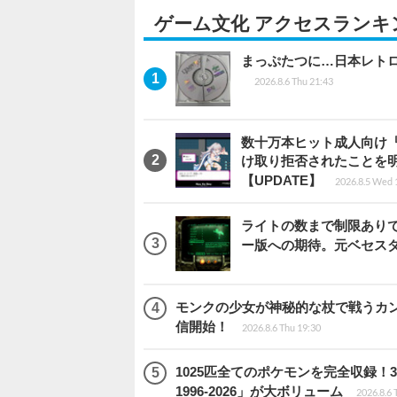
ゲーム文化 アクセスランキ
まっぷたつに…日本レト
2026.8.6 Thu 21:43
数十万本ヒット成人向け『
け取り拒否されたことを
【UPDATE】
2026.8.5 Wed 
ライトの数まで制限ありで恨
ー版への期待。元ベセス
モンクの少女が神秘的な杖で戦うカンフー
信開始！
2026.8.6 Thu 19:30
1025匹全てのポケモンを完全収録
1996-2026」が大ボリューム
2026.8.6 