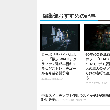
編集部おすすめの記事
ローポリサバイバルホ
90年代名作風
ラー『散歩 WALK』ク
ホラー『PHAS
ラファン達成―新キャ
ZERO』デモ版
ラなどストレッチゴー
人の主人公がゾ
ルも今後公開予定
らけの港町で生
る
2025.7.1 Tue 21:17
2025.5.27 Tue 7:00
中古スイッチソフト使用でスイッチ2が遠隔
証明必要に
2025.7.10 Thu 21:49