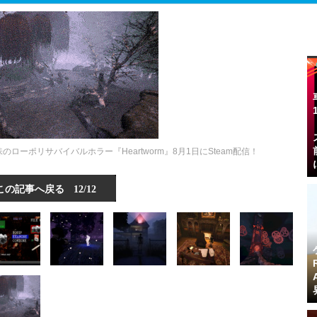
ーポリサバイバルホラー『Heartworm』8月1日にSteam配信！
この記事へ戻る
12/12