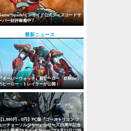
Game*Spark/インサイド公式ディスコードサ
ーバー好評稼働中！
最新ニュース
『オーバーウォッチ』新ヒーロー「D.Mon」
のヒーロー・トレイラーが公開！
【1,980円→0円】PC版『ゴーストリコン フ
ューチャーソルジャー』シリーズ25周年記念
セール開催のUbisoft Storeにて8月13日17時