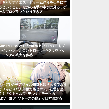
【キャリアクエスト】ゲーム作りを仕事にす
るということ。セガの若手の事例に見る，ゲ
ームプログラマという働き方
GeForce NOWで『Forza Horizon 6』をプ
レイ。ハンドルコントローラー×クラウドゲ
ーミングの底力を体感
クーデレからスタイル抜群お姉さんまでより
どりみどりな人外娘たちとホテル経営しよ
う！「クトゥルフ×美少女」テーマの
ADV『ヨグ=ソトースの庭』が日本語対応