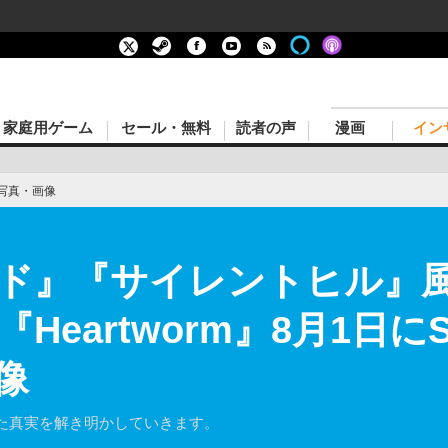
家庭用ゲーム
セール・無料
読者の声
漫画
イン
写真・画像
ド』『サイレントヒル』
eartworm』8月1日にS
像
た真実を解き明かしていきます。