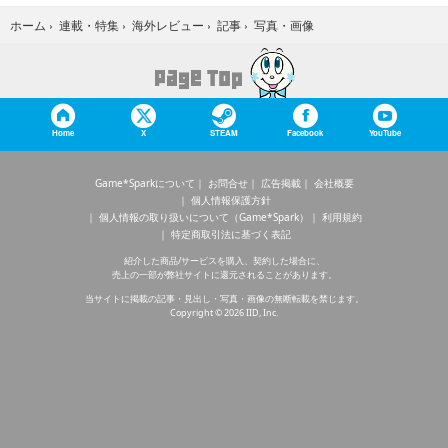
写真・画像
ホーム
›
連載・特集
›
海外レビュー
›
記事
›
Home
X
STEAM
Facebook
YouTube
Game*Sparkについて
お問合せ
広告掲載
会社概要
個人情報保護方針
個人情報の取り扱いについて（Game*Spark）
利用規約
特定商取引法に基づく表記
紹介した商品/サービスを購入、契約した場合に、
売上の一部が弊社サイトに還元されることがあります。
当サイトに掲載の記事・見出し・写真・画像の無断転載を禁じます。
Copyright © 2026 IID, Inc.