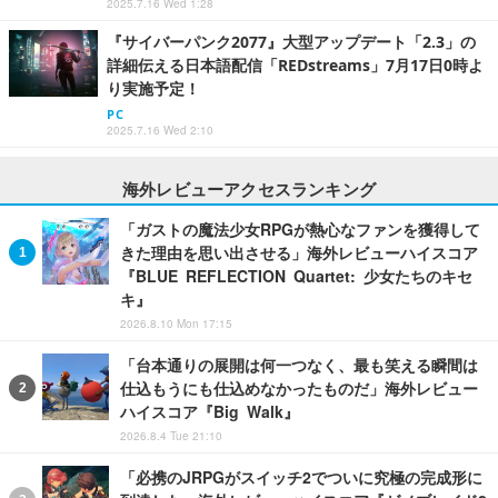
2025.7.16 Wed 1:28
『サイバーパンク2077』大型アップデート「2.3」の
詳細伝える日本語配信「REDstreams」7月17日0時よ
り実施予定！
PC
2025.7.16 Wed 2:10
海外レビューアクセスランキング
「ガストの魔法少女RPGが熱心なファンを獲得して
きた理由を思い出させる」海外レビューハイスコア
『BLUE REFLECTION Quartet: 少女たちのキセ
キ』
2026.8.10 Mon 17:15
「台本通りの展開は何一つなく、最も笑える瞬間は
仕込もうにも仕込めなかったものだ」海外レビュー
ハイスコア『Big Walk』
2026.8.4 Tue 21:10
「必携のJRPGがスイッチ2でついに究極の完成形に