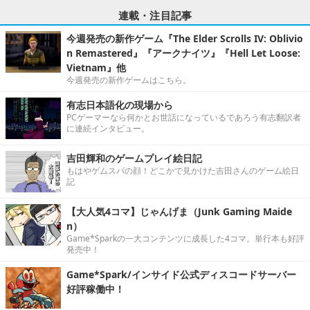
連載・注目記事
今週発売の新作ゲーム『The Elder Scrolls IV: Oblivio
n Remastered』『アークナイツ』『Hell Let Loose:
Vietnam』他
今週発売の新作ゲームはこちら。
有志日本語化の現場から
PCゲーマーなら何かとお世話になっているであろう有志翻訳者
に連続インタビュー。
吉田輝和のゲームプレイ絵日記
もはやゲムスパの顔！どこかで見かけた吉田さんのゲーム絵日
記
【大人気4コマ】じゃんげま（Junk Gaming Maide
n）
Game*Sparkの一大コンテンツに成長した4コマ。単行本も好評
発売中！
Game*Spark/インサイド公式ディスコードサーバー
好評稼働中！