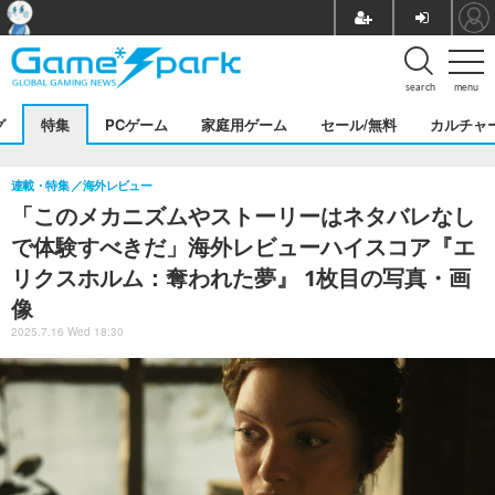
search
menu
グ
特集
PCゲーム
家庭用ゲーム
セール/無料
カルチャ
連載・特集
海外レビュー
「このメカニズムやストーリーはネタバレなし
で体験すべきだ」海外レビューハイスコア『エ
リクスホルム：奪われた夢』 1枚目の写真・画
像
2025.7.16 Wed 18:30