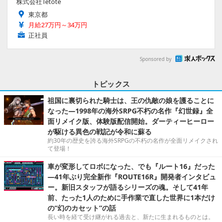
株式会社Tetote
東京都
月給27万円～34万円
正社員
Sponsored by
トピックス
祖国に裏切られた騎士は、王の仇敵の娘を護ることに
なった―1998年の海外SRPG不朽の名作『幻世録』全
面リメイク版、体験版配信開始。ダーティーヒーロー
が駆ける異色の戦記が令和に蘇る
約30年の歴史を誇る海外SRPGの不朽の名作が全面リメイクされ
て登場！
車が変形してロボになった、でも『ルート16』だった
―41年ぶり完全新作『ROUTE16R』開発者インタビュ
ー。新旧スタッフが語るシリーズの魂。そして41年
前、たった1人のために手作業で直した世界に1本だけ
の“幻のカセット”の話
長い時を経て受け継がれる過去と、新たに生まれるものとは。