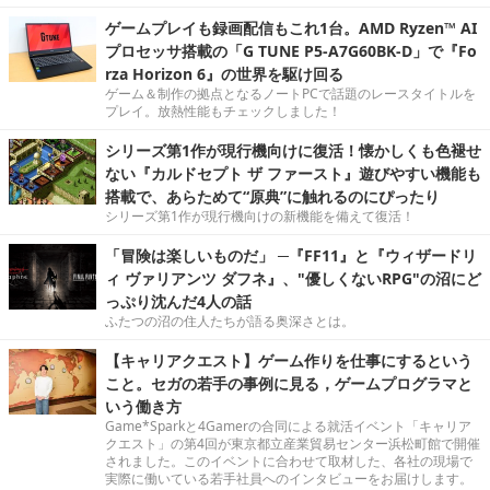
ゲームプレイも録画配信もこれ1台。AMD Ryzen™ AI
プロセッサ搭載の「G TUNE P5-A7G60BK-D」で『Fo
rza Horizon 6』の世界を駆け回る
ゲーム＆制作の拠点となるノートPCで話題のレースタイトルを
プレイ。放熱性能もチェックしました！
シリーズ第1作が現行機向けに復活！懐かしくも色褪せ
ない『カルドセプト ザ ファースト』遊びやすい機能も
搭載で、あらためて“原典”に触れるのにぴったり
シリーズ第1作が現行機向けの新機能を備えて復活！
「冒険は楽しいものだ」 ─『FF11』と『ウィザードリ
ィ ヴァリアンツ ダフネ』、"優しくないRPG"の沼にど
っぷり沈んだ4人の話
ふたつの沼の住人たちが語る奥深さとは。
【キャリアクエスト】ゲーム作りを仕事にするという
こと。セガの若手の事例に見る，ゲームプログラマと
いう働き方
Game*Sparkと4Gamerの合同による就活イベント「キャリア
クエスト」の第4回が東京都立産業貿易センター浜松町館で開催
されました。このイベントに合わせて取材した、各社の現場で
実際に働いている若手社員へのインタビューをお届けします。