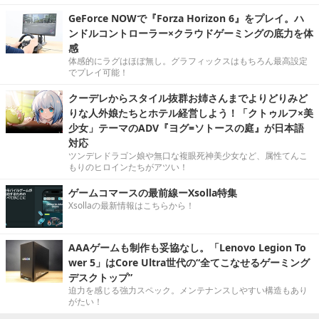
GeForce NOWで『Forza Horizon 6』をプレイ。ハ
ンドルコントローラー×クラウドゲーミングの底力を体
感
体感的にラグはほぼ無し。グラフィックスはもちろん最高設定
でプレイ可能！
クーデレからスタイル抜群お姉さんまでよりどりみど
りな人外娘たちとホテル経営しよう！「クトゥルフ×美
少女」テーマのADV『ヨグ=ソトースの庭』が日本語
対応
ツンデレドラゴン娘や無口な複眼死神美少女など、属性てんこ
もりのヒロインたちがアツい！
ゲームコマースの最前線ーXsolla特集
Xsollaの最新情報はこちらから！
AAAゲームも制作も妥協なし。「Lenovo Legion To
wer 5」はCore Ultra世代の“全てこなせるゲーミング
デスクトップ”
迫力を感じる強力スペック。メンテナンスしやすい構造もあり
がたい！