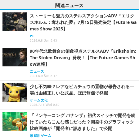
関連ニュース
ストーリーも魅力のステルスアクションADV『エリク
スホルム：奪われた夢』7月15日発売決定【Future Ga
mes Show 2025】
PC
2025.6.8 Sun 5:43
90年代北欧舞台の俯瞰視点ステルスADV『Eriksholm:
The Stolen Dream』発表！【The Future Games Sh
ow速報】
ニュース
2024.6.9 Sun 5:47
少し不気味？レアなピカチュウの置物が報告される―
実は由緒正しい公式品。ほぼ無傷で発掘
ゲーム文化
2025.7.16 Wed 0:50
『ドンキーコング バナンザ』初代スイッチで開発を続
けていたらこんな感じだった？開発中のグラフィック
比較画像が「開発者に訊きました」で公開
家庭用ゲーム