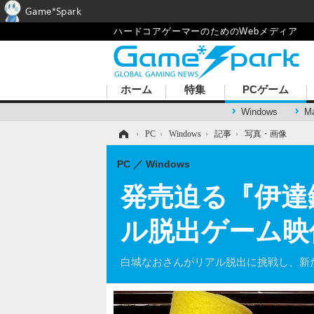
Game*Spark
ハードコアゲーマーのためのWebメディア
ホーム
特集
PCゲーム
Windows
M
ホーム
›
PC
›
Windows
›
記事
›
写真・画像
PC
Windows
発売迫る『伊達
ル脱出ゲーム映
白城なおさんがリアル脱出に挑戦し、新