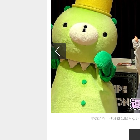
発売迫る『伊達鍵は眠らない