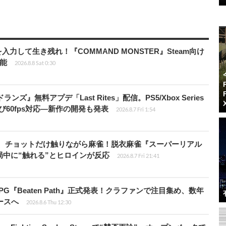
力して生き残れ！『COMMAND MONSTER』Steam向け
可能
2026.8.8 Sat 0:30
ズ』無料アプデ「Last Rites」配信。PS5/Xbox Series
よび60fps対応―新作の開発も発表
2026.8.7 Fri 1:54
ら、チョットだけ触りながら麻雀！脱衣麻雀『スーパーリアル
s』対局中に“触れる”とヒロインが反応
2026.8.7 Fri 21:41
PG『Beaten Path』正式発表！クラファンで注目集め、数年
ースへ
2026.8.6 Thu 12:30