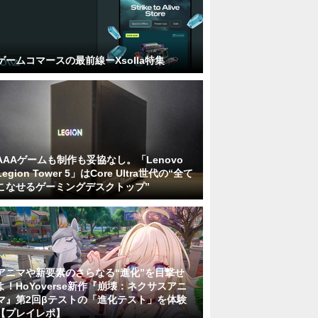
ゲームコマースの最前線ーXsolla特集
AAAゲームも制作も妥協なし。「Lenovo
Legion Tower 5」はCore Ultra世代の“全て
こなせるゲーミングデスクトップ”
アニマや新要素のさらなる“進化”を目撃せ
よ！HoYoverse新作『崩壊：ネクサスアニ
マ』第2回βテストの「進化テスト」を体験
【プレイレポ】