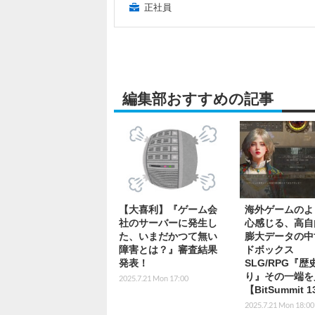
正社員
編集部おすすめの記事
【大喜利】『ゲーム会
海外ゲームのよ
社のサーバーに発生し
心感じる、高自
た、いまだかつて無い
膨大データの中
障害とは？』審査結果
ドボックス
発表！
SLG/RPG『
り』その一端を
2025.7.21 Mon 17:00
【BitSummit 1
2025.7.21 Mon 18:00