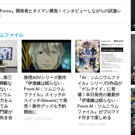
tical Force』開発者とタイマン勝負！インタビューしながらの試遊レ
00
ウムファイル
..第三
推理ADVシリーズ新作
『AI：ソムニウムファ
ド満載な
『伊達鍵は眠らない -
イル』シリーズ3作品が
ない –
From AI：ソムニウム
「ゲムマイド」に登
ムニウム
ファイル』スイッチ2/
場！本日発売の最新作
力をム
スイッチ/Steamにて発
『伊達鍵は眠らない -
てみ
売！新作グッズも予約
From AI：ソムニウム
門家が
開始に
ファイル』がブロマイ
向き合
ド付きで楽しめる
2025.7.25 Fri 16:25
2025.7.25 Fri 16:00