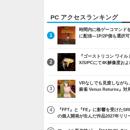
PC アクセスランキング
時間内に格ゲーコマンドを入
に配信―1P/2P側も選択
『ゴーストリコン ワイルドラン
X/S/PCにて4K解像度お
VRなしでも見渡しなが
麻雀 Venus Return
『FFT』と『FE』に影響を受けたSR
の個人開発が生んだ作品2027年リリ