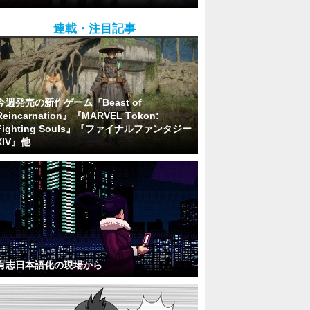
連載・注目記事
今週発売の新作ゲーム『Beast of
Reincarnation』『MARVEL Tōkon:
Fighting Souls』『ファイナルファンタジー
XIV』他
有志日本語化の現場から