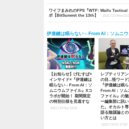
ワイフまみれのFPS『WTF: Waifu Tac
ポ【BitSummit the 13th】
2025.7.21 Mon 21:
伊達鍵は眠らない – From AI：ソムニ
【お知らせ】げむすぱ×
レプティリアン.
インサイド×『伊達鍵は
の目...怪ワー
眠らない - From AI：ソ
『伊達鍵は眠ら
ムニウムファイル』Xコ
From AI：ソ
ラボが開始！ 期間限定
ファイル』の魅
の特別仕様を見逃すな
ー編集部に訊い
た。オカルト専
2025.7.29 Tue 12:05
語る陰謀論との
い方とは
2025.7.25 Fri 17:00