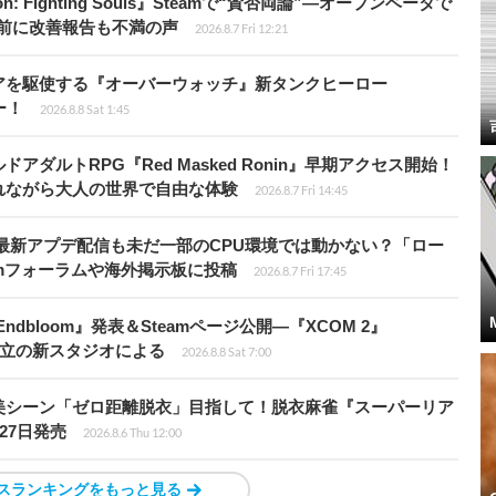
: Fighting Souls』Steamで“賛否両論”―オープンベータで
前に改善報告も不満の声
2026.8.7 Fri 12:21
アを駆使する『オーバーウォッチ』新タンクヒーロー
ー！
2026.8.8 Sat 1:45
ダルトRPG『Red Masked Ronin』早期アクセス開始！
れながら大人の世界で自由な体験
2026.8.7 Fri 14:45
最新アプデ配信も未だ一部のCPU環境では動かない？「ロー
amフォーラムや海外掲示板に投稿
2026.8.7 Fri 17:45
ndbloom』発表＆Steamページ公開―『XCOM 2』
開発者設立の新スタジオによる
2026.8.8 Sat 7:00
美シーン「ゼロ距離脱衣」目指して！脱衣麻雀『スーパーリア
月27日発売
2026.8.6 Thu 12:00
スランキングをもっと見る