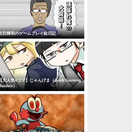
吉田輝和のゲームプレイ絵日記
【大人気4コマ】じゃんげま（Junk Gaming
Maiden）