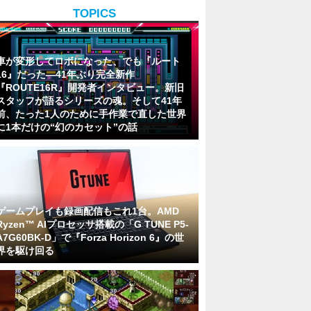
TOPICS
車が変形してロボになった、でも『ルート
16』だった―41年ぶり完全新作
『ROUTE16R』開発者インタビュー。新旧
スタッフが語るシリーズの魂。そして41年
前、たった1人のために手作業で直した世界
に1本だけの“幻のカセット”の話
ゲームプレイも録画配信もこれ1台。AMD
Ryzen™ AIプロセッサ搭載の「G TUNE P5-
A7G60BK-D」で『Forza Horizon 6』の世
界を駆け回る