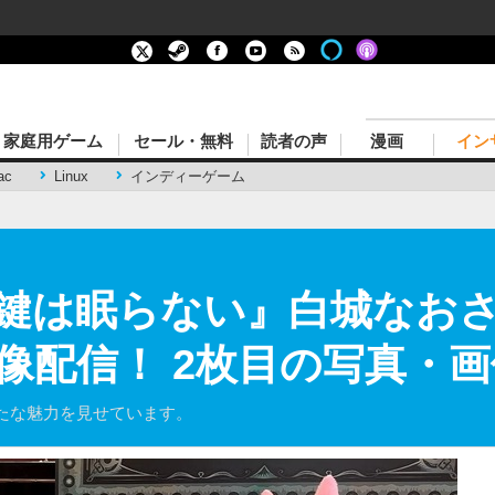
家庭用ゲーム
セール・無料
読者の声
漫画
イン
ac
Linux
インディーゲーム
鍵は眠らない』白城なお
像配信！ 2枚目の写真・画
たな魅力を見せています。