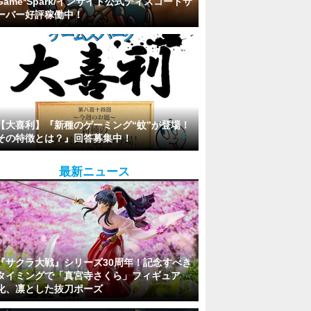
Game*Spark/インサイド公式ディスコードサ
ーバー好評稼働中！
【大喜利】『新種のゲーミング“蚊”が登場！
その特徴とは？』回答募集中！
最新ニュース
『サクラ大戦』シリーズ30周年！記念すべき
タイミングで「真宮寺さくら」フィギュア
化、凛とした抜刀ポーズ