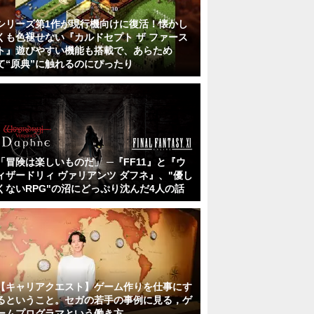
シリーズ第1作が現行機向けに復活！懐かし
くも色褪せない『カルドセプト ザ ファース
ト』遊びやすい機能も搭載で、あらため
て“原典”に触れるのにぴったり
「冒険は楽しいものだ」 ─『FF11』と『ウ
ィザードリィ ヴァリアンツ ダフネ』、"優し
くないRPG"の沼にどっぷり沈んだ4人の話
【キャリアクエスト】ゲーム作りを仕事にす
るということ。セガの若手の事例に見る，ゲ
ームプログラマという働き方