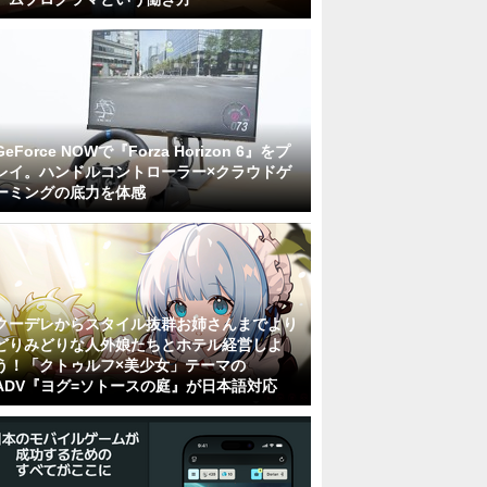
GeForce NOWで『Forza Horizon 6』をプ
レイ。ハンドルコントローラー×クラウドゲ
ーミングの底力を体感
クーデレからスタイル抜群お姉さんまでより
どりみどりな人外娘たちとホテル経営しよ
う！「クトゥルフ×美少女」テーマの
ADV『ヨグ=ソトースの庭』が日本語対応