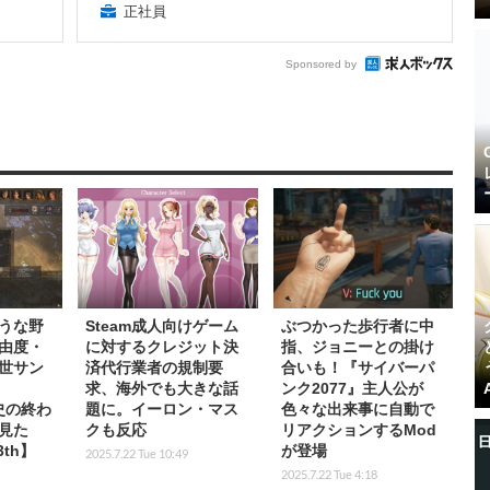
正社員
Sponsored by
うな野
Steam成人向けゲーム
ぶつかった歩行者に中
由度・
に対するクレジット決
指、ジョニーとの掛け
世サン
済代行業者の規制要
合いも！『サイバーパ
求、海外でも大きな話
ンク2077』主人公が
歴史の終わ
題に。イーロン・マス
色々な出来事に自動で
見た
クも反応
リアクションするMod
3th】
が登場
2025.7.22 Tue 10:49
2025.7.22 Tue 4:18