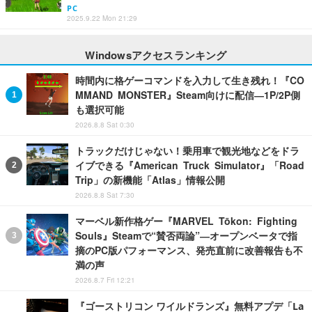
PC
2025.9.22 Mon 21:29
Windowsアクセスランキング
時間内に格ゲーコマンドを入力して生き残れ！『CO
MMAND MONSTER』Steam向けに配信―1P/2P側
も選択可能
2026.8.8 Sat 0:30
トラックだけじゃない！乗用車で観光地などをドラ
イブできる『American Truck Simulator』「Road
Trip」の新機能「Atlas」情報公開
2026.8.8 Sat 7:30
マーベル新作格ゲー『MARVEL Tōkon: Fighting
Souls』Steamで“賛否両論”―オープンベータで指
摘のPC版パフォーマンス、発売直前に改善報告も不
満の声
2026.8.7 Fri 12:21
『ゴーストリコン ワイルドランズ』無料アプデ「La