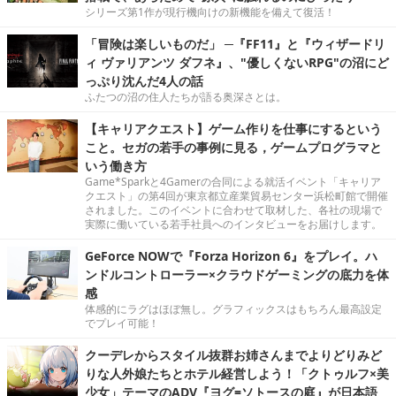
シリーズ第1作が現行機向けの新機能を備えて復活！
「冒険は楽しいものだ」 ─『FF11』と『ウィザードリ
ィ ヴァリアンツ ダフネ』、"優しくないRPG"の沼にど
っぷり沈んだ4人の話
ふたつの沼の住人たちが語る奥深さとは。
【キャリアクエスト】ゲーム作りを仕事にするという
こと。セガの若手の事例に見る，ゲームプログラマと
いう働き方
Game*Sparkと4Gamerの合同による就活イベント「キャリア
クエスト」の第4回が東京都立産業貿易センター浜松町館で開催
されました。このイベントに合わせて取材した、各社の現場で
実際に働いている若手社員へのインタビューをお届けします。
GeForce NOWで『Forza Horizon 6』をプレイ。ハ
ンドルコントローラー×クラウドゲーミングの底力を体
感
体感的にラグはほぼ無し。グラフィックスはもちろん最高設定
でプレイ可能！
クーデレからスタイル抜群お姉さんまでよりどりみど
りな人外娘たちとホテル経営しよう！「クトゥルフ×美
少女」テーマのADV『ヨグ=ソトースの庭』が日本語