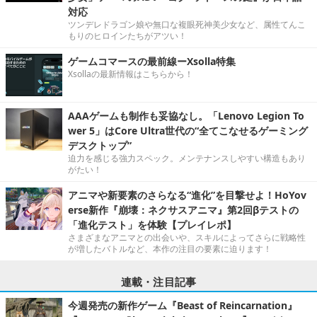
対応
ツンデレドラゴン娘や無口な複眼死神美少女など、属性てんこ
もりのヒロインたちがアツい！
ゲームコマースの最前線ーXsolla特集
Xsollaの最新情報はこちらから！
AAAゲームも制作も妥協なし。「Lenovo Legion To
wer 5」はCore Ultra世代の“全てこなせるゲーミング
デスクトップ”
迫力を感じる強力スペック。メンテナンスしやすい構造もあり
がたい！
アニマや新要素のさらなる“進化”を目撃せよ！HoYov
erse新作『崩壊：ネクサスアニマ』第2回βテストの
「進化テスト」を体験【プレイレポ】
さまざまなアニマとの出会いや、スキルによってさらに戦略性
が増したバトルなど、本作の注目の要素に迫ります！
連載・注目記事
今週発売の新作ゲーム『Beast of Reincarnation』