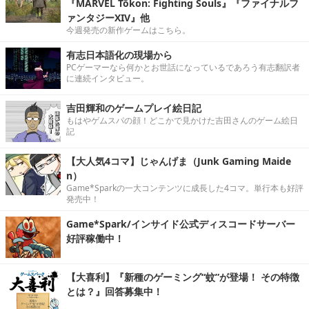
『MARVEL Tōkon: Fighting Souls』『ファイナルフ
ァンタジーXIV』他
今週発売の新作ゲームはこちら。
有志日本語化の現場から
PCゲーマーなら何かとお世話になっているであろう有志翻訳者
に連続インタビュー。
吉田輝和のゲームプレイ絵日記
もはやゲムスパの顔！どこかで見かけた吉田さんのゲーム絵日
記
【大人気4コマ】じゃんげま（Junk Gaming Maide
n）
Game*Sparkの一大コンテンツに成長した4コマ。単行本も好評
発売中！
Game*Spark/インサイド公式ディスコードサーバー
好評稼働中！
【大喜利】『新種のゲーミング“蚊”が登場！ その特徴
とは？』回答募集中！