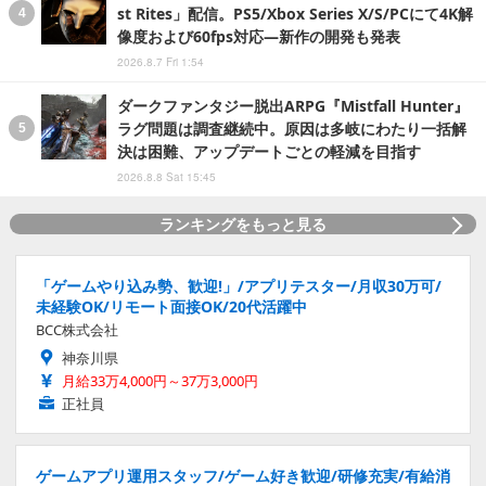
st Rites」配信。PS5/Xbox Series X/S/PCにて4K解
像度および60fps対応―新作の開発も発表
2026.8.7 Fri 1:54
ダークファンタジー脱出ARPG『Mistfall Hunter』
ラグ問題は調査継続中。原因は多岐にわたり一括解
決は困難、アップデートごとの軽減を目指す
2026.8.8 Sat 15:45
ランキングをもっと見る
「ゲームやり込み勢、歓迎!」/アプリテスター/月収30万可/
未経験OK/リモート面接OK/20代活躍中
BCC株式会社
神奈川県
月給33万4,000円～37万3,000円
正社員
ゲームアプリ運用スタッフ/ゲーム好き歓迎/研修充実/有給消