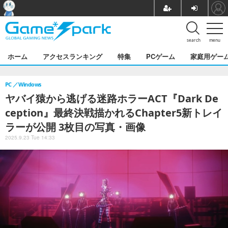
search
menu
ホーム
アクセスランキング
特集
PCゲーム
家庭用ゲー
PC
Windows
ヤバイ猿から逃げる迷路ホラーACT『Dark De
ception』最終決戦描かれるChapter5新トレイ
ラーが公開 3枚目の写真・画像
2025.9.23 Tue 14:33