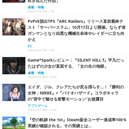
吹き込んだ作品」
連載・特集
2025.9.23 Tue 1:08
PvPvE脱出TPS『ARC Raiders』リリース直前最終テ
スト「サーバースラム」10月17日より開催。ならず者
ガンマンとなり凶悪な機械生命体やレイダーに立ち向
かえ
PC
2025.9.23 Tue 1:00
Game*Sparkレビュー：『SILENT HILL f』平凡だっ
たはずの少女が直面する、「女の生の地獄」
連載・特集
2025.9.22 Mon 16:00
エイダ、ジル、クレアたちが尻を揺らす…！『勝利の
女神：NIKKE』×『バイオハザード』コラボキャラ
の“背中で魅せる射撃モーション”お披露目
アプリゲーム
2025.9.22 Mon 14:30
『空の軌跡 the 1st』Steam版全ユーザー達成率100％
実績が確認される。その実績とは…