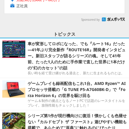
正社員
Sponsored by
トピックス
車が変形してロボになった、でも『ルート16』だった
―41年ぶり完全新作『ROUTE16R』開発者インタビュ
ー。新旧スタッフが語るシリーズの魂。そして41年
前、たった1人のために手作業で直した世界に1本だけ
の“幻のカセット”の話
長い時を経て受け継がれる過去と、新たに生まれるものとは。
ゲームプレイも録画配信もこれ1台。AMD Ryzen™ AI
プロセッサ搭載の「G TUNE P5-A7G60BK-D」で『Fo
rza Horizon 6』の世界を駆け回る
ゲーム＆制作の拠点となるノートPCで話題のレースタイトルを
プレイ。放熱性能もチェックしました！
シリーズ第1作が現行機向けに復活！懐かしくも色褪せ
ない『カルドセプト ザ ファースト』遊びやすい機能も
搭載で、あらためて“原典”に触れるのにぴったり