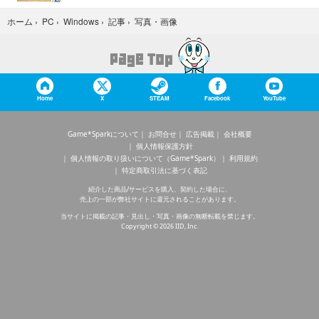
写真・画像
ホーム
›
PC
›
Windows
›
記事
›
Home
X
STEAM
Facebook
YouTube
Game*Sparkについて
お問合せ
広告掲載
会社概要
個人情報保護方針
個人情報の取り扱いについて（Game*Spark）
利用規約
特定商取引法に基づく表記
紹介した商品/サービスを購入、契約した場合に、
売上の一部が弊社サイトに還元されることがあります。
当サイトに掲載の記事・見出し・写真・画像の無断転載を禁じます。
Copyright © 2026 IID, Inc.