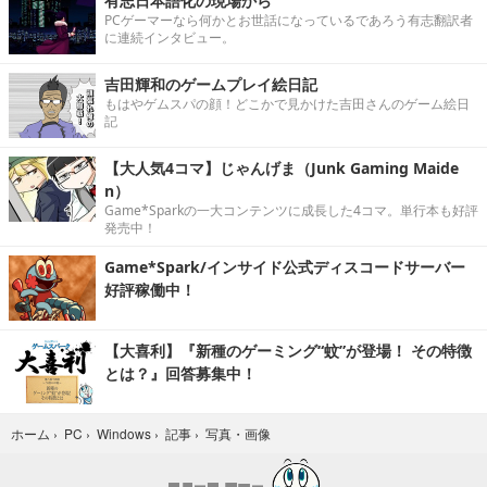
有志日本語化の現場から
PCゲーマーなら何かとお世話になっているであろう有志翻訳者
に連続インタビュー。
吉田輝和のゲームプレイ絵日記
もはやゲムスパの顔！どこかで見かけた吉田さんのゲーム絵日
記
【大人気4コマ】じゃんげま（Junk Gaming Maide
n）
Game*Sparkの一大コンテンツに成長した4コマ。単行本も好評
発売中！
Game*Spark/インサイド公式ディスコードサーバー
好評稼働中！
【大喜利】『新種のゲーミング“蚊”が登場！ その特徴
とは？』回答募集中！
写真・画像
ホーム
›
PC
›
Windows
›
記事
›