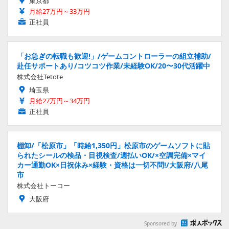
東京都
月給27万円～33万円
正社員
「お急ぎの転職も歓迎!」/ゲームコントローラーの組立補助/
赴任サポートあり/コツコツ作業/未経験OK/20〜30代活躍中
株式会社Tetote
埼玉県
月給27万円～34万円
正社員
棚卸/「松原市」「時給1,350円」松原市のゲームソフトに貼
られたシールの検品・目視検査/週払いOK/×空調完備×マイ
カー通勤OK×日祝休み×経験・資格は一切不問!/大阪府/八尾
市
株式会社トーコー
大阪府
Sponsored by