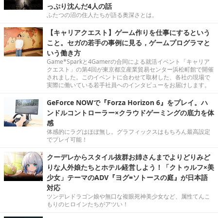
っぷり沈んだ4人の話
ふたつの沼の住人たちが語る奥深さとは。
【キャリアクエスト】ゲーム作りを仕事にするという
こと。セガの若手の事例に見る，ゲームプログラマと
いう働き方
Game*Sparkと4Gamerの合同による就活イベント「キャリア
クエスト」の第4回が東京都立産業貿易センター浜松町館で開催
されました。このイベントに合わせて取材した、各社の現場で
実際に働いている若手社員へのインタビューをお届けします。
GeForce NOWで『Forza Horizon 6』をプレイ。ハ
ンドルコントローラー×クラウドゲーミングの底力を体
感
体感的にラグはほぼ無し。グラフィックスはもちろん最高設定
でプレイ可能！
クーデレからスタイル抜群お姉さんまでよりどりみど
りな人外娘たちとホテル経営しよう！「クトゥルフ×美
少女」テーマのADV『ヨグ=ソトースの庭』が日本語
対応
ツンデレドラゴン娘や無口な複眼死神美少女など、属性てんこ
もりのヒロインたちがアツい！