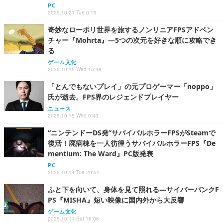
PC
2025.10.21 Tue 0:19
奇妙なローポリ世界を旅するノンリニアFPSアドベン
チャー『Mohrta』―5つの次元を好きな順に攻略でき
る
ゲーム文化
2025.10.15 Wed 15:48
「とんでもないプレイ」の元プロゲーマー「noppo」
氏が逝去。FPS界のレジェンドプレイヤー
ニュース
2025.10.15 Wed 0:43
“ニンテンドーDS発”サバイバルホラーFPSがSteamで
復活！廃病棟を一人彷徨うサバイバルホラーFPS『De
mentium: The Ward』PC版発表
PC
2025.10.14 Tue 20:52
ふと下を向いて、身体を見て照れる―サイバーパンクF
PS『MISHA』短い映像に国内外から大反響
ゲーム文化
2025.10.11 Sat 16:06