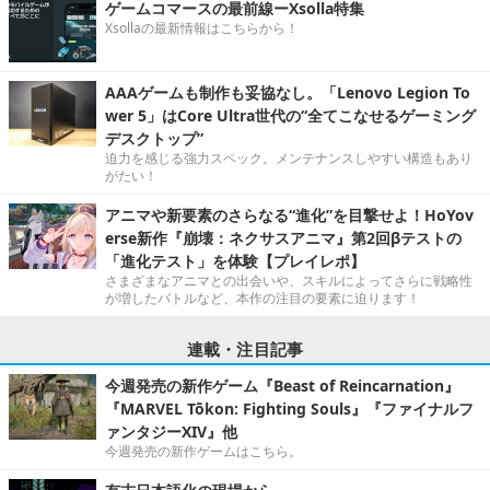
ゲームコマースの最前線ーXsolla特集
Xsollaの最新情報はこちらから！
AAAゲームも制作も妥協なし。「Lenovo Legion To
wer 5」はCore Ultra世代の“全てこなせるゲーミング
デスクトップ”
迫力を感じる強力スペック。メンテナンスしやすい構造もあり
がたい！
アニマや新要素のさらなる“進化”を目撃せよ！HoYov
erse新作『崩壊：ネクサスアニマ』第2回βテストの
「進化テスト」を体験【プレイレポ】
さまざまなアニマとの出会いや、スキルによってさらに戦略性
が増したバトルなど、本作の注目の要素に迫ります！
連載・注目記事
今週発売の新作ゲーム『Beast of Reincarnation』
『MARVEL Tōkon: Fighting Souls』『ファイナルフ
ァンタジーXIV』他
今週発売の新作ゲームはこちら。