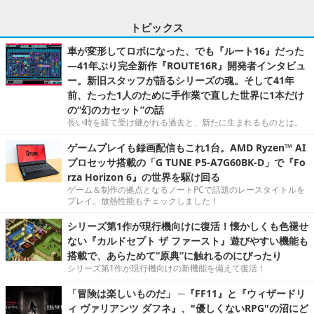
トピックス
車が変形してロボになった、でも『ルート16』だった
―41年ぶり完全新作『ROUTE16R』開発者インタビュ
ー。新旧スタッフが語るシリーズの魂。そして41年
前、たった1人のために手作業で直した世界に1本だけ
の“幻のカセット”の話
長い時を経て受け継がれる過去と、新たに生まれるものとは。
ゲームプレイも録画配信もこれ1台。AMD Ryzen™ AI
プロセッサ搭載の「G TUNE P5-A7G60BK-D」で『Fo
rza Horizon 6』の世界を駆け回る
ゲーム＆制作の拠点となるノートPCで話題のレースタイトルを
プレイ。放熱性能もチェックしました！
シリーズ第1作が現行機向けに復活！懐かしくも色褪せ
ない『カルドセプト ザ ファースト』遊びやすい機能も
搭載で、あらためて“原典”に触れるのにぴったり
シリーズ第1作が現行機向けの新機能を備えて復活！
「冒険は楽しいものだ」 ─『FF11』と『ウィザードリ
ィ ヴァリアンツ ダフネ』、"優しくないRPG"の沼にど