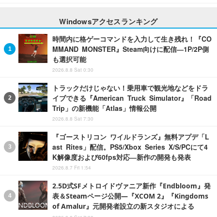
Windowsアクセスランキング
時間内に格ゲーコマンドを入力して生き残れ！『CO
MMAND MONSTER』Steam向けに配信―1P/2P側
も選択可能
2026.8.8 Sat 0:30
トラックだけじゃない！乗用車で観光地などをドラ
イブできる『American Truck Simulator』「Road
Trip」の新機能「Atlas」情報公開
2026.8.8 Sat 7:30
『ゴーストリコン ワイルドランズ』無料アプデ「L
ast Rites」配信。PS5/Xbox Series X/S/PCにて4
K解像度および60fps対応―新作の開発も発表
2026.8.7 Fri 1:54
2.5D式SFメトロイドヴァニア新作『Endbloom』発
表＆Steamページ公開―『XCOM 2』『Kingdoms
of Amalur』元開発者設立の新スタジオによる