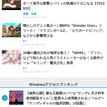
ポ！ド派手な斬撃とパリィの快感がクセになる【TGS2
025】
連載・特集
2025.9.25 Thu 10:18
懐かしのアニメ風ターン制RPG『Wander Stars』リ
リース！「ドラゴンボールZ」「カウボーイビバップ」
などから影響受ける
PC
2025.9.20 Sat 19:30
30歳の魔法少女が地球を救う！『NIKKE』「アリス」
などで知られる人気イラストレーターがおくる新作ゲ
ーム『キリング・魔法少女』発表
PC
2025.10.20 Mon 19:34
Windowsアクセスランキング
【無料公開】癖を広範囲カバーな“ヤンデレ天才科学
者幼馴染ギャル”に監禁＆人体実験されるノベルゲー
『ヤンデレギャルの臨床試験』が話題に