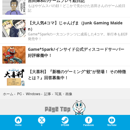
吉田輝和のゲームプレイ絵日記
もはやゲムスパの顔！どこかで見かけた吉田さんのゲーム絵日
記
【大人気4コマ】じゃんげま（Junk Gaming Maide
n）
Game*Sparkの一大コンテンツに成長した4コマ。単行本も好評
発売中！
Game*Spark/インサイド公式ディスコードサーバー
好評稼働中！
【大喜利】『新種のゲーミング“蚊”が登場！ その特徴
とは？』回答募集中！
写真・画像
ホーム
›
PC
›
Windows
›
記事
›
Home
X
STEAM
Facebook
YouTube