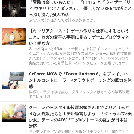
「冒険は楽しいものだ」 ─『FF11』と『ウィザードリ
ィ ヴァリアンツ ダフネ』、"優しくないRPG"の沼にど
っぷり沈んだ4人の話
ふたつの沼の住人たちが語る奥深さとは。
【キャリアクエスト】ゲーム作りを仕事にするという
こと。セガの若手の事例に見る，ゲームプログラマと
いう働き方
Game*Sparkと4Gamerの合同による就活イベント「キャリア
クエスト」の第4回が東京都立産業貿易センター浜松町館で開催
されました。このイベントに合わせて取材した、各社の現場で
実際に働いている若手社員へのインタビューをお届けします。
GeForce NOWで『Forza Horizon 6』をプレイ。ハ
ンドルコントローラー×クラウドゲーミングの底力を体
感
体感的にラグはほぼ無し。グラフィックスはもちろん最高設定
でプレイ可能！
クーデレからスタイル抜群お姉さんまでよりどりみど
りな人外娘たちとホテル経営しよう！「クトゥルフ×美
少女」テーマのADV『ヨグ=ソトースの庭』が日本語
対応
ツンデレドラゴン娘や無口な複眼死神美少女など、属性てんこ