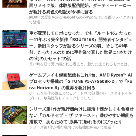
面リメイク版、体験版配信開始。ダーティーヒーロー
が駆ける異色の戦記が令和に蘇る
約30年の歴史を誇る海外SRPGの不朽の名作が全面リメイクされ
て登場！
車が変形してロボになった、でも『ルート16』だった
―41年ぶり完全新作『ROUTE16R』開発者インタビュ
ー。新旧スタッフが語るシリーズの魂。そして41年
前、たった1人のために手作業で直した世界に1本だけ
の“幻のカセット”の話
長い時を経て受け継がれる過去と、新たに生まれるものとは。
ゲームプレイも録画配信もこれ1台。AMD Ryzen™ AI
プロセッサ搭載の「G TUNE P5-A7G60BK-D」で『Fo
rza Horizon 6』の世界を駆け回る
ゲーム＆制作の拠点となるノートPCで話題のレースタイトルを
プレイ。放熱性能もチェックしました！
シリーズ第1作が現行機向けに復活！懐かしくも色褪せ
ない『カルドセプト ザ ファースト』遊びやすい機能も
搭載で、あらためて“原典”に触れるのにぴったり
シリーズ第1作が現行機向けの新機能を備えて復活！