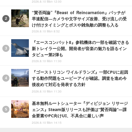
2026.8.10 Mon 12:00
“賛否両論”『Beast of Reincarnation』パッチが
早速配信―カメラや文字サイズ改善、受け流しの受
け付けタイミングとボスや雑魚敵の調整も入る
2026.8.10 Mon 8:52
『エースコンバット8』参戦機体の一部を確認できる
新トレイラー公開。開発者が音楽の魅力を語るイン
タビュー第2弾も
2026.8.10 Mon 11:00
『ゴーストリコン ワイルドランズ』一部CPUに起因
する動作問題をユービーアイが確認。調査を進め今
後改めて対応を発表する方針
2026.8.10 Mon 11:30
基本無料ルートシューター『ディビジョン リサージ
ェンス』Steam版リリースも評価は“賛否両論”―課
金要素やPC向けUI、不具合に厳しい声
2026.8.10 Mon 14:15