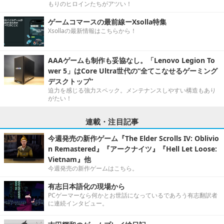
もりのヒロインたちがアツい！
ゲームコマースの最前線ーXsolla特集
Xsollaの最新情報はこちらから！
AAAゲームも制作も妥協なし。「Lenovo Legion To
wer 5」はCore Ultra世代の“全てこなせるゲーミング
デスクトップ”
迫力を感じる強力スペック。メンテナンスしやすい構造もあり
がたい！
連載・注目記事
今週発売の新作ゲーム『The Elder Scrolls IV: Oblivio
n Remastered』『アークナイツ』『Hell Let Loose:
Vietnam』他
今週発売の新作ゲームはこちら。
有志日本語化の現場から
PCゲーマーなら何かとお世話になっているであろう有志翻訳者
に連続インタビュー。