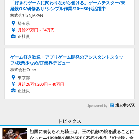
「好きなゲームに関わりながら働ける」ゲームテスター/未
経験OK/研修あり/シンプル作業/20〜30代活躍中
株式会社SNJAPAN
埼玉県
月給27万円～34万円
正社員
ゲーム好き歓迎・アプリゲーム開発のアシスタントスタッ
フ/残業少なめ/IT業界デビュー
株式会社Creer
東京都
月給26万1,200円～40万円
正社員
Sponsored by
トピックス
祖国に裏切られた騎士は、王の仇敵の娘を護ることに
なった―1998年の海外SRPG不朽の名作『幻世録』全