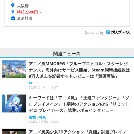
大阪府
時給2,500円～
派遣社員
Sponsored by
関連ニュース
アニメ風MMORPG『ブループロトコル：スターレゾ
ナンス』海外向けサービス開始。Steam同時接続数は
9万人以上を記録するもレビューは「賛否両論」
PC
2025.10.10 Fri 13:47
キーワードは「アニメ風」「王道ファンタジー」「ソ
ロプレイメイン」！期待のアクションRPG『リミット
ゼロ ブレイカーズ』試遊レポ＆インタビュー
連載・特集
2025.10.5 Sun 14:00
アニメ風美少女3Dアクション『炎姫』試遊プレイレ