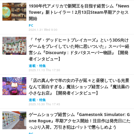
1930年代アメリカで新聞王を目指す経営シム『News
Tower』新トレイラー！2月13日Steam早期アクセス
開始
PC
2024.1.31 Wed 9:00
「『ザ・デッドヒートブレイカーズ』という3DS向け
ゲームをプレイしていた時に思いついた」スーパー経
営シム『Discounty : ドタバタスーパー物語』【開発
者インタビュー】
連載・特集
2025.11.13 Thu 17:30
「店の真ん中で羊の女の子が延々と昼寝している光景
なんて面白すぎる」魔法ショップ経営シム『魔法薬の
小さなお店』【開発者インタビュー】
連載・特集
2025.10.30 Thu 17:45
ゲームショップ経営シム『Gamestonk Simulator: G
one Rogue』早期アクセス開始！注目作は発売日にた
っぷり入荷。万引き犯はバットで懲らしめよう
PC