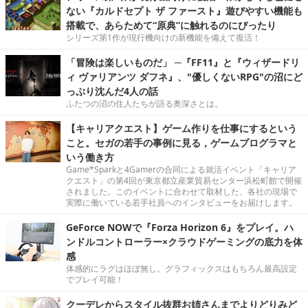
ない『カルドセプト ザ ファースト』遊びやすい機能も
搭載で、あらためて“原典”に触れるのにぴったり
シリーズ第1作が現行機向けの新機能を備えて復活！
「冒険は楽しいものだ」 ─『FF11』と『ウィザードリ
ィ ヴァリアンツ ダフネ』、"優しくないRPG"の沼にど
っぷり沈んだ4人の話
ふたつの沼の住人たちが語る奥深さとは。
【キャリアクエスト】ゲーム作りを仕事にするという
こと。セガの若手の事例に見る，ゲームプログラマと
いう働き方
Game*Sparkと4Gamerの合同による就活イベント「キャリア
クエスト」の第4回が東京都立産業貿易センター浜松町館で開催
されました。このイベントに合わせて取材した、各社の現場で
実際に働いている若手社員へのインタビューをお届けします。
GeForce NOWで『Forza Horizon 6』をプレイ。ハ
ンドルコントローラー×クラウドゲーミングの底力を体
感
体感的にラグはほぼ無し。グラフィックスはもちろん最高設定
でプレイ可能！
クーデレからスタイル抜群お姉さんまでよりどりみど