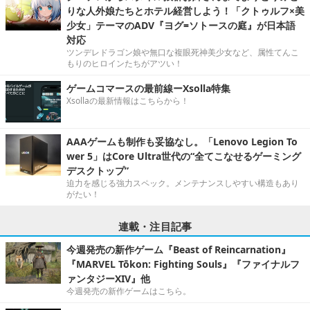
りな人外娘たちとホテル経営しよう！「クトゥルフ×美
少女」テーマのADV『ヨグ=ソトースの庭』が日本語
対応
ツンデレドラゴン娘や無口な複眼死神美少女など、属性てんこ
もりのヒロインたちがアツい！
ゲームコマースの最前線ーXsolla特集
Xsollaの最新情報はこちらから！
AAAゲームも制作も妥協なし。「Lenovo Legion To
wer 5」はCore Ultra世代の“全てこなせるゲーミング
デスクトップ”
迫力を感じる強力スペック。メンテナンスしやすい構造もあり
がたい！
連載・注目記事
今週発売の新作ゲーム『Beast of Reincarnation』
『MARVEL Tōkon: Fighting Souls』『ファイナルフ
ァンタジーXIV』他
今週発売の新作ゲームはこちら。