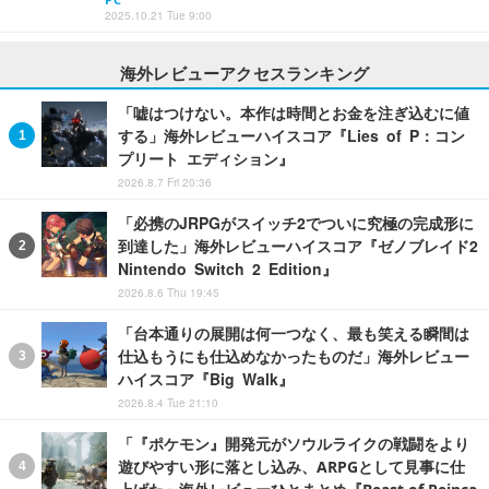
2025.10.21 Tue 9:00
海外レビューアクセスランキング
「嘘はつけない。本作は時間とお金を注ぎ込むに値
する」海外レビューハイスコア『Lies of P：コン
プリート エディション』
2026.8.7 Fri 20:36
「必携のJRPGがスイッチ2でついに究極の完成形に
到達した」海外レビューハイスコア『ゼノブレイド2
Nintendo Switch 2 Edition』
2026.8.6 Thu 19:45
「台本通りの展開は何一つなく、最も笑える瞬間は
仕込もうにも仕込めなかったものだ」海外レビュー
ハイスコア『Big Walk』
2026.8.4 Tue 21:10
「『ポケモン』開発元がソウルライクの戦闘をより
遊びやすい形に落とし込み、ARPGとして見事に仕