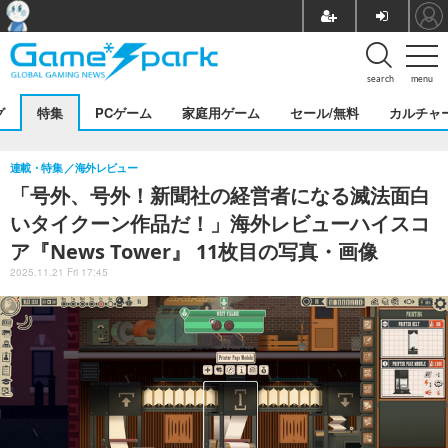
search
menu
グ
特集
PCゲーム
家庭用ゲーム
セール/無料
カルチャ
連載・特集
海外レビュー
「号外、号外！新聞社の経営者になる滅法面白
いタイクーン作品だ！」海外レビューハイスコ
ア『News Tower』 11枚目の写真・画像
2025.11.21 Fri 17:45