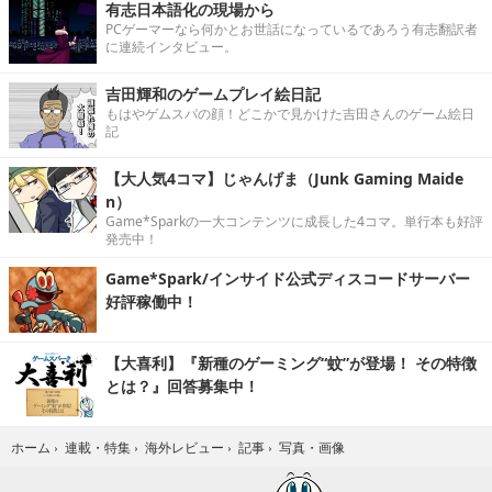
有志日本語化の現場から
PCゲーマーなら何かとお世話になっているであろう有志翻訳者
に連続インタビュー。
吉田輝和のゲームプレイ絵日記
もはやゲムスパの顔！どこかで見かけた吉田さんのゲーム絵日
記
【大人気4コマ】じゃんげま（Junk Gaming Maide
n）
Game*Sparkの一大コンテンツに成長した4コマ。単行本も好評
発売中！
Game*Spark/インサイド公式ディスコードサーバー
好評稼働中！
【大喜利】『新種のゲーミング“蚊”が登場！ その特徴
とは？』回答募集中！
写真・画像
ホーム
›
連載・特集
›
海外レビュー
›
記事
›