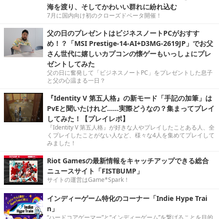
海を渡り、そしてかわいい群れに紛れ込む
7月に国内向け初のクローズドベータ開催！
父の日のプレゼントはビジネスノートPCがおすす
め！？「MSI Prestige-14-AI+D3MG-2619JP」でお父
さん世代に嬉しいカプコンの懐ゲーもいっしょにプレ
ゼントしてみた
父の日に奮発して「ビジネスノートPC」をプレゼントした息子
と父の心温まる一日？
『Identity V 第五人格』の新モード「手記の加筆」は
PvEと聞いたけれど……実際どうなの？集まってプレイ
してみた！【プレイレポ】
『Identity V 第五人格』が好きな人やプレイしたことある人、全
くプレイしたことがない人など、様々な4人を集めてプレイして
みました！
Riot Gamesの最新情報をキャッチアップできる総合
ニュースサイト「FISTBUMP」
サイトの運営はGame*Spark！
インディーゲーム特化のコーナー「Indie Hype Trai
n」
“ハードコアゲーマー”と“インディーゲーム”を繋げることを目的