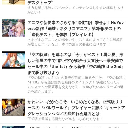
デスクトップ”
迫力を感じる強力スペック。メンテナンスしやすい構造もあり
がたい！
アニマや新要素のさらなる“進化”を目撃せよ！HoYov
erse新作『崩壊：ネクサスアニマ』第2回βテストの
「進化テスト」を体験【プレイレポ】
さまざまなアニマとの出会いや、スキルによってさらに戦略性
が増したバトルなど、本作の注目の要素に迫ります！
『空の軌跡』を遊ぶのは「今」がベスト！暑い夏、涼
しい部屋の中で“青い空”が似合う大冒険へ―最安値で
セール中の『the 1st』から新作『空の軌跡 the 2nd』
まで駆け抜けよう
『空の軌跡 the 2nd』の発売が目前に迫る今こそ、『空の軌跡 t
he 1st』から遊び始める絶好のタイミング！ 快適になったゲー
ムシステムや新要素を交えながら、今遊びたい本シリーズの魅
力を紹介します。
かわいい…だからこそ、いじめたくなる。正式版リリ
ースの『パルワールド』プレイヤーに訊く“キュートア
グレッション×パル”の底知れぬ魅力とは
正式版で登場する新たなパルもいじめたくなる！