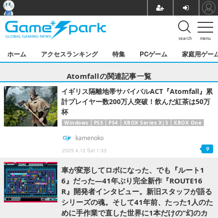
search
menu
ホーム
アクセスランキング
特集
PCゲーム
家庭用ゲー
Atomfallの関連記事一覧
イギリス隔離地帯サバイバルACT『Atomfall』累
計プレイヤー数200万人突破！飲んだ紅茶は50万
杯
Windows
PS5
PS4
XBOX Series X|S
XBOX One
kamenoko
9
2025.4.12 Sat 1:33
車が変形してロボになった、でも『ルート1
6』だった―41年ぶり完全新作『ROUTE16
R』開発者インタビュー。新旧スタッフが語る
シリーズの魂。そして41年前、たった1人のた
めに手作業で直した世界に1本だけの“幻のカ