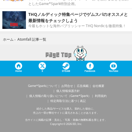
としたGame*Spark特別企画。
THQノルディック特集ページでゲムスパのオススメと
最新情報をチェックしよう
今最もホットな海外パブリッシャー THQ Nordicを徹底特集！
Atomfall 記事一覧
ホーム
›
Home
X
STEAM
Facebook
YouTube
Game*Sparkについて
お問合せ
広告掲載
会社概要
個人情報保護方針
個人情報の取り扱いについて（Game*Spark）
利用規約
特定商取引法に基づく表記
紹介した商品/サービスを購入、契約した場合に、
売上の一部が弊社サイトに還元されることがあります。
当サイトに掲載の記事・見出し・写真・画像の無断転載を禁じます。
Copyright © 2026 IID, Inc.