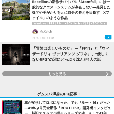
Rebellionの新作サバイバル『Atomfall』には一
般的なクエストシステムが存在しない―発見した
疑問や手がかりを元に自分の答えを目指す「Xフ
ァイル」のような作品
Windows
PS5
PS4
XBOX Series X|S
XBOX One
Mr.Katoh
7
2025.1.10 Fri 0:31
「冒険は楽しいものだ」 ─『FF11』と『ウィ
ザードリィ ヴァリアンツ ダフネ』、"優しく
ないRPG"の沼にどっぷり沈んだ4人の話
もっと見る
！ゲムスパ渾身のPR記事！
車が変形してロボになった、でも『ルート16』だった
―41年ぶり完全新作『ROUTE16R』開発者インタビュ
ー。新旧スタッフが語るシリーズの魂。そして41年