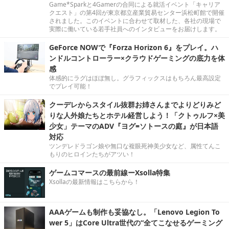
Game*Sparkと4Gamerの合同による就活イベント「キャリア
クエスト」の第4回が東京都立産業貿易センター浜松町館で開催
されました。このイベントに合わせて取材した、各社の現場で
実際に働いている若手社員へのインタビューをお届けします。
GeForce NOWで『Forza Horizon 6』をプレイ。ハ
ンドルコントローラー×クラウドゲーミングの底力を体
感
体感的にラグはほぼ無し。グラフィックスはもちろん最高設定
でプレイ可能！
クーデレからスタイル抜群お姉さんまでよりどりみど
りな人外娘たちとホテル経営しよう！「クトゥルフ×美
少女」テーマのADV『ヨグ=ソトースの庭』が日本語
対応
ツンデレドラゴン娘や無口な複眼死神美少女など、属性てんこ
もりのヒロインたちがアツい！
ゲームコマースの最前線ーXsolla特集
Xsollaの最新情報はこちらから！
AAAゲームも制作も妥協なし。「Lenovo Legion To
wer 5」はCore Ultra世代の“全てこなせるゲーミング