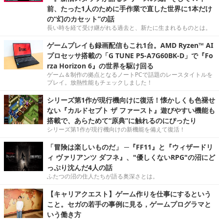
前、たった1人のために手作業で直した世界に1本だけ
の“幻のカセット”の話
長い時を経て受け継がれる過去と、新たに生まれるものとは。
ゲームプレイも録画配信もこれ1台。AMD Ryzen™ AI
プロセッサ搭載の「G TUNE P5-A7G60BK-D」で『Fo
rza Horizon 6』の世界を駆け回る
ゲーム＆制作の拠点となるノートPCで話題のレースタイトルを
プレイ。放熱性能もチェックしました！
シリーズ第1作が現行機向けに復活！懐かしくも色褪せ
ない『カルドセプト ザ ファースト』遊びやすい機能も
搭載で、あらためて“原典”に触れるのにぴったり
シリーズ第1作が現行機向けの新機能を備えて復活！
「冒険は楽しいものだ」 ─『FF11』と『ウィザードリ
ィ ヴァリアンツ ダフネ』、"優しくないRPG"の沼にど
っぷり沈んだ4人の話
ふたつの沼の住人たちが語る奥深さとは。
【キャリアクエスト】ゲーム作りを仕事にするという
こと。セガの若手の事例に見る，ゲームプログラマと
いう働き方