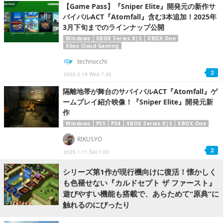
【Game Pass】『Sniper Elite』開発元の新作サ
バイバルACT『Atomfall』含む3本追加！2025年
3月下旬までのラインナップ公開
Windows
XBOX Series X|S
XBOX One
Xbox Cloud Gaming
technocchi
2
2025.3.19 Wed 7:30
隔離地帯が舞台のサバイバルACT『Atomfall』ゲ
ームプレイ紹介映像！『Sniper Elite』開発元新
作
Windows
PS5
PS4
XBOX Series X|S
XBOX One
RIKUSYO
2
2025.1.11 Sat 7:00
シリーズ第1作が現行機向けに復活！懐かしく
も色褪せない『カルドセプト ザ ファースト』
遊びやすい機能も搭載で、あらためて“原典”に
触れるのにぴったり