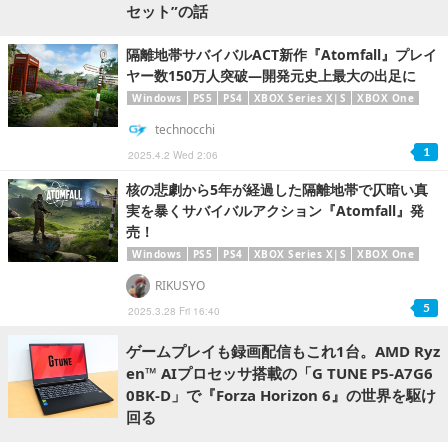
セット”の話
隔離地帯サバイバルACT新作『Atomfall』プレイ
ヤー数150万人突破―開発元史上最大の出足に
Windows
PS5
PS4
XBOX Series X|S
XBOX One
technocchi
1
2025.4.2 Wed 2:06
核の悲劇から5年が経過した隔離地帯で仄暗い真
実を暴くサバイバルアクション『Atomfall』発
売！
Windows
PS5
PS4
XBOX Series X|S
XBOX One
RIKUSYO
5
2025.3.28 Fri 16:40
ゲームプレイも録画配信もこれ1台。AMD Ryz
en™ AIプロセッサ搭載の「G TUNE P5-A7G6
0BK-D」で『Forza Horizon 6』の世界を駆け
回る