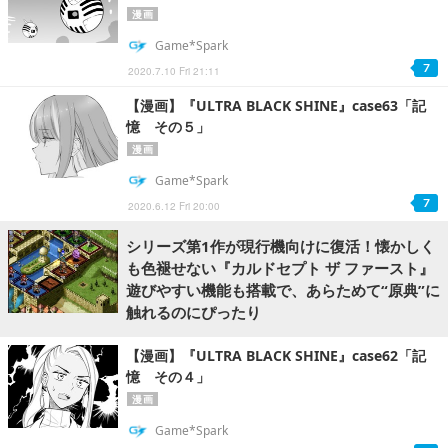
漫画
Game*Spark
7
2020.7.10 Fri 21:11
【漫画】『ULTRA BLACK SHINE』case63「記
憶 その５」
漫画
Game*Spark
7
2020.6.12 Fri 20:00
シリーズ第1作が現行機向けに復活！懐かしく
も色褪せない『カルドセプト ザ ファースト』
遊びやすい機能も搭載で、あらためて“原典”に
触れるのにぴったり
【漫画】『ULTRA BLACK SHINE』case62「記
憶 その４」
漫画
Game*Spark