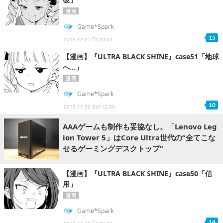
漫画
Game*Spark
15
2019.12.27 Fri 20:00
【漫画】『ULTRA BLACK SHINE』case51「地球
へ…」
漫画
Game*Spark
10
2019.11.30 Sat 12:00
AAAゲームも制作も妥協なし。「Lenovo Leg
ion Tower 5」はCore Ultra世代の“全てこな
せるゲーミングデスクトップ”
【漫画】『ULTRA BLACK SHINE』case50「信
用」
漫画
Game*Spark
14