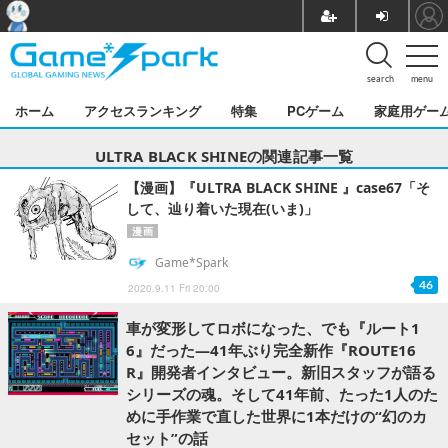
search
menu
ホーム
アクセスランキング
特集
PCゲーム
家庭用ゲー
ULTRA BLACK SHINEの関連記事一覧
【漫画】『ULTRA BLACK SHINE 』case67「そ
して、辿り着いた現在(いま)」
漫画
Game*Spark
46
2020.9.11 Fri 20:00
車が変形してロボになった、でも『ルート1
6』だった―41年ぶり完全新作『ROUTE16
R』開発者インタビュー。新旧スタッフが語る
シリーズの魂。そして41年前、たった1人のた
めに手作業で直した世界に1本だけの“幻のカ
セット”の話