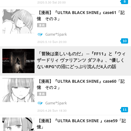
8
2020.5.30 Sat 20:00
【漫画】『ULTRA BLACK SHINE』case61「記
憶 その３」
漫画
Game*Spark
10
2020.5.10 Sun 20:00
「冒険は楽しいものだ」 ─『FF11』と『ウィ
ザードリィ ヴァリアンツ ダフネ』、"優しく
ないRPG"の沼にどっぷり沈んだ4人の話
【漫画】『ULTRA BLACK SHINE』case60「記
憶 その２」
漫画
Game*Spark
11
2020.4.26 Sun 18:30
【漫画】『ULTRA BLACK SHINE 』case59「記
憶」