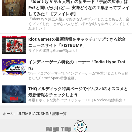
『Identity V 第五人格』の新モード「手記の加筆」は
PvEと聞いたけれど……実際どうなの？集まってプレイ
してみた！【プレイレポ】
『Identity V 第五人格』が好きな人やプレイしたことある人、全
くプレイしたことがない人など、様々な4人を集めてプレイして
みました！
Riot Gamesの最新情報をキャッチアップできる総合
ニュースサイト「FISTBUMP」
サイトの運営はGame*Spark！
インディーゲーム特化のコーナー「Indie Hype Trai
n」
“ハードコアゲーマー”と“インディーゲーム”を繋げることを目的
としたGame*Spark特別企画。
THQノルディック特集ページでゲムスパのオススメと
最新情報をチェックしよう
今最もホットな海外パブリッシャー THQ Nordicを徹底特集！
ULTRA BLACK SHINE 記事一覧
ホーム
›