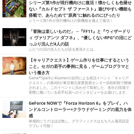
シリーズ第1作が現行機向けに復活！懐かしくも色褪せ
ない『カルドセプト ザ ファースト』遊びやすい機能も
搭載で、あらためて“原典”に触れるのにぴったり
シリーズ第1作が現行機向けの新機能を備えて復活！
「冒険は楽しいものだ」 ─『FF11』と『ウィザードリ
ィ ヴァリアンツ ダフネ』、"優しくないRPG"の沼にど
っぷり沈んだ4人の話
ふたつの沼の住人たちが語る奥深さとは。
【キャリアクエスト】ゲーム作りを仕事にするという
こと。セガの若手の事例に見る，ゲームプログラマと
いう働き方
Game*Sparkと4Gamerの合同による就活イベント「キャリア
クエスト」の第4回が東京都立産業貿易センター浜松町館で開催
されました。このイベントに合わせて取材した、各社の現場で
実際に働いている若手社員へのインタビューをお届けします。
GeForce NOWで『Forza Horizon 6』をプレイ。ハ
ンドルコントローラー×クラウドゲーミングの底力を体
感
体感的にラグはほぼ無し。グラフィックスはもちろん最高設定
でプレイ可能！