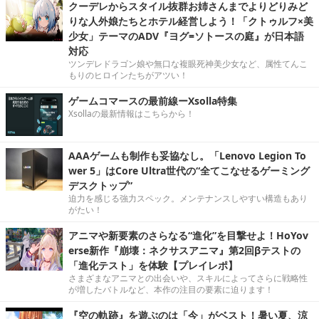
クーデレからスタイル抜群お姉さんまでよりどりみど
りな人外娘たちとホテル経営しよう！「クトゥルフ×美
少女」テーマのADV『ヨグ=ソトースの庭』が日本語
対応
ツンデレドラゴン娘や無口な複眼死神美少女など、属性てんこ
もりのヒロインたちがアツい！
ゲームコマースの最前線ーXsolla特集
Xsollaの最新情報はこちらから！
AAAゲームも制作も妥協なし。「Lenovo Legion To
wer 5」はCore Ultra世代の“全てこなせるゲーミング
デスクトップ”
迫力を感じる強力スペック。メンテナンスしやすい構造もあり
がたい！
アニマや新要素のさらなる“進化”を目撃せよ！HoYov
erse新作『崩壊：ネクサスアニマ』第2回βテストの
「進化テスト」を体験【プレイレポ】
さまざまなアニマとの出会いや、スキルによってさらに戦略性
が増したバトルなど、本作の注目の要素に迫ります！
『空の軌跡』を遊ぶのは「今」がベスト！暑い夏、涼