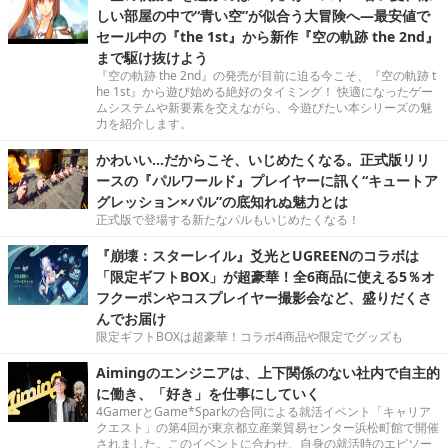
しい部屋の中で“青い空”が似合う大冒険へ―最安値で
セール中の『the 1st』から新作『空の軌跡 the 2nd』
まで駆け抜けよう
『空の軌跡 the 2nd』の発売が目前に迫る今こそ、『空の軌跡 t
he 1st』から遊び始める絶好のタイミング！ 快適になったゲー
ムシステムや新要素を交えながら、今遊びたい本シリーズの魅
力を紹介します。
かわいい…だからこそ、いじめたくなる。正式版リリ
ースの『パルワールド』プレイヤーに訊く“キュートア
グレッション×パル”の底知れぬ魅力とは
正式版で登場する新たなパルもいじめたくなる！
『崩壊：スターレイル』爻光とUGREENのコラボは
「限定ギフトBOX」が超豪華！全6商品に使える5％オ
フクーポンやコスプレイヤー撮影会など、盛りだくさ
んでお届け
限定ギフトBOXは超豪華！コラボ4商品や限定でグッズも
Aimingのエンジニアは、上下関係のない社内で自主的
に働き、「好き」を仕事にしていく
4GamerとGame*Sparkの合同による就活イベント「キャリア
クエスト」の第4回が東京都立産業貿易センター浜松町館で開催
されました。このイベントに合わせ、自身の就活時のエピソー