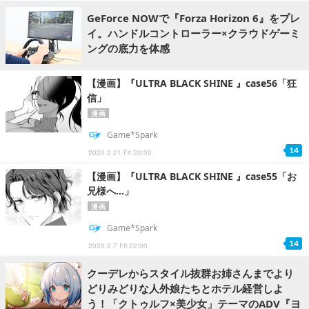
GeForce NOWで『Forza Horizon 6』をプレ
イ。ハンドルコントローラー×クラウドゲーミ
ングの底力を体感
【漫画】『ULTRA BLACK SHINE 』case56「狂
信」
漫画
Game*Spark
14
2020.2.21 Fri 20:00
【漫画】『ULTRA BLACK SHINE 』case55「お
兄様へ…」
漫画
Game*Spark
14
2020.2.7 Fri 22:00
クーデレからスタイル抜群お姉さんまでより
どりみどりな人外娘たちとホテル経営しよ
う！「クトゥルフ×美少女」テーマのADV『ヨ