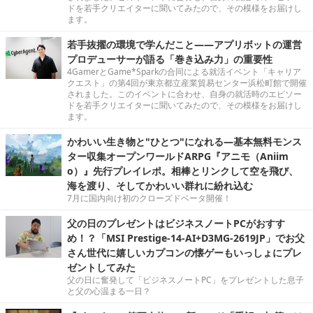
ドを若手クリエイターに聞いてみたので、その模様をお届けし
ます。
若手抜擢の環境で学んだこと――アプリボットの運営
プロデューサーが語る「巻き込み力」の重要性
4GamerとGame*Sparkの合同による就活イベント「キャリア
クエスト」の第4回が東京都立産業貿易センター浜松町館で開催
されました。このイベントに合わせ、自身の就活時のエピソー
ドを若手クリエイターに聞いてみたので、その模様をお届けし
ます。
かわいい生き物と"ひとつ"になれる―基本無料モンス
ター収集オープンワールドARPG『アニモ（Aniim
o）』先行プレイレポ。相棒とリンクして空を飛び、
海を渡り、そしてかわいい群れに紛れ込む
7月に国内向け初のクローズドベータ開催！
父の日のプレゼントはビジネスノートPCがおすす
め！？「MSI Prestige-14-AI+D3MG-2619JP」でお父
さん世代に嬉しいカプコンの懐ゲーもいっしょにプレ
ゼントしてみた
父の日に奮発して「ビジネスノートPC」をプレゼントした息子
と父の心温まる一日？