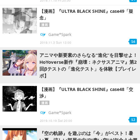
2019.11.15 Fri 20:00
【漫画】『ULTRA BLACK SHINE』case49「疑
念」
漫画
Game*Spark
16
2019.11.3 Sun 13:00
アニマや新要素のさらなる“進化”を目撃せよ！
HoYoverse新作『崩壊：ネクサスアニマ』第2
回βテストの「進化テスト」を体験【プレイレ
ポ】
【漫画】『ULTRA BLACK SHINE』case48「交
渉」
漫画
Game*Spark
12
2019.10.19 Sat 20:00
『空の軌跡』を遊ぶのは「今」がベスト！暑
い夏、涼しい部屋の中で“青い空”が似合う大冒