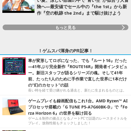
険へ―最安値でセール中の『the 1st』から新
作『空の軌跡 the 2nd』まで駆け抜けよう
もっと見る
！ゲムスパ渾身のPR記事！
車が変形してロボになった、でも『ルート16』だった
―41年ぶり完全新作『ROUTE16R』開発者インタビュ
ー。新旧スタッフが語るシリーズの魂。そして41年
前、たった1人のために手作業で直した世界に1本だけ
の“幻のカセット”の話
長い時を経て受け継がれる過去と、新たに生まれるものとは。
ゲームプレイも録画配信もこれ1台。AMD Ryzen™ AI
プロセッサ搭載の「G TUNE P5-A7G60BK-D」で『Fo
rza Horizon 6』の世界を駆け回る
ゲーム＆制作の拠点となるノートPCで話題のレースタイトルを
プレイ。放熱性能もチェックしました！