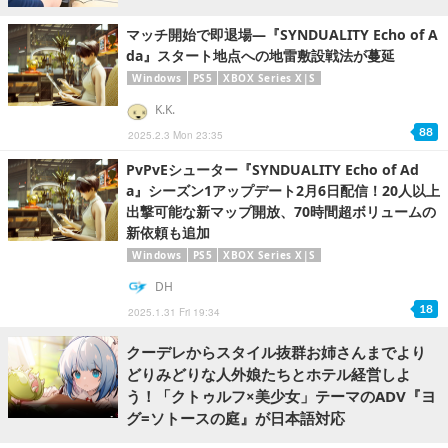
マッチ開始で即退場―『SYNDUALITY Echo of A
da』スタート地点への地雷敷設戦法が蔓延
Windows
PS5
XBOX Series X|S
K.K.
88
2025.2.3 Mon 23:35
PvPvEシューター『SYNDUALITY Echo of Ad
a』シーズン1アップデート2月6日配信！20人以上
出撃可能な新マップ開放、70時間超ボリュームの
新依頼も追加
Windows
PS5
XBOX Series X|S
DH
18
2025.1.31 Fri 19:34
クーデレからスタイル抜群お姉さんまでより
どりみどりな人外娘たちとホテル経営しよ
う！「クトゥルフ×美少女」テーマのADV『ヨ
グ=ソトースの庭』が日本語対応