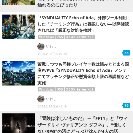
触れるのにぴったり
『SYNDUALITY Echo of Ada』外部ツール利用
した「チーミング行為」は容認しない―以降確認
されれば「厳正な対処を検討」
Windows
PS5
XBOX Series X|S
いわし
56
2025.2.25 Tue 22:50
苦戦しつつも同接プレイヤー数は踏みとどまる国
産PvPvE『SYNDUALITY Echo of Ada』メンテ
にてマッチング修正や懸賞金額上限の再調整など
実施
Windows
PS5
XBOX Series X|S
いわし
96
2025.2.22 Sat 15:18
「冒険は楽しいものだ」 ─『FF11』と『ウィ
ザードリィ ヴァリアンツ ダフネ』、"優しく
ないRPG"の沼にどっぷり沈んだ4人の話