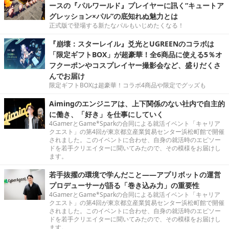
ースの『パルワールド』プレイヤーに訊く“キュートア
グレッション×パル”の底知れぬ魅力とは
正式版で登場する新たなパルもいじめたくなる！
『崩壊：スターレイル』爻光とUGREENのコラボは
「限定ギフトBOX」が超豪華！全6商品に使える5％オ
フクーポンやコスプレイヤー撮影会など、盛りだくさ
んでお届け
限定ギフトBOXは超豪華！コラボ4商品や限定でグッズも
Aimingのエンジニアは、上下関係のない社内で自主的
に働き、「好き」を仕事にしていく
4GamerとGame*Sparkの合同による就活イベント「キャリア
クエスト」の第4回が東京都立産業貿易センター浜松町館で開催
されました。このイベントに合わせ、自身の就活時のエピソー
ドを若手クリエイターに聞いてみたので、その模様をお届けし
ます。
若手抜擢の環境で学んだこと――アプリボットの運営
プロデューサーが語る「巻き込み力」の重要性
4GamerとGame*Sparkの合同による就活イベント「キャリア
クエスト」の第4回が東京都立産業貿易センター浜松町館で開催
されました。このイベントに合わせ、自身の就活時のエピソー
ドを若手クリエイターに聞いてみたので、その模様をお届けし
ます。