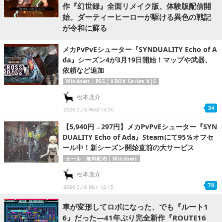
作『幻世録』全面リメイク版、体験版配信開
始。ダーティーヒーローが駆ける異色の戦記
が令和に蘇る
メカPvPvEシューター『SYNDUALITY Echo of A
da』シーズン4が3月19日開始！マップや武器、
依頼など追加
Windows
PS5
XBOX Series X|S
松本鹿介
34
2026.3.18 Wed 14:30
【5,940円→297円】メカPvPvEシューター『SYN
DUALITY Echo of Ada』Steamにて95％オフセ
ール中！新シーズン開始直前の大サービス
セール・無料配布
Windows
松本鹿介
78
2026.3.16 Mon 12:15
車が変形してロボになった、でも『ルート1
6』だった―41年ぶり完全新作『ROUTE16