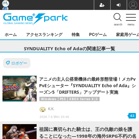
search
menu
ホーム
アクセスランキング
特集
PCゲーム
家庭用ゲー
SYNDUALITY Echo of Adaの関連記事一覧
ロボゲー
アニメの主人公搭乗機体の最終形態登場！メカPv
PvEシューター『SYNDUALITY Echo of Ada』シ
ーズン5「DRIFTERS」アップデート実施
Windows
PS5
XBOX Series X|S
K.K.
43
2026.7.6 Mon 23:46
祖国に裏切られた騎士は、王の仇敵の娘を護
ることになった―1998年の海外SRPG不朽の名