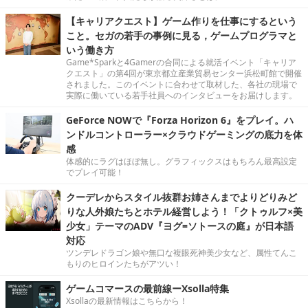
【キャリアクエスト】ゲーム作りを仕事にするという
こと。セガの若手の事例に見る，ゲームプログラマと
いう働き方
Game*Sparkと4Gamerの合同による就活イベント「キャリア
クエスト」の第4回が東京都立産業貿易センター浜松町館で開催
されました。このイベントに合わせて取材した、各社の現場で
実際に働いている若手社員へのインタビューをお届けします。
GeForce NOWで『Forza Horizon 6』をプレイ。ハ
ンドルコントローラー×クラウドゲーミングの底力を体
感
体感的にラグはほぼ無し。グラフィックスはもちろん最高設定
でプレイ可能！
クーデレからスタイル抜群お姉さんまでよりどりみど
りな人外娘たちとホテル経営しよう！「クトゥルフ×美
少女」テーマのADV『ヨグ=ソトースの庭』が日本語
対応
ツンデレドラゴン娘や無口な複眼死神美少女など、属性てんこ
もりのヒロインたちがアツい！
ゲームコマースの最前線ーXsolla特集
Xsollaの最新情報はこちらから！