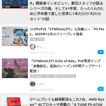
R』開発者インタビュー。新旧スタッフが語る
シリーズの魂。そして41年前、たった1人のた
めに手作業で直した世界に1本だけの“幻のカ
セット”の話
ロボPvPvE『SYNDUALITY』も対象に―「PS Plu
s」2025年12月のフリープレイ発表
PS5
PS4
ずんこ。
9
2025.11.27 Thu 16:11
『SYNDUALITY Echo of Ada』PvE専用マップ
「炎熱砂丘」追加のシーズン2中間アップデート
配信！
Windows
PS5
XBOX Series X|S
いわし
11
2025.7.15 Tue 22:54
ゲームプレイも録画配信もこれ1台。AMD Ryz
en™ AIプロセッサ搭載の「G TUNE P5-A7G6