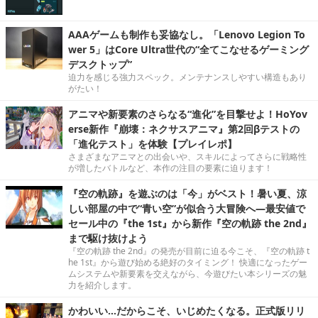
AAAゲームも制作も妥協なし。「Lenovo Legion To
wer 5」はCore Ultra世代の“全てこなせるゲーミング
デスクトップ”
迫力を感じる強力スペック。メンテナンスしやすい構造もあり
がたい！
アニマや新要素のさらなる“進化”を目撃せよ！HoYov
erse新作『崩壊：ネクサスアニマ』第2回βテストの
「進化テスト」を体験【プレイレポ】
さまざまなアニマとの出会いや、スキルによってさらに戦略性
が増したバトルなど、本作の注目の要素に迫ります！
『空の軌跡』を遊ぶのは「今」がベスト！暑い夏、涼
しい部屋の中で“青い空”が似合う大冒険へ―最安値で
セール中の『the 1st』から新作『空の軌跡 the 2nd』
まで駆け抜けよう
『空の軌跡 the 2nd』の発売が目前に迫る今こそ、『空の軌跡 t
he 1st』から遊び始める絶好のタイミング！ 快適になったゲー
ムシステムや新要素を交えながら、今遊びたい本シリーズの魅
力を紹介します。
かわいい…だからこそ、いじめたくなる。正式版リリ