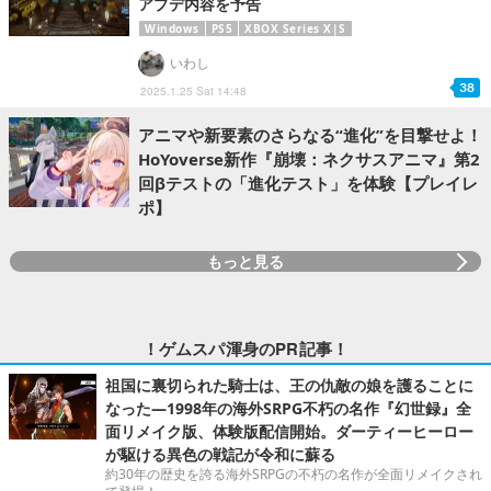
アプデ内容を予告
Windows
PS5
XBOX Series X|S
いわし
38
2025.1.25 Sat 14:48
アニマや新要素のさらなる“進化”を目撃せよ！
HoYoverse新作『崩壊：ネクサスアニマ』第2
回βテストの「進化テスト」を体験【プレイレ
ポ】
もっと見る
！ゲムスパ渾身のPR記事！
祖国に裏切られた騎士は、王の仇敵の娘を護ることに
なった―1998年の海外SRPG不朽の名作『幻世録』全
面リメイク版、体験版配信開始。ダーティーヒーロー
が駆ける異色の戦記が令和に蘇る
約30年の歴史を誇る海外SRPGの不朽の名作が全面リメイクされ