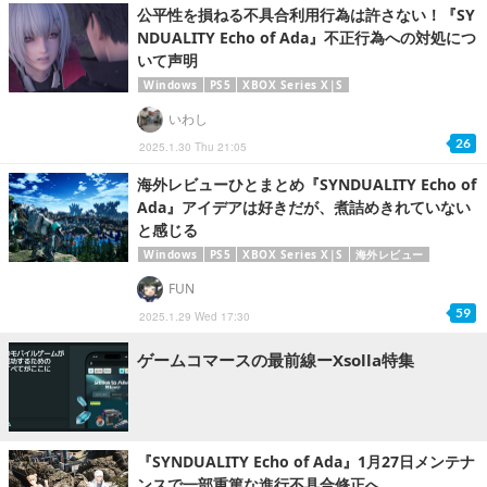
公平性を損ねる不具合利用行為は許さない！『SY
NDUALITY Echo of Ada』不正行為への対処につ
いて声明
Windows
PS5
XBOX Series X|S
いわし
26
2025.1.30 Thu 21:05
海外レビューひとまとめ『SYNDUALITY Echo of
Ada』アイデアは好きだが、煮詰めきれていない
と感じる
Windows
PS5
XBOX Series X|S
海外レビュー
FUN
59
2025.1.29 Wed 17:30
ゲームコマースの最前線ーXsolla特集
『SYNDUALITY Echo of Ada』1月27日メンテナ
ンスで一部重篤な進行不具合修正へ