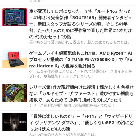
て登場！
車が変形してロボになった、でも『ルート16』だった
―41年ぶり完全新作『ROUTE16R』開発者インタビュ
ー。新旧スタッフが語るシリーズの魂。そして41年
前、たった1人のために手作業で直した世界に1本だけ
の“幻のカセット”の話
長い時を経て受け継がれる過去と、新たに生まれるものとは。
ゲームプレイも録画配信もこれ1台。AMD Ryzen™ AI
プロセッサ搭載の「G TUNE P5-A7G60BK-D」で『Fo
rza Horizon 6』の世界を駆け回る
ゲーム＆制作の拠点となるノートPCで話題のレースタイトルを
プレイ。放熱性能もチェックしました！
シリーズ第1作が現行機向けに復活！懐かしくも色褪せ
ない『カルドセプト ザ ファースト』遊びやすい機能も
搭載で、あらためて“原典”に触れるのにぴったり
シリーズ第1作が現行機向けの新機能を備えて復活！
「冒険は楽しいものだ」 ─『FF11』と『ウィザードリ
ィ ヴァリアンツ ダフネ』、"優しくないRPG"の沼にど
っぷり沈んだ4人の話
ふたつの沼の住人たちが語る奥深さとは。