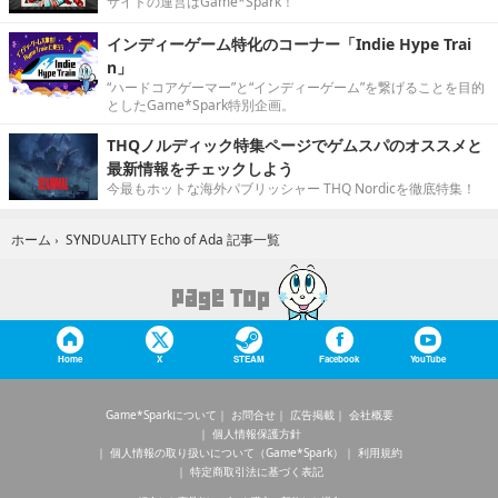
サイトの運営はGame*Spark！
インディーゲーム特化のコーナー「Indie Hype Trai
n」
“ハードコアゲーマー”と“インディーゲーム”を繋げることを目的
としたGame*Spark特別企画。
THQノルディック特集ページでゲムスパのオススメと
最新情報をチェックしよう
今最もホットな海外パブリッシャー THQ Nordicを徹底特集！
SYNDUALITY Echo of Ada 記事一覧
ホーム
›
Home
X
STEAM
Facebook
YouTube
Game*Sparkについて
お問合せ
広告掲載
会社概要
個人情報保護方針
個人情報の取り扱いについて（Game*Spark）
利用規約
特定商取引法に基づく表記