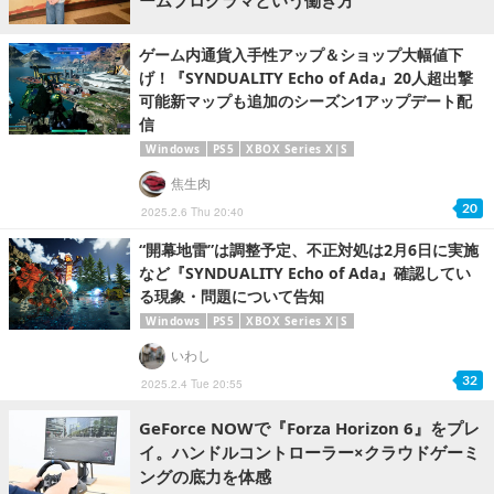
ゲーム内通貨入手性アップ＆ショップ大幅値下
げ！『SYNDUALITY Echo of Ada』20人超出撃
可能新マップも追加のシーズン1アップデート配
信
Windows
PS5
XBOX Series X|S
焦生肉
20
2025.2.6 Thu 20:40
“開幕地雷”は調整予定、不正対処は2月6日に実施
など『SYNDUALITY Echo of Ada』確認してい
る現象・問題について告知
Windows
PS5
XBOX Series X|S
いわし
32
2025.2.4 Tue 20:55
GeForce NOWで『Forza Horizon 6』をプレ
イ。ハンドルコントローラー×クラウドゲーミ
ングの底力を体感