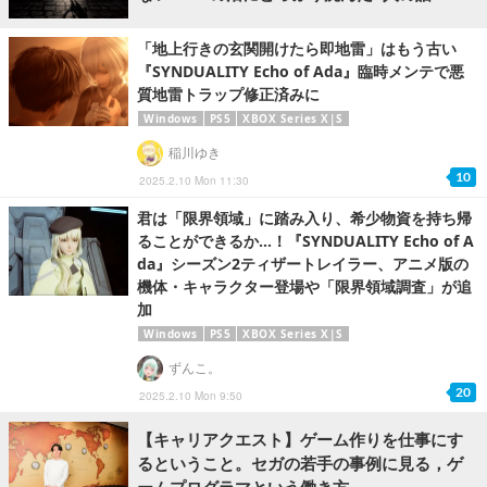
「地上行きの玄関開けたら即地雷」はもう古い
『SYNDUALITY Echo of Ada』臨時メンテで悪
質地雷トラップ修正済みに
Windows
PS5
XBOX Series X|S
稲川ゆき
10
2025.2.10 Mon 11:30
君は「限界領域」に踏み入り、希少物資を持ち帰
ることができるか…！『SYNDUALITY Echo of A
da』シーズン2ティザートレイラー、アニメ版の
機体・キャラクター登場や「限界領域調査」が追
加
Windows
PS5
XBOX Series X|S
ずんこ。
20
2025.2.10 Mon 9:50
【キャリアクエスト】ゲーム作りを仕事にす
るということ。セガの若手の事例に見る，ゲ
ームプログラマという働き方