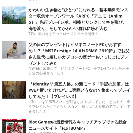
かわいい生き物と"ひとつ"になれる―基本無料モンス
ター収集オープンワールドARPG『アニモ（Aniim
o）』先行プレイレポ。相棒とリンクして空を飛び、
海を渡り、そしてかわいい群れに紛れ込む
7月に国内向け初のクローズドベータ開催！
父の日のプレゼントはビジネスノートPCがおすす
め！？「MSI Prestige-14-AI+D3MG-2619JP」でお父
さん世代に嬉しいカプコンの懐ゲーもいっしょにプレ
ゼントしてみた
父の日に奮発して「ビジネスノートPC」をプレゼントした息子
と父の心温まる一日？
『Identity V 第五人格』の新モード「手記の加筆」は
PvEと聞いたけれど……実際どうなの？集まってプレイ
してみた！【プレイレポ】
『Identity V 第五人格』が好きな人やプレイしたことある人、全
くプレイしたことがない人など、様々な4人を集めてプレイして
みました！
Riot Gamesの最新情報をキャッチアップできる総合
ニュースサイト「FISTBUMP」