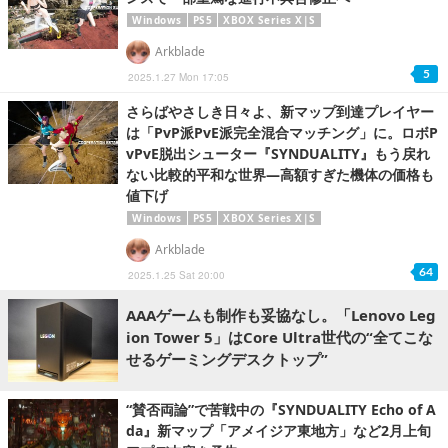
Windows
PS5
XBOX Series X|S
Arkblade
5
2025.1.27 Mon 17:05
さらばやさしき日々よ、新マップ到達プレイヤー
は「PvP派PvE派完全混合マッチング」に。ロボP
vPvE脱出シューター『SYNDUALITY』もう戻れ
ない比較的平和な世界―高額すぎた機体の価格も
値下げ
Windows
PS5
XBOX Series X|S
Arkblade
64
2025.1.25 Sat 20:00
AAAゲームも制作も妥協なし。「Lenovo Leg
ion Tower 5」はCore Ultra世代の“全てこな
せるゲーミングデスクトップ”
“賛否両論”で苦戦中の『SYNDUALITY Echo of A
da』新マップ「アメイジア東地方」など2月上旬