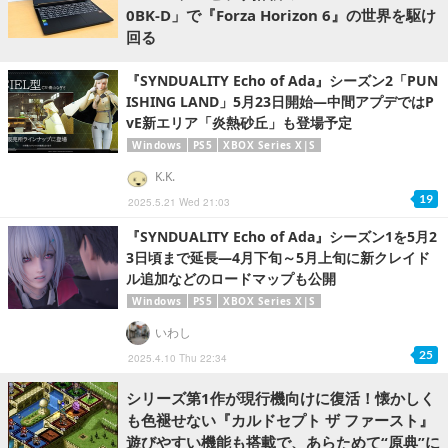
0BK-D」で『Forza Horizon 6』の世界を駆け
回る
『SYNDUALITY Echo of Ada』シーズン2「PUN
ISHING LAND」5月23日開始―中間アプデではP
vE新エリア「炎熱砂丘」も登場予定
Windows
PS5
XBOX Series X|S
K.K.
19
2025.5.21 Wed 21:03
『SYNDUALITY Echo of Ada』シーズン1を5月2
3日頃まで延長―4月下旬～5月上旬に新クレイド
ル追加などのロードマップも公開
Windows
PS5
XBOX Series X|S
いわし
25
2025.4.10 Thu 22:34
シリーズ第1作が現行機向けに復活！懐かしく
も色褪せない『カルドセプト ザ ファースト』
遊びやすい機能も搭載で、あらためて“原典”に