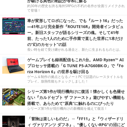
が駆ける異色の戦記が令和に蘇る
約30年の歴史を誇る海外SRPGの不朽の名作が全面リメイクされ
て登場！
車が変形してロボになった、でも『ルート16』だった
―41年ぶり完全新作『ROUTE16R』開発者インタビュ
ー。新旧スタッフが語るシリーズの魂。そして41年
前、たった1人のために手作業で直した世界に1本だけ
の“幻のカセット”の話
長い時を経て受け継がれる過去と、新たに生まれるものとは。
ゲームプレイも録画配信もこれ1台。AMD Ryzen™ AI
プロセッサ搭載の「G TUNE P5-A7G60BK-D」で『Fo
rza Horizon 6』の世界を駆け回る
ゲーム＆制作の拠点となるノートPCで話題のレースタイトルを
プレイ。放熱性能もチェックしました！
シリーズ第1作が現行機向けに復活！懐かしくも色褪せ
ない『カルドセプト ザ ファースト』遊びやすい機能も
搭載で、あらためて“原典”に触れるのにぴったり
シリーズ第1作が現行機向けの新機能を備えて復活！
「冒険は楽しいものだ」 ─『FF11』と『ウィザードリ
ィ ヴァリアンツ ダフネ』、"優しくないRPG"の沼にど