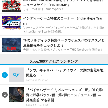
ニュースサイト「FISTBUMP」
サイトの運営はGame*Spark！
インディーゲーム特化のコーナー「Indie Hype Trai
n」
“ハードコアゲーマー”と“インディーゲーム”を繋げることを目的
としたGame*Spark特別企画。
THQノルディック特集ページでゲムスパのオススメと
最新情報をチェックしよう
今最もホットな海外パブリッシャー THQ Nordicを徹底特集！
Xbox360アクセスランキング
『ソウルキャリバーIV』アイヴィーの胸の進化を垣
間見る・・
2007.6.15 Fri 17:00
『バイオハザード リベレーションズ UE』DLC第1
弾に武器パック2種、第2弾にコスチューム2種 ―
発売直前PVも公開
2013.5.21 Tue 0:37