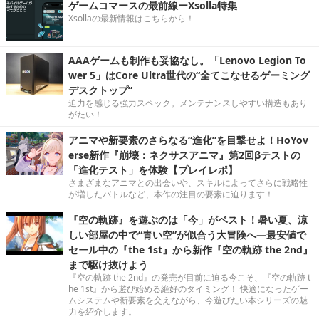
ゲームコマースの最前線ーXsolla特集
Xsollaの最新情報はこちらから！
AAAゲームも制作も妥協なし。「Lenovo Legion To
wer 5」はCore Ultra世代の“全てこなせるゲーミング
デスクトップ”
迫力を感じる強力スペック。メンテナンスしやすい構造もあり
がたい！
アニマや新要素のさらなる“進化”を目撃せよ！HoYov
erse新作『崩壊：ネクサスアニマ』第2回βテストの
「進化テスト」を体験【プレイレポ】
さまざまなアニマとの出会いや、スキルによってさらに戦略性
が増したバトルなど、本作の注目の要素に迫ります！
『空の軌跡』を遊ぶのは「今」がベスト！暑い夏、涼
しい部屋の中で“青い空”が似合う大冒険へ―最安値で
セール中の『the 1st』から新作『空の軌跡 the 2nd』
まで駆け抜けよう
『空の軌跡 the 2nd』の発売が目前に迫る今こそ、『空の軌跡 t
he 1st』から遊び始める絶好のタイミング！ 快適になったゲー
ムシステムや新要素を交えながら、今遊びたい本シリーズの魅
力を紹介します。