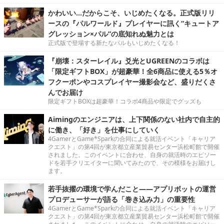
かわいい…だからこそ、いじめたくなる。正式版リリ
ースの『パルワールド』プレイヤーに訊く“キュートア
グレッション×パル”の底知れぬ魅力とは
正式版で登場する新たなパルもいじめたくなる！
『崩壊：スターレイル』爻光とUGREENのコラボは
「限定ギフトBOX」が超豪華！全6商品に使える5％オ
フクーポンやコスプレイヤー撮影会など、盛りだくさ
んでお届け
限定ギフトBOXは超豪華！コラボ4商品や限定でグッズも
Aimingのエンジニアは、上下関係のない社内で自主的
に働き、「好き」を仕事にしていく
4GamerとGame*Sparkの合同による就活イベント「キャリア
クエスト」の第4回が東京都立産業貿易センター浜松町館で開催
されました。このイベントに合わせ、自身の就活時のエピソー
ドを若手クリエイターに聞いてみたので、その模様をお届けし
ます。
若手抜擢の環境で学んだこと――アプリボットの運営
プロデューサーが語る「巻き込み力」の重要性
4GamerとGame*Sparkの合同による就活イベント「キャリア
クエスト」の第4回が東京都立産業貿易センター浜松町館で開催