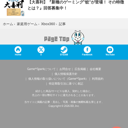
【大喜利】『新種のゲーミング“蚊”が登場！ その特徴
とは？』回答募集中！
記事
ホーム
›
家庭用ゲーム
›
Xbox360
›
Home
X
STEAM
Facebook
YouTube
Game*Sparkについて
お問合せ
広告掲載
会社概要
個人情報保護方針
個人情報の取り扱いについて（Game*Spark）
利用規約
特定商取引法に基づく表記
紹介した商品/サービスを購入、契約した場合に、
売上の一部が弊社サイトに還元されることがあります。
当サイトに掲載の記事・見出し・写真・画像の無断転載を禁じます。
Copyright © 2026 IID, Inc.