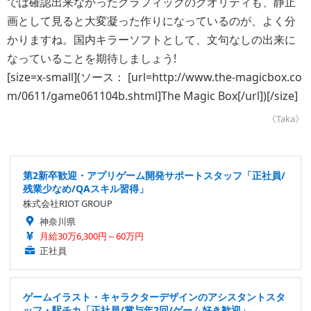
では確認出来なかったグラフィックのクオリティも、静止
画として見ると大変凝った作りになっているのが、よく分
かりますね。国内キラーソフトとして、文句なしの出来に
なっていることを期待しましょう!
[size=x-small](ソース： [url=http://www.the-magicbox.co
m/0611/game061104b.shtml]The Magic Box[/url])[/size]
《Taka》
第2新卒歓迎・アプリゲーム開発サポートスタッフ「正社員/
残業少なめ/QAスキル習得」
株式会社RIOT GROUP
神奈川県
月給30万6,300円～60万円
正社員
ゲームイラスト・キャラクターデザインのアシスタントスタ
ッフ・駅チカ「正社員/賞与年2回/ゲーム好き歓迎」