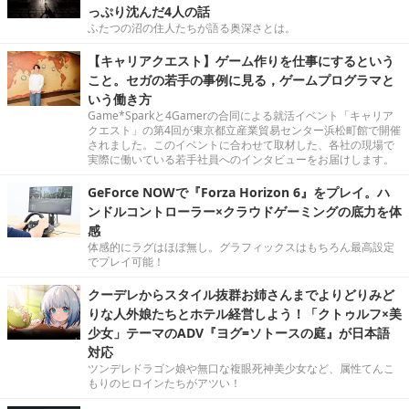
っぷり沈んだ4人の話
ふたつの沼の住人たちが語る奥深さとは。
【キャリアクエスト】ゲーム作りを仕事にするという
こと。セガの若手の事例に見る，ゲームプログラマと
いう働き方
Game*Sparkと4Gamerの合同による就活イベント「キャリア
クエスト」の第4回が東京都立産業貿易センター浜松町館で開催
されました。このイベントに合わせて取材した、各社の現場で
実際に働いている若手社員へのインタビューをお届けします。
GeForce NOWで『Forza Horizon 6』をプレイ。ハ
ンドルコントローラー×クラウドゲーミングの底力を体
感
体感的にラグはほぼ無し。グラフィックスはもちろん最高設定
でプレイ可能！
クーデレからスタイル抜群お姉さんまでよりどりみど
りな人外娘たちとホテル経営しよう！「クトゥルフ×美
少女」テーマのADV『ヨグ=ソトースの庭』が日本語
対応
ツンデレドラゴン娘や無口な複眼死神美少女など、属性てんこ
もりのヒロインたちがアツい！