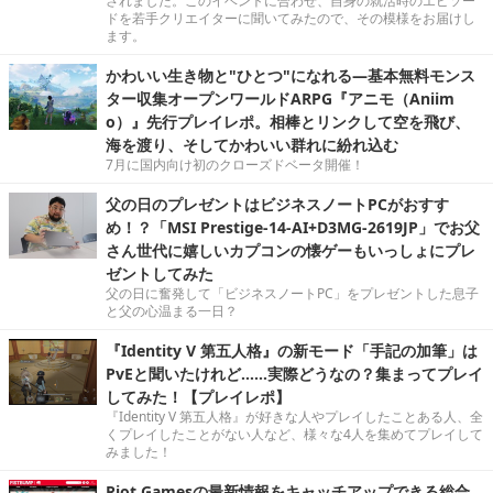
されました。このイベントに合わせ、自身の就活時のエピソー
ドを若手クリエイターに聞いてみたので、その模様をお届けし
ます。
かわいい生き物と"ひとつ"になれる―基本無料モンス
ター収集オープンワールドARPG『アニモ（Aniim
o）』先行プレイレポ。相棒とリンクして空を飛び、
海を渡り、そしてかわいい群れに紛れ込む
7月に国内向け初のクローズドベータ開催！
父の日のプレゼントはビジネスノートPCがおすす
め！？「MSI Prestige-14-AI+D3MG-2619JP」でお父
さん世代に嬉しいカプコンの懐ゲーもいっしょにプレ
ゼントしてみた
父の日に奮発して「ビジネスノートPC」をプレゼントした息子
と父の心温まる一日？
『Identity V 第五人格』の新モード「手記の加筆」は
PvEと聞いたけれど……実際どうなの？集まってプレイ
してみた！【プレイレポ】
『Identity V 第五人格』が好きな人やプレイしたことある人、全
くプレイしたことがない人など、様々な4人を集めてプレイして
みました！
Riot Gamesの最新情報をキャッチアップできる総合