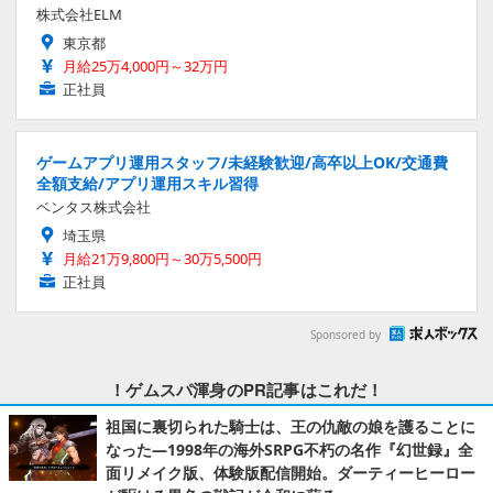
株式会社ELM
東京都
月給25万4,000円～32万円
正社員
ゲームアプリ運用スタッフ/未経験歓迎/高卒以上OK/交通費
全額支給/アプリ運用スキル習得
ベンタス株式会社
埼玉県
月給21万9,800円～30万5,500円
正社員
Sponsored by
！ゲムスパ渾身のPR記事はこれだ！
祖国に裏切られた騎士は、王の仇敵の娘を護ることに
なった―1998年の海外SRPG不朽の名作『幻世録』全
面リメイク版、体験版配信開始。ダーティーヒーロー