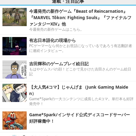
連載・注目記事
今週発売の新作ゲーム『Beast of Reincarnation』
『MARVEL Tōkon: Fighting Souls』『ファイナルフ
ァンタジーXIV』他
今週発売の新作ゲームはこちら。
有志日本語化の現場から
PCゲーマーなら何かとお世話になっているであろう有志翻訳者
に連続インタビュー。
吉田輝和のゲームプレイ絵日記
もはやゲムスパの顔！どこかで見かけた吉田さんのゲーム絵日
記
【大人気4コマ】じゃんげま（Junk Gaming Maide
n）
Game*Sparkの一大コンテンツに成長した4コマ。単行本も好評
発売中！
Game*Spark/インサイド公式ディスコードサーバー
好評稼働中！