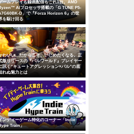
ゲームプレイも録画配信もこれ1台。AMD
Ryzen™ AIプロセッサ搭載の「G TUNE P5-
A7G60BK-D」で『Forza Horizon 6』の世
界を駆け回る
かわいい…だからこそ、いじめたくなる。正
式版リリースの『パルワールド』プレイヤー
に訊く“キュートアグレッション×パル”の底
知れぬ魅力とは
インディーゲーム特化のコーナー「Indie
Hype Train」