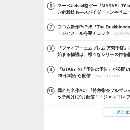
マーベル4vs4格ゲー『MARVEL 
ン必殺技も―スパイダーマンやペニ
フロム新作PvPvE『The Duskb
ージとメールを要チェック
2026.8.7 Fr
『ファイアーエムブレム 万紫千紅』
始まる物語は、様々なシリーズ作を
『GTA6』の「予告の予告」が公開14
28日4時から配信
2026.8.7 Fri 11:30
隠れた名作ACT『特救指令ソルブレイ
ッチ向けに9月配信！「ジャレコレ 
アクセ