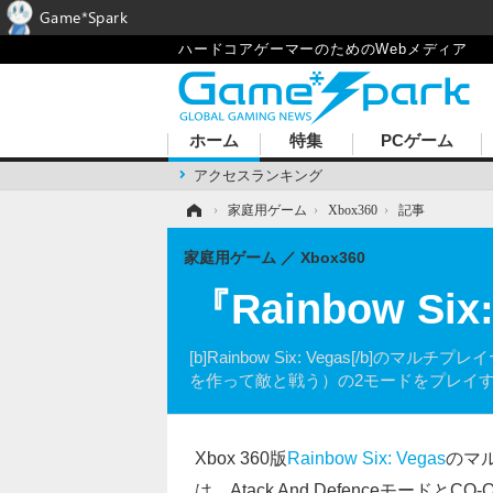
Game*Spark
ハードコアゲーマーのためのWebメディア
ホーム
特集
PCゲーム
アクセスランキング
ホーム
›
家庭用ゲーム
›
Xbox360
›
記事
家庭用ゲーム
Xbox360
『Rainbow 
[b]Rainbow Six: Vegas[/b]
を作って敵と戦う）の2モードをプレイ
Xbox 360版
Rainbow Six: Vegas
のマ
は、Atack And Defenceモー