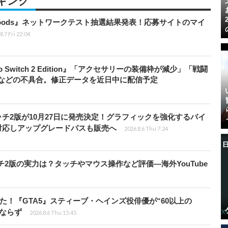
キング
kbloods』ネットワークテスト抽選結果発表！応募サイトのマイ
8.7 Fri 22:04
do Switch 2 Edition』「アクセサリーの装備枠が減少」「戦闘
」などの不具合。修正データを近日中に配信予定
チ2版が10月27日に発売決定！グラフィックを強化するバイ
対応しアップグレードパスも販売へ
2026.8.6 Thu 7:24
チ2版の実力は？タッチやマウス操作など評価―海外YouTube
た！『GTA5』スティーブ・ヘインズ役俳優が“60以上の
ならず
2026.8.6 Thu 15:45