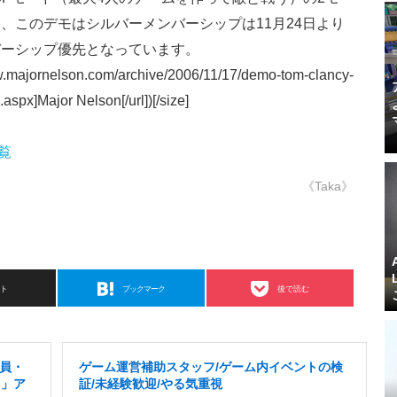
、このデモはシルバーメンバーシップは11月24日より
バーシップ優先となっています。
.majornelson.com/archive/2006/11/17/demo-tom-clancy-
spx]Major Nelson[/url])[/size]
一覧
《Taka》
スト
ブックマーク
後で読む
社員・
ゲーム運営補助スタッフ/ゲーム内イベントの検
り」ア
証/未経験歓迎/やる気重視