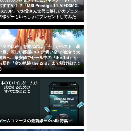
父の日のプレゼントはビジネスノートPCが
おすすめ！？「MSI Prestige-14-AI+D3MG-
2619JP」でお父さん世代に嬉しいカプコン
の懐ゲーもいっしょにプレゼントしてみた
『空の軌跡』を遊ぶのは「今」がベスト！暑
い夏、涼しい部屋の中で“青い空”が似合う大
冒険へ―最安値でセール中の『the 1st』か
ら新作『空の軌跡 the 2nd』まで駆け抜けよ
う
ゲームコマースの最前線ーXsolla特集