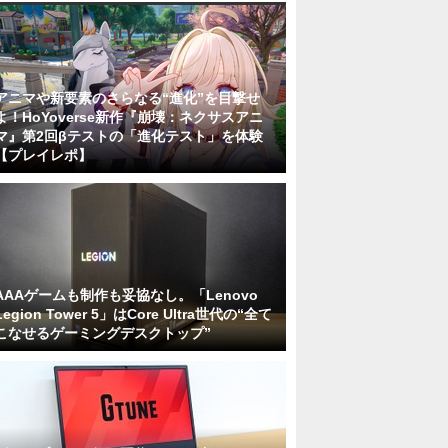
アニマや新要素のさらなる“進化”を目撃せ
よ！HoYoverse新作『崩壊：ネクサスアニ
マ』第2回βテストの「進化テスト」を体験
【プレイレポ】
AAAゲームも制作も妥協なし。「Lenovo
Legion Tower 5」はCore Ultra世代の“全て
こなせるゲーミングデスクトップ”