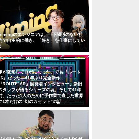
Aimingのエンジニアは、上下関係のない社
内で自主的に働き、「好き」を仕事にしてい
く
車が変形してロボになった、でも『ルート
16』だった―41年ぶり完全新作
『ROUTE16R』開発者インタビュー。新旧
スタッフが語るシリーズの魂。そして41年
前、たった1人のために手作業で直した世界
に1本だけの“幻のカセット”の話