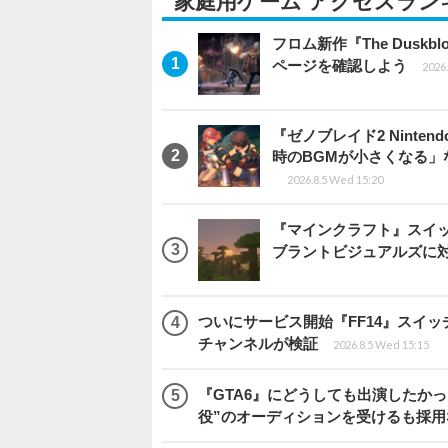
家庭用ゲーム アクセスラン
フロム新作『The Dus
ページを確認しよう
2026.
『ゼノブレイド2 Ninten
時のBGMが小さくなる
2026.8.5 Wed 15:20
『マインクラフト』スイッ
ブラントビジュアルズに
ついにサービス開始『FF14』スイッ
チャンネルが検証
2026.8.5 Wed 15:15
『GTA6』にどうしても出演したかっ
役”のオーディションを受けるも採用