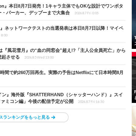
Tōkon』本日8月7日発売！1キャラ主体でもOKな設計でワンボタ
ー・パーカー、デップーまで大集合
2026.8.7 Fri 0:05
loods』ネットワークテストの当選発表は本日8月7日以降！マイペ
i 8:00
は『風花雪月』の“血の同窓会”超え!?「主人公全員死亡」から
想起させる
2026.8.5 Wed 13:00
時間で約260万回再生。実際の予告はNetflixにて日本時間8月
ン』海外版『SHATTERHAND（シャッターハンド）』スイ
ファミコン編」今後の配信予定が公開
2026.8.7 Fri 16:30
スランキングをもっと見る