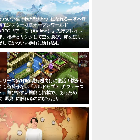
かわいい生き物と"ひとつ"になれる―基本無
料モンスター収集オープンワールド
ARPG『アニモ（Aniimo）』先行プレイレ
ポ。相棒とリンクして空を飛び、海を渡り、
そしてかわいい群れに紛れ込む
シリーズ第1作が現行機向けに復活！懐かし
くも色褪せない『カルドセプト ザ ファース
ト』遊びやすい機能も搭載で、あらため
て“原典”に触れるのにぴったり