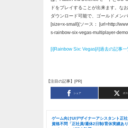
ドをプレイすることが出来ます。なお
ダウンロード可能で、ゴールドメン
[size=x-small](ソース： [url=http://www
s-rainbow-six-vegas-multiplayer-demo.a
[i]Rainbow Six: Vegas[/i]過去の記事
【注目の記事】[PR]
シェア
ポ
ゲーム向けUIデザイナーアシスタント正
資格不問「正社員/週休2日制/育休実績あ