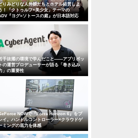
どりみどりな人外娘たちとホテル経営しよ
う！「クトゥルフ×美少女」テーマの
ADV『ヨグ=ソトースの庭』が日本語対応
若手抜擢の環境で学んだこと――アプリボッ
トの運営プロデューサーが語る「巻き込み
力」の重要性
GeForce NOWで『Forza Horizon 6』をプ
レイ。ハンドルコントローラー×クラウドゲ
ーミングの底力を体感