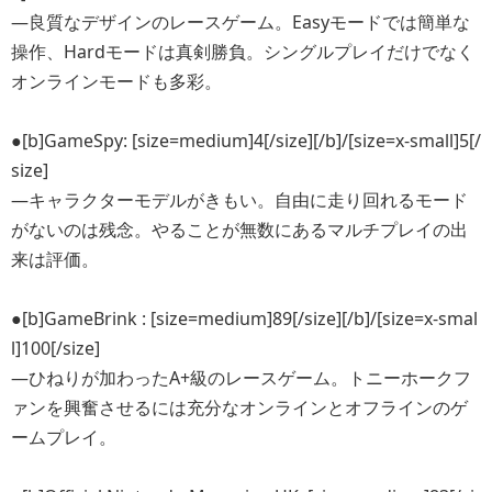
―良質なデザインのレースゲーム。Easyモードでは簡単な
操作、Hardモードは真剣勝負。シングルプレイだけでなく
オンラインモードも多彩。
●[b]GameSpy: [size=medium]4[/size][/b]/[size=x-small]5[/
size]
―キャラクターモデルがきもい。自由に走り回れるモード
がないのは残念。やることが無数にあるマルチプレイの出
来は評価。
●[b]GameBrink : [size=medium]89[/size][/b]/[size=x-smal
l]100[/size]
―ひねりが加わったA+級のレースゲーム。トニーホークフ
ァンを興奮させるには充分なオンラインとオフラインのゲ
ームプレイ。