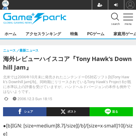
search
menu
ホーム
アクセスランキング
特集
PCゲーム
家庭用ゲー
ニュース
最新ニュース
海外レビューハイスコア『Tony Hawk's Down
hill Jam』
北米では2006年10月末に発売されたニンテンドーDS対応ソフト[b]Tony Haw
k's Downhill Jam[/b]。同時期にリリースされているTony Hawk's Project 8が既
に水準以上の評価を受けていますが、ハンドヘルドバージョンの本作も例外で
はないようです。
2006.12.3 Sun 18:15
シェア
ポスト
送る
●[b]IGN: [size=medium]8.7[/size][/b]/[size=x-small]10[/siz
e]