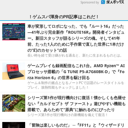
Sponsored by
！ゲムスパ渾身のPR記事はこれだ！
車が変形してロボになった、でも『ルート16』だった
―41年ぶり完全新作『ROUTE16R』開発者インタビュ
ー。新旧スタッフが語るシリーズの魂。そして41年
前、たった1人のために手作業で直した世界に1本だけ
の“幻のカセット”の話
長い時を経て受け継がれる過去と、新たに生まれるものとは。
ゲームプレイも録画配信もこれ1台。AMD Ryzen™ AI
プロセッサ搭載の「G TUNE P5-A7G60BK-D」で『Fo
rza Horizon 6』の世界を駆け回る
ゲーム＆制作の拠点となるノートPCで話題のレースタイトルを
プレイ。放熱性能もチェックしました！
シリーズ第1作が現行機向けに復活！懐かしくも色褪せ
ない『カルドセプト ザ ファースト』遊びやすい機能も
搭載で、あらためて“原典”に触れるのにぴったり
シリーズ第1作が現行機向けの新機能を備えて復活！
「冒険は楽しいものだ」 ─『FF11』と『ウィザードリ