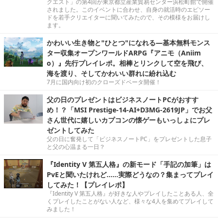
クエスト」の第4回が東京都立産業貿易センター浜松町館で開催
されました。このイベントに合わせ、自身の就活時のエピソー
ドを若手クリエイターに聞いてみたので、その模様をお届けし
ます。
かわいい生き物と"ひとつ"になれる―基本無料モンス
ター収集オープンワールドARPG『アニモ（Aniim
o）』先行プレイレポ。相棒とリンクして空を飛び、
海を渡り、そしてかわいい群れに紛れ込む
7月に国内向け初のクローズドベータ開催！
父の日のプレゼントはビジネスノートPCがおすす
め！？「MSI Prestige-14-AI+D3MG-2619JP」でお父
さん世代に嬉しいカプコンの懐ゲーもいっしょにプレ
ゼントしてみた
父の日に奮発して「ビジネスノートPC」をプレゼントした息子
と父の心温まる一日？
『Identity V 第五人格』の新モード「手記の加筆」は
PvEと聞いたけれど……実際どうなの？集まってプレイ
してみた！【プレイレポ】
『Identity V 第五人格』が好きな人やプレイしたことある人、全
くプレイしたことがない人など、様々な4人を集めてプレイして
みました！