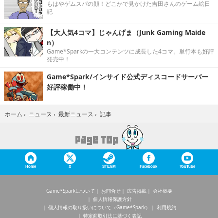
もはやゲムスパの顔！どこかで見かけた吉田さんのゲーム絵日
記
【大人気4コマ】じゃんげま（Junk Gaming Maide
n）
Game*Sparkの一大コンテンツに成長した4コマ。単行本も好評
発売中！
Game*Spark/インサイド公式ディスコードサーバー
好評稼働中！
記事
ホーム
›
ニュース
›
最新ニュース
›
Home
X
STEAM
Facebook
YouTube
Game*Sparkについて
お問合せ
広告掲載
会社概要
個人情報保護方針
個人情報の取り扱いについて（Game*Spark）
利用規約
特定商取引法に基づく表記