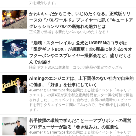
力を紹介します。
かわいい…だからこそ、いじめたくなる。正式版リリ
ースの『パルワールド』プレイヤーに訊く“キュートア
グレッション×パル”の底知れぬ魅力とは
正式版で登場する新たなパルもいじめたくなる！
『崩壊：スターレイル』爻光とUGREENのコラボは
「限定ギフトBOX」が超豪華！全6商品に使える5％オ
フクーポンやコスプレイヤー撮影会など、盛りだくさ
んでお届け
限定ギフトBOXは超豪華！コラボ4商品や限定でグッズも
Aimingのエンジニアは、上下関係のない社内で自主的
に働き、「好き」を仕事にしていく
4GamerとGame*Sparkの合同による就活イベント「キャリア
クエスト」の第4回が東京都立産業貿易センター浜松町館で開催
されました。このイベントに合わせ、自身の就活時のエピソー
ドを若手クリエイターに聞いてみたので、その模様をお届けし
ます。
若手抜擢の環境で学んだこと――アプリボットの運営
プロデューサーが語る「巻き込み力」の重要性
4GamerとGame*Sparkの合同による就活イベント「キャリア