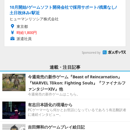
10月開始/ゲームソフト開発会社で採用サポート/残業なし/
土日祝休み/駅近
ヒューマンリソシア株式会社
東京都
時給1,800円
派遣社員
Sponsored by
連載・注目記事
今週発売の新作ゲーム『Beast of Reincarnation』
『MARVEL Tōkon: Fighting Souls』『ファイナルフ
ァンタジーXIV』他
今週発売の新作ゲームはこちら。
有志日本語化の現場から
PCゲーマーなら何かとお世話になっているであろう有志翻訳者
に連続インタビュー。
吉田輝和のゲームプレイ絵日記