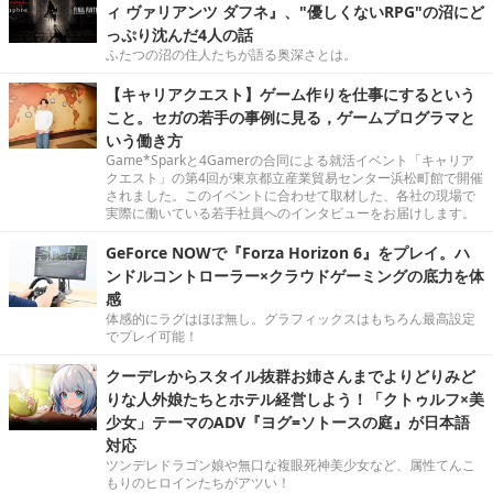
ィ ヴァリアンツ ダフネ』、"優しくないRPG"の沼にど
っぷり沈んだ4人の話
ふたつの沼の住人たちが語る奥深さとは。
【キャリアクエスト】ゲーム作りを仕事にするという
こと。セガの若手の事例に見る，ゲームプログラマと
いう働き方
Game*Sparkと4Gamerの合同による就活イベント「キャリア
クエスト」の第4回が東京都立産業貿易センター浜松町館で開催
されました。このイベントに合わせて取材した、各社の現場で
実際に働いている若手社員へのインタビューをお届けします。
GeForce NOWで『Forza Horizon 6』をプレイ。ハ
ンドルコントローラー×クラウドゲーミングの底力を体
感
体感的にラグはほぼ無し。グラフィックスはもちろん最高設定
でプレイ可能！
クーデレからスタイル抜群お姉さんまでよりどりみど
りな人外娘たちとホテル経営しよう！「クトゥルフ×美
少女」テーマのADV『ヨグ=ソトースの庭』が日本語
対応
ツンデレドラゴン娘や無口な複眼死神美少女など、属性てんこ
もりのヒロインたちがアツい！