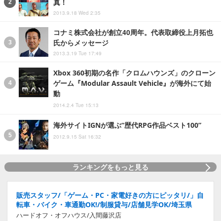
真！
2013.9.18 Wed 2:35
コナミ株式会社が創立40周年。代表取締役上月拓也
氏からメッセージ
2013.3.19 Tue 17:49
Xbox 360初期の名作「クロムハウンズ」のクローン
ゲーム『Modular Assault Vehicle』が海外にて始
動
2014.2.4 Tue 15:13
海外サイトIGNが選ぶ“歴代RPG作品ベスト100”
2012.9.15 Sat 16:32
ランキングをもっと見る
販売スタッフ/「ゲーム・PC・家電好きの方にピッタリ/」自
転車・バイク・車通勤OK!/制服貸与/店舗見学OK/埼玉県
ハードオフ・オフハウス/入間藤沢店