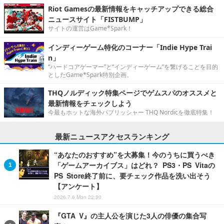
Riot Gamesの最新情報をキャッチアップできる総合
ニュースサイト「FISTBUMP」
サイトの運営はGame*Spark！
インディーゲーム特化のコーナー「Indie Hype Trai
n」
“ハードコアゲーマー”と“インディーゲーム”を繋げることを目的
としたGame*Spark特別企画。
THQノルディック特集ページでゲムスパのオススメと
最新情報をチェックしよう
今最もホットな海外パブリッシャー THQ Nordicを徹底特集！
最新ニュースアクセスランキング
“あなたのおすすめ”を大募集！今のうちに買うべき
「ゲームアーカイブス」はどれ？ PS3・PS Vitaの
PS Store終了前に、要チェック作品を洗い出そう
【アンケート】
2026.7.6 Mon 22:30
『GTA V』の主人公を演じた3人の俳優の集合写