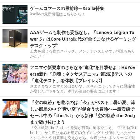
ゲームコマースの最前線ーXsolla特集
Xsollaの最新情報はこちらから！
AAAゲームも制作も妥協なし。「Lenovo Legion To
wer 5」はCore Ultra世代の“全てこなせるゲーミング
デスクトップ”
迫力を感じる強力スペック。メンテナンスしやすい構造もあり
がたい！
アニマや新要素のさらなる“進化”を目撃せよ！HoYov
erse新作『崩壊：ネクサスアニマ』第2回βテストの
「進化テスト」を体験【プレイレポ】
さまざまなアニマとの出会いや、スキルによってさらに戦略性
が増したバトルなど、本作の注目の要素に迫ります！
『空の軌跡』を遊ぶのは「今」がベスト！暑い夏、涼
しい部屋の中で“青い空”が似合う大冒険へ―最安値で
セール中の『the 1st』から新作『空の軌跡 the 2nd』
まで駆け抜けよう
『空の軌跡 the 2nd』の発売が目前に迫る今こそ、『空の軌跡 t
he 1st』から遊び始める絶好のタイミング！ 快適になったゲー
ムシステムや新要素を交えながら、今遊びたい本シリーズの魅