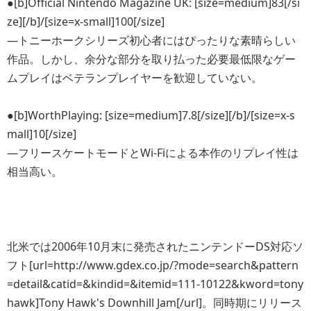
●[b]Official Nintendo Magazine UK: [size=medium]83[/si
ze][/b]/[size=x-small]100[/size]
―トニーホークシリーズ初心者にはぴったりな素晴らしい
作品。しかし、余分な部分を取り払った必要最低限なゲー
ムプレイはベテランプレイヤーを歓迎していない。
●[b]WorthPlaying: [size=medium]7.8[/size][/b]/[size=x-s
mall]10[/size]
―フリースケートモードとWi-Fiによる本作のリプレイ性は
相当高い。
北米では2006年10月末に発売されたニンテンドーDS対応ソ
フト[url=http://www.gdex.co.jp/?mode=search&pattern
=detail&catid=&kindid=&itemid=111-10122&kword=tony
hawk]Tony Hawk's Downhill Jam[/url]。同時期にリリース