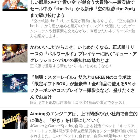
しい部屋の中で“青い空”が似合う大冒険へ―最安値で
セール中の『the 1st』から新作『空の軌跡 the 2nd』
まで駆け抜けよう
『空の軌跡 the 2nd』の発売が目前に迫る今こそ、『空の軌跡 t
he 1st』から遊び始める絶好のタイミング！ 快適になったゲー
ムシステムや新要素を交えながら、今遊びたい本シリーズの魅
力を紹介します。
かわいい…だからこそ、いじめたくなる。正式版リリ
ースの『パルワールド』プレイヤーに訊く“キュートア
グレッション×パル”の底知れぬ魅力とは
正式版で登場する新たなパルもいじめたくなる！
『崩壊：スターレイル』爻光とUGREENのコラボは
「限定ギフトBOX」が超豪華！全6商品に使える5％オ
フクーポンやコスプレイヤー撮影会など、盛りだくさ
んでお届け
限定ギフトBOXは超豪華！コラボ4商品や限定でグッズも
Aimingのエンジニアは、上下関係のない社内で自主的
に働き、「好き」を仕事にしていく
4GamerとGame*Sparkの合同による就活イベント「キャリア
クエスト」の第4回が東京都立産業貿易センター浜松町館で開催
されました。このイベントに合わせ、自身の就活時のエピソー