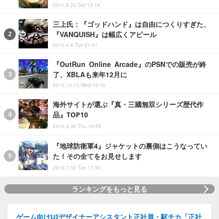
2011.8.20 Sat 13:14
三上氏：『ゴッドハンド』は自由につくりすぎた、
『VANQUISH』は幅広くアピール
2010.4.6 Tue 21:01
『OutRun Online Arcade』のPSNでの販売が終
了、XBLAも来年12月に
2010.10.13 Wed 13:10
海外サイトが選ぶ『真・三國無双シリーズ歴代作
品』TOP10
2010.9.30 Thu 16:55
『地球防衛軍4』ジャケットの裏側はこうなってい
た！その全てをお見せします
2013.7.30 Tue 17:30
ランキングをもっと見る
ゲーム向けUIデザイナーアシスタント正社員・駅チカ「正社