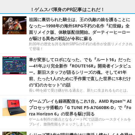
！ゲムスパ渾身のPR記事はこれだ！
祖国に裏切られた騎士は、王の仇敵の娘を護ることに
なった―1998年の海外SRPG不朽の名作『幻世録』全
面リメイク版、体験版配信開始。ダーティーヒーロー
が駆ける異色の戦記が令和に蘇る
約30年の歴史を誇る海外SRPGの不朽の名作が全面リメイクされ
て登場！
車が変形してロボになった、でも『ルート16』だった
―41年ぶり完全新作『ROUTE16R』開発者インタビュ
ー。新旧スタッフが語るシリーズの魂。そして41年
前、たった1人のために手作業で直した世界に1本だけ
の“幻のカセット”の話
長い時を経て受け継がれる過去と、新たに生まれるものとは。
ゲームプレイも録画配信もこれ1台。AMD Ryzen™ AI
プロセッサ搭載の「G TUNE P5-A7G60BK-D」で『Fo
rza Horizon 6』の世界を駆け回る
ゲーム＆制作の拠点となるノートPCで話題のレースタイトルを
プレイ。放熱性能もチェックしました！
シリーズ第1作が現行機向けに復活！懐かしくも色褪せ