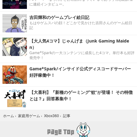
に連続インタビュー。
吉田輝和のゲームプレイ絵日記
もはやゲムスパの顔！どこかで見かけた吉田さんのゲーム絵日
記
【大人気4コマ】じゃんげま（Junk Gaming Maide
n）
Game*Sparkの一大コンテンツに成長した4コマ。単行本も好評
発売中！
Game*Spark/インサイド公式ディスコードサーバー
好評稼働中！
【大喜利】『新種のゲーミング“蚊”が登場！ その特徴
とは？』回答募集中！
記事
ホーム
›
家庭用ゲーム
›
Xbox360
›