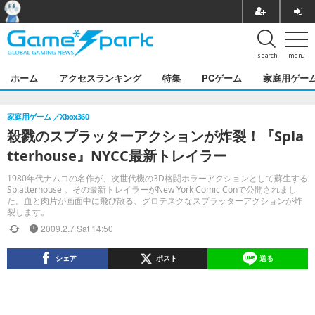
search
menu
ホーム
アクセスランキング
特集
PCゲーム
家庭用ゲー
家庭用ゲーム
Xbox360
殺戮のスプラッターアクションが炸裂！『Spla
tterhouse』NYCC最新トレイラー
1980年代ナムコの名作が、次世代機の3D格闘ホラーアクションとして蘇生する
Splatterhouse 。その最新トレイラーがNew York Comic Conで公開されまし
た。血と肉片が画面中に飛び散る、グロテスクなスプラッターアクションが炸
裂します。
2009.2.7 Sat 14:50
シェア
ポスト
送る