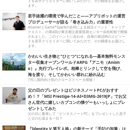
ドを若手クリエイターに聞いてみたので、その模様をお届けし
ます。
若手抜擢の環境で学んだこと――アプリボットの運営
プロデューサーが語る「巻き込み力」の重要性
4GamerとGame*Sparkの合同による就活イベント「キャリア
クエスト」の第4回が東京都立産業貿易センター浜松町館で開催
されました。このイベントに合わせ、自身の就活時のエピソー
ドを若手クリエイターに聞いてみたので、その模様をお届けし
ます。
かわいい生き物と"ひとつ"になれる―基本無料モンス
ター収集オープンワールドARPG『アニモ（Aniim
o）』先行プレイレポ。相棒とリンクして空を飛び、
海を渡り、そしてかわいい群れに紛れ込む
7月に国内向け初のクローズドベータ開催！
父の日のプレゼントはビジネスノートPCがおすす
め！？「MSI Prestige-14-AI+D3MG-2619JP」でお父
さん世代に嬉しいカプコンの懐ゲーもいっしょにプレ
ゼントしてみた
父の日に奮発して「ビジネスノートPC」をプレゼントした息子
と父の心温まる一日？
『Identity V 第五人格』の新モード「手記の加筆」は