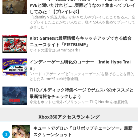
PvEと聞いたけれど……実際どうなの？集まってプレイ
してみた！【プレイレポ】
『Identity V 第五人格』が好きな人やプレイしたことある人、全
くプレイしたことがない人など、様々な4人を集めてプレイして
みました！
Riot Gamesの最新情報をキャッチアップできる総合
ニュースサイト「FISTBUMP」
サイトの運営はGame*Spark！
インディーゲーム特化のコーナー「Indie Hype Trai
n」
“ハードコアゲーマー”と“インディーゲーム”を繋げることを目的
としたGame*Spark特別企画。
THQノルディック特集ページでゲムスパのオススメと
最新情報をチェックしよう
今最もホットな海外パブリッシャー THQ Nordicを徹底特集！
Xbox360アクセスランキング
キュートでグロい『ロリポップチェーンソー』最新
スクリーンショット