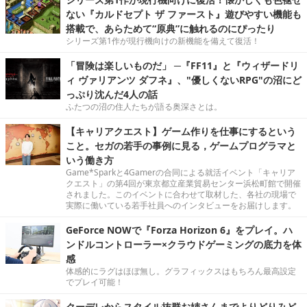
ない『カルドセプト ザ ファースト』遊びやすい機能も
搭載で、あらためて“原典”に触れるのにぴったり
シリーズ第1作が現行機向けの新機能を備えて復活！
「冒険は楽しいものだ」 ─『FF11』と『ウィザードリ
ィ ヴァリアンツ ダフネ』、"優しくないRPG"の沼にど
っぷり沈んだ4人の話
ふたつの沼の住人たちが語る奥深さとは。
【キャリアクエスト】ゲーム作りを仕事にするという
こと。セガの若手の事例に見る，ゲームプログラマと
いう働き方
Game*Sparkと4Gamerの合同による就活イベント「キャリア
クエスト」の第4回が東京都立産業貿易センター浜松町館で開催
されました。このイベントに合わせて取材した、各社の現場で
実際に働いている若手社員へのインタビューをお届けします。
GeForce NOWで『Forza Horizon 6』をプレイ。ハ
ンドルコントローラー×クラウドゲーミングの底力を体
感
体感的にラグはほぼ無し。グラフィックスはもちろん最高設定
でプレイ可能！
クーデレからスタイル抜群お姉さんまでよりどりみど