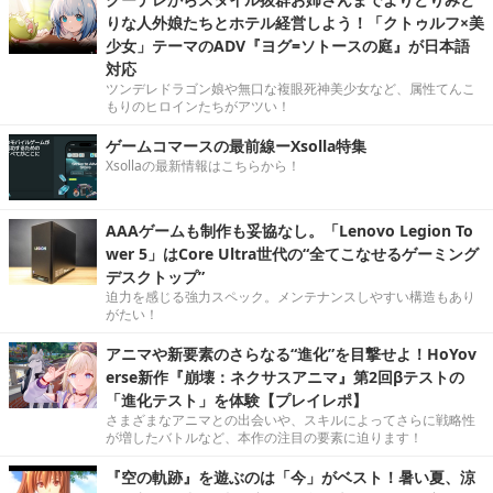
りな人外娘たちとホテル経営しよう！「クトゥルフ×美
少女」テーマのADV『ヨグ=ソトースの庭』が日本語
対応
ツンデレドラゴン娘や無口な複眼死神美少女など、属性てんこ
もりのヒロインたちがアツい！
ゲームコマースの最前線ーXsolla特集
Xsollaの最新情報はこちらから！
AAAゲームも制作も妥協なし。「Lenovo Legion To
wer 5」はCore Ultra世代の“全てこなせるゲーミング
デスクトップ”
迫力を感じる強力スペック。メンテナンスしやすい構造もあり
がたい！
アニマや新要素のさらなる“進化”を目撃せよ！HoYov
erse新作『崩壊：ネクサスアニマ』第2回βテストの
「進化テスト」を体験【プレイレポ】
さまざまなアニマとの出会いや、スキルによってさらに戦略性
が増したバトルなど、本作の注目の要素に迫ります！
『空の軌跡』を遊ぶのは「今」がベスト！暑い夏、涼