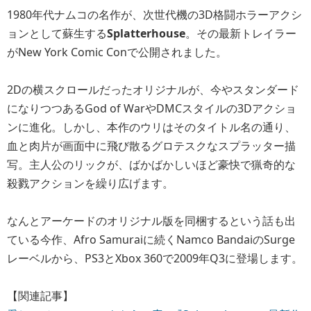
1980年代ナムコの名作が、次世代機の3D格闘ホラーアクシ
ョンとして蘇生する
Splatterhouse
。その最新トレイラー
がNew York Comic Conで公開されました。
2Dの横スクロールだったオリジナルが、今やスタンダード
になりつつあるGod of WarやDMCスタイルの3Dアクショ
ンに進化。しかし、本作のウリはそのタイトル名の通り、
血と肉片が画面中に飛び散るグロテスクなスプラッター描
写。主人公のリックが、ばかばかしいほど豪快で猟奇的な
殺戮アクションを繰り広げます。
なんとアーケードのオリジナル版を同梱するという話も出
ている今作、Afro Samuraiに続くNamco BandaiのSurge
レーベルから、PS3とXbox 360で2009年Q3に登場します。
【関連記事】