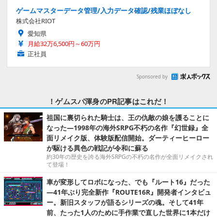
ゲームマスターデータ管理/入力データ確認/残業ほぼなし
株式会社RIOT
愛知県
月給32万6,500円～60万円
正社員
Sponsored by
！ゲムスパ渾身のPR記事はこれだ！
祖国に裏切られた騎士は、王の仇敵の娘を護ることに
なった―1998年の海外SRPG不朽の名作『幻世録』全
面リメイク版、体験版配信開始。ダーティーヒーロー
が駆ける異色の戦記が令和に蘇る
約30年の歴史を誇る海外SRPGの不朽の名作が全面リメイクされ
て登場！
車が変形してロボになった、でも『ルート16』だった
―41年ぶり完全新作『ROUTE16R』開発者インタビュ
ー。新旧スタッフが語るシリーズの魂。そして41年
前、たった1人のために手作業で直した世界に1本だけ