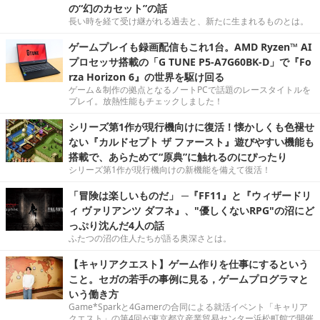
の“幻のカセット”の話
長い時を経て受け継がれる過去と、新たに生まれるものとは。
ゲームプレイも録画配信もこれ1台。AMD Ryzen™ AI
プロセッサ搭載の「G TUNE P5-A7G60BK-D」で『Fo
rza Horizon 6』の世界を駆け回る
ゲーム＆制作の拠点となるノートPCで話題のレースタイトルを
プレイ。放熱性能もチェックしました！
シリーズ第1作が現行機向けに復活！懐かしくも色褪せ
ない『カルドセプト ザ ファースト』遊びやすい機能も
搭載で、あらためて“原典”に触れるのにぴったり
シリーズ第1作が現行機向けの新機能を備えて復活！
「冒険は楽しいものだ」 ─『FF11』と『ウィザードリ
ィ ヴァリアンツ ダフネ』、"優しくないRPG"の沼にど
っぷり沈んだ4人の話
ふたつの沼の住人たちが語る奥深さとは。
【キャリアクエスト】ゲーム作りを仕事にするという
こと。セガの若手の事例に見る，ゲームプログラマと
いう働き方
Game*Sparkと4Gamerの合同による就活イベント「キャリア
クエスト」の第4回が東京都立産業貿易センター浜松町館で開催