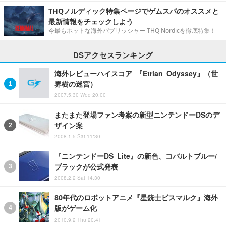
THQノルディック特集ページでゲムスパのオススメと
最新情報をチェックしよう
今最もホットな海外パブリッシャー THQ Nordicを徹底特集！
DSアクセスランキング
海外レビューハイスコア 『Etrian Odyssey』（世
界樹の迷宮）
2007.5.30 Wed 20:00
またまた登場ファン考案の新型ニンテンドーDSのデ
ザイン案
2008.1.5 Sat 11:30
『ニンテンドーDS Lite』の新色、コバルトブルー/
ブラックが公式発表
2008.2.2 Sat 14:30
80年代のロボットアニメ『星銃士ビスマルク』海外
版がゲーム化
2010.9.2 Thu 20:41