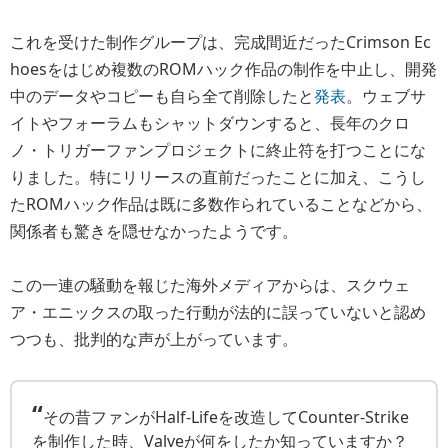
これを受けた制作グループは、完成間近だったCrimson Ec
hoesをはじめ複数のROMハック作品の制作を中止し、開発
中のデータやコピーも自ら全て削除したと
発表
。ウェブサ
イトやフォーラムもシャットダウンすると、長年のクロ
ノ・トリガーファンプロジェクトに終止符を打つことにな
りました。特にリリースの直前だったことに加え、こうし
たROMハック作品は既に多数作られていることなどから、
関係者も驚きを隠せなかったようです。
この一連の騒動を報じた海外メディアからは、スクウェ
ア・エニックスの取った行動が法的に誤っていないと認め
つつも、批判的な声が上がっています。
“
その昔ファンがHalf-Lifeを改造してCounter-Strike
を制作した時、Valveが何をしたか知っていますか？