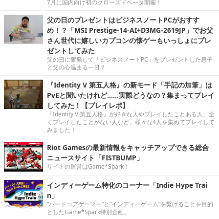
7月に国内向け初のクローズドベータ開催！
父の日のプレゼントはビジネスノートPCがおすす
め！？「MSI Prestige-14-AI+D3MG-2619JP」でお父
さん世代に嬉しいカプコンの懐ゲーもいっしょにプレ
ゼントしてみた
父の日に奮発して「ビジネスノートPC」をプレゼントした息子
と父の心温まる一日？
『Identity V 第五人格』の新モード「手記の加筆」は
PvEと聞いたけれど……実際どうなの？集まってプレイ
してみた！【プレイレポ】
『Identity V 第五人格』が好きな人やプレイしたことある人、全
くプレイしたことがない人など、様々な4人を集めてプレイして
みました！
Riot Gamesの最新情報をキャッチアップできる総合
ニュースサイト「FISTBUMP」
サイトの運営はGame*Spark！
インディーゲーム特化のコーナー「Indie Hype Trai
n」
“ハードコアゲーマー”と“インディーゲーム”を繋げることを目的
としたGame*Spark特別企画。