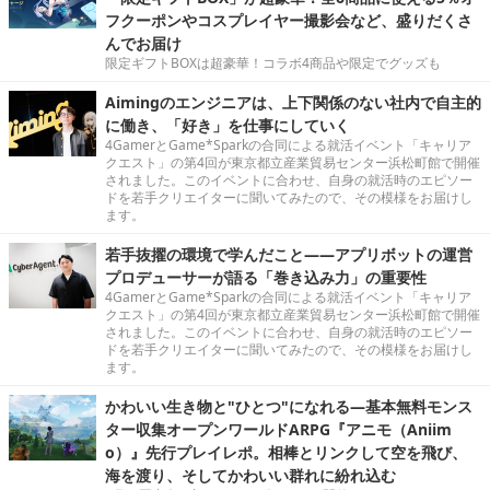
フクーポンやコスプレイヤー撮影会など、盛りだくさ
んでお届け
限定ギフトBOXは超豪華！コラボ4商品や限定でグッズも
Aimingのエンジニアは、上下関係のない社内で自主的
に働き、「好き」を仕事にしていく
4GamerとGame*Sparkの合同による就活イベント「キャリア
クエスト」の第4回が東京都立産業貿易センター浜松町館で開催
されました。このイベントに合わせ、自身の就活時のエピソー
ドを若手クリエイターに聞いてみたので、その模様をお届けし
ます。
若手抜擢の環境で学んだこと――アプリボットの運営
プロデューサーが語る「巻き込み力」の重要性
4GamerとGame*Sparkの合同による就活イベント「キャリア
クエスト」の第4回が東京都立産業貿易センター浜松町館で開催
されました。このイベントに合わせ、自身の就活時のエピソー
ドを若手クリエイターに聞いてみたので、その模様をお届けし
ます。
かわいい生き物と"ひとつ"になれる―基本無料モンス
ター収集オープンワールドARPG『アニモ（Aniim
o）』先行プレイレポ。相棒とリンクして空を飛び、
海を渡り、そしてかわいい群れに紛れ込む