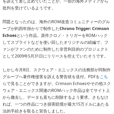
を訴えて差し止めていたことが、一部の海外メディアから
批判を受けているようです。
問題となったのは、海外のROM改造コミュニティーのグル
ープが約四年掛かりで制作した
Chrono Trigger: Crimson
Echoes
という作品。
原作クロノ・トリガーをROMハック
してスプライトなどを使い回したオリジナルの続編で、フ
ァンがファンのために制作した非営利目的のプロジェクト
として2009年5月31日にリリースを控えていたそうです。
しかし今月8日、スクウェア・エニックスの法務部が同制作
グループへ著作権侵害を訴える警告状を送付。PDFを
こち
ら
で見ることができますが、Crimson Echoesやその他スク
ウェア・エニックス関連のROMハック作品は全てサイト上
から撤去し、データも直ちに削除するよう要求。さもなけ
れば、一つの作品につき損害賠償が最大15万ドルにあたる
法的手続きを取ると宣告しました。