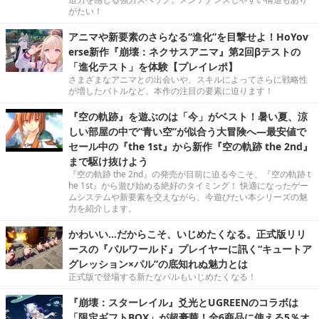
がたい！
アニマや新要素のさらなる“進化”を目撃せよ！HoYov
erse新作『崩壊：ネクサスアニマ』第2回βテストの
「進化テスト」を体験【プレイレポ】
さまざまなアニマとの出会いや、スキルによってさらに戦略性
が増したバトルなど、本作の注目の要素に迫ります！
『空の軌跡』を遊ぶのは「今」がベスト！暑い夏、涼
しい部屋の中で“青い空”が似合う大冒険へ―最安値で
セール中の『the 1st』から新作『空の軌跡 the 2nd』
まで駆け抜けよう
『空の軌跡 the 2nd』の発売が目前に迫る今こそ、『空の軌跡 t
he 1st』から遊び始める絶好のタイミング！ 快適になったゲー
ムシステムや新要素を交えながら、今遊びたい本シリーズの魅
力を紹介します。
かわいい…だからこそ、いじめたくなる。正式版リリ
ースの『パルワールド』プレイヤーに訊く“キュートア
グレッション×パル”の底知れぬ魅力とは
正式版で登場する新たなパルもいじめたくなる！
『崩壊：スターレイル』爻光とUGREENのコラボは
「限定ギフトBOX」が超豪華！全6商品に使える5％オ