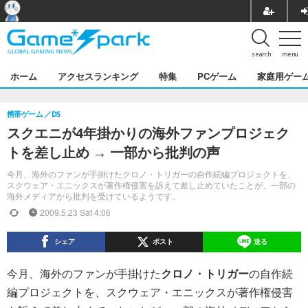
search
menu
ホーム
アクセスランキング
特集
PCゲーム
家庭用ゲー
携帯ゲーム
DS
スクエニが4年掛かりの海外ファンプロジェク
トを差し止め → 一部から批判の声
今月、海外のファンが手掛けたクロノ・トリガーの自作続編プロジェクトを、
スクウェア・エニックスが著作権侵害を訴えて差し止めていたことが、一部の
海外メディアから批判を受けているようです。
2009.5.23 Sat 4:06
シェア
ポスト
送る
今月、海外のファンが手掛けた
クロノ・トリガー
の自作続
編プロジェクトを、スクウェア・エニックスが著作権侵害