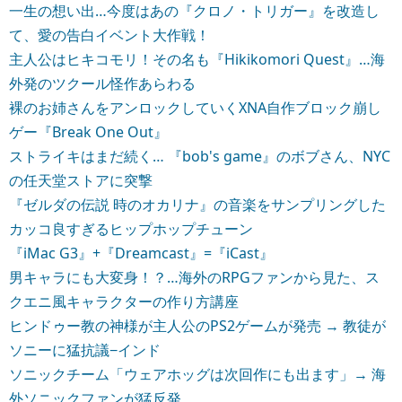
一生の想い出…今度はあの『クロノ・トリガー』を改造し
て、愛の告白イベント大作戦！
主人公はヒキコモリ！その名も『Hikikomori Quest』…海
外発のツクール怪作あらわる
裸のお姉さんをアンロックしていくXNA自作ブロック崩し
ゲー『Break One Out』
ストライキはまだ続く… 『bob's game』のボブさん、NYC
の任天堂ストアに突撃
『ゼルダの伝説 時のオカリナ』の音楽をサンプリングした
カッコ良すぎるヒップホップチューン
『iMac G3』+『Dreamcast』=『iCast』
男キャラにも大変身！？…海外のRPGファンから見た、ス
クエニ風キャラクターの作り方講座
ヒンドゥー教の神様が主人公のPS2ゲームが発売 → 教徒が
ソニーに猛抗議−インド
ソニックチーム「ウェアホッグは次回作にも出ます」→ 海
外ソニックファンが猛反発