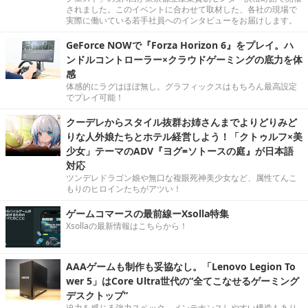
されました。このイベントに合わせて取材した、各社の現場で
実際に働いている若手社員へのインタビューをお届けします。
GeForce NOWで『Forza Horizon 6』をプレイ。ハ
ンドルコントローラー×クラウドゲーミングの底力を体
感
体感的にラグはほぼ無し。グラフィックスはもちろん最高設定
でプレイ可能！
クーデレからスタイル抜群お姉さんまでよりどりみど
りな人外娘たちとホテル経営しよう！「クトゥルフ×美
少女」テーマのADV『ヨグ=ソトースの庭』が日本語
対応
ツンデレドラゴン娘や無口な複眼死神美少女など、属性てんこ
もりのヒロインたちがアツい！
ゲームコマースの最前線ーXsolla特集
Xsollaの最新情報はこちらから！
AAAゲームも制作も妥協なし。「Lenovo Legion To
wer 5」はCore Ultra世代の“全てこなせるゲーミング
デスクトップ”
迫力を感じる強力スペック。メンテナンスしやすい構造もあり