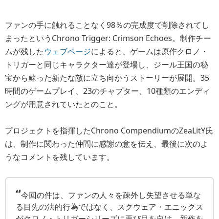
ファンの手に触れることなく98％の完成度で削除されてし
まったというChrono Trigger: Crimson Echoes。制作チー
ムが残した
ウェブページ
によると、ゲームは原作クロノ・
トリガーと同じキャラクター達が登場し、ジール王国の秘
宝から蘇った新たな敵に立ち向かうストーリーが展開。35
時間のゲームプレイ、23のチャプター、10種類のエンディ
ングが用意されていたとのこと。
プロジェクトを指揮したChrono CompendiumのZeaLitY氏
は、制作に関わった仲間に感謝の意を伝え、最後に次のよ
うなコメントを残しています。
“
今回の件は、ファンの人々を疎外し失望させる単な
る目先の法的行為ではなく、スクウェア・エニックス
がクロノ・トリガーシリーズに再び目を向け、新作を