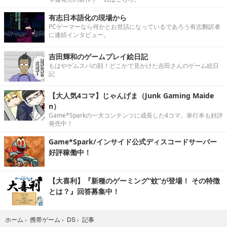
有志日本語化の現場から
PCゲーマーなら何かとお世話になっているであろう有志翻訳者
に連続インタビュー。
吉田輝和のゲームプレイ絵日記
もはやゲムスパの顔！どこかで見かけた吉田さんのゲーム絵日
記
【大人気4コマ】じゃんげま（Junk Gaming Maide
n）
Game*Sparkの一大コンテンツに成長した4コマ。単行本も好評
発売中！
Game*Spark/インサイド公式ディスコードサーバー
好評稼働中！
【大喜利】『新種のゲーミング“蚊”が登場！ その特徴
とは？』回答募集中！
記事
ホーム
›
携帯ゲーム
›
DS
›