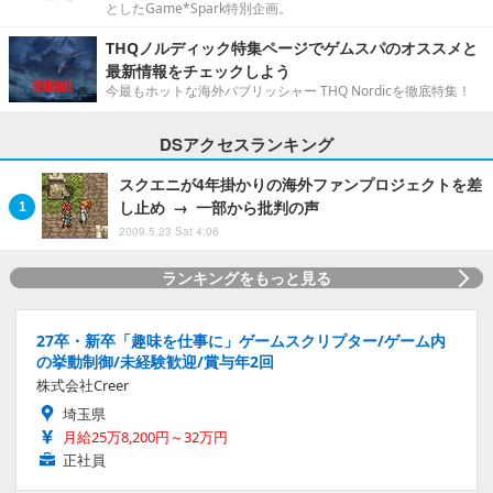
としたGame*Spark特別企画。
THQノルディック特集ページでゲムスパのオススメと
最新情報をチェックしよう
今最もホットな海外パブリッシャー THQ Nordicを徹底特集！
DSアクセスランキング
スクエニが4年掛かりの海外ファンプロジェクトを差
し止め → 一部から批判の声
2009.5.23 Sat 4:06
ランキングをもっと見る
27卒・新卒「趣味を仕事に」ゲームスクリプター/ゲーム内
の挙動制御/未経験歓迎/賞与年2回
株式会社Creer
埼玉県
月給25万8,200円～32万円
正社員