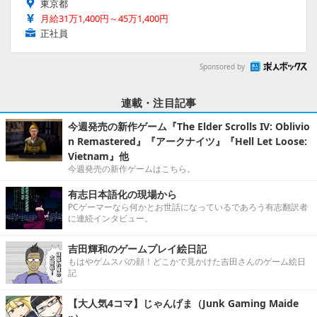
東京都
月給31万1,400円～45万1,400円
正社員
Sponsored by
連載・注目記事
今週発売の新作ゲーム『The Elder Scrolls IV: Oblivio
n Remastered』『アークナイツ』『Hell Let Loose:
Vietnam』他
今週発売の新作ゲームはこちら。
有志日本語化の現場から
PCゲーマーなら何かとお世話になっているであろう有志翻訳者
に連続インタビュー。
吉田輝和のゲームプレイ絵日記
もはやゲムスパの顔！どこかで見かけた吉田さんのゲーム絵日
記
【大人気4コマ】じゃんげま（Junk Gaming Maide