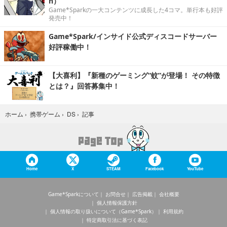
n）
Game*Sparkの一大コンテンツに成長した4コマ。単行本も好評
発売中！
Game*Spark/インサイド公式ディスコードサーバー
好評稼働中！
【大喜利】『新種のゲーミング“蚊”が登場！ その特徴
とは？』回答募集中！
記事
ホーム
›
携帯ゲーム
›
DS
›
Home
X
STEAM
Facebook
YouTube
Game*Sparkについて
お問合せ
広告掲載
会社概要
個人情報保護方針
個人情報の取り扱いについて（Game*Spark）
利用規約
特定商取引法に基づく表記