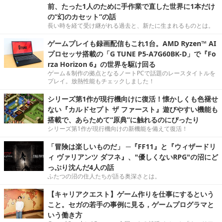
前、たった1人のために手作業で直した世界に1本だけ
の“幻のカセット”の話
長い時を経て受け継がれる過去と、新たに生まれるものとは。
ゲームプレイも録画配信もこれ1台。AMD Ryzen™ AI
プロセッサ搭載の「G TUNE P5-A7G60BK-D」で『Fo
rza Horizon 6』の世界を駆け回る
ゲーム＆制作の拠点となるノートPCで話題のレースタイトルを
プレイ。放熱性能もチェックしました！
シリーズ第1作が現行機向けに復活！懐かしくも色褪せ
ない『カルドセプト ザ ファースト』遊びやすい機能も
搭載で、あらためて“原典”に触れるのにぴったり
シリーズ第1作が現行機向けの新機能を備えて復活！
「冒険は楽しいものだ」 ─『FF11』と『ウィザードリ
ィ ヴァリアンツ ダフネ』、"優しくないRPG"の沼にど
っぷり沈んだ4人の話
ふたつの沼の住人たちが語る奥深さとは。
【キャリアクエスト】ゲーム作りを仕事にするという
こと。セガの若手の事例に見る，ゲームプログラマと
いう働き方