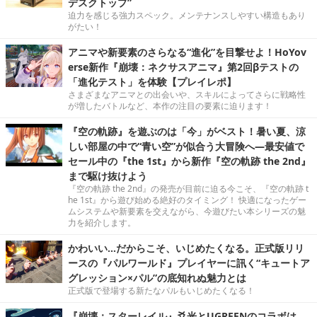
デスクトップ”
迫力を感じる強力スペック。メンテナンスしやすい構造もあり
がたい！
アニマや新要素のさらなる“進化”を目撃せよ！HoYov
erse新作『崩壊：ネクサスアニマ』第2回βテストの
「進化テスト」を体験【プレイレポ】
さまざまなアニマとの出会いや、スキルによってさらに戦略性
が増したバトルなど、本作の注目の要素に迫ります！
『空の軌跡』を遊ぶのは「今」がベスト！暑い夏、涼
しい部屋の中で“青い空”が似合う大冒険へ―最安値で
セール中の『the 1st』から新作『空の軌跡 the 2nd』
まで駆け抜けよう
『空の軌跡 the 2nd』の発売が目前に迫る今こそ、『空の軌跡 t
he 1st』から遊び始める絶好のタイミング！ 快適になったゲー
ムシステムや新要素を交えながら、今遊びたい本シリーズの魅
力を紹介します。
かわいい…だからこそ、いじめたくなる。正式版リリ
ースの『パルワールド』プレイヤーに訊く“キュートア
グレッション×パル”の底知れぬ魅力とは
正式版で登場する新たなパルもいじめたくなる！
『崩壊：スターレイル』爻光とUGREENのコラボは