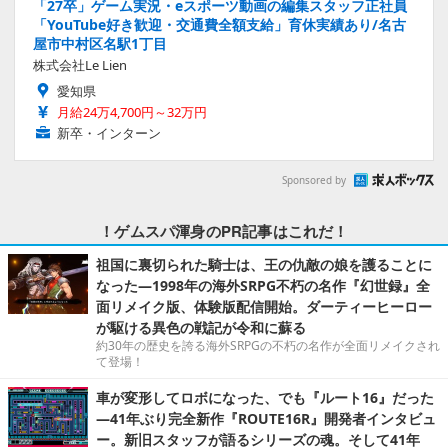
「27卒」ゲーム実況・eスポーツ動画の編集スタッフ正社員
「YouTube好き歓迎・交通費全額支給」育休実績あり/名古
屋市中村区名駅1丁目
株式会社Le Lien
愛知県
月給24万4,700円～32万円
新卒・インターン
Sponsored by
！ゲムスパ渾身のPR記事はこれだ！
祖国に裏切られた騎士は、王の仇敵の娘を護ることに
なった―1998年の海外SRPG不朽の名作『幻世録』全
面リメイク版、体験版配信開始。ダーティーヒーロー
が駆ける異色の戦記が令和に蘇る
約30年の歴史を誇る海外SRPGの不朽の名作が全面リメイクされ
て登場！
車が変形してロボになった、でも『ルート16』だった
―41年ぶり完全新作『ROUTE16R』開発者インタビュ
ー。新旧スタッフが語るシリーズの魂。そして41年