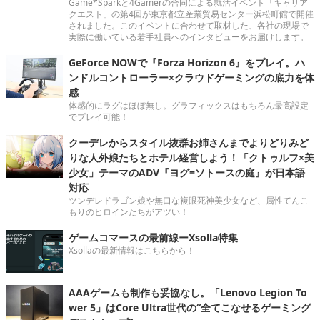
Game*Sparkと4Gamerの合同による就活イベント「キャリア
クエスト」の第4回が東京都立産業貿易センター浜松町館で開催
されました。このイベントに合わせて取材した、各社の現場で
実際に働いている若手社員へのインタビューをお届けします。
GeForce NOWで『Forza Horizon 6』をプレイ。ハ
ンドルコントローラー×クラウドゲーミングの底力を体
感
体感的にラグはほぼ無し。グラフィックスはもちろん最高設定
でプレイ可能！
クーデレからスタイル抜群お姉さんまでよりどりみど
りな人外娘たちとホテル経営しよう！「クトゥルフ×美
少女」テーマのADV『ヨグ=ソトースの庭』が日本語
対応
ツンデレドラゴン娘や無口な複眼死神美少女など、属性てんこ
もりのヒロインたちがアツい！
ゲームコマースの最前線ーXsolla特集
Xsollaの最新情報はこちらから！
AAAゲームも制作も妥協なし。「Lenovo Legion To
wer 5」はCore Ultra世代の“全てこなせるゲーミング