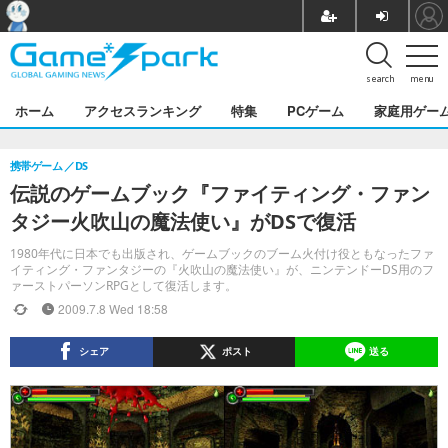
search
menu
ホーム
アクセスランキング
特集
PCゲーム
家庭用ゲー
携帯ゲーム
DS
伝説のゲームブック『ファイティング・ファン
タジー火吹山の魔法使い』がDSで復活
1980年代に日本でも出版され、ゲームブックのブーム火付け役ともなったファ
イティング・ファンタジーの『火吹山の魔法使い』が、ニンテンドーDS用のフ
ァーストパーソンRPGとして復活します。
2009.7.8 Wed 18:58
シェア
ポスト
送る