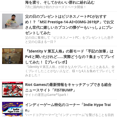
海を渡り、そしてかわいい群れに紛れ込む
7月に国内向け初のクローズドベータ開催！
父の日のプレゼントはビジネスノートPCがおすす
め！？「MSI Prestige-14-AI+D3MG-2619JP」でお父
さん世代に嬉しいカプコンの懐ゲーもいっしょにプレ
ゼントしてみた
父の日に奮発して「ビジネスノートPC」をプレゼントした息子
と父の心温まる一日？
『Identity V 第五人格』の新モード「手記の加筆」は
PvEと聞いたけれど……実際どうなの？集まってプレイ
してみた！【プレイレポ】
『Identity V 第五人格』が好きな人やプレイしたことある人、全
くプレイしたことがない人など、様々な4人を集めてプレイして
みました！
Riot Gamesの最新情報をキャッチアップできる総合
ニュースサイト「FISTBUMP」
サイトの運営はGame*Spark！
インディーゲーム特化のコーナー「Indie Hype Trai
n」
“ハードコアゲーマー”と“インディーゲーム”を繋げることを目的