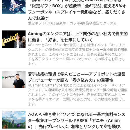
「限定ギフトBOX」が超豪華！全6商品に使える5％オ
フクーポンやコスプレイヤー撮影会など、盛りだくさ
んでお届け
限定ギフトBOXは超豪華！コラボ4商品や限定でグッズも
Aimingのエンジニアは、上下関係のない社内で自主的
に働き、「好き」を仕事にしていく
4GamerとGame*Sparkの合同による就活イベント「キャリア
クエスト」の第4回が東京都立産業貿易センター浜松町館で開催
されました。このイベントに合わせ、自身の就活時のエピソー
ドを若手クリエイターに聞いてみたので、その模様をお届けし
ます。
若手抜擢の環境で学んだこと――アプリボットの運営
プロデューサーが語る「巻き込み力」の重要性
4GamerとGame*Sparkの合同による就活イベント「キャリア
クエスト」の第4回が東京都立産業貿易センター浜松町館で開催
されました。このイベントに合わせ、自身の就活時のエピソー
ドを若手クリエイターに聞いてみたので、その模様をお届けし
ます。
かわいい生き物と"ひとつ"になれる―基本無料モンス
ター収集オープンワールドARPG『アニモ（Aniim
o）』先行プレイレポ。相棒とリンクして空を飛び、