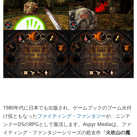
1980年代に日本でも出版され、ゲームブックのブーム火付
け役ともなった
ファイティング・ファンタジー
が、ニンテ
ンドーDSのRPGとして復活します。Aspyr Mediaは、ファ
イティング・ファンタジーシリーズの処女作『
火吹山の魔