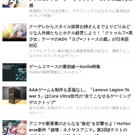
感
体感的にラグはほぼ無し。グラフィックスはもちろん最高設定
でプレイ可能！
クーデレからスタイル抜群お姉さんまでよりどりみど
りな人外娘たちとホテル経営しよう！「クトゥルフ×美
少女」テーマのADV『ヨグ=ソトースの庭』が日本語
対応
ツンデレドラゴン娘や無口な複眼死神美少女など、属性てんこ
もりのヒロインたちがアツい！
ゲームコマースの最前線ーXsolla特集
Xsollaの最新情報はこちらから！
AAAゲームも制作も妥協なし。「Lenovo Legion To
wer 5」はCore Ultra世代の“全てこなせるゲーミング
デスクトップ”
迫力を感じる強力スペック。メンテナンスしやすい構造もあり
がたい！
アニマや新要素のさらなる“進化”を目撃せよ！HoYov
erse新作『崩壊：ネクサスアニマ』第2回βテストの