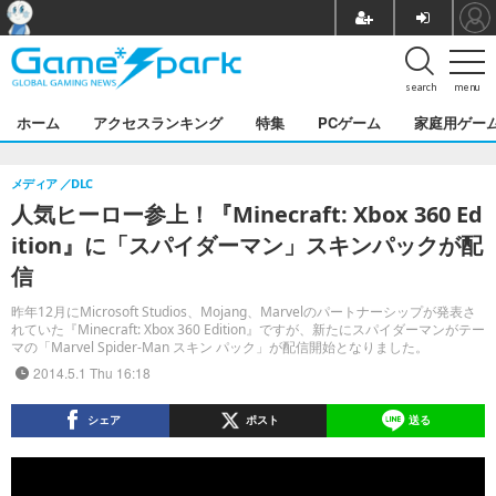
search
menu
ホーム
アクセスランキング
特集
PCゲーム
家庭用ゲー
メディア
DLC
人気ヒーロー参上！『Minecraft: Xbox 360 Ed
ition』に「スパイダーマン」スキンパックが配
信
昨年12月にMicrosoft Studios、Mojang、Marvelのパートナーシップが発表さ
れていた『Minecraft: Xbox 360 Edition』ですが、新たにスパイダーマンがテー
マの「Marvel Spider-Man スキン パック」が配信開始となりました。
2014.5.1 Thu 16:18
シェア
ポスト
送る