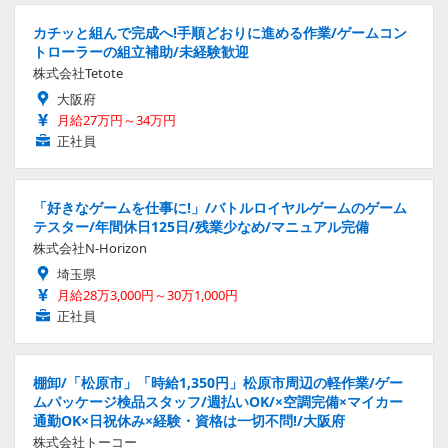
カチッと組んで完成へ!手順どおりに進める作業/ゲームコン
トローラーの組立補助/未経験歓迎
株式会社Tetote
大阪府
月給27万円～34万円
正社員
「好きなゲームを仕事に!」/バトルロイヤルゲームのゲーム
テスター/年間休日125日/残業少なめ/マニュアル完備
株式会社N-Horizon
埼玉県
月給28万3,000円～30万1,000円
正社員
棚卸/「松原市」「時給1,350円」松原市周辺の軽作業/ゲー
ムパッケージ検品スタッフ/週払いOK/×空調完備×マイカー
通勤OK×日祝休み×経験・資格は一切不問!/大阪府
株式会社トーコー