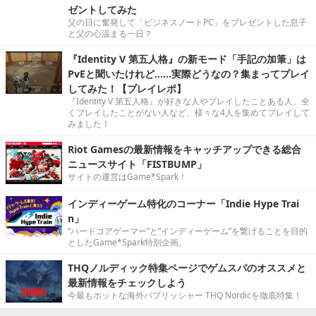
ゼントしてみた
父の日に奮発して「ビジネスノートPC」をプレゼントした息子
と父の心温まる一日？
『Identity V 第五人格』の新モード「手記の加筆」は
PvEと聞いたけれど……実際どうなの？集まってプレイ
してみた！【プレイレポ】
『Identity V 第五人格』が好きな人やプレイしたことある人、全
くプレイしたことがない人など、様々な4人を集めてプレイして
みました！
Riot Gamesの最新情報をキャッチアップできる総合
ニュースサイト「FISTBUMP」
サイトの運営はGame*Spark！
インディーゲーム特化のコーナー「Indie Hype Trai
n」
“ハードコアゲーマー”と“インディーゲーム”を繋げることを目的
としたGame*Spark特別企画。
THQノルディック特集ページでゲムスパのオススメと
最新情報をチェックしよう
今最もホットな海外パブリッシャー THQ Nordicを徹底特集！