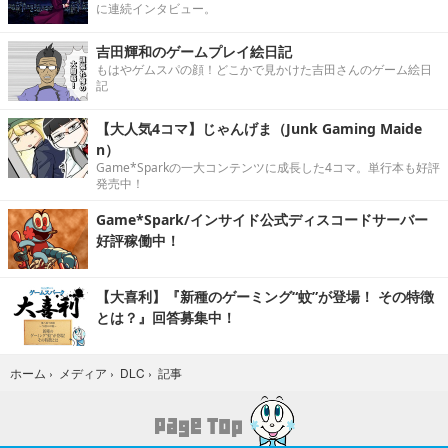
に連続インタビュー。
吉田輝和のゲームプレイ絵日記
もはやゲムスパの顔！どこかで見かけた吉田さんのゲーム絵日
記
【大人気4コマ】じゃんげま（Junk Gaming Maide
n）
Game*Sparkの一大コンテンツに成長した4コマ。単行本も好評
発売中！
Game*Spark/インサイド公式ディスコードサーバー
好評稼働中！
【大喜利】『新種のゲーミング“蚊”が登場！ その特徴
とは？』回答募集中！
記事
ホーム
›
メディア
›
DLC
›