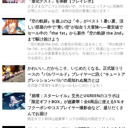
「進化テスト」を体験【プレイレポ】
さまざまなアニマとの出会いや、スキルによってさらに戦略性
が増したバトルなど、本作の注目の要素に迫ります！
『空の軌跡』を遊ぶのは「今」がベスト！暑い夏、涼
しい部屋の中で“青い空”が似合う大冒険へ―最安値で
セール中の『the 1st』から新作『空の軌跡 the 2nd』
まで駆け抜けよう
『空の軌跡 the 2nd』の発売が目前に迫る今こそ、『空の軌跡 t
he 1st』から遊び始める絶好のタイミング！ 快適になったゲー
ムシステムや新要素を交えながら、今遊びたい本シリーズの魅
力を紹介します。
かわいい…だからこそ、いじめたくなる。正式版リリ
ースの『パルワールド』プレイヤーに訊く“キュートア
グレッション×パル”の底知れぬ魅力とは
正式版で登場する新たなパルもいじめたくなる！
『崩壊：スターレイル』爻光とUGREENのコラボは
「限定ギフトBOX」が超豪華！全6商品に使える5％オ
フクーポンやコスプレイヤー撮影会など、盛りだくさ
んでお届け
限定ギフトBOXは超豪華！コラボ4商品や限定でグッズも