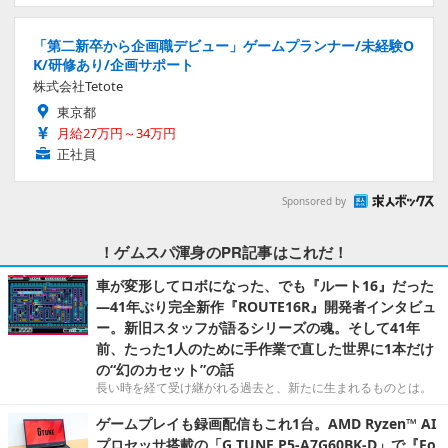
「第二新卒から企画職デビュー」ゲームプランナー/未経験O
K/研修あり/企画サポート
株式会社Tetote
東京都
月給27万円～34万円
正社員
Sponsored by
！ゲムスパ渾身のPR記事はこれだ！
車が変形してロボになった、でも『ルート16』だった
―41年ぶり完全新作『ROUTE16R』開発者インタビュ
ー。新旧スタッフが語るシリーズの魂。そして41年
前、たった1人のために手作業で直した世界に1本だけ
の“幻のカセット”の話
長い時を経て受け継がれる過去と、新たに生まれるものとは。
ゲームプレイも録画配信もこれ1台。AMD Ryzen™ AI
プロセッサ搭載の「G TUNE P5-A7G60BK-D」で『Fo