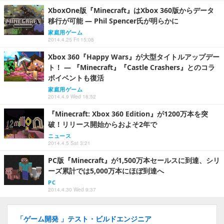
XboxOne版『Minecraft』はXbox 360版からデータ
移行が可能 ― Phil Spencer氏が明らかに
家庭用ゲーム
2014.4.25 Fri 15:08
Xbox 360『Happy Wars』が大型タイトルアップデー
ト！ ― 『Minecraft』『Castle Crashers』とのコラ
ボイベントも復活
家庭用ゲーム
2014.4.9 Wed 18:52
『Minecraft: Xbox 360 Edition』が1200万本を突
破！リリース開始からおよそ2年で
ニュース
2014.4.5 Sat 3:21
PC版『Minecraft』が1,500万本セールスに到達、シリ
ーズ累計では5,000万本にほぼ到達へ
PC
2014.4.30 Wed 9:37
「ゲーム開発 」テスト・ビルドエンジニア