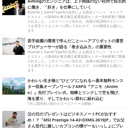
Aimingのエンジニアは、上下関係のない社内で自主的
に働き、「好き」を仕事にしていく
4GamerとGame*Sparkの合同による就活イベント「キャリア
クエスト」の第4回が東京都立産業貿易センター浜松町館で開催
されました。このイベントに合わせ、自身の就活時のエピソー
ドを若手クリエイターに聞いてみたので、その模様をお届けし
ます。
若手抜擢の環境で学んだこと――アプリボットの運営
プロデューサーが語る「巻き込み力」の重要性
4GamerとGame*Sparkの合同による就活イベント「キャリア
クエスト」の第4回が東京都立産業貿易センター浜松町館で開催
されました。このイベントに合わせ、自身の就活時のエピソー
ドを若手クリエイターに聞いてみたので、その模様をお届けし
ます。
かわいい生き物と"ひとつ"になれる―基本無料モンス
ター収集オープンワールドARPG『アニモ（Aniim
o）』先行プレイレポ。相棒とリンクして空を飛び、
海を渡り、そしてかわいい群れに紛れ込む
7月に国内向け初のクローズドベータ開催！
父の日のプレゼントはビジネスノートPCがおすす
め！？「MSI Prestige-14-AI+D3MG-2619JP」でお父
さん世代に嬉しいカプコンの懐ゲーもいっしょにプレ