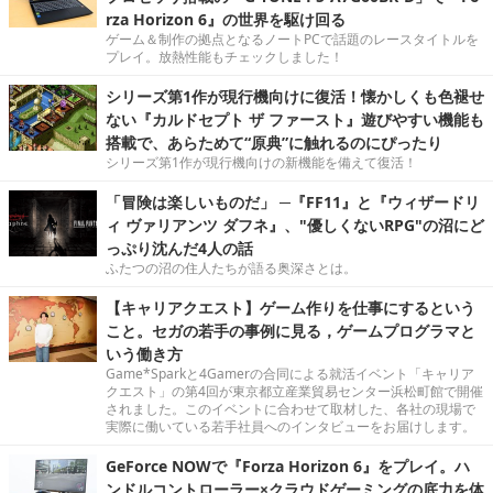
rza Horizon 6』の世界を駆け回る
ゲーム＆制作の拠点となるノートPCで話題のレースタイトルを
プレイ。放熱性能もチェックしました！
シリーズ第1作が現行機向けに復活！懐かしくも色褪せ
ない『カルドセプト ザ ファースト』遊びやすい機能も
搭載で、あらためて“原典”に触れるのにぴったり
シリーズ第1作が現行機向けの新機能を備えて復活！
「冒険は楽しいものだ」 ─『FF11』と『ウィザードリ
ィ ヴァリアンツ ダフネ』、"優しくないRPG"の沼にど
っぷり沈んだ4人の話
ふたつの沼の住人たちが語る奥深さとは。
【キャリアクエスト】ゲーム作りを仕事にするという
こと。セガの若手の事例に見る，ゲームプログラマと
いう働き方
Game*Sparkと4Gamerの合同による就活イベント「キャリア
クエスト」の第4回が東京都立産業貿易センター浜松町館で開催
されました。このイベントに合わせて取材した、各社の現場で
実際に働いている若手社員へのインタビューをお届けします。
GeForce NOWで『Forza Horizon 6』をプレイ。ハ
ンドルコントローラー×クラウドゲーミングの底力を体