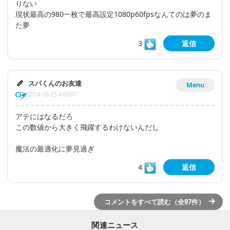
りない
現状最高の980一枚で最高設定1080p60fpsなんてのは夢のま
た夢
3
返信
スパくんのお友達
Menu
2014-10-25 4:03:07
アテにはなるだろ
この数値から大きく飛躍するわけないんだし
魔法の最適化に夢見過ぎ
4
返信
コメントをすべて読む（全97件）
関連ニュース