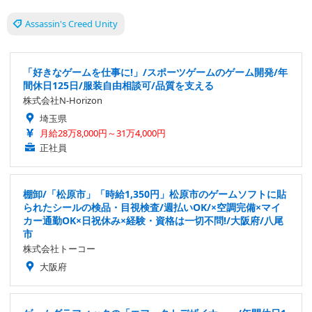
Assassin's Creed Unity
「好きなゲームを仕事に!」/スポーツゲームのゲーム開発/年
間休日125日/服装自由相談可/品質を支える
株式会社N-Horizon
埼玉県
月給28万8,000円～31万4,000円
正社員
棚卸/「松原市」「時給1,350円」松原市のゲームソフトに貼
られたシールの検品・目視検査/週払いOK/×空調完備×マイ
カー通勤OK×日祝休み×経験・資格は一切不問!/大阪府/八尾
市
株式会社トーコー
大阪府