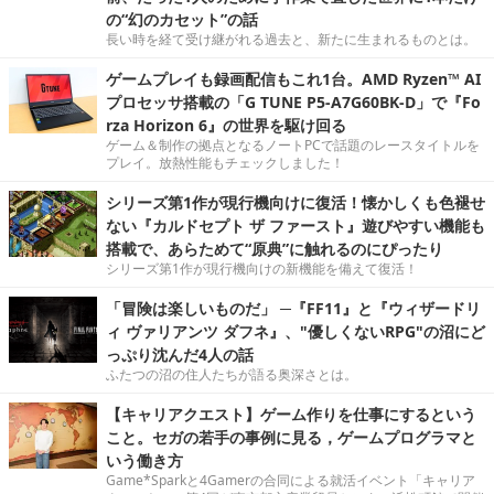
の“幻のカセット”の話
長い時を経て受け継がれる過去と、新たに生まれるものとは。
ゲームプレイも録画配信もこれ1台。AMD Ryzen™ AI
プロセッサ搭載の「G TUNE P5-A7G60BK-D」で『Fo
rza Horizon 6』の世界を駆け回る
ゲーム＆制作の拠点となるノートPCで話題のレースタイトルを
プレイ。放熱性能もチェックしました！
シリーズ第1作が現行機向けに復活！懐かしくも色褪せ
ない『カルドセプト ザ ファースト』遊びやすい機能も
搭載で、あらためて“原典”に触れるのにぴったり
シリーズ第1作が現行機向けの新機能を備えて復活！
「冒険は楽しいものだ」 ─『FF11』と『ウィザードリ
ィ ヴァリアンツ ダフネ』、"優しくないRPG"の沼にど
っぷり沈んだ4人の話
ふたつの沼の住人たちが語る奥深さとは。
【キャリアクエスト】ゲーム作りを仕事にするという
こと。セガの若手の事例に見る，ゲームプログラマと
いう働き方
Game*Sparkと4Gamerの合同による就活イベント「キャリア