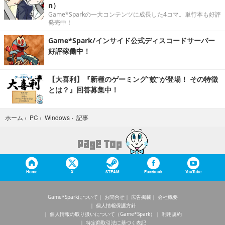
n）
Game*Sparkの一大コンテンツに成長した4コマ。単行本も好評
発売中！
Game*Spark/インサイド公式ディスコードサーバー
好評稼働中！
【大喜利】『新種のゲーミング“蚊”が登場！ その特徴
とは？』回答募集中！
記事
ホーム
›
PC
›
Windows
›
Home
X
STEAM
Facebook
YouTube
Game*Sparkについて
お問合せ
広告掲載
会社概要
個人情報保護方針
個人情報の取り扱いについて（Game*Spark）
利用規約
特定商取引法に基づく表記