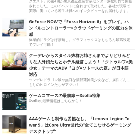
クエスト」の第4回が東京都立産業貿易センター浜松町館で開催
されました。このイベントに合わせて取材した、各社の現場で
実際に働いている若手社員へのインタビューをお届けします。
GeForce NOWで『Forza Horizon 6』をプレイ。ハ
ンドルコントローラー×クラウドゲーミングの底力を体
感
体感的にラグはほぼ無し。グラフィックスはもちろん最高設定
でプレイ可能！
クーデレからスタイル抜群お姉さんまでよりどりみど
りな人外娘たちとホテル経営しよう！「クトゥルフ×美
少女」テーマのADV『ヨグ=ソトースの庭』が日本語
対応
ツンデレドラゴン娘や無口な複眼死神美少女など、属性てんこ
もりのヒロインたちがアツい！
ゲームコマースの最前線ーXsolla特集
Xsollaの最新情報はこちらから！
AAAゲームも制作も妥協なし。「Lenovo Legion To
wer 5」はCore Ultra世代の“全てこなせるゲーミング
デスクトップ”