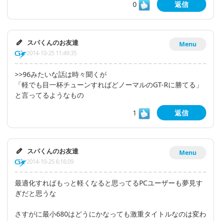
0
返信
スパくんのお友達
Menu
2014-10-25 11:49:35
>>96みたいな話は時々聞くが
「軽でも目一杯チューンすればどノーマルのGT-Rに勝てる」
と言ってるようなもの
1
返信
スパくんのお友達
Menu
2014-10-25 6:16:09
最適化すればもっと軽くなると思ってるPCユーザーも夢見す
ぎだと思うな
さすがに最小680はどうにかなっても激重タイトルなのは変わ