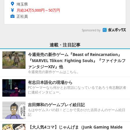
埼玉県
月給24万5,000円～50万円
正社員
Sponsored by
連載・注目記事
今週発売の新作ゲーム『Beast of Reincarnation』
『MARVEL Tōkon: Fighting Souls』『ファイナルフ
ァンタジーXIV』他
今週発売の新作ゲームはこちら。
有志日本語化の現場から
PCゲーマーなら何かとお世話になっているであろう有志翻訳者
に連続インタビュー。
吉田輝和のゲームプレイ絵日記
もはやゲムスパの顔！どこかで見かけた吉田さんのゲーム絵日
記
【大人気4コマ】じゃんげま（Junk Gaming Maide