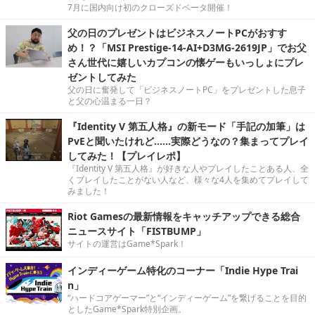
7月に国内向け初のクローズドベータ開催！
父の日のプレゼントはビジネスノートPCがおすす
め！？「MSI Prestige-14-AI+D3MG-2619JP」でお父
さん世代に嬉しいカプコンの懐ゲーもいっしょにプレ
ゼントしてみた
父の日に奮発して「ビジネスノートPC」をプレゼントした息子
と父の心温まる一日？
『Identity V 第五人格』の新モード「手記の加筆」は
PvEと聞いたけれど……実際どうなの？集まってプレイ
してみた！【プレイレポ】
『Identity V 第五人格』が好きな人やプレイしたことある人、全
くプレイしたことがない人など、様々な4人を集めてプレイして
みました！
Riot Gamesの最新情報をキャッチアップできる総合
ニュースサイト「FISTBUMP」
サイトの運営はGame*Spark！
インディーゲーム特化のコーナー「Indie Hype Trai
n」
“ハードコアゲーマー”と“インディーゲーム”を繋げることを目的
としたGame*Spark特別企画。