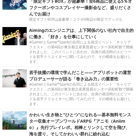
「限定ギフトBOX」が超豪華！全6商品に使える5％オ
フクーポンやコスプレイヤー撮影会など、盛りだくさ
んでお届け
限定ギフトBOXは超豪華！コラボ4商品や限定でグッズも
Aimingのエンジニアは、上下関係のない社内で自主的
に働き、「好き」を仕事にしていく
4GamerとGame*Sparkの合同による就活イベント「キャリア
クエスト」の第4回が東京都立産業貿易センター浜松町館で開催
されました。このイベントに合わせ、自身の就活時のエピソー
ドを若手クリエイターに聞いてみたので、その模様をお届けし
ます。
若手抜擢の環境で学んだこと――アプリボットの運営
プロデューサーが語る「巻き込み力」の重要性
4GamerとGame*Sparkの合同による就活イベント「キャリア
クエスト」の第4回が東京都立産業貿易センター浜松町館で開催
されました。このイベントに合わせ、自身の就活時のエピソー
ドを若手クリエイターに聞いてみたので、その模様をお届けし
ます。
かわいい生き物と"ひとつ"になれる―基本無料モンス
ター収集オープンワールドARPG『アニモ（Aniim
o）』先行プレイレポ。相棒とリンクして空を飛び、
海を渡り、そしてかわいい群れに紛れ込む