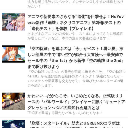
迫力を感じる強力スペック。メンテナンスしやすい構造もあり
がたい！
アニマや新要素のさらなる“進化”を目撃せよ！HoYov
erse新作『崩壊：ネクサスアニマ』第2回βテストの
「進化テスト」を体験【プレイレポ】
さまざまなアニマとの出会いや、スキルによってさらに戦略性
が増したバトルなど、本作の注目の要素に迫ります！
『空の軌跡』を遊ぶのは「今」がベスト！暑い夏、涼
しい部屋の中で“青い空”が似合う大冒険へ―最安値で
セール中の『the 1st』から新作『空の軌跡 the 2nd』
まで駆け抜けよう
『空の軌跡 the 2nd』の発売が目前に迫る今こそ、『空の軌跡 t
he 1st』から遊び始める絶好のタイミング！ 快適になったゲー
ムシステムや新要素を交えながら、今遊びたい本シリーズの魅
力を紹介します。
かわいい…だからこそ、いじめたくなる。正式版リリ
ースの『パルワールド』プレイヤーに訊く“キュートア
グレッション×パル”の底知れぬ魅力とは
正式版で登場する新たなパルもいじめたくなる！
『崩壊：スターレイル』爻光とUGREENのコラボは