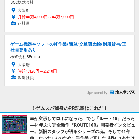
BCC株式会社
大阪府
月給40万4,000円～44万5,000円
正社員
ゲーム機器やソフトの軽作業/簡単/交通費支給/制服貸与/正
社員登用あり
株式会社REnista
大阪府
時給1,420円～2,210円
派遣社員
Sponsored by
！ゲムスパ渾身のPR記事はこれだ！
車が変形してロボになった、でも『ルート16』だった
―41年ぶり完全新作『ROUTE16R』開発者インタビュ
ー。新旧スタッフが語るシリーズの魂。そして41年
前、たった1人のために手作業で直した世界に1本だけ