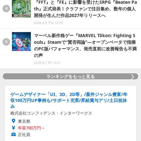
『FFT』と『FE』に影響を受けたSRPG『Beaten Pa
th』正式発表！クラファンで注目集め、数年の個人
開発が生んだ作品2027年リリースへ
2026.8.6 Thu 12:30
マーベル新作格ゲー『MARVEL Tōkon: Fighting S
ouls』Steamで“賛否両論”―オープンベータで指摘
のPC版パフォーマンス、発売直前に改善報告も不満
の声
2026.8.7 Fri 12:21
ランキングをもっと見る
ゲームデザイナー「UI、3D、2D等」/案件ジャンル豊富/年
収100万円UP事例も/サポート充実/昇給賞与アリ/土日祝休
み
株式会社コンフィデンス・インターワークス
東京都
年収700万円～
正社員