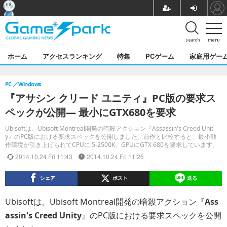
search
menu
ホーム
アクセスランキング
特集
PCゲーム
家庭用ゲー
PC
Windows
『アサシン クリード ユニティ』PC版の要求ス
ペックが公開― 最小にGTX680を要求
Ubisoftは、Ubisoft Montreal開発の暗殺アクション『Assassin's Creed Unit
y』のPC版における要求スペックを公開しました。前作と比較すると、最小動
作環境が引き上げられてCPUにi5-2500K、GPUにGTX 680を要求しています。
2014.10.24 Fri 11:43
2014.10.24 Fri 11:26
シェア
ポスト
送る
Ubisoftは、Ubisoft Montreal開発の暗殺アクション『
Ass
assin's Creed Unity
』のPC版における要求スペックを公開