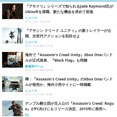
『アサクリ』シリーズで知られるJade Raymond氏が
Ubisoftを退職、新たな機会を求めて前進
ニュース
2014.10.21 Tue 3:05
『アサシン クリード ユニティ』の新トレイラーが公
開、次世代アクションを刮目せよ
ニュース
2014.10.20 Mon 14:12
海外で『Assassin's Creed Unity』Xbox Oneバンド
ルが正式発表、『Black Flag』も同梱
家庭用ゲーム
2014.10.15 Wed 23:39
噂：『Assassin's Creed Unity』のXbox Oneバンド
ルが発売か、海外小売サイトに一時掲載
ニュース
2014.10.14 Tue 15:49
テンプル騎士団が主人公の『Assassin's Creed: Rogu
e』がPC向けにもリリース決定、2015年に発売へ
PC