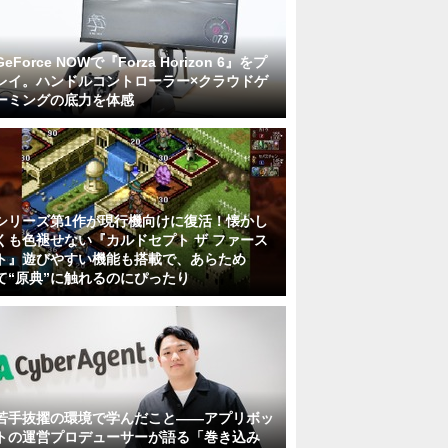
GeForce NOWで『Forza Horizon 6』をプ
レイ。ハンドルコントローラー×クラウドゲ
ーミングの底力を体感
シリーズ第1作が現行機向けに復活！懐かし
くも色褪せない『カルドセプト ザ ファース
ト』遊びやすい機能も搭載で、あらため
て“原典”に触れるのにぴったり
若手抜擢の環境で学んだこと――アプリボッ
トの運営プロデューサーが語る「巻き込み