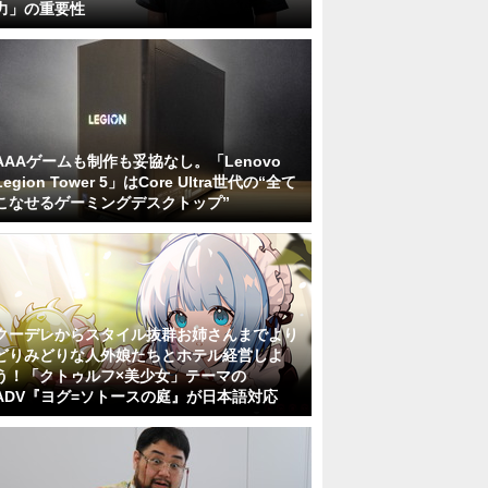
力」の重要性
AAAゲームも制作も妥協なし。「Lenovo
Legion Tower 5」はCore Ultra世代の“全て
こなせるゲーミングデスクトップ”
クーデレからスタイル抜群お姉さんまでより
どりみどりな人外娘たちとホテル経営しよ
う！「クトゥルフ×美少女」テーマの
ADV『ヨグ=ソトースの庭』が日本語対応