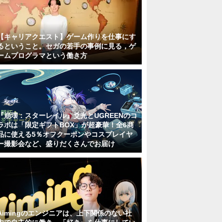
【キャリアクエスト】ゲーム作りを仕事にす
るということ。セガの若手の事例に見る，ゲ
ームプログラマという働き方
『崩壊：スターレイル』爻光とUGREENのコ
ラボは「限定ギフトBOX」が超豪華！全6商
品に使える5％オフクーポンやコスプレイヤ
ー撮影会など、盛りだくさんでお届け
Aimingのエンジニアは、上下関係のない社