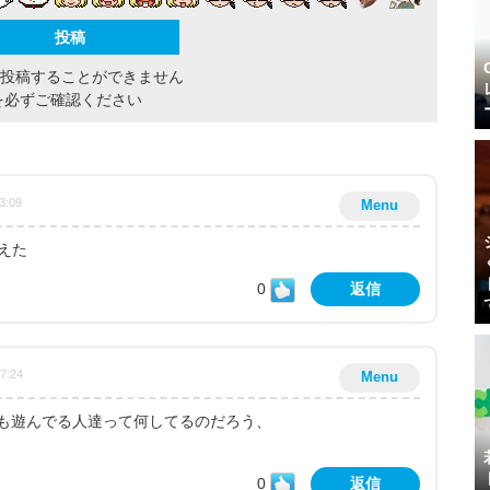
間投稿することができません
を必ずご確認ください
3:09
Menu
超えた
0
返信
47:24
Menu
も遊んでる人達って何してるのだろう、
0
返信