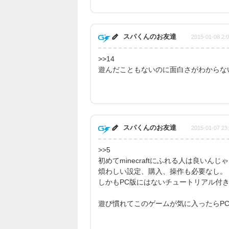
スパくんのお友達
2015-01-08 2:
>>14
遊んだこともないのに面白さがわからない
スパくんのお友達
2015-01-07 23
>>5
初めてminecraftにふれる人は良いんじ
煩わしい設定、購入、操作も必要なし。
しかもPC版にはないチュートリアル付
遊び慣れてこのゲームが気に入ったらP