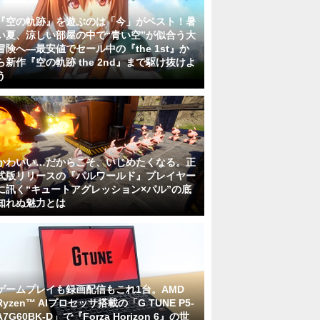
『空の軌跡』を遊ぶのは「今」がベスト！暑
い夏、涼しい部屋の中で“青い空”が似合う大
冒険へ―最安値でセール中の『the 1st』か
ら新作『空の軌跡 the 2nd』まで駆け抜けよ
う
かわいい…だからこそ、いじめたくなる。正
式版リリースの『パルワールド』プレイヤー
に訊く“キュートアグレッション×パル”の底
知れぬ魅力とは
ゲームプレイも録画配信もこれ1台。AMD
Ryzen™ AIプロセッサ搭載の「G TUNE P5-
A7G60BK-D」で『Forza Horizon 6』の世