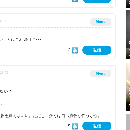
05:27
Menu
、とはこれ如何に･･･
2
返信
:26:43
Menu
ゃない？
き。
C版を買えばいい。ただし、多くは自己責任が伴うがな。
5
返信