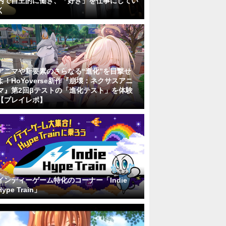
内で自主的に働き、「好き」を仕事にしてい
く
アニマや新要素のさらなる“進化”を目撃せ
よ！HoYoverse新作『崩壊：ネクサスアニ
マ』第2回βテストの「進化テスト」を体験
【プレイレポ】
インディーゲーム特化のコーナー「Indie
Hype Train」