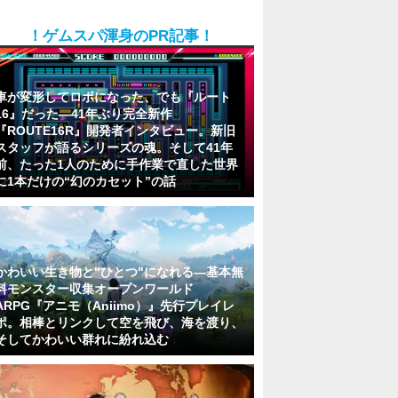
！ゲムスパ渾身のPR記事！
車が変形してロボになった、でも『ルート
16』だった―41年ぶり完全新作
『ROUTE16R』開発者インタビュー。新旧
スタッフが語るシリーズの魂。そして41年
前、たった1人のために手作業で直した世界
に1本だけの“幻のカセット”の話
かわいい生き物と"ひとつ"になれる―基本無
料モンスター収集オープンワールド
ARPG『アニモ（Aniimo）』先行プレイレ
ポ。相棒とリンクして空を飛び、海を渡り、
そしてかわいい群れに紛れ込む