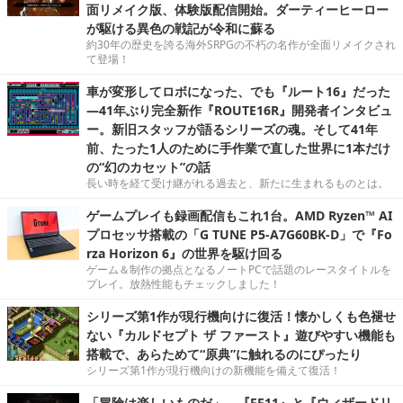
面リメイク版、体験版配信開始。ダーティーヒーロー
が駆ける異色の戦記が令和に蘇る
約30年の歴史を誇る海外SRPGの不朽の名作が全面リメイクされ
て登場！
車が変形してロボになった、でも『ルート16』だった
―41年ぶり完全新作『ROUTE16R』開発者インタビュ
ー。新旧スタッフが語るシリーズの魂。そして41年
前、たった1人のために手作業で直した世界に1本だけ
の“幻のカセット”の話
長い時を経て受け継がれる過去と、新たに生まれるものとは。
ゲームプレイも録画配信もこれ1台。AMD Ryzen™ AI
プロセッサ搭載の「G TUNE P5-A7G60BK-D」で『Fo
rza Horizon 6』の世界を駆け回る
ゲーム＆制作の拠点となるノートPCで話題のレースタイトルを
プレイ。放熱性能もチェックしました！
シリーズ第1作が現行機向けに復活！懐かしくも色褪せ
ない『カルドセプト ザ ファースト』遊びやすい機能も
搭載で、あらためて“原典”に触れるのにぴったり
シリーズ第1作が現行機向けの新機能を備えて復活！
「冒険は楽しいものだ」 ─『FF11』と『ウィザードリ