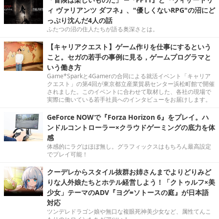
ィ ヴァリアンツ ダフネ』、"優しくないRPG"の沼にど
っぷり沈んだ4人の話
ふたつの沼の住人たちが語る奥深さとは。
【キャリアクエスト】ゲーム作りを仕事にするという
こと。セガの若手の事例に見る，ゲームプログラマと
いう働き方
Game*Sparkと4Gamerの合同による就活イベント「キャリア
クエスト」の第4回が東京都立産業貿易センター浜松町館で開催
されました。このイベントに合わせて取材した、各社の現場で
実際に働いている若手社員へのインタビューをお届けします。
GeForce NOWで『Forza Horizon 6』をプレイ。ハ
ンドルコントローラー×クラウドゲーミングの底力を体
感
体感的にラグはほぼ無し。グラフィックスはもちろん最高設定
でプレイ可能！
クーデレからスタイル抜群お姉さんまでよりどりみど
りな人外娘たちとホテル経営しよう！「クトゥルフ×美
少女」テーマのADV『ヨグ=ソトースの庭』が日本語
対応
ツンデレドラゴン娘や無口な複眼死神美少女など、属性てんこ