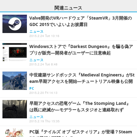
関連ニュース
Valve開発のVRハードウェア「SteamVR」3月開催の
GDC 2015でいよいよお披露目
ニュース
2015.2.24 Tue 10:16
Windowsストアで『Darkest Dungeon』を騙る偽ア
プリが販売―開発者がユーザーに注意喚起
ニュース
2015.2.24 Tue 8:48
中世建築サンドボックス『Medieval Engineers』がSt
eam早期アクセスを開始―チュートリアル映像も公開
PC
2015.2.20 Fri 14:13
早期アクセスの恐竜ゲーム『The Stomping Land』
は既に絶滅か―モデラーもスタジオと連絡取れず
ニュース
2015.2.19 Thu 15:35
PC版『テイルズ オブ ゼスティリア』が登場？Steam