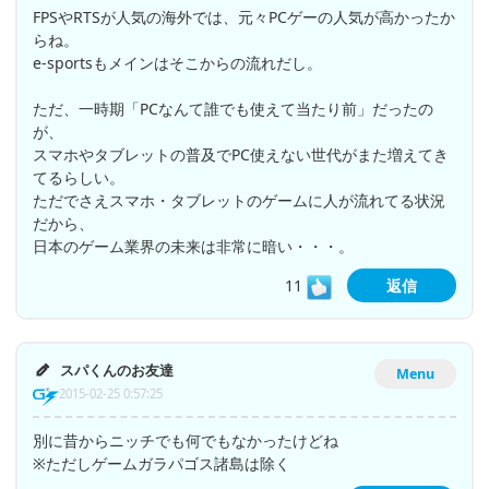
FPSやRTSが人気の海外では、元々PCゲーの人気が高かったか
らね。
e-sportsもメインはそこからの流れだし。
ただ、一時期「PCなんて誰でも使えて当たり前」だったの
が、
スマホやタブレットの普及でPC使えない世代がまた増えてき
てるらしい。
ただでさえスマホ・タブレットのゲームに人が流れてる状況
だから、
日本のゲーム業界の未来は非常に暗い・・・。
11
返信
スパくんのお友達
Menu
2015-02-25 0:57:25
別に昔からニッチでも何でもなかったけどね
※ただしゲームガラパゴス諸島は除く