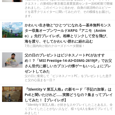
クエスト」の第4回が東京都立産業貿易センター浜松町館で開催
されました。このイベントに合わせ、自身の就活時のエピソー
ドを若手クリエイターに聞いてみたので、その模様をお届けし
ます。
かわいい生き物と"ひとつ"になれる―基本無料モンス
ター収集オープンワールドARPG『アニモ（Aniim
o）』先行プレイレポ。相棒とリンクして空を飛び、
海を渡り、そしてかわいい群れに紛れ込む
7月に国内向け初のクローズドベータ開催！
父の日のプレゼントはビジネスノートPCがおすす
め！？「MSI Prestige-14-AI+D3MG-2619JP」でお父
さん世代に嬉しいカプコンの懐ゲーもいっしょにプレ
ゼントしてみた
父の日に奮発して「ビジネスノートPC」をプレゼントした息子
と父の心温まる一日？
『Identity V 第五人格』の新モード「手記の加筆」は
PvEと聞いたけれど……実際どうなの？集まってプレイ
してみた！【プレイレポ】
『Identity V 第五人格』が好きな人やプレイしたことある人、全
くプレイしたことがない人など、様々な4人を集めてプレイして
みました！