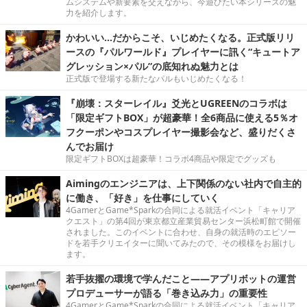
ムシステムや新要素を交えながら、今遊びたい本シリーズの魅
力を紹介します。
かわいい…だからこそ、いじめたくなる。正式版リリ
ースの『パルワールド』プレイヤーに訊く“キュートア
グレッション×パル”の底知れぬ魅力とは
正式版で登場する新たなパルもいじめたくなる！
『崩壊：スターレイル』爻光とUGREENのコラボは
「限定ギフトBOX」が超豪華！全6商品に使える5％オ
フクーポンやコスプレイヤー撮影会など、盛りだくさ
んでお届け
限定ギフトBOXは超豪華！コラボ4商品や限定でグッズも
Aimingのエンジニアは、上下関係のない社内で自主的
に働き、「好き」を仕事にしていく
4GamerとGame*Sparkの合同による就活イベント「キャリア
クエスト」の第4回が東京都立産業貿易センター浜松町館で開催
されました。このイベントに合わせ、自身の就活時のエピソー
ドを若手クリエイターに聞いてみたので、その模様をお届けし
ます。
若手抜擢の環境で学んだこと――アプリボットの運営
プロデューサーが語る「巻き込み力」の重要性
4GamerとGame*Sparkの合同による就活イベント「キャリア