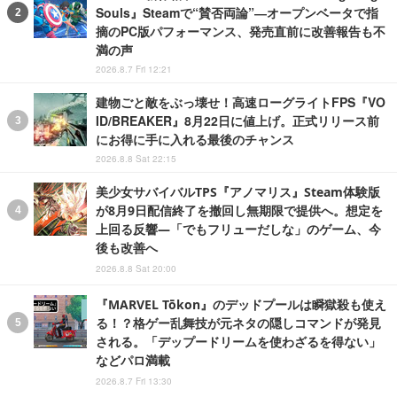
Souls』Steamで“賛否両論”―オープンベータで指
摘のPC版パフォーマンス、発売直前に改善報告も不
満の声
2026.8.7 Fri 12:21
建物ごと敵をぶっ壊せ！高速ローグライトFPS『VO
ID/BREAKER』8月22日に値上げ。正式リリース前
にお得に手に入れる最後のチャンス
2026.8.8 Sat 22:15
美少女サバイバルTPS『アノマリス』Steam体験版
が8月9日配信終了を撤回し無期限で提供へ。想定を
上回る反響―「でもフリューだしな」のゲーム、今
後も改善へ
2026.8.8 Sat 20:00
『MARVEL Tōkon』のデッドプールは瞬獄殺も使え
る！？格ゲー乱舞技が元ネタの隠しコマンドが発見
される。「デップードリームを使わざるを得ない」
などパロ満載
2026.8.7 Fri 13:30