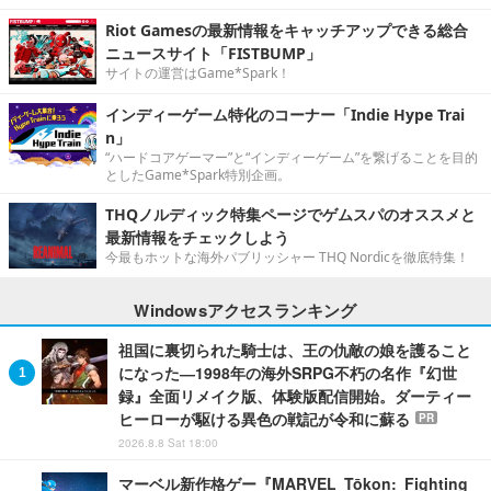
Riot Gamesの最新情報をキャッチアップできる総合
ニュースサイト「FISTBUMP」
サイトの運営はGame*Spark！
インディーゲーム特化のコーナー「Indie Hype Trai
n」
“ハードコアゲーマー”と“インディーゲーム”を繋げることを目的
としたGame*Spark特別企画。
THQノルディック特集ページでゲムスパのオススメと
最新情報をチェックしよう
今最もホットな海外パブリッシャー THQ Nordicを徹底特集！
Windowsアクセスランキング
祖国に裏切られた騎士は、王の仇敵の娘を護ること
になった―1998年の海外SRPG不朽の名作『幻世
録』全面リメイク版、体験版配信開始。ダーティー
ヒーローが駆ける異色の戦記が令和に蘇る
PR
2026.8.8 Sat 18:00
マーベル新作格ゲー『MARVEL Tōkon: Fighting