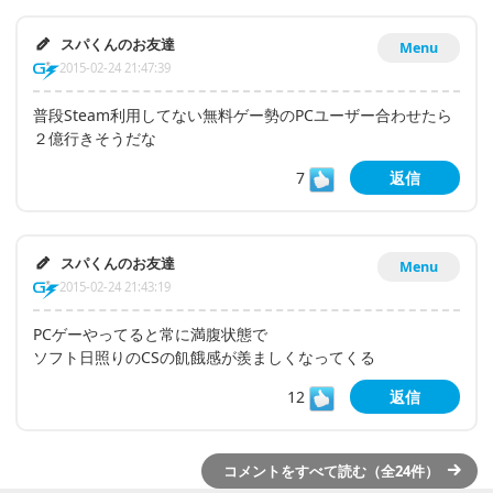
スパくんのお友達
Menu
2015-02-24 21:47:39
普段Steam利用してない無料ゲー勢のPCユーザー合わせたら
２億行きそうだな
7
返信
スパくんのお友達
Menu
2015-02-24 21:43:19
PCゲーやってると常に満腹状態で
ソフト日照りのCSの飢餓感が羨ましくなってくる
12
返信
コメントをすべて読む（全24件）