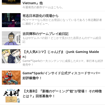
Vietnam』他
今週発売の新作ゲームはこちら。
有志日本語化の現場から
PCゲーマーなら何かとお世話になっているであろう有志翻訳者
に連続インタビュー。
吉田輝和のゲームプレイ絵日記
もはやゲムスパの顔！どこかで見かけた吉田さんのゲーム絵日
記
【大人気4コマ】じゃんげま（Junk Gaming Maide
n）
Game*Sparkの一大コンテンツに成長した4コマ。単行本も好評
発売中！
Game*Spark/インサイド公式ディスコードサーバー
好評稼働中！
【大喜利】『新種のゲーミング“蚊”が登場！ その特徴
とは？』回答募集中！