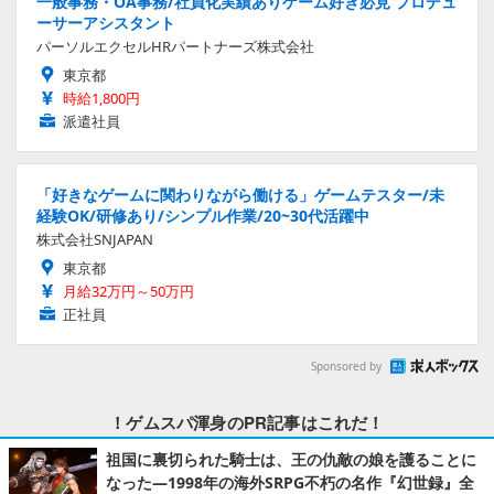
一般事務・OA事務/社員化実績ありゲーム好き必見 プロデュ
ーサーアシスタント
パーソルエクセルHRパートナーズ株式会社
東京都
時給1,800円
派遣社員
「好きなゲームに関わりながら働ける」ゲームテスター/未
経験OK/研修あり/シンプル作業/20~30代活躍中
株式会社SNJAPAN
東京都
月給32万円～50万円
正社員
Sponsored by
！ゲムスパ渾身のPR記事はこれだ！
祖国に裏切られた騎士は、王の仇敵の娘を護ることに
なった―1998年の海外SRPG不朽の名作『幻世録』全