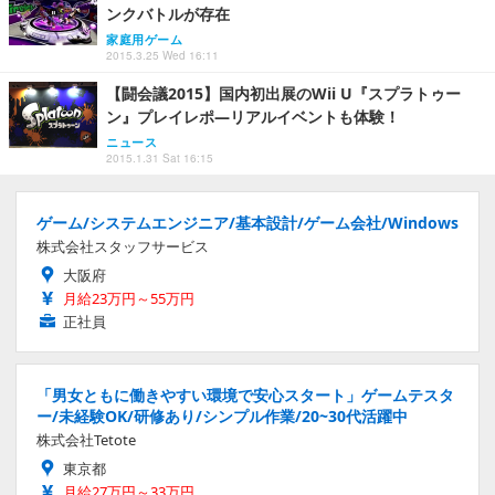
ンクバトルが存在
家庭用ゲーム
2015.3.25 Wed 16:11
【闘会議2015】国内初出展のWii U『スプラトゥー
ン』プレイレポ―リアルイベントも体験！
ニュース
2015.1.31 Sat 16:15
ゲーム/システムエンジニア/基本設計/ゲーム会社/Windows
株式会社スタッフサービス
大阪府
月給23万円～55万円
正社員
「男女ともに働きやすい環境で安心スタート」ゲームテスタ
ー/未経験OK/研修あり/シンプル作業/20~30代活躍中
株式会社Tetote
東京都
月給27万円～33万円