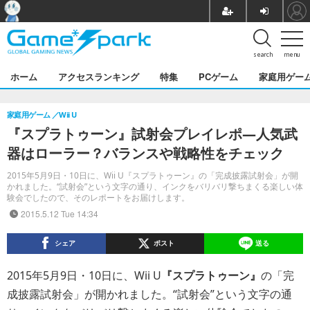
search
menu
ホーム
アクセスランキング
特集
PCゲーム
家庭用ゲー
家庭用ゲーム
Wii U
『スプラトゥーン』試射会プレイレポ―人気武
器はローラー？バランスや戦略性をチェック
2015年5月9日・10日に、Wii U『スプラトゥーン』の「完成披露試射会」が開
かれました。“試射会”という文字の通り、インクをバリバリ撃ちまくる楽しい体
験会でしたので、そのレポートをお届けします。
2015.5.12 Tue 14:34
シェア
ポスト
送る
2015年5月9日・10日に、Wii U
『スプラトゥーン』
の「完
成披露試射会」が開かれました。“試射会”という文字の通