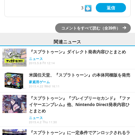
3
返信
コメントをすべて読む（全39件）
関連ニュース
『スプラトゥーン』ダイレクト発表内容ひとまとめ
ニュース
2015.5.8 Fri 12:14
米国任天堂、『スプラトゥーン』の本体同梱版を発売
家庭用ゲーム
2015.4.22 Wed 16:11
『スプラトゥーン』『ブレイブリーセカンド』『ファ
イヤーエンブレム』他、Nintendo Direct発表内容ひ
とまとめ
ニュース
2015.4.2 Thu 11:30
『スプラトゥーン』に一定条件でアンロックされるラ