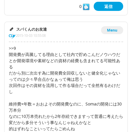
0
返信
スパくんのお友達
Menu
2015-10-03 10:55:08
>>9
開発費が高騰してる理由として社内で貯めこんだノウハウだ
とか開発環境や素材などの資材の経費も含まれてる可能性あ
る
だから別に次出す為に開発費全回収しないと健全化じゃない
ってのは少々早合点かなぁって俺は思う
次回作はその資材を流用して作る場合だって全然有るわけだ
し
維持費×年数＝おおよその開発費なのに、Somaの開発には30
万本分
なのに10万本売れたから2年存続できますって普通に考えたら
変だから多分そういう事なんじゃねえかなと
的はずれなこといってたらごめんね