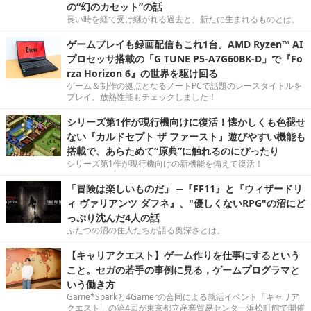
の“幻のカセット”の話
長い時を経て受け継がれる過去と、新たに生まれるものとは。
ゲームプレイも録画配信もこれ1台。AMD Ryzen™ AI
プロセッサ搭載の「G TUNE P5-A7G60BK-D」で『Fo
rza Horizon 6』の世界を駆け回る
ゲーム＆制作の拠点となるノートPCで話題のレースタイトルを
プレイ。放熱性能もチェックしました！
シリーズ第1作が現行機向けに復活！懐かしくも色褪せ
ない『カルドセプト ザ ファースト』遊びやすい機能も
搭載で、あらためて“原典”に触れるのにぴったり
シリーズ第1作が現行機向けの新機能を備えて復活！
「冒険は楽しいものだ」 ─『FF11』と『ウィザードリ
ィ ヴァリアンツ ダフネ』、"優しくないRPG"の沼にど
っぷり沈んだ4人の話
ふたつの沼の住人たちが語る奥深さとは。
【キャリアクエスト】ゲーム作りを仕事にするという
こと。セガの若手の事例に見る，ゲームプログラマと
いう働き方
Game*Sparkと4Gamerの合同による就活イベント「キャリア
クエスト」の第4回が東京都立産業貿易センター浜松町館で開催