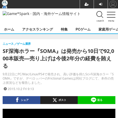
search
menu
ホーム
アクセスランキング
特集
PCゲーム
家庭用ゲー
ニュース
ゲーム業界
SF深海ホラー『SOMA』は発売から10日で92,0
00本販売―売り上げは今後2年分の経費を賄え
る
9月22日にPC/Mac/Linux/PS4で発売され、高い評価を得たSci-Fi深海ホラー『S
OMA』ですが、デベロッパーのFrictional Gamesは同社ブログにて、本作の売
上状況などを報告しました。
2015.10.2 Fri 9:13
シェア
ポスト
送る