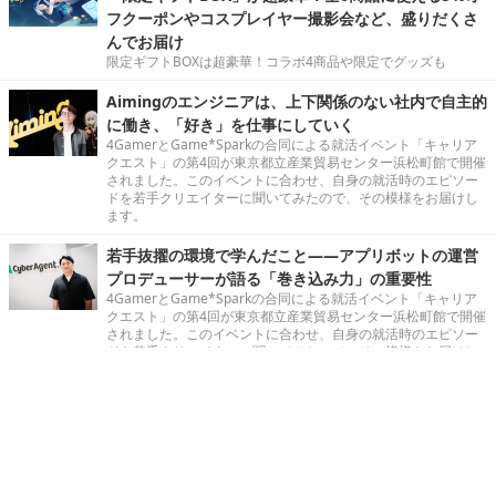
フクーポンやコスプレイヤー撮影会など、盛りだくさ
んでお届け
限定ギフトBOXは超豪華！コラボ4商品や限定でグッズも
Aimingのエンジニアは、上下関係のない社内で自主的
に働き、「好き」を仕事にしていく
4GamerとGame*Sparkの合同による就活イベント「キャリア
クエスト」の第4回が東京都立産業貿易センター浜松町館で開催
されました。このイベントに合わせ、自身の就活時のエピソー
ドを若手クリエイターに聞いてみたので、その模様をお届けし
ます。
若手抜擢の環境で学んだこと――アプリボットの運営
プロデューサーが語る「巻き込み力」の重要性
4GamerとGame*Sparkの合同による就活イベント「キャリア
クエスト」の第4回が東京都立産業貿易センター浜松町館で開催
されました。このイベントに合わせ、自身の就活時のエピソー
ドを若手クリエイターに聞いてみたので、その模様をお届けし
ます。
かわいい生き物と"ひとつ"になれる―基本無料モンス
ター収集オープンワールドARPG『アニモ（Aniim
o）』先行プレイレポ。相棒とリンクして空を飛び、
海を渡り、そしてかわいい群れに紛れ込む