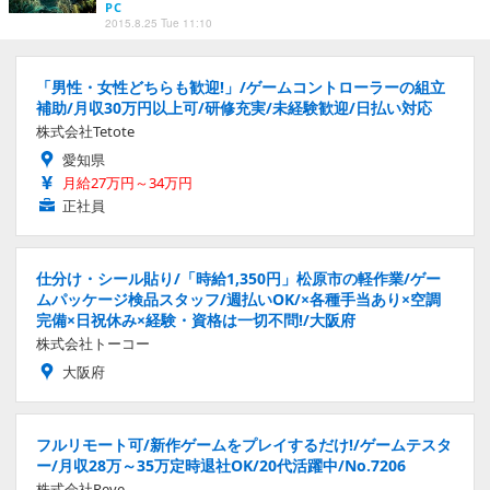
PC
2015.8.25 Tue 11:10
「男性・女性どちらも歓迎!」/ゲームコントローラーの組立
補助/月収30万円以上可/研修充実/未経験歓迎/日払い対応
株式会社Tetote
愛知県
月給27万円～34万円
正社員
仕分け・シール貼り/「時給1,350円」松原市の軽作業/ゲー
ムパッケージ検品スタッフ/週払いOK/×各種手当あり×空調
完備×日祝休み×経験・資格は一切不問!/大阪府
株式会社トーコー
大阪府
フルリモート可/新作ゲームをプレイするだけ!/ゲームテスタ
ー/月収28万～35万定時退社OK/20代活躍中/No.7206
株式会社Reve