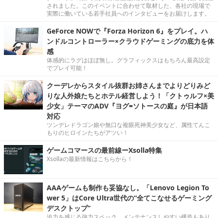
されました。このイベントに合わせて取材した、各社の現場で
実際に働いている若手社員へのインタビューをお届けします。
GeForce NOWで『Forza Horizon 6』をプレイ。ハ
ンドルコントローラー×クラウドゲーミングの底力を体
感
体感的にラグはほぼ無し。グラフィックスはもちろん最高設定
でプレイ可能！
クーデレからスタイル抜群お姉さんまでよりどりみど
りな人外娘たちとホテル経営しよう！「クトゥルフ×美
少女」テーマのADV『ヨグ=ソトースの庭』が日本語
対応
ツンデレドラゴン娘や無口な複眼死神美少女など、属性てんこ
もりのヒロインたちがアツい！
ゲームコマースの最前線ーXsolla特集
Xsollaの最新情報はこちらから！
AAAゲームも制作も妥協なし。「Lenovo Legion To
wer 5」はCore Ultra世代の“全てこなせるゲーミング
デスクトップ”
迫力を感じる強力スペック。メンテナンスしやすい構造もあり