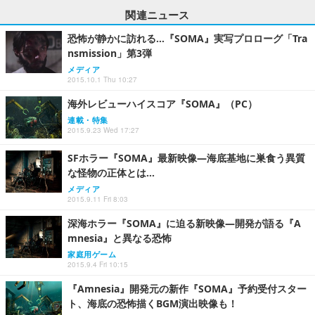
関連ニュース
恐怖が静かに訪れる…『SOMA』実写プロローグ「Tra
nsmission」第3弾
メディア
2015.10.1 Thu 10:27
海外レビューハイスコア『SOMA』（PC）
連載・特集
2015.9.23 Wed 17:27
SFホラー『SOMA』最新映像―海底基地に巣食う異質
な怪物の正体とは…
メディア
2015.9.11 Fri 8:03
深海ホラー『SOMA』に迫る新映像―開発が語る『A
mnesia』と異なる恐怖
家庭用ゲーム
2015.9.4 Fri 10:15
『Amnesia』開発元の新作『SOMA』予約受付スター
ト、海底の恐怖描くBGM演出映像も！