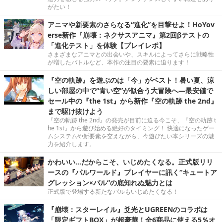
がたい！
アニマや新要素のさらなる“進化”を目撃せよ！HoYov
erse新作『崩壊：ネクサスアニマ』第2回βテストの
「進化テスト」を体験【プレイレポ】
さまざまなアニマとの出会いや、スキルによってさらに戦略性
が増したバトルなど、本作の注目の要素に迫ります！
『空の軌跡』を遊ぶのは「今」がベスト！暑い夏、涼
しい部屋の中で“青い空”が似合う大冒険へ―最安値で
セール中の『the 1st』から新作『空の軌跡 the 2nd』
まで駆け抜けよう
『空の軌跡 the 2nd』の発売が目前に迫る今こそ、『空の軌跡 t
he 1st』から遊び始める絶好のタイミング！ 快適になったゲー
ムシステムや新要素を交えながら、今遊びたい本シリーズの魅
力を紹介します。
かわいい…だからこそ、いじめたくなる。正式版リリ
ースの『パルワールド』プレイヤーに訊く“キュートア
グレッション×パル”の底知れぬ魅力とは
正式版で登場する新たなパルもいじめたくなる！
『崩壊：スターレイル』爻光とUGREENのコラボは
「限定ギフトBOX」が超豪華！全6商品に使える5％オ