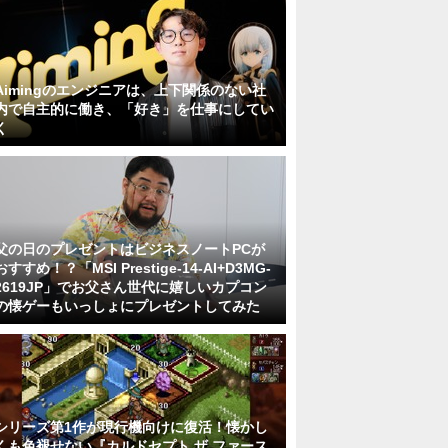
Aimingのエンジニアは、上下関係のない社
内で自主的に働き、「好き」を仕事にしてい
く
父の日のプレゼントはビジネスノートPCが
おすすめ！？「MSI Prestige-14-AI+D3MG-
2619JP」でお父さん世代に嬉しいカプコン
の懐ゲーもいっしょにプレゼントしてみた
シリーズ第1作が現行機向けに復活！懐かし
くも色褪せない『カルドセプト ザ ファース