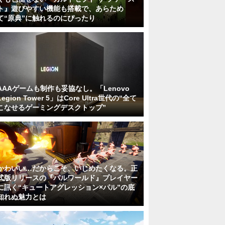
ト』遊びやすい機能も搭載で、あらため
て“原典”に触れるのにぴったり
AAAゲームも制作も妥協なし。「Lenovo
Legion Tower 5」はCore Ultra世代の“全て
こなせるゲーミングデスクトップ”
かわいい…だからこそ、いじめたくなる。正
式版リリースの『パルワールド』プレイヤー
に訊く“キュートアグレッション×パル”の底
知れぬ魅力とは