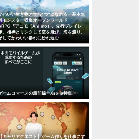
かわいい生き物と"ひとつ"になれる―基本無
料モンスター収集オープンワールド
ARPG『アニモ（Aniimo）』先行プレイレ
ポ。相棒とリンクして空を飛び、海を渡り、
そしてかわいい群れに紛れ込む
ゲームコマースの最前線ーXsolla特集
【キャリアクエスト】ゲーム作りを仕事にす