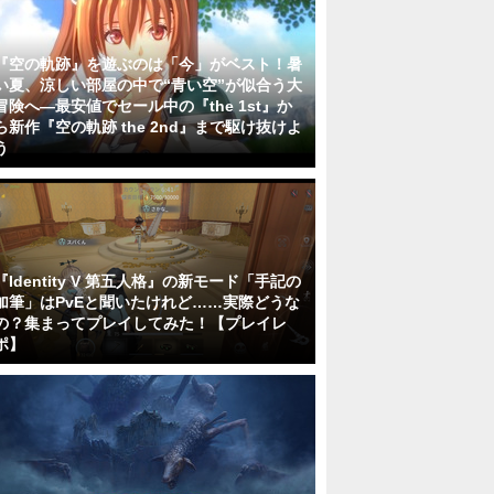
『空の軌跡』を遊ぶのは「今」がベスト！暑
い夏、涼しい部屋の中で“青い空”が似合う大
冒険へ―最安値でセール中の『the 1st』か
ら新作『空の軌跡 the 2nd』まで駆け抜けよ
う
『Identity V 第五人格』の新モード「手記の
加筆」はPvEと聞いたけれど……実際どうな
の？集まってプレイしてみた！【プレイレ
ポ】