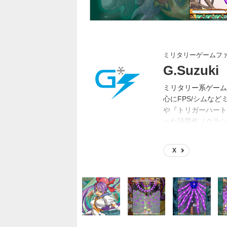
ミリタリーゲームフ
G.Suzuki
ミリタリー系ゲーム
心にFPS/シムな
や『トリガーハート
った話題作（クラシ
作り（ガンプラやス
X