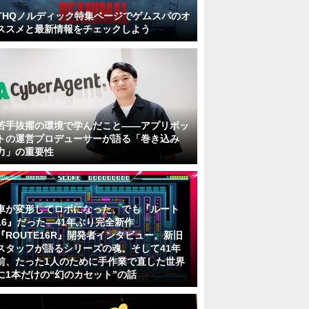
THQノルディック特集ページでゲムスパのオ
ススメと最新情報をチェックしよう
若手抜擢の環境で学んだこと――アプリボッ
トの運営プロデューサーが語る「巻き込み
力」の重要性
車が変形してロボになった、でも『ルート
16』だった―41年ぶり完全新作
『ROUTE16R』開発者インタビュー。新旧
スタッフが語るシリーズの魂。そして41年
前、たった1人のために手作業で直した世界
に1本だけの“幻のカセット”の話