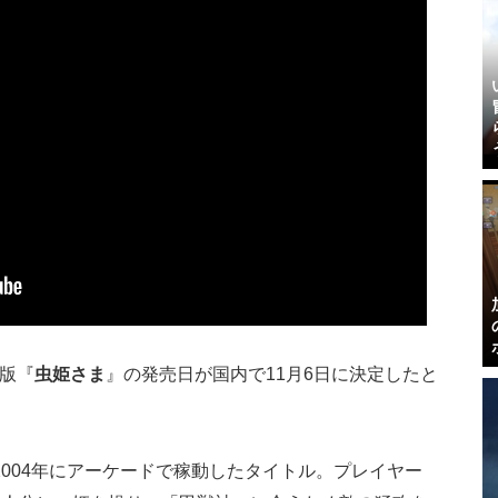
m版『
虫姫さま
』の発売日が国内で11月6日に決定したと
々2004年にアーケードで稼動したタイトル。プレイヤー