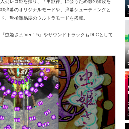
主人公レコ姫を操り、「甲獣神」に会うため敵の猛攻を
い非弾幕のオリジナルモードや、弾幕シューティングと
ード、弩極難易度のウルトラモードを搭載。
姫さま Ver 1.5』やサウンドトラックもDLCとして