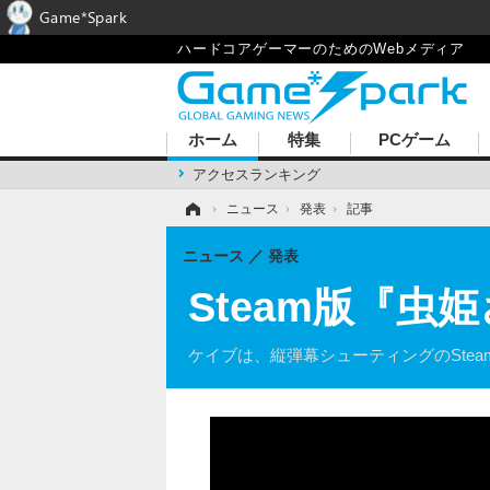
Game*Spark
ハードコアゲーマーのためのWebメディア
ホーム
特集
PCゲーム
アクセスランキング
ホーム
›
ニュース
›
発表
›
記事
ニュース
発表
Steam版『虫
ケイブは、縦弾幕シューティングのSte