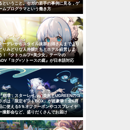
るということ。セガの若手の事例に見る，ゲ
ームプログラマという働き方
クーデレからスタイル抜群お姉さんまでより
どりみどりな人外娘たちとホテル経営しよ
う！「クトゥルフ×美少女」テーマの
ADV『ヨグ=ソトースの庭』が日本語対応
『崩壊：スターレイル』爻光とUGREENのコ
ラボは「限定ギフトBOX」が超豪華！全6商
品に使える5％オフクーポンやコスプレイヤ
ー撮影会など、盛りだくさんでお届け