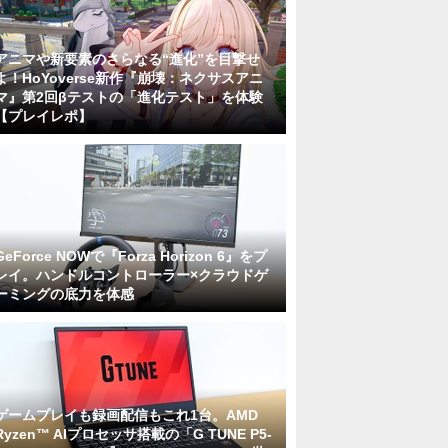
アニマや新要素のさらなる“進化”を目撃せ
よ！HoYoverse新作『崩壊：ネクサスアニ
マ』第2回βテストの「進化テスト」を体験
【プレイレポ】
GeForce NOWで『Forza Horizon 6』をプ
レイ。ハンドルコントローラー×クラウドゲ
ーミングの底力を体感
ゲームプレイも録画配信もこれ1台。AMD
Ryzen™ AIプロセッサ搭載の「G TUNE P5-