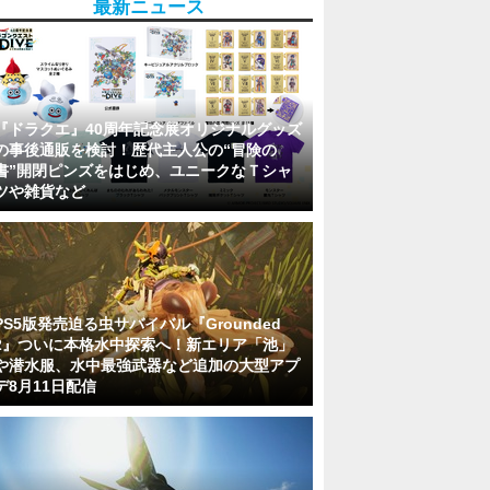
最新ニュース
『ドラクエ』40周年記念展オリジナルグッズ
の事後通販を検討！歴代主人公の“冒険の
書”開閉ピンズをはじめ、ユニークなＴシャ
ツや雑貨など
PS5版発売迫る虫サバイバル『Grounded
2』ついに本格水中探索へ！新エリア「池」
や潜水服、水中最強武器など追加の大型アプ
デ8月11日配信