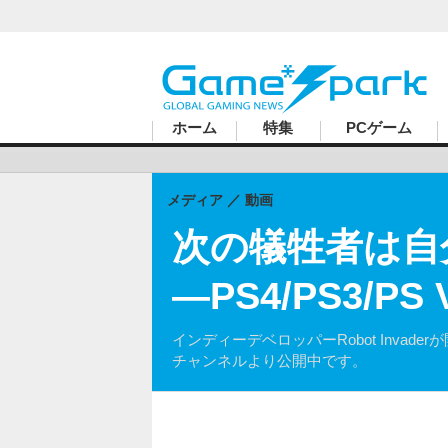
ハードコアゲーマーのためのWebメディア
ホーム
特集
PCゲーム
メディア
動画
次の犠牲者は自分？
―PS4/PS3/P
インディーデベロッパーRobot Invad
チャンネルより公開中です。