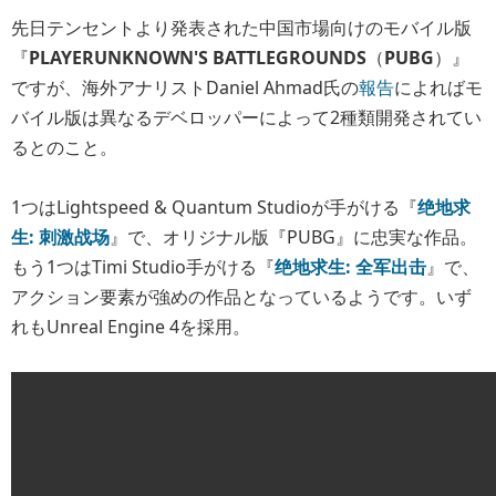
先日テンセントより発表された中国市場向けのモバイル版
『
PLAYERUNKNOWN'S BATTLEGROUNDS
（
PUBG
）』
ですが、海外アナリストDaniel Ahmad氏の
報告
によればモ
バイル版は異なるデベロッパーによって2種類開発されてい
るとのこと。
1つはLightspeed & Quantum Studioが手がける『
绝地求
生: 刺激战场
』で、オリジナル版『PUBG』に忠実な作品。
もう1つはTimi Studio手がける『
绝地求生: 全军出击
』で、
アクション要素が強めの作品となっているようです。いず
れもUnreal Engine 4を採用。