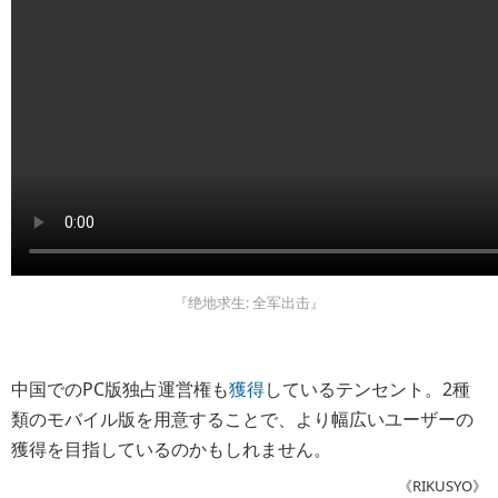
『绝地求生: 全军出击』
中国でのPC版独占運営権も
獲得
しているテンセント。2種
類のモバイル版を用意することで、より幅広いユーザーの
獲得を目指しているのかもしれません。
《RIKUSYO》