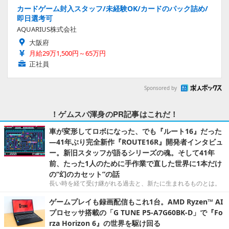
カードゲーム封入スタッフ/未経験OK/カードのパック詰め/
即日選考可
AQUARIUS株式会社
大阪府
月給29万1,500円～65万円
正社員
Sponsored by
！ゲムスパ渾身のPR記事はこれだ！
車が変形してロボになった、でも『ルート16』だった
―41年ぶり完全新作『ROUTE16R』開発者インタビュ
ー。新旧スタッフが語るシリーズの魂。そして41年
前、たった1人のために手作業で直した世界に1本だけ
の“幻のカセット”の話
長い時を経て受け継がれる過去と、新たに生まれるものとは。
ゲームプレイも録画配信もこれ1台。AMD Ryzen™ AI
プロセッサ搭載の「G TUNE P5-A7G60BK-D」で『Fo
rza Horizon 6』の世界を駆け回る