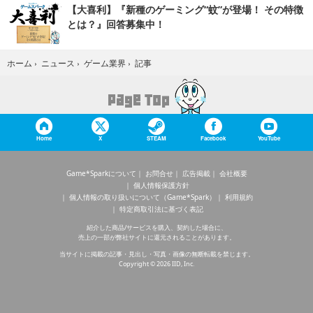
【大喜利】『新種のゲーミング“蚊”が登場！ その特徴
とは？』回答募集中！
記事
ホーム
›
ニュース
›
ゲーム業界
›
Home
X
STEAM
Facebook
YouTube
Game*Sparkについて
お問合せ
広告掲載
会社概要
個人情報保護方針
個人情報の取り扱いについて（Game*Spark）
利用規約
特定商取引法に基づく表記
紹介した商品/サービスを購入、契約した場合に、
売上の一部が弊社サイトに還元されることがあります。
当サイトに掲載の記事・見出し・写真・画像の無断転載を禁じます。
Copyright © 2026 IID, Inc.