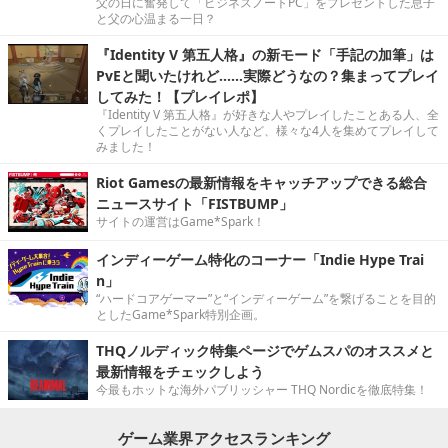
父の日に奮発して「ビジネスノートPC」をプレゼントした息子
と父の心温まる一日？
『Identity V 第五人格』の新モード「手記の加筆」は
PvEと聞いたけれど……実際どうなの？集まってプレイ
してみた！【プレイレポ】
『Identity V 第五人格』が好きな人やプレイしたことある人、全
くプレイしたことがない人など、様々な4人を集めてプレイして
みました！
Riot Gamesの最新情報をキャッチアップできる総合
ニュースサイト「FISTBUMP」
サイトの運営はGame*Spark！
インディーゲーム特化のコーナー「Indie Hype Trai
n」
“ハードコアゲーマー”と“インディーゲーム”を繋げることを目的
としたGame*Spark特別企画。
THQノルディック特集ページでゲムスパのオススメと
最新情報をチェックしよう
今最もホットな海外パブリッシャー THQ Nordicを徹底特集！
ゲーム業界アクセスランキング