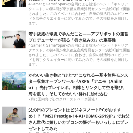
4GamerとGame*Sparkの合同による就活イベント「キャリア
クエスト」の第4回が東京都立産業貿易センター浜松町館で開催
されました。このイベントに合わせ、自身の就活時のエピソー
ドを若手クリエイターに聞いてみたので、その模様をお届けし
ます。
若手抜擢の環境で学んだこと――アプリボットの運営
プロデューサーが語る「巻き込み力」の重要性
4GamerとGame*Sparkの合同による就活イベント「キャリア
クエスト」の第4回が東京都立産業貿易センター浜松町館で開催
されました。このイベントに合わせ、自身の就活時のエピソー
ドを若手クリエイターに聞いてみたので、その模様をお届けし
ます。
かわいい生き物と"ひとつ"になれる―基本無料モンス
ター収集オープンワールドARPG『アニモ（Aniim
o）』先行プレイレポ。相棒とリンクして空を飛び、
海を渡り、そしてかわいい群れに紛れ込む
7月に国内向け初のクローズドベータ開催！
父の日のプレゼントはビジネスノートPCがおすす
め！？「MSI Prestige-14-AI+D3MG-2619JP」でお父
さん世代に嬉しいカプコンの懐ゲーもいっしょにプレ
ゼントしてみた