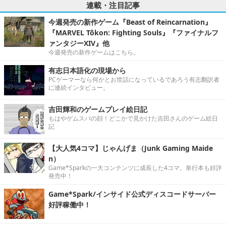
連載・注目記事
今週発売の新作ゲーム『Beast of Reincarnation』
『MARVEL Tōkon: Fighting Souls』『ファイナルフ
ァンタジーXIV』他
今週発売の新作ゲームはこちら。
有志日本語化の現場から
PCゲーマーなら何かとお世話になっているであろう有志翻訳者
に連続インタビュー。
吉田輝和のゲームプレイ絵日記
もはやゲムスパの顔！どこかで見かけた吉田さんのゲーム絵日
記
【大人気4コマ】じゃんげま（Junk Gaming Maide
n）
Game*Sparkの一大コンテンツに成長した4コマ。単行本も好評
発売中！
Game*Spark/インサイド公式ディスコードサーバー
好評稼働中！