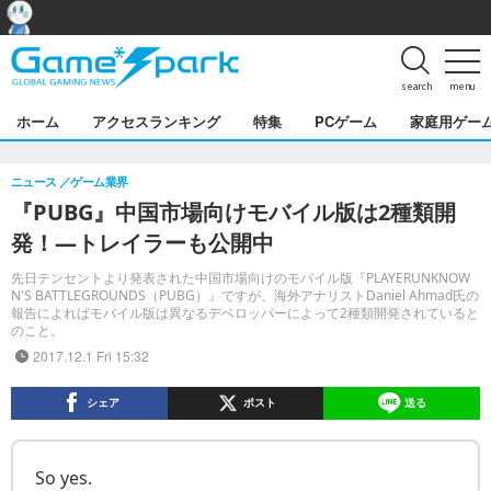
search
menu
ホーム
アクセスランキング
特集
PCゲーム
家庭用ゲー
ニュース
ゲーム業界
『PUBG』中国市場向けモバイル版は2種類開
発！―トレイラーも公開中
先日テンセントより発表された中国市場向けのモバイル版『PLAYERUNKNOW
N'S BATTLEGROUNDS（PUBG）』ですが、海外アナリストDaniel Ahmad氏の
報告によればモバイル版は異なるデベロッパーによって2種類開発されていると
のこと。
2017.12.1 Fri 15:32
シェア
ポスト
送る
So yes.