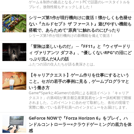
ゲーム＆制作の拠点となるノートPCで話題のレースタイトルを
プレイ。放熱性能もチェックしました！
シリーズ第1作が現行機向けに復活！懐かしくも色褪せ
ない『カルドセプト ザ ファースト』遊びやすい機能も
搭載で、あらためて“原典”に触れるのにぴったり
シリーズ第1作が現行機向けの新機能を備えて復活！
「冒険は楽しいものだ」 ─『FF11』と『ウィザードリ
ィ ヴァリアンツ ダフネ』、"優しくないRPG"の沼にど
っぷり沈んだ4人の話
ふたつの沼の住人たちが語る奥深さとは。
【キャリアクエスト】ゲーム作りを仕事にするという
こと。セガの若手の事例に見る，ゲームプログラマと
いう働き方
Game*Sparkと4Gamerの合同による就活イベント「キャリア
クエスト」の第4回が東京都立産業貿易センター浜松町館で開催
されました。このイベントに合わせて取材した、各社の現場で
実際に働いている若手社員へのインタビューをお届けします。
GeForce NOWで『Forza Horizon 6』をプレイ。ハ
ンドルコントローラー×クラウドゲーミングの底力を体
感