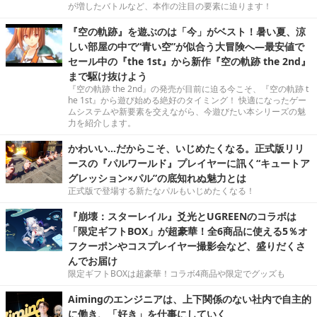
が増したバトルなど、本作の注目の要素に迫ります！
『空の軌跡』を遊ぶのは「今」がベスト！暑い夏、涼
しい部屋の中で“青い空”が似合う大冒険へ―最安値で
セール中の『the 1st』から新作『空の軌跡 the 2nd』
まで駆け抜けよう
『空の軌跡 the 2nd』の発売が目前に迫る今こそ、『空の軌跡 t
he 1st』から遊び始める絶好のタイミング！ 快適になったゲー
ムシステムや新要素を交えながら、今遊びたい本シリーズの魅
力を紹介します。
かわいい…だからこそ、いじめたくなる。正式版リリ
ースの『パルワールド』プレイヤーに訊く“キュートア
グレッション×パル”の底知れぬ魅力とは
正式版で登場する新たなパルもいじめたくなる！
『崩壊：スターレイル』爻光とUGREENのコラボは
「限定ギフトBOX」が超豪華！全6商品に使える5％オ
フクーポンやコスプレイヤー撮影会など、盛りだくさ
んでお届け
限定ギフトBOXは超豪華！コラボ4商品や限定でグッズも
Aimingのエンジニアは、上下関係のない社内で自主的
に働き、「好き」を仕事にしていく