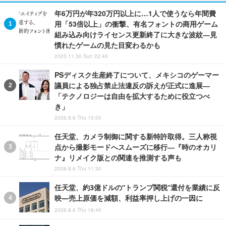
年6万円が年320万円以上に…1人で使うなら年間費
用「53倍以上」の衝撃、有名フォントの商用ゲーム
組み込み向けライセンス更新終了に大きな波紋―見
慣れたゲームの見た目変わるかも
2025.11.30 Sun 22:49
PSディスク生産終了について、メキシコのゲーマー
議員による独占禁止法違反の訴えが正式に進展―
「テクノロジーは自由を拡大するために役立つべ
き」
2026.8.6 Thu 13:00
任天堂、カメラ制御に関する新特許取得。三人称視
点から撮影モードへスムーズに移行―『時のオカリ
ナ』リメイク版との関連を推測する声も
2026.8.6 Thu 11:30
任天堂、約3億ドルの“トランプ関税”還付を業績に反
映―売上原価を減額、利益率押し上げの一因に
2026.8.6 Thu 18:40