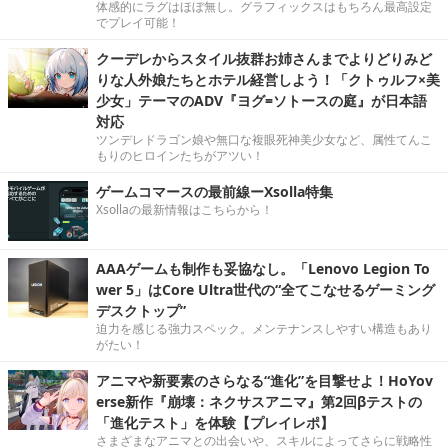
体感的にラグはほぼ無し。グラフィックスはもちろん最高設定
でプレイ可能！
クーデレからスタイル抜群お姉さんまでよりどりみど
りな人外娘たちとホテル経営しよう！「クトゥルフ×美
少女」テーマのADV『ヨグ=ソトースの庭』が日本語
対応
ツンデレドラゴン娘や無口な複眼死神美少女など、属性てんこ
もりのヒロインたちがアツい！
ゲームコマースの最前線ーXsolla特集
Xsollaの最新情報はこちらから！
AAAゲームも制作も妥協なし。「Lenovo Legion To
wer 5」はCore Ultra世代の“全てこなせるゲーミング
デスクトップ”
迫力を感じる強力スペック。メンテナンスしやすい構造もあり
がたい！
アニマや新要素のさらなる“進化”を目撃せよ！HoYov
erse新作『崩壊：ネクサスアニマ』第2回βテストの
「進化テスト」を体験【プレイレポ】
さまざまなアニマとの出会いや、スキルによってさらに戦略性