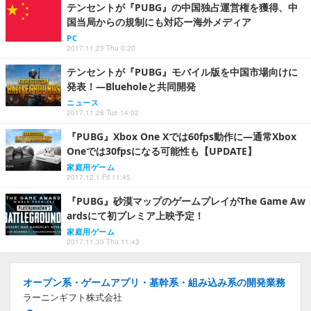
テンセントが『PUBG』の中国独占運営権を獲得、中
国当局からの規制にも対応ー海外メディア
PC
2017.11.23 Thu 0:20
テンセントが『PUBG』モバイル版を中国市場向けに
発表！―Blueholeと共同開発
ニュース
2017.11.28 Tue 14:02
『PUBG』Xbox One Xでは60fps動作に―通常Xbox
Oneでは30fpsになる可能性も【UPDATE】
家庭用ゲーム
2017.12.1 Fri 11:45
『PUBG』砂漠マップのゲームプレイがThe Game Aw
ardsにて初プレミア上映予定！
家庭用ゲーム
2017.11.30 Thu 11:43
オープン系・ゲームアプリ・基幹系・組み込み系の開発業務
ラーニンギフト株式会社