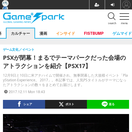
search
menu
料
カルチャー
漫画
インサイド
FISTBUMP
ゲムマイド
ゲーム文化
イベント
PSXが閉幕！まるでテーマパークだった会場の
アトラクションを紹介【PSX17】
12月9日と10日に米アナハイムで開催され、無事閉幕した大規模イベント「Pla
yStation Experience。 2017」。本記事では、人気PSタイトルがテーマになっ
たアトラクションの数々をまとめてお届けします。
2017.12.11 Mon 18:43
シェア
ポスト
送る