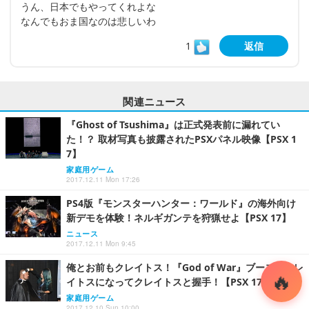
うん、日本でもやってくれよな
なんでもおま国なのは悲しいわ
1
返信
関連ニュース
『Ghost of Tsushima』は正式発表前に漏れてい
た！？ 取材写真も披露されたPSXパネル映像【PSX 1
7】
家庭用ゲーム
2017.12.11 Mon 17:26
PS4版『モンスターハンター：ワールド』の海外向け
新デモを体験！ネルギガンテを狩猟せよ【PSX 17】
ニュース
2017.12.11 Mon 9:45
俺とお前もクレイトス！『God of War』ブースでクレ
イトスになってクレイトスと握手！【PSX 17】
家庭用ゲーム
2017.12.10 Sun 10:00