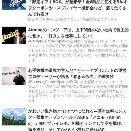
「限定ギフトBOX」が超豪華！全6商品に使える5％オ
フクーポンやコスプレイヤー撮影会など、盛りだくさ
んでお届け
限定ギフトBOXは超豪華！コラボ4商品や限定でグッズも
Aimingのエンジニアは、上下関係のない社内で自主的
に働き、「好き」を仕事にしていく
4GamerとGame*Sparkの合同による就活イベント「キャリア
クエスト」の第4回が東京都立産業貿易センター浜松町館で開催
されました。このイベントに合わせ、自身の就活時のエピソー
ドを若手クリエイターに聞いてみたので、その模様をお届けし
ます。
若手抜擢の環境で学んだこと――アプリボットの運営
プロデューサーが語る「巻き込み力」の重要性
4GamerとGame*Sparkの合同による就活イベント「キャリア
クエスト」の第4回が東京都立産業貿易センター浜松町館で開催
されました。このイベントに合わせ、自身の就活時のエピソー
ドを若手クリエイターに聞いてみたので、その模様をお届けし
ます。
かわいい生き物と"ひとつ"になれる―基本無料モンス
ター収集オープンワールドARPG『アニモ（Aniim
o）』先行プレイレポ。相棒とリンクして空を飛び、
海を渡り、そしてかわいい群れに紛れ込む