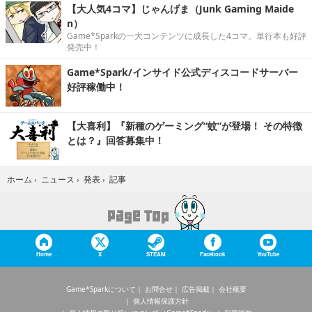
【大人気4コマ】じゃんげま（Junk Gaming Maide
n）
Game*Sparkの一大コンテンツに成長した4コマ。単行本も好評
発売中！
Game*Spark/インサイド公式ディスコードサーバー
好評稼働中！
【大喜利】『新種のゲーミング“蚊”が登場！ その特徴
とは？』回答募集中！
記事
ホーム
›
ニュース
›
発表
›
Home
X
STEAM
Facebook
YouTube
Game*Sparkについて
お問合せ
広告掲載
会社概要
個人情報保護方針