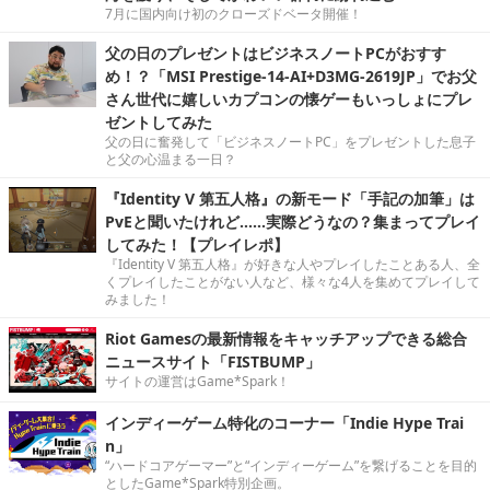
7月に国内向け初のクローズドベータ開催！
父の日のプレゼントはビジネスノートPCがおすす
め！？「MSI Prestige-14-AI+D3MG-2619JP」でお父
さん世代に嬉しいカプコンの懐ゲーもいっしょにプレ
ゼントしてみた
父の日に奮発して「ビジネスノートPC」をプレゼントした息子
と父の心温まる一日？
『Identity V 第五人格』の新モード「手記の加筆」は
PvEと聞いたけれど……実際どうなの？集まってプレイ
してみた！【プレイレポ】
『Identity V 第五人格』が好きな人やプレイしたことある人、全
くプレイしたことがない人など、様々な4人を集めてプレイして
みました！
Riot Gamesの最新情報をキャッチアップできる総合
ニュースサイト「FISTBUMP」
サイトの運営はGame*Spark！
インディーゲーム特化のコーナー「Indie Hype Trai
n」
“ハードコアゲーマー”と“インディーゲーム”を繋げることを目的
としたGame*Spark特別企画。