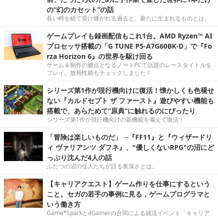
の“幻のカセット”の話
長い時を経て受け継がれる過去と、新たに生まれるものとは。
ゲームプレイも録画配信もこれ1台。AMD Ryzen™ AI
プロセッサ搭載の「G TUNE P5-A7G60BK-D」で『Fo
rza Horizon 6』の世界を駆け回る
ゲーム＆制作の拠点となるノートPCで話題のレースタイトルを
プレイ。放熱性能もチェックしました！
シリーズ第1作が現行機向けに復活！懐かしくも色褪せ
ない『カルドセプト ザ ファースト』遊びやすい機能も
搭載で、あらためて“原典”に触れるのにぴったり
シリーズ第1作が現行機向けの新機能を備えて復活！
「冒険は楽しいものだ」 ─『FF11』と『ウィザードリ
ィ ヴァリアンツ ダフネ』、"優しくないRPG"の沼にど
っぷり沈んだ4人の話
ふたつの沼の住人たちが語る奥深さとは。
【キャリアクエスト】ゲーム作りを仕事にするという
こと。セガの若手の事例に見る，ゲームプログラマと
いう働き方
Game*Sparkと4Gamerの合同による就活イベント「キャリア