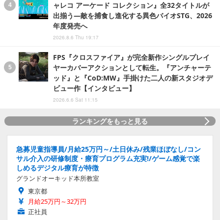
ャレコ アーケード コレクション』全32タイトルが
出揃う―敵を捕食し進化する異色バイオSTG、2026
年度発売へ
2026.8.6 Thu 19:17
FPS『クロスファイア』が完全新作シングルプレイ
ヤーカバーアクションとして転生。『アンチャーテ
ッド』と『CoD:MW』手掛けた二人の新スタジオデ
ビュー作【インタビュー】
2026.6.6 Sat 11:15
ランキングをもっと見る
急募児童指導員/月給25万円～/土日休み/残業ほぼなし/コン
サル介入の研修制度・療育プログラム充実!/ゲーム感覚で楽
しめるデジタル療育が特徴
グランドオーキッド本所教室
東京都
月給25万円～32万円
正社員