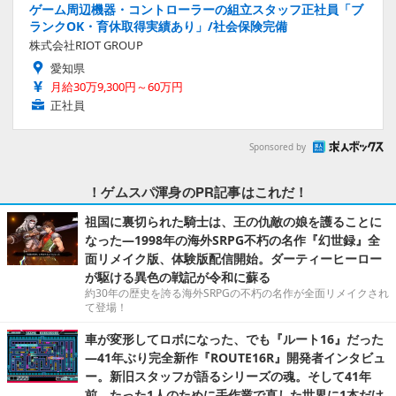
ゲーム周辺機器・コントローラーの組立スタッフ正社員「ブ
ランクOK・育休取得実績あり」/社会保険完備
株式会社RIOT GROUP
愛知県
月給30万9,300円～60万円
正社員
Sponsored by
！ゲムスパ渾身のPR記事はこれだ！
祖国に裏切られた騎士は、王の仇敵の娘を護ることに
なった―1998年の海外SRPG不朽の名作『幻世録』全
面リメイク版、体験版配信開始。ダーティーヒーロー
が駆ける異色の戦記が令和に蘇る
約30年の歴史を誇る海外SRPGの不朽の名作が全面リメイクされ
て登場！
車が変形してロボになった、でも『ルート16』だった
―41年ぶり完全新作『ROUTE16R』開発者インタビュ
ー。新旧スタッフが語るシリーズの魂。そして41年
前、たった1人のために手作業で直した世界に1本だけ