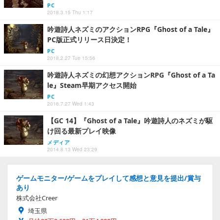
PC
2018.3.15 Thu 1:17
吟遊詩人ネズミのアクションRPG『Ghost of a Tale』
PC版正式リリース日決定！
PC
2018.2.27 Tue 15:56
吟遊詩人ネズミの幻想アクションRPG『Ghost of a Ta
le』Steam早期アクセス開始
PC
2016.7.27 Wed 1:43
【GC 14】『Ghost of a Tale』吟遊詩人のネズミが駆
け回る最新プレイ映像
メディア
2014.8.13 Wed 23:29
ゲームモニター/ゲームをプレイして感想と意見を提出/賞与
あり
株式会社Creer
埼玉県