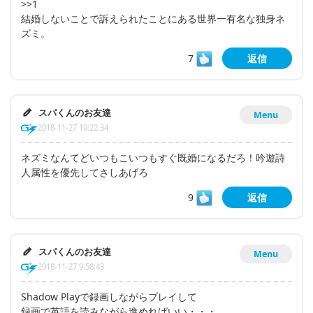
>>1
結婚しないことで訴えられたことにある世界一有名な独身ネ
ズミ。
7
返信
スパくんのお友達
Menu
2018-11-27 10:22:34
ネズミなんてどいつもこいつもすぐ既婚になるだろ！吟遊詩
人属性を優先してさしあげろ
9
返信
スパくんのお友達
Menu
2018-11-27 9:58:43
Shadow Playで録画しながらプレイして
録画で英語を読みながら進めればいい・・・