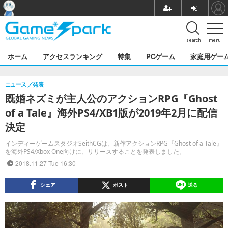
search
menu
ホーム
アクセスランキング
特集
PCゲーム
家庭用ゲー
ニュース
発表
既婚ネズミが主人公のアクションRPG『Ghost
of a Tale』海外PS4/XB1版が2019年2月に配信
決定
インディーゲームスタジオSeithCGは、新作アクションRPG『Ghost of a Tale』
を海外PS4/Xbox One向けに、リリースすることを発表しました。
2018.11.27 Tue 16:30
シェア
ポスト
送る