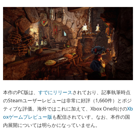
本作のPC版は、
すでにリリース
されており、記事執筆時点
のSteamユーザーレビューは非常に好評（1,660件）とポジ
ティブな評価。海外ではこれに加えて、Xbox One向けの
Xb
oxゲームプレビュー版
も配信されていす。なお、本作の国
内展開については明らかになっていません。