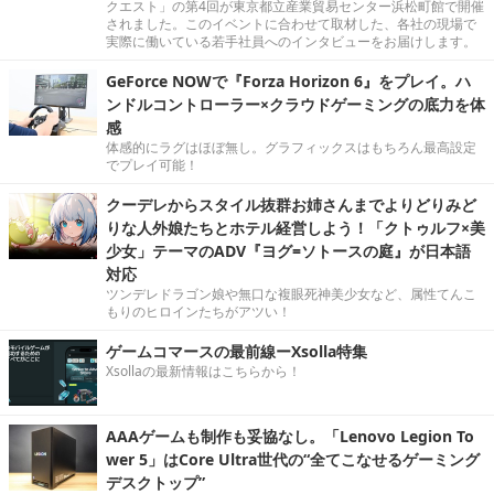
クエスト」の第4回が東京都立産業貿易センター浜松町館で開催
されました。このイベントに合わせて取材した、各社の現場で
実際に働いている若手社員へのインタビューをお届けします。
GeForce NOWで『Forza Horizon 6』をプレイ。ハ
ンドルコントローラー×クラウドゲーミングの底力を体
感
体感的にラグはほぼ無し。グラフィックスはもちろん最高設定
でプレイ可能！
クーデレからスタイル抜群お姉さんまでよりどりみど
りな人外娘たちとホテル経営しよう！「クトゥルフ×美
少女」テーマのADV『ヨグ=ソトースの庭』が日本語
対応
ツンデレドラゴン娘や無口な複眼死神美少女など、属性てんこ
もりのヒロインたちがアツい！
ゲームコマースの最前線ーXsolla特集
Xsollaの最新情報はこちらから！
AAAゲームも制作も妥協なし。「Lenovo Legion To
wer 5」はCore Ultra世代の“全てこなせるゲーミング
デスクトップ”