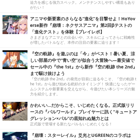
迫力を感じる強力スペック。メンテナンスしやすい構造もあり
がたい！
アニマや新要素のさらなる“進化”を目撃せよ！HoYov
erse新作『崩壊：ネクサスアニマ』第2回βテストの
「進化テスト」を体験【プレイレポ】
さまざまなアニマとの出会いや、スキルによってさらに戦略性
が増したバトルなど、本作の注目の要素に迫ります！
『空の軌跡』を遊ぶのは「今」がベスト！暑い夏、涼
しい部屋の中で“青い空”が似合う大冒険へ―最安値で
セール中の『the 1st』から新作『空の軌跡 the 2nd』
まで駆け抜けよう
『空の軌跡 the 2nd』の発売が目前に迫る今こそ、『空の軌跡 t
he 1st』から遊び始める絶好のタイミング！ 快適になったゲー
ムシステムや新要素を交えながら、今遊びたい本シリーズの魅
力を紹介します。
かわいい…だからこそ、いじめたくなる。正式版リリ
ースの『パルワールド』プレイヤーに訊く“キュートア
グレッション×パル”の底知れぬ魅力とは
正式版で登場する新たなパルもいじめたくなる！
『崩壊：スターレイル』爻光とUGREENのコラボは