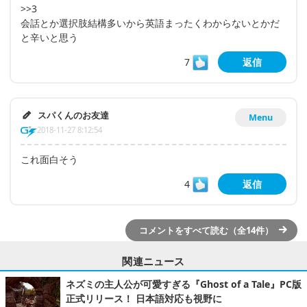
>>3
会話とか選択肢結構多いから英語まったくわからないとかだ
と辛いと思う
7
返信
スパくんのお友達
Menu
2018-11-27 8:12:54
これ面白そう
4
返信
コメントをすべて読む（全14件）
関連ニュース
ネズミの主人公が可愛すぎる『Ghost of a Tale』PC版
正式リリース！ 日本語対応も視野に