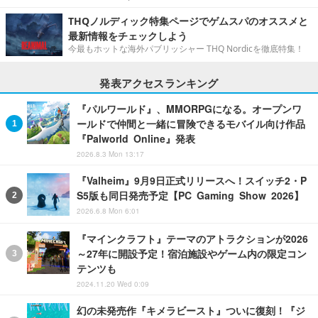
THQノルディック特集ページでゲムスパのオススメと
最新情報をチェックしよう
今最もホットな海外パブリッシャー THQ Nordicを徹底特集！
発表アクセスランキング
『パルワールド』、MMORPGになる。オープンワ
ールドで仲間と一緒に冒険できるモバイル向け作品
『Palworld Online』発表
2026.8.3 Mon 13:17
『Valheim』9月9日正式リリースへ！スイッチ2・P
S5版も同日発売予定【PC Gaming Show 2026】
2026.6.8 Mon 6:01
『マインクラフト』テーマのアトラクションが2026
～27年に開設予定！宿泊施設やゲーム内の限定コン
テンツも
2024.11.20 Wed 0:09
幻の未発売作『キメラビースト』ついに復刻！『ジ