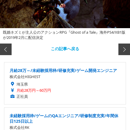
既婚ネズミが主人公のアクションRPG『Ghost of a Tale』海外PS4/XB1版
が2019年2月に配信決定
この記事へ戻る
月給28万～/未経験採用枠/研修充実/ゲーム開発エンジニア
株式会社HIGHEST
埼玉県
月給28万円～60万円
正社員
未経験採用枠/ゲームのQAエンジニア/研修制度充実/年間休
日125日以上
株式会社RK