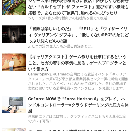
シリーズ第1作が現行機向けに復活！懐かしくも色褪せ
ない『カルドセプト ザ ファースト』遊びやすい機能も
搭載で、あらためて“原典”に触れるのにぴったり
シリーズ第1作が現行機向けの新機能を備えて復活！
「冒険は楽しいものだ」 ─『FF11』と『ウィザードリ
ィ ヴァリアンツ ダフネ』、"優しくないRPG"の沼にど
っぷり沈んだ4人の話
ふたつの沼の住人たちが語る奥深さとは。
【キャリアクエスト】ゲーム作りを仕事にするという
こと。セガの若手の事例に見る，ゲームプログラマと
いう働き方
Game*Sparkと4Gamerの合同による就活イベント「キャリア
クエスト」の第4回が東京都立産業貿易センター浜松町館で開催
されました。このイベントに合わせて取材した、各社の現場で
実際に働いている若手社員へのインタビューをお届けします。
GeForce NOWで『Forza Horizon 6』をプレイ。ハ
ンドルコントローラー×クラウドゲーミングの底力を体
感
体感的にラグはほぼ無し。グラフィックスはもちろん最高設定
でプレイ可能！