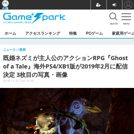
search
menu
ホーム
アクセスランキング
特集
PCゲーム
家庭用ゲー
ニュース
発表
既婚ネズミが主人公のアクションRPG『Ghost
of a Tale』海外PS4/XB1版が2019年2月に配信
決定 3枚目の写真・画像
2018.11.27 Tue 16:30