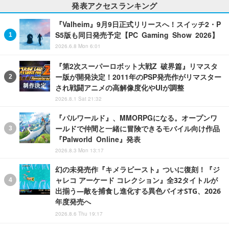
発表アクセスランキング
『Valheim』9月9日正式リリースへ！スイッチ2・P
S5版も同日発売予定【PC Gaming Show 2026】
2026.6.8 Mon 6:01
『第2次スーパーロボット大戦Z 破界篇』リマスタ
ー版が開発決定！2011年のPSP発売作がリマスター
され戦闘アニメの高解像度化やUIが調整
2026.8.1 Sat 21:32
『パルワールド』、MMORPGになる。オープンワ
ールドで仲間と一緒に冒険できるモバイル向け作品
『Palworld Online』発表
2026.8.3 Mon 13:17
幻の未発売作『キメラビースト』ついに復刻！『ジ
ャレコ アーケード コレクション』全32タイトルが
出揃う―敵を捕食し進化する異色バイオSTG、2026
年度発売へ
2026.8.6 Thu 19:17