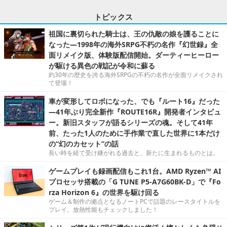
トピックス
祖国に裏切られた騎士は、王の仇敵の娘を護ることに
なった―1998年の海外SRPG不朽の名作『幻世録』全
面リメイク版、体験版配信開始。ダーティーヒーロー
が駆ける異色の戦記が令和に蘇る
約30年の歴史を誇る海外SRPGの不朽の名作が全面リメイクされ
て登場！
車が変形してロボになった、でも『ルート16』だった
―41年ぶり完全新作『ROUTE16R』開発者インタビュ
ー。新旧スタッフが語るシリーズの魂。そして41年
前、たった1人のために手作業で直した世界に1本だけ
の“幻のカセット”の話
長い時を経て受け継がれる過去と、新たに生まれるものとは。
ゲームプレイも録画配信もこれ1台。AMD Ryzen™ AI
プロセッサ搭載の「G TUNE P5-A7G60BK-D」で『Fo
rza Horizon 6』の世界を駆け回る
ゲーム＆制作の拠点となるノートPCで話題のレースタイトルを
プレイ。放熱性能もチェックしました！