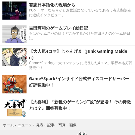
有志日本語化の現場から
PCゲーマーなら何かとお世話になっているであろう有志翻訳者
に連続インタビュー。
吉田輝和のゲームプレイ絵日記
もはやゲムスパの顔！どこかで見かけた吉田さんのゲーム絵日
記
【大人気4コマ】じゃんげま（Junk Gaming Maide
n）
Game*Sparkの一大コンテンツに成長した4コマ。単行本も好評
発売中！
Game*Spark/インサイド公式ディスコードサーバー
好評稼働中！
【大喜利】『新種のゲーミング“蚊”が登場！ その特徴
とは？』回答募集中！
写真・画像
ホーム
›
ニュース
›
発表
›
記事
›