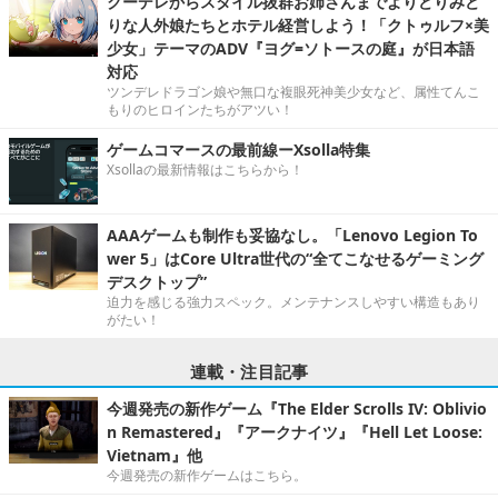
クーデレからスタイル抜群お姉さんまでよりどりみど
りな人外娘たちとホテル経営しよう！「クトゥルフ×美
少女」テーマのADV『ヨグ=ソトースの庭』が日本語
対応
ツンデレドラゴン娘や無口な複眼死神美少女など、属性てんこ
もりのヒロインたちがアツい！
ゲームコマースの最前線ーXsolla特集
Xsollaの最新情報はこちらから！
AAAゲームも制作も妥協なし。「Lenovo Legion To
wer 5」はCore Ultra世代の“全てこなせるゲーミング
デスクトップ”
迫力を感じる強力スペック。メンテナンスしやすい構造もあり
がたい！
連載・注目記事
今週発売の新作ゲーム『The Elder Scrolls IV: Oblivio
n Remastered』『アークナイツ』『Hell Let Loose:
Vietnam』他
今週発売の新作ゲームはこちら。