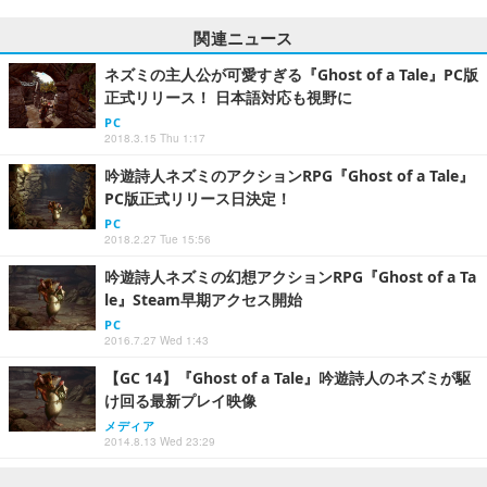
関連ニュース
ネズミの主人公が可愛すぎる『Ghost of a Tale』PC版
正式リリース！ 日本語対応も視野に
PC
2018.3.15 Thu 1:17
吟遊詩人ネズミのアクションRPG『Ghost of a Tale』
PC版正式リリース日決定！
PC
2018.2.27 Tue 15:56
吟遊詩人ネズミの幻想アクションRPG『Ghost of a Ta
le』Steam早期アクセス開始
PC
2016.7.27 Wed 1:43
【GC 14】『Ghost of a Tale』吟遊詩人のネズミが駆
け回る最新プレイ映像
メディア
2014.8.13 Wed 23:29