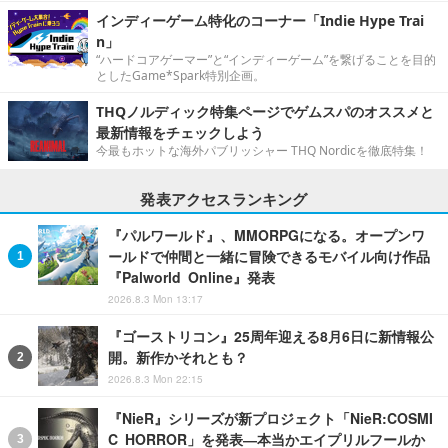
インディーゲーム特化のコーナー「Indie Hype Trai
n」
“ハードコアゲーマー”と“インディーゲーム”を繋げることを目的
としたGame*Spark特別企画。
THQノルディック特集ページでゲムスパのオススメと
最新情報をチェックしよう
今最もホットな海外パブリッシャー THQ Nordicを徹底特集！
発表アクセスランキング
『パルワールド』、MMORPGになる。オープンワ
ールドで仲間と一緒に冒険できるモバイル向け作品
『Palworld Online』発表
2026.8.3 Mon 13:17
『ゴーストリコン』25周年迎える8月6日に新情報公
開。新作かそれとも？
2026.8.3 Mon 22:15
『NieR』シリーズが新プロジェクト「NieR:COSMI
C HORROR」を発表―本当かエイプリルフールか