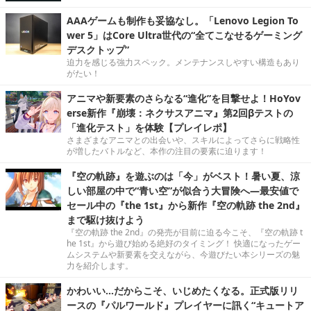
AAAゲームも制作も妥協なし。「Lenovo Legion To
wer 5」はCore Ultra世代の“全てこなせるゲーミング
デスクトップ”
迫力を感じる強力スペック。メンテナンスしやすい構造もあり
がたい！
アニマや新要素のさらなる“進化”を目撃せよ！HoYov
erse新作『崩壊：ネクサスアニマ』第2回βテストの
「進化テスト」を体験【プレイレポ】
さまざまなアニマとの出会いや、スキルによってさらに戦略性
が増したバトルなど、本作の注目の要素に迫ります！
『空の軌跡』を遊ぶのは「今」がベスト！暑い夏、涼
しい部屋の中で“青い空”が似合う大冒険へ―最安値で
セール中の『the 1st』から新作『空の軌跡 the 2nd』
まで駆け抜けよう
『空の軌跡 the 2nd』の発売が目前に迫る今こそ、『空の軌跡 t
he 1st』から遊び始める絶好のタイミング！ 快適になったゲー
ムシステムや新要素を交えながら、今遊びたい本シリーズの魅
力を紹介します。
かわいい…だからこそ、いじめたくなる。正式版リリ
ースの『パルワールド』プレイヤーに訊く“キュートア