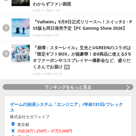
わからずファン困惑
2026.4.1 Wed 1:09
『Valheim』9月9日正式リリースへ！スイッチ2・P
S5版も同日発売予定【PC Gaming Show 2026】
2026.6.8 Mon 6:01
『崩壊：スターレイル』爻光とUGREENのコラボは
「限定ギフトBOX」が超豪華！全6商品に使える5％
オフクーポンやコスプレイヤー撮影会など、盛りだ
くさんでお届け
PR
2026.7.6 Mon 19:10
ランキングをもっと見る
ゲームの決済システム「エンジニア」/年休131日/フレック
ス
株式会社セガフェイブ
東京都
月給28万1,250円～37万5,000円