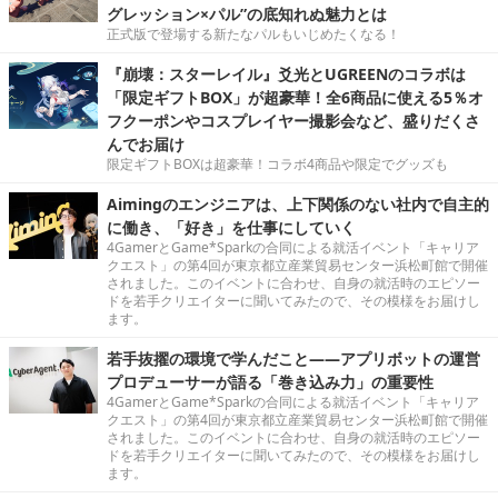
グレッション×パル”の底知れぬ魅力とは
正式版で登場する新たなパルもいじめたくなる！
『崩壊：スターレイル』爻光とUGREENのコラボは
「限定ギフトBOX」が超豪華！全6商品に使える5％オ
フクーポンやコスプレイヤー撮影会など、盛りだくさ
んでお届け
限定ギフトBOXは超豪華！コラボ4商品や限定でグッズも
Aimingのエンジニアは、上下関係のない社内で自主的
に働き、「好き」を仕事にしていく
4GamerとGame*Sparkの合同による就活イベント「キャリア
クエスト」の第4回が東京都立産業貿易センター浜松町館で開催
されました。このイベントに合わせ、自身の就活時のエピソー
ドを若手クリエイターに聞いてみたので、その模様をお届けし
ます。
若手抜擢の環境で学んだこと――アプリボットの運営
プロデューサーが語る「巻き込み力」の重要性
4GamerとGame*Sparkの合同による就活イベント「キャリア
クエスト」の第4回が東京都立産業貿易センター浜松町館で開催
されました。このイベントに合わせ、自身の就活時のエピソー
ドを若手クリエイターに聞いてみたので、その模様をお届けし
ます。