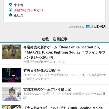
東京都
月給28万円～32万円
正社員
Sponsored by
連載・注目記事
今週発売の新作ゲーム『Beast of Reincarnation』
『MARVEL Tōkon: Fighting Souls』『ファイナルフ
ァンタジーXIV』他
今週発売の新作ゲームはこちら。
有志日本語化の現場から
PCゲーマーなら何かとお世話になっているであろう有志翻訳者
に連続インタビュー。
吉田輝和のゲームプレイ絵日記
もはやゲムスパの顔！どこかで見かけた吉田さんのゲーム絵日
記
【大人気4コマ】じゃんげま（Junk Gaming Maide