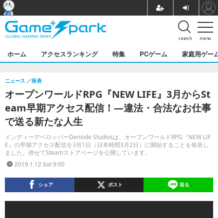
search
menu
ホーム
アクセスランキング
特集
PCゲーム
家庭用ゲー
ニュース
発表
オープンワールドRPG『NEW LIFE』3月からSt
eam早期アクセス配信！―違法・合法なお仕事
で送る新たな人生
インディーデベロッパーDenside Studiosは、オープンワールドRPG『NEW LIF
E』の早期アクセス配信を3月1日（日本時間3月2日）に開始することを発表し
ました。併せてSteamストアページを公開しています。
2019.1.12 Sat 9:00
シェア
ポスト
送る