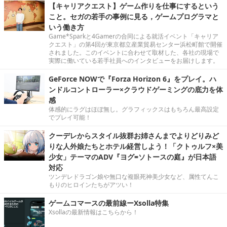
【キャリアクエスト】ゲーム作りを仕事にするという
こと。セガの若手の事例に見る，ゲームプログラマと
いう働き方
Game*Sparkと4Gamerの合同による就活イベント「キャリア
クエスト」の第4回が東京都立産業貿易センター浜松町館で開催
されました。このイベントに合わせて取材した、各社の現場で
実際に働いている若手社員へのインタビューをお届けします。
GeForce NOWで『Forza Horizon 6』をプレイ。ハ
ンドルコントローラー×クラウドゲーミングの底力を体
感
体感的にラグはほぼ無し。グラフィックスはもちろん最高設定
でプレイ可能！
クーデレからスタイル抜群お姉さんまでよりどりみど
りな人外娘たちとホテル経営しよう！「クトゥルフ×美
少女」テーマのADV『ヨグ=ソトースの庭』が日本語
対応
ツンデレドラゴン娘や無口な複眼死神美少女など、属性てんこ
もりのヒロインたちがアツい！
ゲームコマースの最前線ーXsolla特集
Xsollaの最新情報はこちらから！