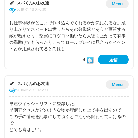
スパくんのお友達
Menu
2019-01-13 0:40:30
お仕事体験がどこまで作り込んでくれるかが気になるな。成
り上がりでスピード出世したらその分蹴落とそうと画策する
敵が増えたり、堅実にコツコツ働いたら人徳も上がって有事
の際助けてもらったり、ってロールプレイに見合ったイベン
トとか用意されてると尚良し
4
返信
スパくんのお友達
Menu
2019-01-12 13:47:23
早速ウィッシュリストに登録した。
早期アクセスがどのような物か理解した上で手を出すので
この手の情報を記事にして頂くと早期から関わっていけるの
で
とても喜ばしい。