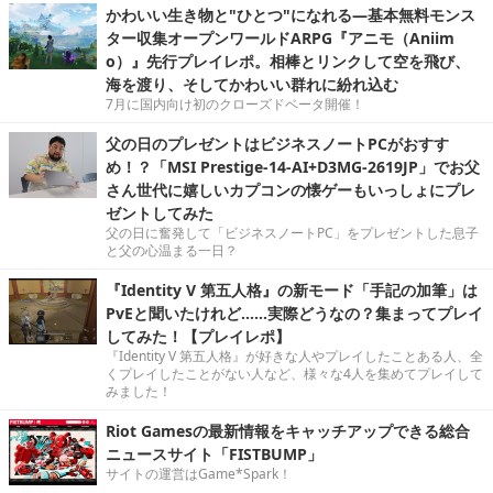
かわいい生き物と"ひとつ"になれる―基本無料モンス
ター収集オープンワールドARPG『アニモ（Aniim
o）』先行プレイレポ。相棒とリンクして空を飛び、
海を渡り、そしてかわいい群れに紛れ込む
7月に国内向け初のクローズドベータ開催！
父の日のプレゼントはビジネスノートPCがおすす
め！？「MSI Prestige-14-AI+D3MG-2619JP」でお父
さん世代に嬉しいカプコンの懐ゲーもいっしょにプレ
ゼントしてみた
父の日に奮発して「ビジネスノートPC」をプレゼントした息子
と父の心温まる一日？
『Identity V 第五人格』の新モード「手記の加筆」は
PvEと聞いたけれど……実際どうなの？集まってプレイ
してみた！【プレイレポ】
『Identity V 第五人格』が好きな人やプレイしたことある人、全
くプレイしたことがない人など、様々な4人を集めてプレイして
みました！
Riot Gamesの最新情報をキャッチアップできる総合
ニュースサイト「FISTBUMP」
サイトの運営はGame*Spark！