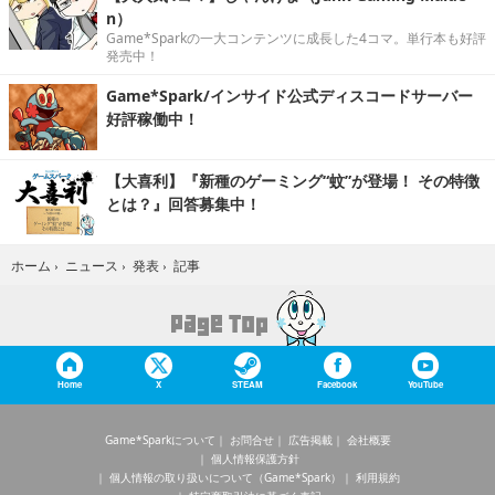
n）
Game*Sparkの一大コンテンツに成長した4コマ。単行本も好評
発売中！
Game*Spark/インサイド公式ディスコードサーバー
好評稼働中！
【大喜利】『新種のゲーミング“蚊”が登場！ その特徴
とは？』回答募集中！
記事
ホーム
›
ニュース
›
発表
›
Home
X
STEAM
Facebook
YouTube
Game*Sparkについて
お問合せ
広告掲載
会社概要
個人情報保護方針
個人情報の取り扱いについて（Game*Spark）
利用規約