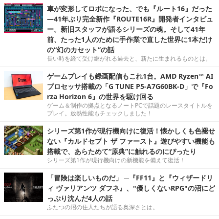
車が変形してロボになった、でも『ルート16』だった
―41年ぶり完全新作『ROUTE16R』開発者インタビュ
ー。新旧スタッフが語るシリーズの魂。そして41年
前、たった1人のために手作業で直した世界に1本だけ
の“幻のカセット”の話
長い時を経て受け継がれる過去と、新たに生まれるものとは。
ゲームプレイも録画配信もこれ1台。AMD Ryzen™ AI
プロセッサ搭載の「G TUNE P5-A7G60BK-D」で『Fo
rza Horizon 6』の世界を駆け回る
ゲーム＆制作の拠点となるノートPCで話題のレースタイトルを
プレイ。放熱性能もチェックしました！
シリーズ第1作が現行機向けに復活！懐かしくも色褪せ
ない『カルドセプト ザ ファースト』遊びやすい機能も
搭載で、あらためて“原典”に触れるのにぴったり
シリーズ第1作が現行機向けの新機能を備えて復活！
「冒険は楽しいものだ」 ─『FF11』と『ウィザードリ
ィ ヴァリアンツ ダフネ』、"優しくないRPG"の沼にど
っぷり沈んだ4人の話
ふたつの沼の住人たちが語る奥深さとは。