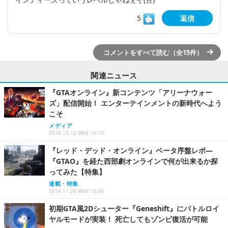
5
返信
コメントをすべて読む（全15件）
関連ニュース
『GTAオンライン』新コンテンツ「アリーナウォー
ズ」配信開始！ エンターテインメントの新時代へよう
こそ
メディア
2018.12.12 Wed 16:15
『レッド・デッド・オンライン』ベータ序盤レポ―
『GTAO』を経た西部劇オンラインで何が出来るか探
ってみた【特集】
連載・特集
2018.11.28 Wed 13:00
初期GTA風2Dシューター『Geneshift』にバトルロイ
ヤルモードが実装！ 死亡してもゾンビ復活が可能