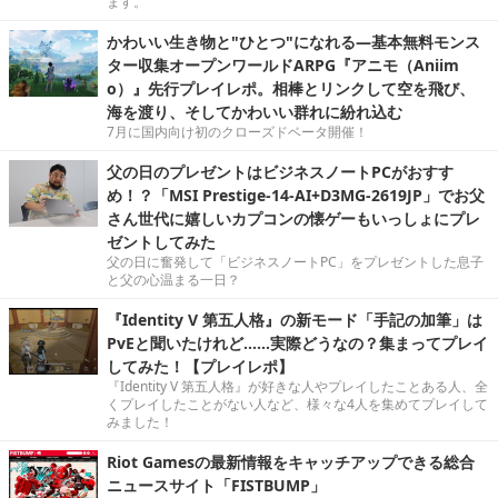
ます。
かわいい生き物と"ひとつ"になれる―基本無料モンス
ター収集オープンワールドARPG『アニモ（Aniim
o）』先行プレイレポ。相棒とリンクして空を飛び、
海を渡り、そしてかわいい群れに紛れ込む
7月に国内向け初のクローズドベータ開催！
父の日のプレゼントはビジネスノートPCがおすす
め！？「MSI Prestige-14-AI+D3MG-2619JP」でお父
さん世代に嬉しいカプコンの懐ゲーもいっしょにプレ
ゼントしてみた
父の日に奮発して「ビジネスノートPC」をプレゼントした息子
と父の心温まる一日？
『Identity V 第五人格』の新モード「手記の加筆」は
PvEと聞いたけれど……実際どうなの？集まってプレイ
してみた！【プレイレポ】
『Identity V 第五人格』が好きな人やプレイしたことある人、全
くプレイしたことがない人など、様々な4人を集めてプレイして
みました！
Riot Gamesの最新情報をキャッチアップできる総合
ニュースサイト「FISTBUMP」