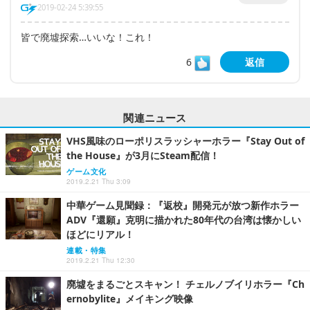
2019-02-24 5:39:55
皆で廃墟探索…いいな！これ！
6
返信
関連ニュース
VHS風味のローポリスラッシャーホラー『Stay Out of
the House』が3月にSteam配信！
ゲーム文化
2019.2.21 Thu 3:09
中華ゲーム見聞録：『返校』開発元が放つ新作ホラー
ADV『還願』克明に描かれた80年代の台湾は懐かしい
ほどにリアル！
連載・特集
2019.2.21 Thu 12:30
廃墟をまるごとスキャン！ チェルノブイリホラー『Ch
ernobylite』メイキング映像