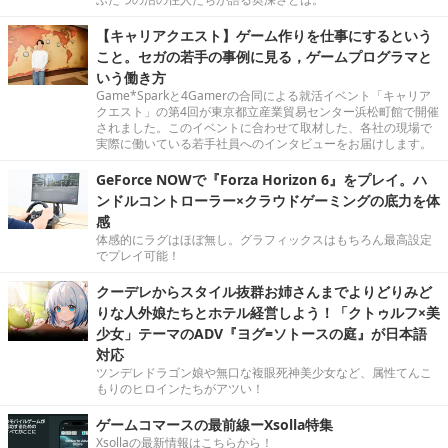
【キャリアクエスト】ゲーム作りを仕事にするという
こと。セガの若手の事例に見る，ゲームプログラマと
いう働き方
Game*Sparkと4Gamerの合同による就活イベント「キャリア
クエスト」の第4回が東京都立産業貿易センター浜松町館で開催
されました。このイベントに合わせて取材した、各社の現場で
実際に働いている若手社員へのインタビューをお届けします。
GeForce NOWで『Forza Horizon 6』をプレイ。ハ
ンドルコントローラー×クラウドゲーミングの底力を体
感
体感的にラグはほぼ無し。グラフィックスはもちろん最高設定
でプレイ可能！
クーデレからスタイル抜群お姉さんまでよりどりみど
りな人外娘たちとホテル経営しよう！「クトゥルフ×美
少女」テーマのADV『ヨグ=ソトースの庭』が日本語
対応
ツンデレドラゴン娘や無口な複眼死神美少女など、属性てんこ
もりのヒロインたちがアツい！
ゲームコマースの最前線ーXsolla特集
Xsollaの最新情報はこちらから！