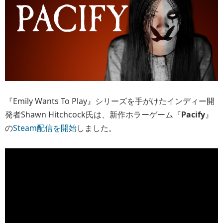
『Emily Wants To Play』シリーズを手がけたインディー開
発者Shawn Hitchcock氏は、新作ホラーゲーム『
Pacify
』
の
Steam配信を開始
しました。