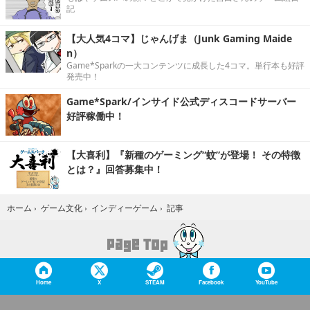
記
【大人気4コマ】じゃんげま（Junk Gaming Maide
n）
Game*Sparkの一大コンテンツに成長した4コマ。単行本も好評
発売中！
Game*Spark/インサイド公式ディスコードサーバー
好評稼働中！
【大喜利】『新種のゲーミング“蚊”が登場！ その特徴
とは？』回答募集中！
記事
ホーム
›
ゲーム文化
›
インディーゲーム
›
Home
X
STEAM
Facebook
YouTube