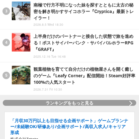
南極で行方不明になった妹を探すとともに太古の秘
密を解き明かすサイコホラー『Cryptica』最新トレ
イラー！
2026.8.5 Wed 18:30
上半身だけのパートナーと接合した状態で旅を進め
る！ポストサイバーパンク・サバイバルホラーRPG
『GRAFT』
2025.12.16 Tue 16:48
観葉植物を育てて自分だけの植物屋さんを開く癒し
のゲーム『Leafy Corner』配信開始！Steam好評率
100%の人気スタート
2026.7.31 Fri 10:30
ランキングをもっと見る
「月収30万円以上も目指せる企画サポート」ゲームプランナ
ー/未経験OK/研修あり/企画サポート/高収入求人/キャリア
形成