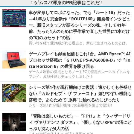
！ゲムスパ渾身のPR記事はこれだ！
車が変形してロボになった、でも『ルート16』だった
―41年ぶり完全新作『ROUTE16R』開発者インタビュ
ー。新旧スタッフが語るシリーズの魂。そして41年
前、たった1人のために手作業で直した世界に1本だけ
の“幻のカセット”の話
長い時を経て受け継がれる過去と、新たに生まれるものとは。
ゲームプレイも録画配信もこれ1台。AMD Ryzen™ AI
プロセッサ搭載の「G TUNE P5-A7G60BK-D」で『Fo
rza Horizon 6』の世界を駆け回る
ゲーム＆制作の拠点となるノートPCで話題のレースタイトルを
プレイ。放熱性能もチェックしました！
シリーズ第1作が現行機向けに復活！懐かしくも色褪せ
ない『カルドセプト ザ ファースト』遊びやすい機能も
搭載で、あらためて“原典”に触れるのにぴったり
シリーズ第1作が現行機向けの新機能を備えて復活！
「冒険は楽しいものだ」 ─『FF11』と『ウィザードリ
ィ ヴァリアンツ ダフネ』、"優しくないRPG"の沼にど
っぷり沈んだ4人の話
ふたつの沼の住人たちが語る奥深さとは。