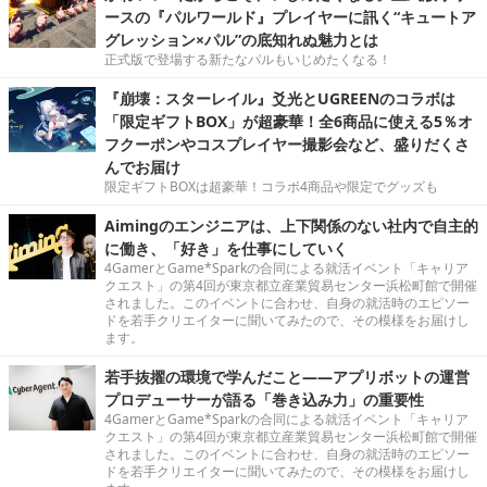
ースの『パルワールド』プレイヤーに訊く“キュートア
グレッション×パル”の底知れぬ魅力とは
正式版で登場する新たなパルもいじめたくなる！
『崩壊：スターレイル』爻光とUGREENのコラボは
「限定ギフトBOX」が超豪華！全6商品に使える5％オ
フクーポンやコスプレイヤー撮影会など、盛りだくさ
んでお届け
限定ギフトBOXは超豪華！コラボ4商品や限定でグッズも
Aimingのエンジニアは、上下関係のない社内で自主的
に働き、「好き」を仕事にしていく
4GamerとGame*Sparkの合同による就活イベント「キャリア
クエスト」の第4回が東京都立産業貿易センター浜松町館で開催
されました。このイベントに合わせ、自身の就活時のエピソー
ドを若手クリエイターに聞いてみたので、その模様をお届けし
ます。
若手抜擢の環境で学んだこと――アプリボットの運営
プロデューサーが語る「巻き込み力」の重要性
4GamerとGame*Sparkの合同による就活イベント「キャリア
クエスト」の第4回が東京都立産業貿易センター浜松町館で開催
されました。このイベントに合わせ、自身の就活時のエピソー
ドを若手クリエイターに聞いてみたので、その模様をお届けし