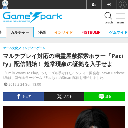
search
menu
料
カルチャー
漫画
インサイド
FISTBUMP
ゲムマイド
ゲーム文化
インディーゲーム
マルチプレイ対応の幽霊屋敷探索ホラー『Paci
fy』配信開始！ 超常現象の証拠を入手せよ
『Emily Wants To Play』シリーズを手がけたインディー開発者Shawn Hitchcoc
k氏は、新作ホラーゲーム『Pacify』のSteam配信を開始しました。
2019.2.24 Sun 13:00
シェア
ポスト
送る