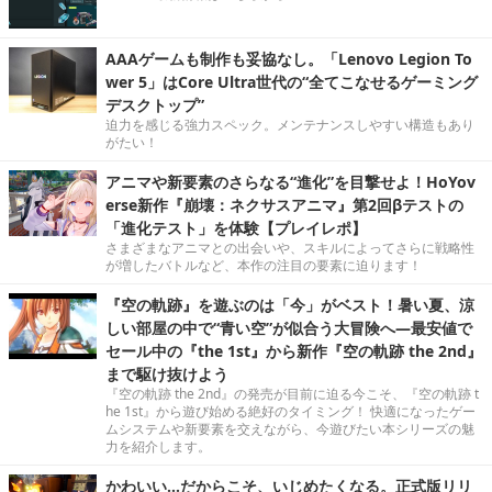
AAAゲームも制作も妥協なし。「Lenovo Legion To
wer 5」はCore Ultra世代の“全てこなせるゲーミング
デスクトップ”
迫力を感じる強力スペック。メンテナンスしやすい構造もあり
がたい！
アニマや新要素のさらなる“進化”を目撃せよ！HoYov
erse新作『崩壊：ネクサスアニマ』第2回βテストの
「進化テスト」を体験【プレイレポ】
さまざまなアニマとの出会いや、スキルによってさらに戦略性
が増したバトルなど、本作の注目の要素に迫ります！
『空の軌跡』を遊ぶのは「今」がベスト！暑い夏、涼
しい部屋の中で“青い空”が似合う大冒険へ―最安値で
セール中の『the 1st』から新作『空の軌跡 the 2nd』
まで駆け抜けよう
『空の軌跡 the 2nd』の発売が目前に迫る今こそ、『空の軌跡 t
he 1st』から遊び始める絶好のタイミング！ 快適になったゲー
ムシステムや新要素を交えながら、今遊びたい本シリーズの魅
力を紹介します。
かわいい…だからこそ、いじめたくなる。正式版リリ