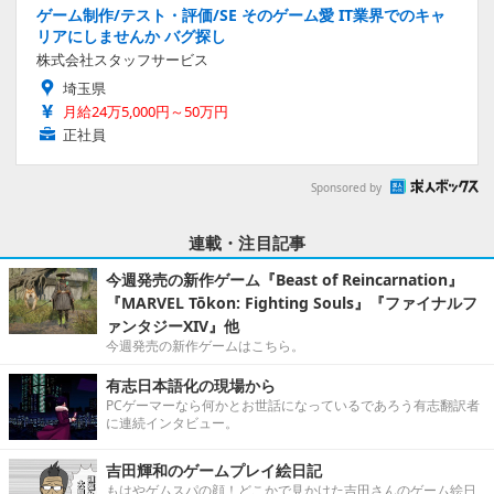
ゲーム制作/テスト・評価/SE そのゲーム愛 IT業界でのキャ
リアにしませんか バグ探し
株式会社スタッフサービス
埼玉県
月給24万5,000円～50万円
正社員
Sponsored by
連載・注目記事
今週発売の新作ゲーム『Beast of Reincarnation』
『MARVEL Tōkon: Fighting Souls』『ファイナルフ
ァンタジーXIV』他
今週発売の新作ゲームはこちら。
有志日本語化の現場から
PCゲーマーなら何かとお世話になっているであろう有志翻訳者
に連続インタビュー。
吉田輝和のゲームプレイ絵日記
もはやゲムスパの顔！どこかで見かけた吉田さんのゲーム絵日