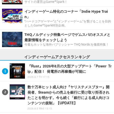
サイトの運営はGame*Spark！
インディーゲーム特化のコーナー「Indie Hype Trai
n」
“ハードコアゲーマー”と“インディーゲーム”を繋げることを目的
としたGame*Spark特別企画。
THQノルディック特集ページでゲムスパのオススメと
最新情報をチェックしよう
今最もホットな海外パブリッシャー THQ Nordicを徹底特集！
インディーゲームアクセスランキング
『Rust』2026年8月の大型アップデート「Power Tr
ip」配信！ 発電所の再稼働が可能に
2026.8.7 Fri 17:15
数十万本ヒット成人向け『ヤリステメスブター』開
発者、Steamからの売上を銀行に受け取り拒否され
たことを明かす。今も続く「銀行による成人向けコ
ンテンツの規制」【UPDATE】
2026.8.5 Wed 13:15