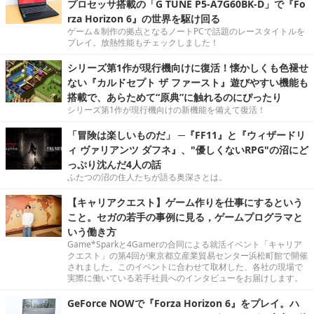
プロセッサ搭載の「G TUNE P5-A7G60BK-D」で『Fo
rza Horizon 6』の世界を駆け回る
ゲーム＆制作の拠点となるノートPCで話題のレースタイトルを
プレイ。放熱性能もチェックしました！
シリーズ第1作が現行機向けに復活！懐かしくも色褪せ
ない『カルドセプト ザ ファースト』遊びやすい機能も
搭載で、あらためて“原典”に触れるのにぴったり
シリーズ第1作が現行機向けの新機能を備えて復活！
「冒険は楽しいものだ」 ─『FF11』と『ウィザードリ
ィ ヴァリアンツ ダフネ』、"優しくないRPG"の沼にど
っぷり沈んだ4人の話
ふたつの沼の住人たちが語る奥深さとは。
【キャリアクエスト】ゲーム作りを仕事にするという
こと。セガの若手の事例に見る，ゲームプログラマと
いう働き方
Game*Sparkと4Gamerの合同による就活イベント「キャリア
クエスト」の第4回が東京都立産業貿易センター浜松町館で開催
されました。このイベントに合わせて取材した、各社の現場で
実際に働いている若手社員へのインタビューをお届けします。
GeForce NOWで『Forza Horizon 6』をプレイ。ハ