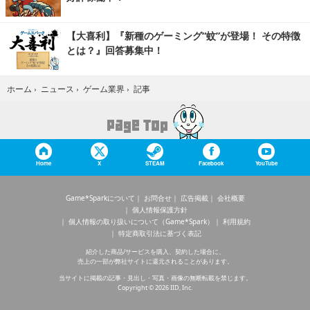
【大喜利】『新種のゲーミング“蚊”が登場！ その特徴
とは？』回答募集中！
記事
ホーム
›
ニュース
›
ゲーム業界
›
Home
X
STEAM
Facebook
YouTube
Game*Sparkについて
お問合せ
広告掲載
会社概要
個人情報保護方針
個人情報の取り扱いについて（Game*Spark）
利用規約
特定商取引法に基づく表記
紹介した商品/サービスを購入、契約した場合に、
売上の一部が弊社サイトに還元されることがあります。
当サイトに掲載の記事・見出し・写真・画像の無断転載を禁じます。
Copyright © 2026 IID, Inc.