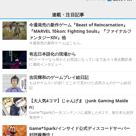
連載・注目記事
今週発売の新作ゲーム『Beast of Reincarnation』
『MARVEL Tōkon: Fighting Souls』『ファイナルフ
ァンタジーXIV』他
今週発売の新作ゲームはこちら。
有志日本語化の現場から
PCゲーマーなら何かとお世話になっているであろう有志翻訳者
に連続インタビュー。
吉田輝和のゲームプレイ絵日記
もはやゲムスパの顔！どこかで見かけた吉田さんのゲーム絵日
記
【大人気4コマ】じゃんげま（Junk Gaming Maide
n）
Game*Sparkの一大コンテンツに成長した4コマ。単行本も好評
発売中！
Game*Spark/インサイド公式ディスコードサーバー
好評稼働中！