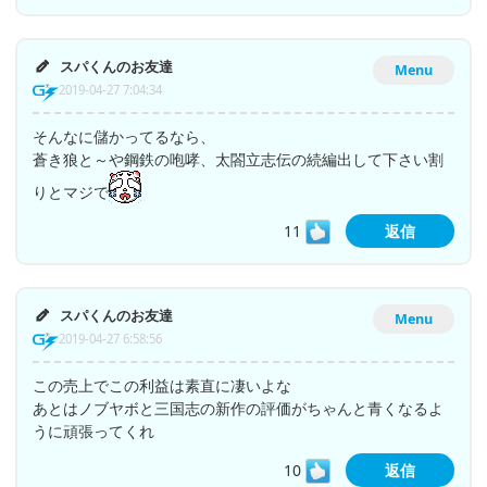
スパくんのお友達
Menu
2019-04-27 7:04:34
そんなに儲かってるなら、
蒼き狼と～や鋼鉄の咆哮、太閤立志伝の続編出して下さい割
りとマジで
11
返信
スパくんのお友達
Menu
2019-04-27 6:58:56
この売上でこの利益は素直に凄いよな
あとはノブヤボと三国志の新作の評価がちゃんと青くなるよ
うに頑張ってくれ
10
返信