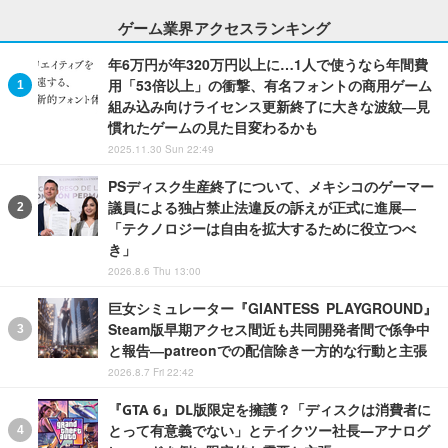
ゲーム業界アクセスランキング
年6万円が年320万円以上に…1人で使うなら年間費
用「53倍以上」の衝撃、有名フォントの商用ゲーム
組み込み向けライセンス更新終了に大きな波紋―見
慣れたゲームの見た目変わるかも
2025.11.30 Sun 22:49
PSディスク生産終了について、メキシコのゲーマー
議員による独占禁止法違反の訴えが正式に進展―
「テクノロジーは自由を拡大するために役立つべ
き」
2026.8.6 Thu 13:00
巨女シミュレーター『GIANTESS PLAYGROUND』
Steam版早期アクセス間近も共同開発者間で係争中
と報告―patreonでの配信除き一方的な行動と主張
2026.8.7 Fri 22:42
『GTA 6』DL版限定を擁護？「ディスクは消費者に
とって有意義でない」とテイクツー社長―アナログ