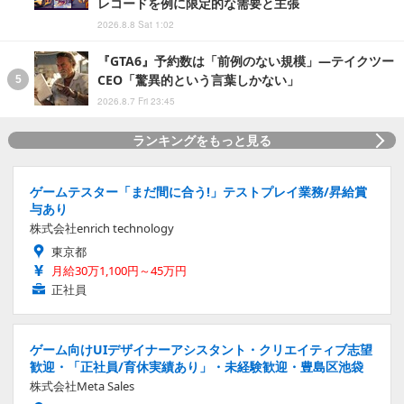
レコードを例に限定的な需要と主張
2026.8.8 Sat 1:02
『GTA6』予約数は「前例のない規模」―テイクツー
CEO「驚異的という言葉しかない」
2026.8.7 Fri 23:45
ランキングをもっと見る
ゲームテスター「まだ間に合う!」テストプレイ業務/昇給賞
与あり
株式会社enrich technology
東京都
月給30万1,100円～45万円
正社員
ゲーム向けUIデザイナーアシスタント・クリエイティブ志望
歓迎・「正社員/育休実績あり」・未経験歓迎・豊島区池袋
株式会社Meta Sales