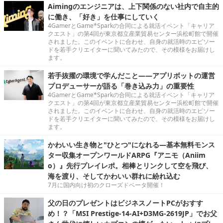
Aimingのエンジニアは、上下関係のない社内で自主的
に働き、「好き」を仕事にしていく
4GamerとGame*Sparkの合同による就活イベント「キャリア
クエスト」の第4回が東京都立産業貿易センター浜松町館で開催
されました。このイベントに合わせ、自身の就活時のエピソー
ドを若手クリエイターに聞いてみたので、その模様をお届けし
ます。
若手抜擢の環境で学んだこと――アプリボットの運営
プロデューサーが語る「巻き込み力」の重要性
4GamerとGame*Sparkの合同による就活イベント「キャリア
クエスト」の第4回が東京都立産業貿易センター浜松町館で開催
されました。このイベントに合わせ、自身の就活時のエピソー
ドを若手クリエイターに聞いてみたので、その模様をお届けし
ます。
かわいい生き物と"ひとつ"になれる―基本無料モンス
ター収集オープンワールドARPG『アニモ（Aniim
o）』先行プレイレポ。相棒とリンクして空を飛び、
海を渡り、そしてかわいい群れに紛れ込む
7月に国内向け初のクローズドベータ開催！
父の日のプレゼントはビジネスノートPCがおすす
め！？「MSI Prestige-14-AI+D3MG-2619JP」でお父