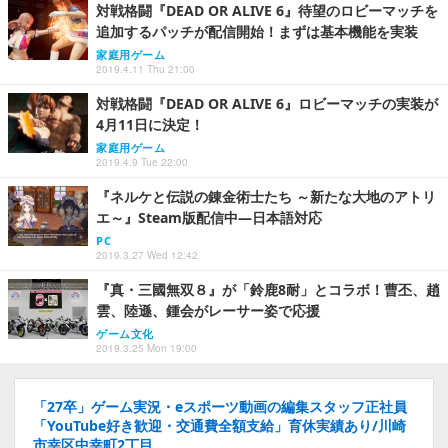
対戦格闘『DEAD OR ALIVE 6』待望のロビーマッチを
追加するパッチが配信開始！まずは基本機能を実装
家庭用ゲーム
2019.4.11 Thu 21:00
対戦格闘『DEAD OR ALIVE 6』ロビーマッチの実装が
4月11日に決定！
家庭用ゲーム
2019.4.9 Tue 22:00
『ネルケと伝説の錬金術士たち ～新たな大地のアトリ
エ～』Steam版配信中―日本語対応
PC
2019.3.27 Wed 12:42
『真・三國無双８』が「鈴鹿8耐」とコラボ！曹丕、趙
雲、陸遜、鍾会がレーサー姿で応援
ゲーム文化
2019.3.25 Mon 19:00
「27卒」ゲーム実況・eスポーツ動画の編集スタッフ正社員
「YouTube好き歓迎・交通費全額支給」育休実績あり/川崎
市幸区中幸町2丁目