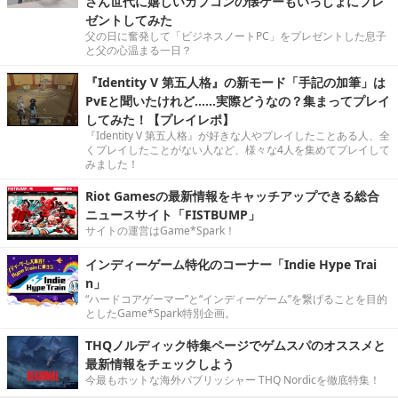
さん世代に嬉しいカプコンの懐ゲーもいっしょにプレ
ゼントしてみた
父の日に奮発して「ビジネスノートPC」をプレゼントした息子
と父の心温まる一日？
『Identity V 第五人格』の新モード「手記の加筆」は
PvEと聞いたけれど……実際どうなの？集まってプレイ
してみた！【プレイレポ】
『Identity V 第五人格』が好きな人やプレイしたことある人、全
くプレイしたことがない人など、様々な4人を集めてプレイして
みました！
Riot Gamesの最新情報をキャッチアップできる総合
ニュースサイト「FISTBUMP」
サイトの運営はGame*Spark！
インディーゲーム特化のコーナー「Indie Hype Trai
n」
“ハードコアゲーマー”と“インディーゲーム”を繋げることを目的
としたGame*Spark特別企画。
THQノルディック特集ページでゲムスパのオススメと
最新情報をチェックしよう
今最もホットな海外パブリッシャー THQ Nordicを徹底特集！