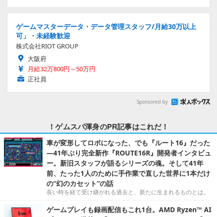
ゲームマスターデータ・データ管理スタッフ/月給30万以上
可」・未経験歓迎
株式会社RIOT GROUP
大阪府
月給32万800円～50万円
正社員
Sponsored by
！ゲムスパ渾身のPR記事はこれだ！
車が変形してロボになった、でも『ルート16』だった
―41年ぶり完全新作『ROUTE16R』開発者インタビュ
ー。新旧スタッフが語るシリーズの魂。そして41年
前、たった1人のために手作業で直した世界に1本だけ
の“幻のカセット”の話
長い時を経て受け継がれる過去と、新たに生まれるものとは。
ゲームプレイも録画配信もこれ1台。AMD Ryzen™ AI