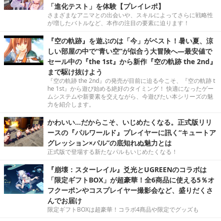
「進化テスト」を体験【プレイレポ】
さまざまなアニマとの出会いや、スキルによってさらに戦略性
が増したバトルなど、本作の注目の要素に迫ります！
『空の軌跡』を遊ぶのは「今」がベスト！暑い夏、涼
しい部屋の中で“青い空”が似合う大冒険へ―最安値で
セール中の『the 1st』から新作『空の軌跡 the 2nd』
まで駆け抜けよう
『空の軌跡 the 2nd』の発売が目前に迫る今こそ、『空の軌跡 t
he 1st』から遊び始める絶好のタイミング！ 快適になったゲー
ムシステムや新要素を交えながら、今遊びたい本シリーズの魅
力を紹介します。
かわいい…だからこそ、いじめたくなる。正式版リリ
ースの『パルワールド』プレイヤーに訊く“キュートア
グレッション×パル”の底知れぬ魅力とは
正式版で登場する新たなパルもいじめたくなる！
『崩壊：スターレイル』爻光とUGREENのコラボは
「限定ギフトBOX」が超豪華！全6商品に使える5％オ
フクーポンやコスプレイヤー撮影会など、盛りだくさ
んでお届け
限定ギフトBOXは超豪華！コラボ4商品や限定でグッズも