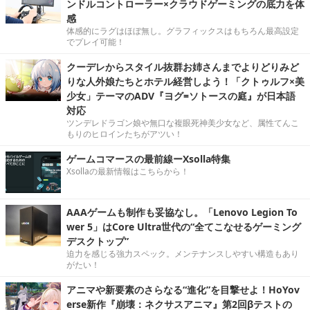
ンドルコントローラー×クラウドゲーミングの底力を体
感
体感的にラグはほぼ無し。グラフィックスはもちろん最高設定
でプレイ可能！
クーデレからスタイル抜群お姉さんまでよりどりみど
りな人外娘たちとホテル経営しよう！「クトゥルフ×美
少女」テーマのADV『ヨグ=ソトースの庭』が日本語
対応
ツンデレドラゴン娘や無口な複眼死神美少女など、属性てんこ
もりのヒロインたちがアツい！
ゲームコマースの最前線ーXsolla特集
Xsollaの最新情報はこちらから！
AAAゲームも制作も妥協なし。「Lenovo Legion To
wer 5」はCore Ultra世代の“全てこなせるゲーミング
デスクトップ”
迫力を感じる強力スペック。メンテナンスしやすい構造もあり
がたい！
アニマや新要素のさらなる“進化”を目撃せよ！HoYov
erse新作『崩壊：ネクサスアニマ』第2回βテストの