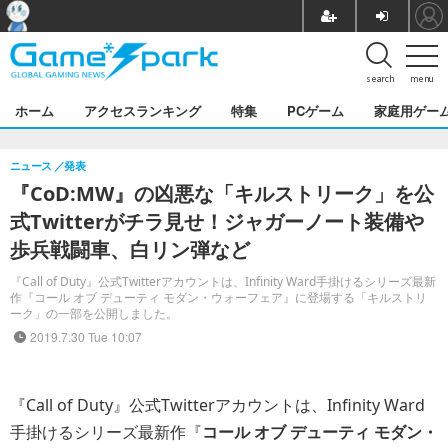
search
menu
ホーム
アクセスランキング
特集
PCゲーム
家庭用ゲー
ニュース
発表
『CoD:MW』の凶悪な「キルストリーク」を公
式Twitterがチラ見せ！ジャガーノート装備や
歩兵戦闘車、白リン弾など
『Call of Duty』公式Twitterアカウントは、Infinity Ward手掛けるシリーズ最新
作『コール オブ デューティ モダン・ウォーフェア』に登場する「キルストリ
ーク」の一部を公開しました。
2019.7.30 Tue 10:07
『Call of Duty』公式Twitterアカウントは、Infinity Ward
手掛けるシリーズ最新作『
コール オブ デューティ モダン・