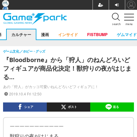
search
menu
料
カルチャー
漫画
インサイド
FISTBUMP
ゲムマイド
ゲーム文化
ホビー・グッズ
『Bloodborne』から「狩人」のねんどろいど
フィギュアが商品化決定！獣狩りの夜がはじま
る…
あの「狩人」がカッコ可愛いねんどろいどフィギュアに！
2019.10.4 Fri 12:50
シェア
ポスト
送る
￣￣￣￣￣￣￣￣￣￣￣
獣狩りの夜がはじまる。