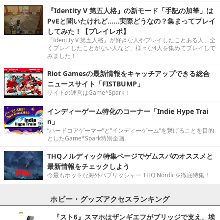
『Identity V 第五人格』の新モード「手記の加筆」は
PvEと聞いたけれど……実際どうなの？集まってプレイ
してみた！【プレイレポ】
『Identity V 第五人格』が好きな人やプレイしたことある人、全
くプレイしたことがない人など、様々な4人を集めてプレイして
みました！
Riot Gamesの最新情報をキャッチアップできる総合
ニュースサイト「FISTBUMP」
サイトの運営はGame*Spark！
インディーゲーム特化のコーナー「Indie Hype Trai
n」
“ハードコアゲーマー”と“インディーゲーム”を繋げることを目的
としたGame*Spark特別企画。
THQノルディック特集ページでゲムスパのオススメと
最新情報をチェックしよう
今最もホットな海外パブリッシャー THQ Nordicを徹底特集！
ホビー・グッズアクセスランキング
『スト6』スマホはザンギエフがブリッジで支え、埃