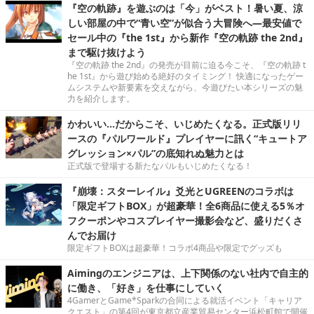
『空の軌跡』を遊ぶのは「今」がベスト！暑い夏、涼
しい部屋の中で“青い空”が似合う大冒険へ―最安値で
セール中の『the 1st』から新作『空の軌跡 the 2nd』
まで駆け抜けよう
『空の軌跡 the 2nd』の発売が目前に迫る今こそ、『空の軌跡 t
he 1st』から遊び始める絶好のタイミング！ 快適になったゲー
ムシステムや新要素を交えながら、今遊びたい本シリーズの魅
力を紹介します。
かわいい…だからこそ、いじめたくなる。正式版リリ
ースの『パルワールド』プレイヤーに訊く“キュートア
グレッション×パル”の底知れぬ魅力とは
正式版で登場する新たなパルもいじめたくなる！
『崩壊：スターレイル』爻光とUGREENのコラボは
「限定ギフトBOX」が超豪華！全6商品に使える5％オ
フクーポンやコスプレイヤー撮影会など、盛りだくさ
んでお届け
限定ギフトBOXは超豪華！コラボ4商品や限定でグッズも
Aimingのエンジニアは、上下関係のない社内で自主的
に働き、「好き」を仕事にしていく
4GamerとGame*Sparkの合同による就活イベント「キャリア
クエスト」の第4回が東京都立産業貿易センター浜松町館で開催