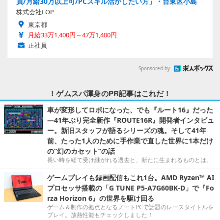
員/月給30万以上可/PCスキル活かしたい方」・台東区小島
株式会社LOP
東京都
月給33万1,400円～47万1,400円
正社員
Sponsored by
！ゲムスパ渾身のPR記事はこれだ！
車が変形してロボになった、でも『ルート16』だった
―41年ぶり完全新作『ROUTE16R』開発者インタビュ
ー。新旧スタッフが語るシリーズの魂。そして41年
前、たった1人のために手作業で直した世界に1本だけ
の“幻のカセット”の話
長い時を経て受け継がれる過去と、新たに生まれるものとは。
ゲームプレイも録画配信もこれ1台。AMD Ryzen™ AI
プロセッサ搭載の「G TUNE P5-A7G60BK-D」で『Fo
rza Horizon 6』の世界を駆け回る
ゲーム＆制作の拠点となるノートPCで話題のレースタイトルを
プレイ。放熱性能もチェックしました！