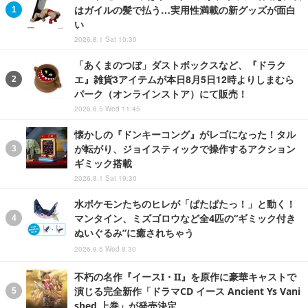
はガイルの髪で払う…実用性満載の新グッズが面白
い
2026.8.1 Sat 10:30
「あくまのつぼ」ダストボックスなど、『ドラク
エ』雑貨3アイテムが本日8月5日12時よりしまむら
パーク（オンラインストア）にて販売！
2026.8.5 Wed 11:45
懐かしの『ドンキーコング』がレゴになった！タル
が転がり、ジョイスティックで操作するアクション
ギミック搭載
2026.8.1 Sat 19:30
水ポケモンたちのヒレが「ぱたぱたっ！」と動く！
マンタイン、ミズゴロウなど全4匹の“ギミック付き
ぬいぐるみ”に癒されちゃう
2026.8.5 Wed 8:30
不朽の名作『イースI・II』を原作に豪華キャストで
演じる完全新作「ドラマCD イース Ancient Ys Vani
shed 上巻」が発売決定