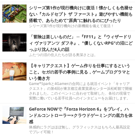
シリーズ第1作が現行機向けに復活！懐かしくも色褪せ
ない『カルドセプト ザ ファースト』遊びやすい機能も
搭載で、あらためて“原典”に触れるのにぴったり
シリーズ第1作が現行機向けの新機能を備えて復活！
「冒険は楽しいものだ」 ─『FF11』と『ウィザードリ
ィ ヴァリアンツ ダフネ』、"優しくないRPG"の沼にど
っぷり沈んだ4人の話
ふたつの沼の住人たちが語る奥深さとは。
【キャリアクエスト】ゲーム作りを仕事にするという
こと。セガの若手の事例に見る，ゲームプログラマと
いう働き方
Game*Sparkと4Gamerの合同による就活イベント「キャリア
クエスト」の第4回が東京都立産業貿易センター浜松町館で開催
されました。このイベントに合わせて取材した、各社の現場で
実際に働いている若手社員へのインタビューをお届けします。
GeForce NOWで『Forza Horizon 6』をプレイ。ハ
ンドルコントローラー×クラウドゲーミングの底力を体
感
体感的にラグはほぼ無し。グラフィックスはもちろん最高設定
でプレイ可能！