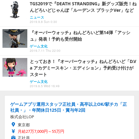
TGS2019で『DEATH STRANDING』新グッズ販売！ね
んどろいどじゃんぼ「ルーデンス ブラックVer」など
ニュース
2019.9.8 Sun 0:30
『オーバーウォッチ』ねんどろいど第14弾「アッシ
ュ」発表！予約も受付開始
ゲーム文化
2019.7.11 Thu 22:00
とっておき！『オーバーウォッチ』ねんどろいど「D.V
a アカデミースキン・エディション」予約受け付けが
スタート
ゲーム文化
2019.6.5 Wed 16:49
ゲームアプリ運用スタッフ正社員・高卒以上OK/駅チカ「正
社員・」・年間休日125日・賞与年2回
株式会社LOP
東京都
月給27万7,000円～55万円
正社員