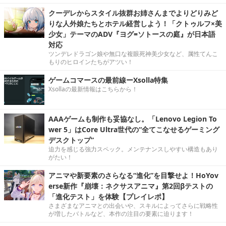
クーデレからスタイル抜群お姉さんまでよりどりみど
りな人外娘たちとホテル経営しよう！「クトゥルフ×美
少女」テーマのADV『ヨグ=ソトースの庭』が日本語
対応
ツンデレドラゴン娘や無口な複眼死神美少女など、属性てんこ
もりのヒロインたちがアツい！
ゲームコマースの最前線ーXsolla特集
Xsollaの最新情報はこちらから！
AAAゲームも制作も妥協なし。「Lenovo Legion To
wer 5」はCore Ultra世代の“全てこなせるゲーミング
デスクトップ”
迫力を感じる強力スペック。メンテナンスしやすい構造もあり
がたい！
アニマや新要素のさらなる“進化”を目撃せよ！HoYov
erse新作『崩壊：ネクサスアニマ』第2回βテストの
「進化テスト」を体験【プレイレポ】
さまざまなアニマとの出会いや、スキルによってさらに戦略性
が増したバトルなど、本作の注目の要素に迫ります！