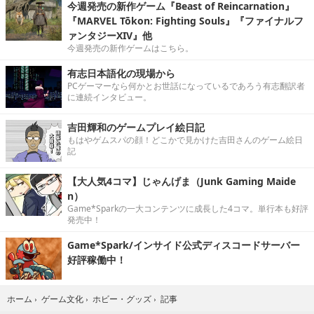
今週発売の新作ゲーム『Beast of Reincarnation』
『MARVEL Tōkon: Fighting Souls』『ファイナルフ
ァンタジーXIV』他
今週発売の新作ゲームはこちら。
有志日本語化の現場から
PCゲーマーなら何かとお世話になっているであろう有志翻訳者
に連続インタビュー。
吉田輝和のゲームプレイ絵日記
もはやゲムスパの顔！どこかで見かけた吉田さんのゲーム絵日
記
【大人気4コマ】じゃんげま（Junk Gaming Maide
n）
Game*Sparkの一大コンテンツに成長した4コマ。単行本も好評
発売中！
Game*Spark/インサイド公式ディスコードサーバー
好評稼働中！
記事
ホーム
›
ゲーム文化
›
ホビー・グッズ
›