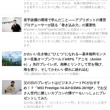
されました。このイベントに合わせ、自身の就活時のエピソー
ドを若手クリエイターに聞いてみたので、その模様をお届けし
ます。
若手抜擢の環境で学んだこと――アプリボットの運営
プロデューサーが語る「巻き込み力」の重要性
4GamerとGame*Sparkの合同による就活イベント「キャリア
クエスト」の第4回が東京都立産業貿易センター浜松町館で開催
されました。このイベントに合わせ、自身の就活時のエピソー
ドを若手クリエイターに聞いてみたので、その模様をお届けし
ます。
かわいい生き物と"ひとつ"になれる―基本無料モンス
ター収集オープンワールドARPG『アニモ（Aniim
o）』先行プレイレポ。相棒とリンクして空を飛び、
海を渡り、そしてかわいい群れに紛れ込む
7月に国内向け初のクローズドベータ開催！
父の日のプレゼントはビジネスノートPCがおすす
め！？「MSI Prestige-14-AI+D3MG-2619JP」でお父
さん世代に嬉しいカプコンの懐ゲーもいっしょにプレ
ゼントしてみた
父の日に奮発して「ビジネスノートPC」をプレゼントした息子
と父の心温まる一日？