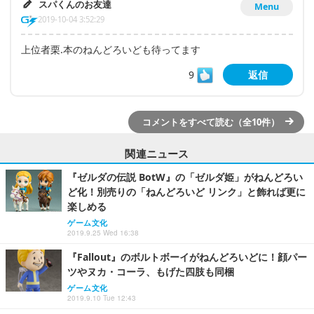
スパくんのお友達
Menu
2019-10-04 3:52:29
上位者栗.本のねんどろいども待ってます
9
返信
コメントをすべて読む（全10件）
関連ニュース
『ゼルダの伝説 BotW』の「ゼルダ姫」がねんどろい
ど化！別売りの「ねんどろいど リンク」と飾れば更に
楽しめる
ゲーム文化
2019.9.25 Wed 16:38
『Fallout』のボルトボーイがねんどろいどに！顔パー
ツやヌカ・コーラ、もげた四肢も同梱
ゲーム文化
2019.9.10 Tue 12:43