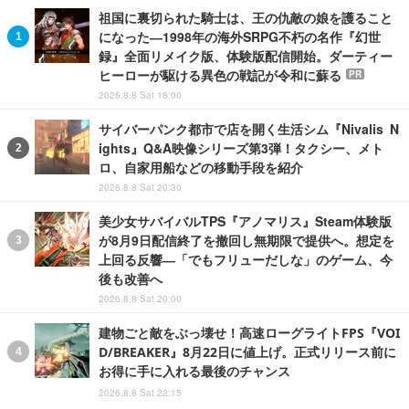
祖国に裏切られた騎士は、王の仇敵の娘を護ること
になった―1998年の海外SRPG不朽の名作『幻世
録』全面リメイク版、体験版配信開始。ダーティー
ヒーローが駆ける異色の戦記が令和に蘇る
PR
2026.8.8 Sat 18:00
サイバーパンク都市で店を開く生活シム『Nivalis N
ights』Q&A映像シリーズ第3弾！タクシー、メト
ロ、自家用船などの移動手段を紹介
2026.8.8 Sat 20:30
美少女サバイバルTPS『アノマリス』Steam体験版
が8月9日配信終了を撤回し無期限で提供へ。想定を
上回る反響―「でもフリューだしな」のゲーム、今
後も改善へ
2026.8.8 Sat 20:00
建物ごと敵をぶっ壊せ！高速ローグライトFPS『VOI
D/BREAKER』8月22日に値上げ。正式リリース前に
お得に手に入れる最後のチャンス
2026.8.8 Sat 22:15