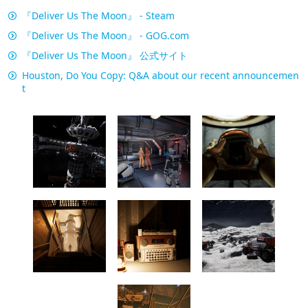
『Deliver Us The Moon』 - Steam
『Deliver Us The Moon』 - GOG.com
『Deliver Us The Moon』 公式サイト
Houston, Do You Copy: Q&A about our recent announcemen
t