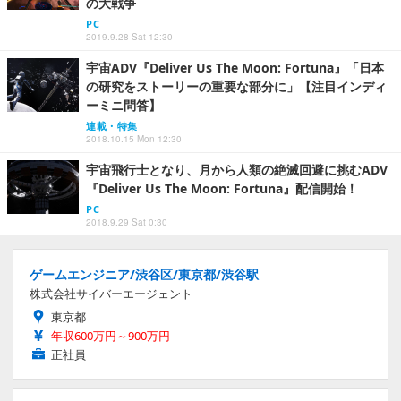
の大戦争
PC
2019.9.28 Sat 12:30
宇宙ADV『Deliver Us The Moon: Fortuna』「日本
の研究をストーリーの重要な部分に」【注目インディ
ーミニ問答】
連載・特集
2018.10.15 Mon 12:30
宇宙飛行士となり、月から人類の絶滅回避に挑むADV
『Deliver Us The Moon: Fortuna』配信開始！
PC
2018.9.29 Sat 0:30
ゲームエンジニア/渋谷区/東京都/渋谷駅
株式会社サイバーエージェント
東京都
年収600万円～900万円
正社員