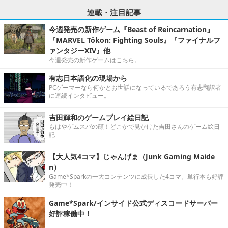
連載・注目記事
今週発売の新作ゲーム『Beast of Reincarnation』
『MARVEL Tōkon: Fighting Souls』『ファイナルフ
ァンタジーXIV』他
今週発売の新作ゲームはこちら。
有志日本語化の現場から
PCゲーマーなら何かとお世話になっているであろう有志翻訳者
に連続インタビュー。
吉田輝和のゲームプレイ絵日記
もはやゲムスパの顔！どこかで見かけた吉田さんのゲーム絵日
記
【大人気4コマ】じゃんげま（Junk Gaming Maide
n）
Game*Sparkの一大コンテンツに成長した4コマ。単行本も好評
発売中！
Game*Spark/インサイド公式ディスコードサーバー
好評稼働中！