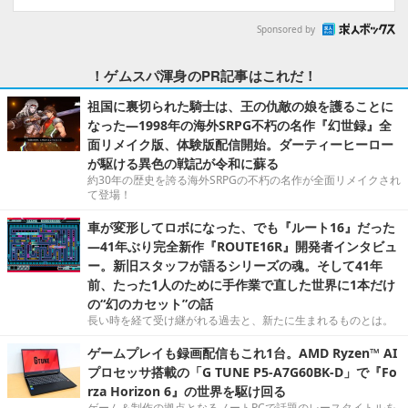
Sponsored by
！ゲムスパ渾身のPR記事はこれだ！
祖国に裏切られた騎士は、王の仇敵の娘を護ることに
なった―1998年の海外SRPG不朽の名作『幻世録』全
面リメイク版、体験版配信開始。ダーティーヒーロー
が駆ける異色の戦記が令和に蘇る
約30年の歴史を誇る海外SRPGの不朽の名作が全面リメイクされ
て登場！
車が変形してロボになった、でも『ルート16』だった
―41年ぶり完全新作『ROUTE16R』開発者インタビュ
ー。新旧スタッフが語るシリーズの魂。そして41年
前、たった1人のために手作業で直した世界に1本だけ
の“幻のカセット”の話
長い時を経て受け継がれる過去と、新たに生まれるものとは。
ゲームプレイも録画配信もこれ1台。AMD Ryzen™ AI
プロセッサ搭載の「G TUNE P5-A7G60BK-D」で『Fo
rza Horizon 6』の世界を駆け回る
ゲーム＆制作の拠点となるノートPCで話題のレースタイトルを