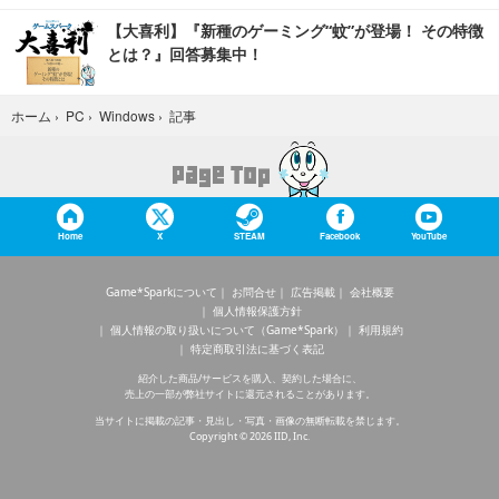
【大喜利】『新種のゲーミング“蚊”が登場！ その特徴
とは？』回答募集中！
記事
ホーム
›
PC
›
Windows
›
Home
X
STEAM
Facebook
YouTube
Game*Sparkについて
お問合せ
広告掲載
会社概要
個人情報保護方針
個人情報の取り扱いについて（Game*Spark）
利用規約
特定商取引法に基づく表記
紹介した商品/サービスを購入、契約した場合に、
売上の一部が弊社サイトに還元されることがあります。
当サイトに掲載の記事・見出し・写真・画像の無断転載を禁じます。
Copyright © 2026 IID, Inc.