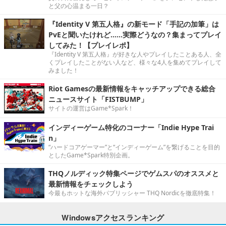
と父の心温まる一日？
『Identity V 第五人格』の新モード「手記の加筆」は
PvEと聞いたけれど……実際どうなの？集まってプレイ
してみた！【プレイレポ】
『Identity V 第五人格』が好きな人やプレイしたことある人、全
くプレイしたことがない人など、様々な4人を集めてプレイして
みました！
Riot Gamesの最新情報をキャッチアップできる総合
ニュースサイト「FISTBUMP」
サイトの運営はGame*Spark！
インディーゲーム特化のコーナー「Indie Hype Trai
n」
“ハードコアゲーマー”と“インディーゲーム”を繋げることを目的
としたGame*Spark特別企画。
THQノルディック特集ページでゲムスパのオススメと
最新情報をチェックしよう
今最もホットな海外パブリッシャー THQ Nordicを徹底特集！
Windowsアクセスランキング