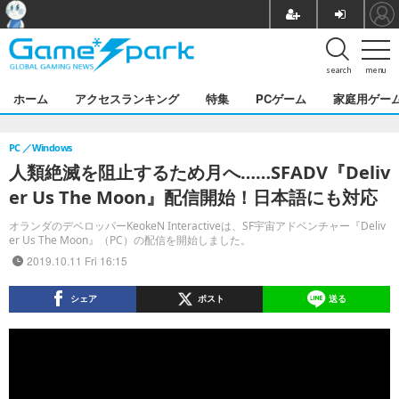
search
menu
ホーム
アクセスランキング
特集
PCゲーム
家庭用ゲー
PC
Windows
人類絶滅を阻止するため月へ……SFADV『Deliv
er Us The Moon』配信開始！日本語にも対応
オランダのデベロッパーKeokeN Interactiveは、SF宇宙アドベンチャー『Deliv
er Us The Moon』（PC）の配信を開始しました。
2019.10.11 Fri 16:15
シェア
ポスト
送る