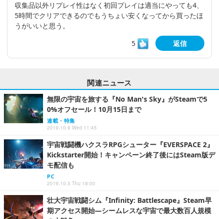
収集品以外リプレイ性はなく初回プレイは適当にやっても4、
5時間でクリアできるのでもうちょい安くなってから買ったほ
うがいいと思う。
5
返信
関連ニュース
無限の宇宙を旅する『No Man's Sky』がSteamで5
0%オフセール！10月15日まで
連載・特集
2019.10.9 Wed 11:45
宇宙戦闘機ハクスラRPGシューター『EVERSPACE 2』
Kickstarter開始！キャンペーン終了後にはSteam版デ
モ配信も
PC
2019.10.3 Thu 18:00
壮大宇宙戦闘シム『Infinity: Battlescape』Steam早
期アクセス開始―シームレスな宇宙で最大数百人規模