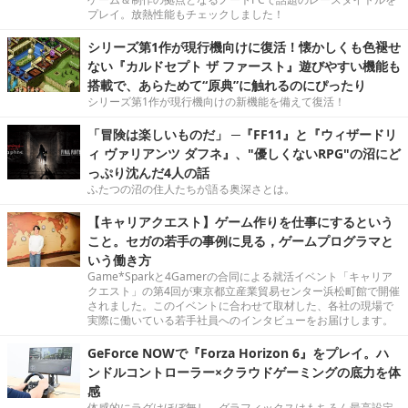
プレイ。放熱性能もチェックしました！
シリーズ第1作が現行機向けに復活！懐かしくも色褪せ
ない『カルドセプト ザ ファースト』遊びやすい機能も
搭載で、あらためて“原典”に触れるのにぴったり
シリーズ第1作が現行機向けの新機能を備えて復活！
「冒険は楽しいものだ」 ─『FF11』と『ウィザードリ
ィ ヴァリアンツ ダフネ』、"優しくないRPG"の沼にど
っぷり沈んだ4人の話
ふたつの沼の住人たちが語る奥深さとは。
【キャリアクエスト】ゲーム作りを仕事にするという
こと。セガの若手の事例に見る，ゲームプログラマと
いう働き方
Game*Sparkと4Gamerの合同による就活イベント「キャリア
クエスト」の第4回が東京都立産業貿易センター浜松町館で開催
されました。このイベントに合わせて取材した、各社の現場で
実際に働いている若手社員へのインタビューをお届けします。
GeForce NOWで『Forza Horizon 6』をプレイ。ハ
ンドルコントローラー×クラウドゲーミングの底力を体
感
体感的にラグはほぼ無し。グラフィックスはもちろん最高設定