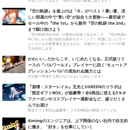
が増したバトルなど、本作の注目の要素に迫ります！
『空の軌跡』を遊ぶのは「今」がベスト！暑い夏、涼
しい部屋の中で“青い空”が似合う大冒険へ―最安値で
セール中の『the 1st』から新作『空の軌跡 the 2nd』
まで駆け抜けよう
『空の軌跡 the 2nd』の発売が目前に迫る今こそ、『空の軌跡 t
he 1st』から遊び始める絶好のタイミング！ 快適になったゲー
ムシステムや新要素を交えながら、今遊びたい本シリーズの魅
力を紹介します。
かわいい…だからこそ、いじめたくなる。正式版リリ
ースの『パルワールド』プレイヤーに訊く“キュートア
グレッション×パル”の底知れぬ魅力とは
正式版で登場する新たなパルもいじめたくなる！
『崩壊：スターレイル』爻光とUGREENのコラボは
「限定ギフトBOX」が超豪華！全6商品に使える5％オ
フクーポンやコスプレイヤー撮影会など、盛りだくさ
んでお届け
限定ギフトBOXは超豪華！コラボ4商品や限定でグッズも
Aimingのエンジニアは、上下関係のない社内で自主的
に働き、「好き」を仕事にしていく