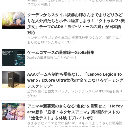
でプレイ可能！
クーデレからスタイル抜群お姉さんまでよりどりみど
りな人外娘たちとホテル経営しよう！「クトゥルフ×美
少女」テーマのADV『ヨグ=ソトースの庭』が日本語
対応
ツンデレドラゴン娘や無口な複眼死神美少女など、属性てんこ
もりのヒロインたちがアツい！
ゲームコマースの最前線ーXsolla特集
Xsollaの最新情報はこちらから！
AAAゲームも制作も妥協なし。「Lenovo Legion To
wer 5」はCore Ultra世代の“全てこなせるゲーミング
デスクトップ”
迫力を感じる強力スペック。メンテナンスしやすい構造もあり
がたい！
アニマや新要素のさらなる“進化”を目撃せよ！HoYov
erse新作『崩壊：ネクサスアニマ』第2回βテストの
「進化テスト」を体験【プレイレポ】
さまざまなアニマとの出会いや、スキルによってさらに戦略性