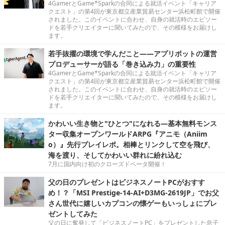
4GamerとGame*Sparkの合同による就活イベント「キャリア
クエスト」の第4回が東京都立産業貿易センター浜松町館で開催
されました。このイベントに合わせ、自身の就活時のエピソー
ドを若手クリエイターに聞いてみたので、その模様をお届けし
ます。
若手抜擢の環境で学んだこと――アプリボットの運営
プロデューサーが語る「巻き込み力」の重要性
4GamerとGame*Sparkの合同による就活イベント「キャリア
クエスト」の第4回が東京都立産業貿易センター浜松町館で開催
されました。このイベントに合わせ、自身の就活時のエピソー
ドを若手クリエイターに聞いてみたので、その模様をお届けし
ます。
かわいい生き物と"ひとつ"になれる―基本無料モンス
ター収集オープンワールドARPG『アニモ（Aniim
o）』先行プレイレポ。相棒とリンクして空を飛び、
海を渡り、そしてかわいい群れに紛れ込む
7月に国内向け初のクローズドベータ開催！
父の日のプレゼントはビジネスノートPCがおすす
め！？「MSI Prestige-14-AI+D3MG-2619JP」でお父
さん世代に嬉しいカプコンの懐ゲーもいっしょにプレ
ゼントしてみた
父の日に奮発して「ビジネスノートPC」をプレゼントした息子