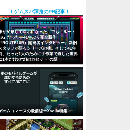
！ゲムスパ渾身のPR記事！
車が変形してロボになった、でも『ルート
16』だった―41年ぶり完全新作
『ROUTE16R』開発者インタビュー。新旧
スタッフが語るシリーズの魂。そして41年
前、たった1人のために手作業で直した世界
に1本だけの“幻のカセット”の話
ゲームコマースの最前線ーXsolla特集