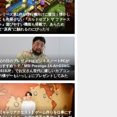
シリーズ第1作が現行機向けに復活！懐かし
くも色褪せない『カルドセプト ザ ファース
ト』遊びやすい機能も搭載で、あらため
て“原典”に触れるのにぴったり
父の日のプレゼントはビジネスノートPCが
おすすめ！？「MSI Prestige-14-AI+D3MG-
2619JP」でお父さん世代に嬉しいカプコン
の懐ゲーもいっしょにプレゼントしてみた
【キャリアクエスト】ゲーム作りを仕事にす