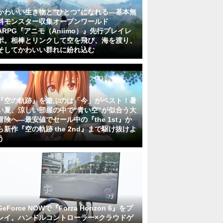
かわいい生き物と"ひとつ"になれる―基本無
料モンスター収集オープンワールド
ARPG『アニモ（Aniimo）』先行プレイレ
ポ。相棒とリンクして空を飛び、海を渡り、
そしてかわいい群れに紛れ込む
『空の軌跡』を遊ぶのは「今」がベスト！暑
い夏、涼しい部屋の中で“青い空”が似合う大
冒険へ―最安値でセール中の『the 1st』か
ら新作『空の軌跡 the 2nd』まで駆け抜けよ
う
GeForce NOWで『Forza Horizon 6』をプ
レイ。ハンドルコントローラー×クラウドゲ