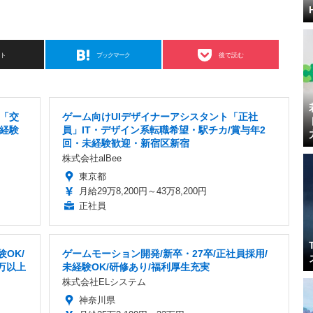
スト
ブックマーク
後で読む
「交
ゲーム向けUIデザイナーアシスタント「正社
未経験
員」IT・デザイン系転職希望・駅チカ/賞与年2
回・未経験歓迎・新宿区新宿
株式会社alBee
東京都
月給29万8,200円～43万8,200円
正社員
OK/
ゲームモーション開発/新卒・27卒/正社員採用/
万以上
未経験OK/研修あり/福利厚生充実
株式会社ELシステム
神奈川県