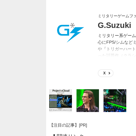
ミリタリーゲームフ
G.Suzuki
ミリタリー系ゲーム
心にFPS/シムな
や『トリガーハート
った話題作（クラシ
作り（ガンプラやス
X
【注目の記事】[PR]