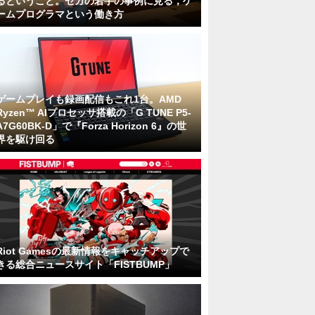
るということ。セガの若手の事例に見る，ゲ
ームプログラマという働き方
ゲームプレイも録画配信もこれ1台。AMD
Ryzen™ AIプロセッサ搭載の「G TUNE P5-
A7G60BK-D」で『Forza Horizon 6』の世
界を駆け回る
Riot Gamesの最新情報をキャッチアップで
きる総合ニュースサイト「FISTBUMP」