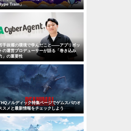
Hype Train」
若手抜擢の環境で学んだこと――アプリボッ
トの運営プロデューサーが語る「巻き込み
力」の重要性
THQノルディック特集ページでゲムスパのオ
ススメと最新情報をチェックしよう