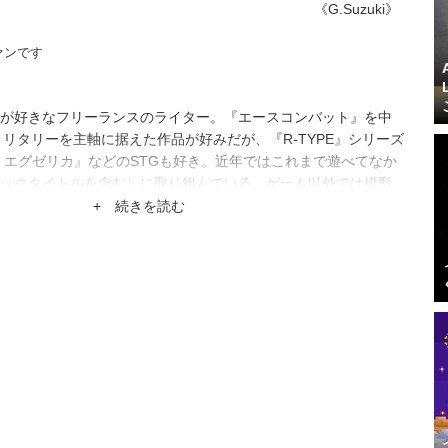
《G.Suzuki》
ァンです
が好きなフリーランスのライター。『エースコンバット』を中
どミリタリーを主軸に据えた作品が好みだが、『R-TYPE』シリーズ
 エグゼリカ』などのSTGも好き。近年ではこれまで遊べてなか
ックタイトルを含む）に取り組んでいる。ゲーム以外では模型
ケモ等を問わない）を趣味の一つとしている。
+ 続きを読む