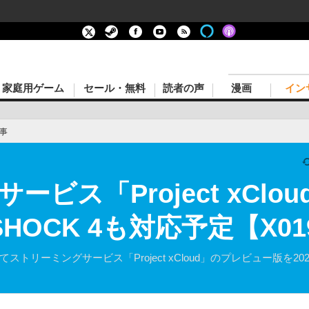
家庭用ゲーム
セール・無料
読者の声
漫画
イン
事
ビス「Project xClou
HOCK 4も対応予定【X01
19にてストリーミングサービス「Project xCloud」のプレビュー