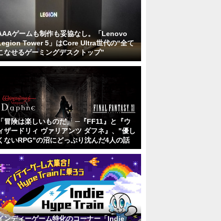
AAAゲームも制作も妥協なし。「Lenovo
Legion Tower 5」はCore Ultra世代の“全て
こなせるゲーミングデスクトップ”
「冒険は楽しいものだ」 ─『FF11』と『ウ
ィザードリィ ヴァリアンツ ダフネ』、"優し
くないRPG"の沼にどっぷり沈んだ4人の話
インディーゲーム特化のコーナー「Indie