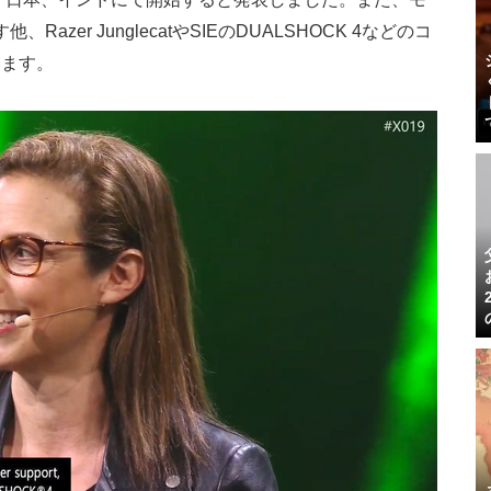
Razer JunglecatやSIEのDUALSHOCK 4などのコ
います。