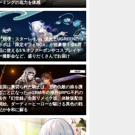
ーミングの底力を体感
『崩壊：スターレイル』爻光とUGREENのコ
ラボは「限定ギフトBOX」が超豪華！全6商
品に使える5％オフクーポンやコスプレイヤ
ー撮影会など、盛りだくさんでお届け
祖国に裏切られた騎士は、王の仇敵の娘を護
ることになった―1998年の海外SRPG不朽の
名作『幻世録』全面リメイク版、体験版配信
開始。ダーティーヒーローが駆ける異色の戦
記が令和に蘇る