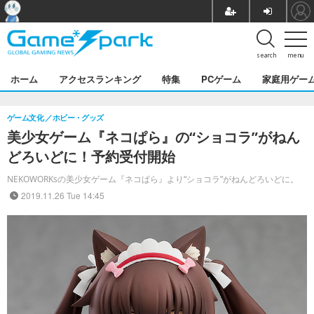
search
menu
ホーム
アクセスランキング
特集
PCゲーム
家庭用ゲー
ゲーム文化
ホビー・グッズ
美少女ゲーム『ネコぱら』の“ショコラ”がねん
どろいどに！予約受付開始
NEKOWORKsの美少女ゲーム『ネコぱら』より“ショコラ”がねんどろいどに。
2019.11.26 Tue 14:45