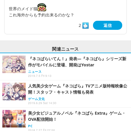
世界のメイド猫
これ海外からも予約出来るのかな？
2
返信
関連ニュース
『ネコぱらいてん！』発表―『ネコぱら』シリーズ新
作がモバイルに登場、開発はYostar
ニュース
2019.7.5 Fri 9:13
人気美少女ゲーム『ネコぱら』TVアニメ版特報映像公
開！スタッフ・キャスト情報も発表
ゲーム文化
2019.6.29 Sat 14:30
美少女ビジュアルノベル『ネコぱら Extra』ゲーム・
OVA配信開始！
PC
2018.7.27 Fri 22:00