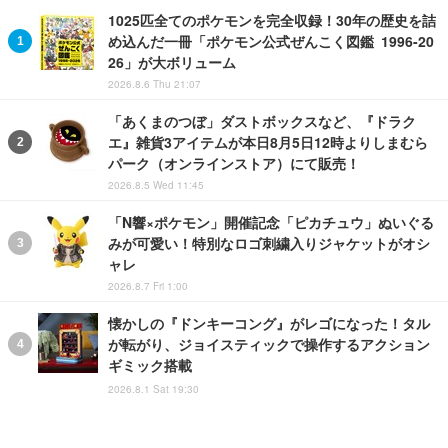
1025匹全てのポケモンを完全収録！30年の歴史を詰
め込んだ一冊「ポケモン公式ぜんこく図鑑 1996-20
26」が大ボリューム
2026.8.6 Thu 21:07
「あくまのつぼ」ダストボックスなど、『ドラク
エ』雑貨3アイテムが本日8月5日12時よりしまむら
パーク（オンラインストア）にて販売！
2026.8.5 Wed 11:45
「N響×ポケモン」開催記念「ピカチュウ」ぬいぐる
みが可愛い！特別なロゴ刺繍入りジャケットがオシ
ャレ
2026.8.7 Fri 1:00
懐かしの『ドンキーコング』がレゴになった！タル
が転がり、ジョイスティックで操作するアクション
ギミック搭載
2026.8.1 Sat 19:30
水ポケモンたちのヒレが「ぱたぱたっ！」と動く！