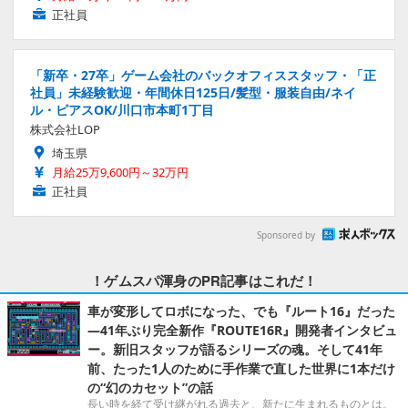
正社員
「新卒・27卒」ゲーム会社のバックオフィススタッフ・「正
社員」未経験歓迎・年間休日125日/髪型・服装自由/ネイ
ル・ピアスOK/川口市本町1丁目
株式会社LOP
埼玉県
月給25万9,600円～32万円
正社員
Sponsored by
！ゲムスパ渾身のPR記事はこれだ！
車が変形してロボになった、でも『ルート16』だった
―41年ぶり完全新作『ROUTE16R』開発者インタビュ
ー。新旧スタッフが語るシリーズの魂。そして41年
前、たった1人のために手作業で直した世界に1本だけ
の“幻のカセット”の話
長い時を経て受け継がれる過去と、新たに生まれるものとは。