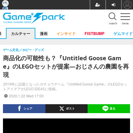
search
menu
料
カルチャー
漫画
インサイド
FISTBUMP
ゲムマイド
ゲーム文化
ホビー・グッズ
商品化の可能性も？『Untitled Goose Gam
e』のLEGOセットが提案―おじさんの農園を再
現
2019年に話題となったガチョウゲーム『Untitled Goose Game』のLEGOセッ
トアイデアがLEGO IDEASに投稿。
2020.1.22 Wed 17:00
シェア
ポスト
送る