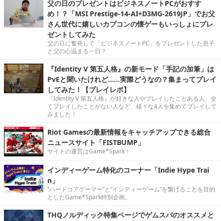
父の日のプレゼントはビジネスノートPCがおすす
め！？「MSI Prestige-14-AI+D3MG-2619JP」でお父
さん世代に嬉しいカプコンの懐ゲーもいっしょにプレ
ゼントしてみた
父の日に奮発して「ビジネスノートPC」をプレゼントした息子
と父の心温まる一日？
『Identity V 第五人格』の新モード「手記の加筆」は
PvEと聞いたけれど……実際どうなの？集まってプレイ
してみた！【プレイレポ】
『Identity V 第五人格』が好きな人やプレイしたことある人、全
くプレイしたことがない人など、様々な4人を集めてプレイして
みました！
Riot Gamesの最新情報をキャッチアップできる総合
ニュースサイト「FISTBUMP」
サイトの運営はGame*Spark！
インディーゲーム特化のコーナー「Indie Hype Trai
n」
“ハードコアゲーマー”と“インディーゲーム”を繋げることを目的
としたGame*Spark特別企画。
THQノルディック特集ページでゲムスパのオススメと