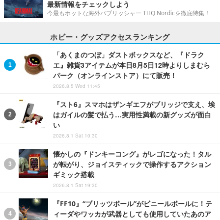
最新情報をチェックしよう
今最もホットな海外パブリッシャー THQ Nordicを徹底特集！
ホビー・グッズアクセスランキング
「あくまのつぼ」ダストボックスなど、『ドラク
エ』雑貨3アイテムが本日8月5日12時よりしまむら
パーク（オンラインストア）にて販売！
2026.8.5 Wed 11:45
『スト6』スマホはザンギエフがブリッジで支え、埃
はガイルの髪で払う…実用性満載の新グッズが面白
い
2026.8.1 Sat 10:30
懐かしの『ドンキーコング』がレゴになった！タル
が転がり、ジョイスティックで操作するアクション
ギミック搭載
2026.8.1 Sat 19:30
『FF10』“ブリッツボール”がビニールボールに！テ
ィーダやワッカが武器としても使用していたあのア