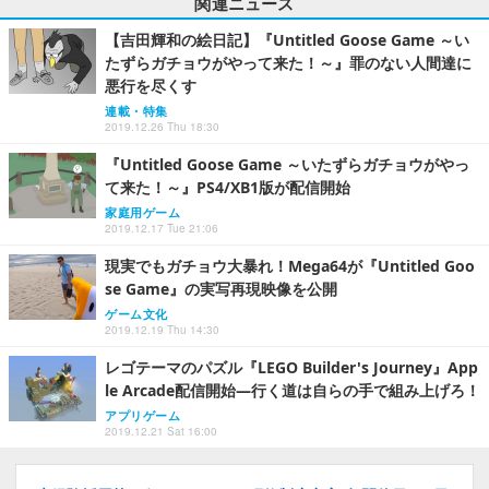
関連ニュース
【吉田輝和の絵日記】『Untitled Goose Game ～い
たずらガチョウがやって来た！～』罪のない人間達に
悪行を尽くす
連載・特集
2019.12.26 Thu 18:30
『Untitled Goose Game ～いたずらガチョウがやっ
て来た！～』PS4/XB1版が配信開始
家庭用ゲーム
2019.12.17 Tue 21:06
現実でもガチョウ大暴れ！Mega64が『Untitled Goo
se Game』の実写再現映像を公開
ゲーム文化
2019.12.19 Thu 14:30
レゴテーマのパズル『LEGO Builder's Journey』App
le Arcade配信開始―行く道は自らの手で組み上げろ！
アプリゲーム
2019.12.21 Sat 16:00