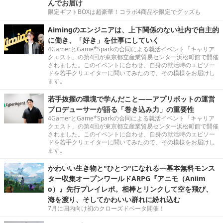
んでお届け
限定ギフトBOXは超豪華！コラボ4商品や限定でグッズも
Aimingのエンジニアは、上下関係のない社内で自主的
に働き、「好き」を仕事にしていく
4GamerとGame*Sparkの合同による就活イベント「キャリア
クエスト」の第4回が東京都立産業貿易センター浜松町館で開催
されました。このイベントに合わせ、自身の就活時のエピソー
ドを若手クリエイターに聞いてみたので、その模様をお届けし
ます。
若手抜擢の環境で学んだこと――アプリボットの運営
プロデューサーが語る「巻き込み力」の重要性
4GamerとGame*Sparkの合同による就活イベント「キャリア
クエスト」の第4回が東京都立産業貿易センター浜松町館で開催
されました。このイベントに合わせ、自身の就活時のエピソー
ドを若手クリエイターに聞いてみたので、その模様をお届けし
ます。
かわいい生き物と"ひとつ"になれる―基本無料モンス
ター収集オープンワールドARPG『アニモ（Aniim
o）』先行プレイレポ。相棒とリンクして空を飛び、
海を渡り、そしてかわいい群れに紛れ込む
7月に国内向け初のクローズドベータ開催！