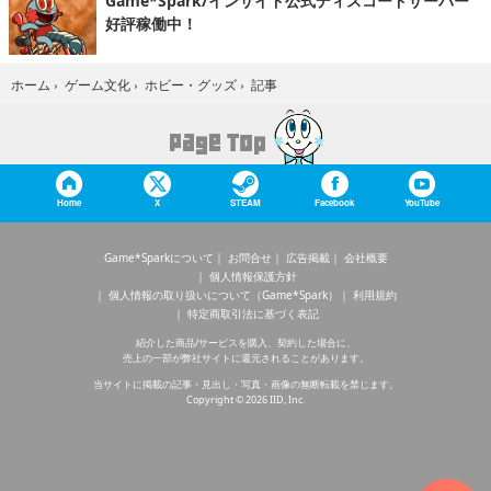
Game*Spark/インサイド公式ディスコードサーバー
好評稼働中！
記事
ホーム
›
ゲーム文化
›
ホビー・グッズ
›
Home
X
STEAM
Facebook
YouTube
Game*Sparkについて
お問合せ
広告掲載
会社概要
個人情報保護方針
個人情報の取り扱いについて（Game*Spark）
利用規約
特定商取引法に基づく表記
紹介した商品/サービスを購入、契約した場合に、
売上の一部が弊社サイトに還元されることがあります。
当サイトに掲載の記事・見出し・写真・画像の無断転載を禁じます。
Copyright © 2026 IID, Inc.