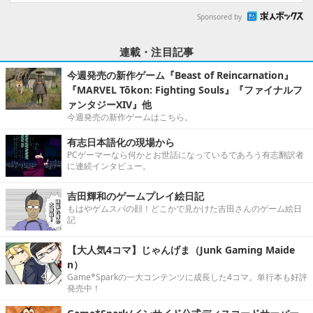
Sponsored by
連載・注目記事
今週発売の新作ゲーム『Beast of Reincarnation』
『MARVEL Tōkon: Fighting Souls』『ファイナルフ
ァンタジーXIV』他
今週発売の新作ゲームはこちら。
有志日本語化の現場から
PCゲーマーなら何かとお世話になっているであろう有志翻訳者
に連続インタビュー。
吉田輝和のゲームプレイ絵日記
もはやゲムスパの顔！どこかで見かけた吉田さんのゲーム絵日
記
【大人気4コマ】じゃんげま（Junk Gaming Maide
n）
Game*Sparkの一大コンテンツに成長した4コマ。単行本も好評
発売中！