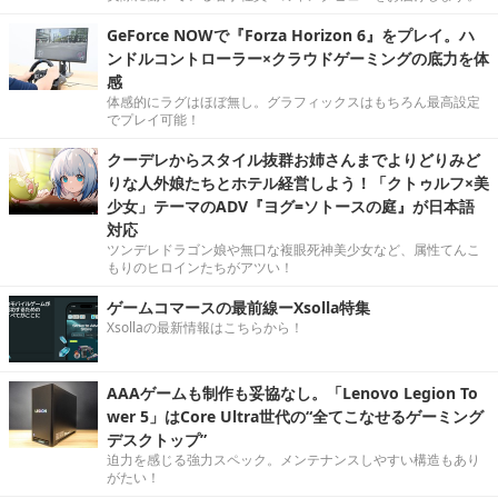
GeForce NOWで『Forza Horizon 6』をプレイ。ハ
ンドルコントローラー×クラウドゲーミングの底力を体
感
体感的にラグはほぼ無し。グラフィックスはもちろん最高設定
でプレイ可能！
クーデレからスタイル抜群お姉さんまでよりどりみど
りな人外娘たちとホテル経営しよう！「クトゥルフ×美
少女」テーマのADV『ヨグ=ソトースの庭』が日本語
対応
ツンデレドラゴン娘や無口な複眼死神美少女など、属性てんこ
もりのヒロインたちがアツい！
ゲームコマースの最前線ーXsolla特集
Xsollaの最新情報はこちらから！
AAAゲームも制作も妥協なし。「Lenovo Legion To
wer 5」はCore Ultra世代の“全てこなせるゲーミング
デスクトップ”
迫力を感じる強力スペック。メンテナンスしやすい構造もあり
がたい！