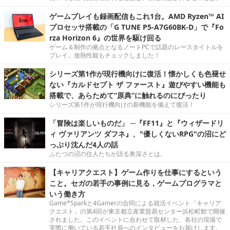
ゲームプレイも録画配信もこれ1台。AMD Ryzen™ AI
プロセッサ搭載の「G TUNE P5-A7G60BK-D」で『Fo
rza Horizon 6』の世界を駆け回る
ゲーム＆制作の拠点となるノートPCで話題のレースタイトルを
プレイ。放熱性能もチェックしました！
シリーズ第1作が現行機向けに復活！懐かしくも色褪せ
ない『カルドセプト ザ ファースト』遊びやすい機能も
搭載で、あらためて“原典”に触れるのにぴったり
シリーズ第1作が現行機向けの新機能を備えて復活！
「冒険は楽しいものだ」 ─『FF11』と『ウィザードリ
ィ ヴァリアンツ ダフネ』、"優しくないRPG"の沼にど
っぷり沈んだ4人の話
ふたつの沼の住人たちが語る奥深さとは。
【キャリアクエスト】ゲーム作りを仕事にするという
こと。セガの若手の事例に見る，ゲームプログラマと
いう働き方
Game*Sparkと4Gamerの合同による就活イベント「キャリア
クエスト」の第4回が東京都立産業貿易センター浜松町館で開催
されました。このイベントに合わせて取材した、各社の現場で
実際に働いている若手社員へのインタビューをお届けします。