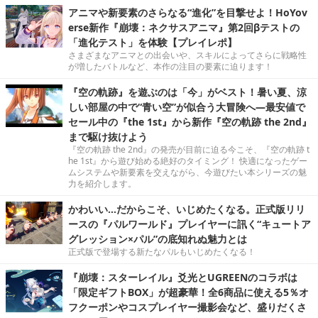
アニマや新要素のさらなる“進化”を目撃せよ！HoYov
erse新作『崩壊：ネクサスアニマ』第2回βテストの
「進化テスト」を体験【プレイレポ】
さまざまなアニマとの出会いや、スキルによってさらに戦略性
が増したバトルなど、本作の注目の要素に迫ります！
『空の軌跡』を遊ぶのは「今」がベスト！暑い夏、涼
しい部屋の中で“青い空”が似合う大冒険へ―最安値で
セール中の『the 1st』から新作『空の軌跡 the 2nd』
まで駆け抜けよう
『空の軌跡 the 2nd』の発売が目前に迫る今こそ、『空の軌跡 t
he 1st』から遊び始める絶好のタイミング！ 快適になったゲー
ムシステムや新要素を交えながら、今遊びたい本シリーズの魅
力を紹介します。
かわいい…だからこそ、いじめたくなる。正式版リリ
ースの『パルワールド』プレイヤーに訊く“キュートア
グレッション×パル”の底知れぬ魅力とは
正式版で登場する新たなパルもいじめたくなる！
『崩壊：スターレイル』爻光とUGREENのコラボは
「限定ギフトBOX」が超豪華！全6商品に使える5％オ
フクーポンやコスプレイヤー撮影会など、盛りだくさ