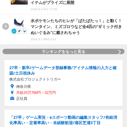
イテムがプライズに展開
2026.8.2 Sun 17:30
水ポケモンたちのヒレが「ぱたぱたっ！」と動く！
マンタイン、ミズゴロウなど全4匹の“ギミック付き
ぬいぐるみ”に癒されちゃう
2026.8.5 Wed 8:30
ランキングをもっと見る
27卒・新卒/ゲームデータ登録事務/アイテム情報の入力と確
認/土日祝休み
株式会社プロジェクトトリガー
神奈川県
月給25万700円～32万円
正社員
「27卒」ゲーム実況・eスポーツ動画の編集スタッフ/有給消
化率高い・定着率高い・未経験歓迎/港区芝浦3丁目