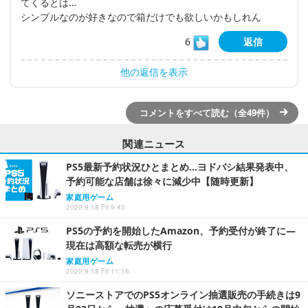
てくるとは…
シンプルなのが好きなので箱だけでも欲しいかもしれん
6
返信
他の返信を表示
コメントをすべて読む（全49件）
関連ニュース
PS5最新予約状況ひとまとめ…ヨドバシ結果発表中、
予約可能な店舗は徐々に減少中【随時更新】
家庭用ゲーム
2020.9.18 Fri 9:45
PS5の予約を開始したAmazon、予約受付が終了に―
現在は高額な転売が横行
家庭用ゲーム
2020.9.18 Fri 11:16
ソニーストアでのPS5オンライン抽選販売の手続きは9