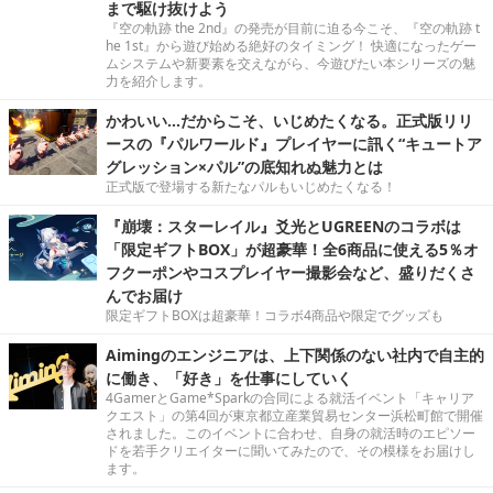
まで駆け抜けよう
『空の軌跡 the 2nd』の発売が目前に迫る今こそ、『空の軌跡 t
he 1st』から遊び始める絶好のタイミング！ 快適になったゲー
ムシステムや新要素を交えながら、今遊びたい本シリーズの魅
力を紹介します。
かわいい…だからこそ、いじめたくなる。正式版リリ
ースの『パルワールド』プレイヤーに訊く“キュートア
グレッション×パル”の底知れぬ魅力とは
正式版で登場する新たなパルもいじめたくなる！
『崩壊：スターレイル』爻光とUGREENのコラボは
「限定ギフトBOX」が超豪華！全6商品に使える5％オ
フクーポンやコスプレイヤー撮影会など、盛りだくさ
んでお届け
限定ギフトBOXは超豪華！コラボ4商品や限定でグッズも
Aimingのエンジニアは、上下関係のない社内で自主的
に働き、「好き」を仕事にしていく
4GamerとGame*Sparkの合同による就活イベント「キャリア
クエスト」の第4回が東京都立産業貿易センター浜松町館で開催
されました。このイベントに合わせ、自身の就活時のエピソー
ドを若手クリエイターに聞いてみたので、その模様をお届けし
ます。