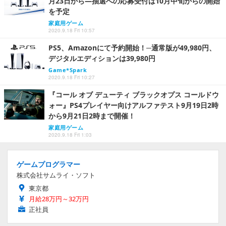
月23日から―抽選への応募受付は10月中旬からの開始
を予定
家庭用ゲーム
2020.9.18 Fri 10:57
PS5、Amazonにて予約開始！─通常版が49,980円、
デジタルエディションは39,980円
Game*Spark
2020.9.18 Fri 10:27
『コール オブ デューティ ブラックオプス コールドウ
ォー』PS4プレイヤー向けアルファテスト9月19日2時
から9月21日2時まで開催！
家庭用ゲーム
2020.9.18 Fri 1:03
ゲームプログラマー
株式会社サムライ・ソフト
東京都
月給28万円～32万円
正社員