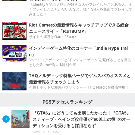
『Identity V 第五人格』が好きな人やプレイしたことある人、全
くプレイしたことがない人など、様々な4人を集めてプレイして
みました！
Riot Gamesの最新情報をキャッチアップできる総合
ニュースサイト「FISTBUMP」
サイトの運営はGame*Spark！
インディーゲーム特化のコーナー「Indie Hype Trai
n」
“ハードコアゲーマー”と“インディーゲーム”を繋げることを目的
としたGame*Spark特別企画。
THQノルディック特集ページでゲムスパのオススメと
最新情報をチェックしよう
今最もホットな海外パブリッシャー THQ Nordicを徹底特集！
PS5アクセスランキング
『GTA6』にどうしても出演したかった！『GTA5』
スティーブ・ヘインズ役俳優が“60以上の役”のオー
ディションを受けるも採用ならず
2026.8.6 Thu 15:45