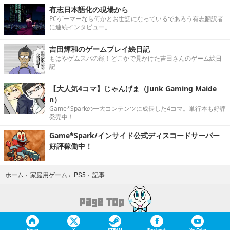
有志日本語化の現場から
PCゲーマーなら何かとお世話になっているであろう有志翻訳者
に連続インタビュー。
吉田輝和のゲームプレイ絵日記
もはやゲムスパの顔！どこかで見かけた吉田さんのゲーム絵日
記
【大人気4コマ】じゃんげま（Junk Gaming Maide
n）
Game*Sparkの一大コンテンツに成長した4コマ。単行本も好評
発売中！
Game*Spark/インサイド公式ディスコードサーバー
好評稼働中！
記事
ホーム
›
家庭用ゲーム
›
PS5
›
Home
X
STEAM
Facebook
YouTube