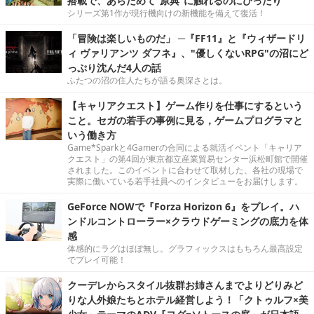
搭載で、あらためて“原典”に触れるのにぴったり
シリーズ第1作が現行機向けの新機能を備えて復活！
「冒険は楽しいものだ」 ─『FF11』と『ウィザードリ
ィ ヴァリアンツ ダフネ』、"優しくないRPG"の沼にど
っぷり沈んだ4人の話
ふたつの沼の住人たちが語る奥深さとは。
【キャリアクエスト】ゲーム作りを仕事にするという
こと。セガの若手の事例に見る，ゲームプログラマと
いう働き方
Game*Sparkと4Gamerの合同による就活イベント「キャリア
クエスト」の第4回が東京都立産業貿易センター浜松町館で開催
されました。このイベントに合わせて取材した、各社の現場で
実際に働いている若手社員へのインタビューをお届けします。
GeForce NOWで『Forza Horizon 6』をプレイ。ハ
ンドルコントローラー×クラウドゲーミングの底力を体
感
体感的にラグはほぼ無し。グラフィックスはもちろん最高設定
でプレイ可能！
クーデレからスタイル抜群お姉さんまでよりどりみど
りな人外娘たちとホテル経営しよう！「クトゥルフ×美