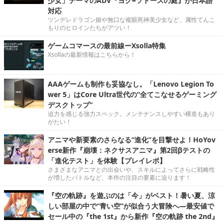
少女」テーマのADV『ヨグ=ソトースの庭』が日本語
対応
ツンデレドラゴン娘や無口な複眼死神美少女など、属性てんこ
もりのヒロインたちがアツい！
ゲームコマースの最前線ーXsolla特集
Xsollaの最新情報はこちらから！
AAAゲームも制作も妥協なし。「Lenovo Legion To
wer 5」はCore Ultra世代の“全てこなせるゲーミング
デスクトップ”
迫力を感じる強力スペック。メンテナンスしやすい構造もあり
がたい！
アニマや新要素のさらなる“進化”を目撃せよ！HoYov
erse新作『崩壊：ネクサスアニマ』第2回βテストの
「進化テスト」を体験【プレイレポ】
さまざまなアニマとの出会いや、スキルによってさらに戦略性
が増したバトルなど、本作の注目の要素に迫ります！
『空の軌跡』を遊ぶのは「今」がベスト！暑い夏、涼
しい部屋の中で“青い空”が似合う大冒険へ―最安値で
セール中の『the 1st』から新作『空の軌跡 the 2nd』