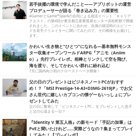
若手抜擢の環境で学んだこと――アプリボットの運営
プロデューサーが語る「巻き込み力」の重要性
4GamerとGame*Sparkの合同による就活イベント「キャリア
クエスト」の第4回が東京都立産業貿易センター浜松町館で開催
されました。このイベントに合わせ、自身の就活時のエピソー
ドを若手クリエイターに聞いてみたので、その模様をお届けし
ます。
かわいい生き物と"ひとつ"になれる―基本無料モンス
ター収集オープンワールドARPG『アニモ（Aniim
o）』先行プレイレポ。相棒とリンクして空を飛び、
海を渡り、そしてかわいい群れに紛れ込む
7月に国内向け初のクローズドベータ開催！
父の日のプレゼントはビジネスノートPCがおすす
め！？「MSI Prestige-14-AI+D3MG-2619JP」でお父
さん世代に嬉しいカプコンの懐ゲーもいっしょにプレ
ゼントしてみた
父の日に奮発して「ビジネスノートPC」をプレゼントした息子
と父の心温まる一日？
『Identity V 第五人格』の新モード「手記の加筆」は
PvEと聞いたけれど……実際どうなの？集まってプレイ
してみた！【プレイレポ】