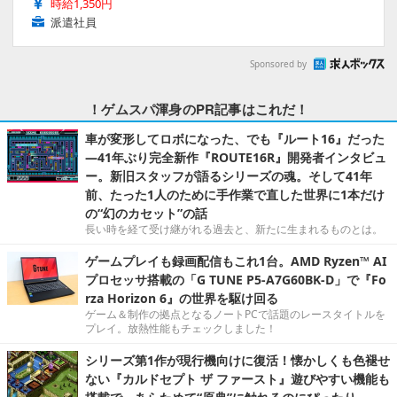
時給1,350円
派遣社員
Sponsored by
！ゲムスパ渾身のPR記事はこれだ！
車が変形してロボになった、でも『ルート16』だった
―41年ぶり完全新作『ROUTE16R』開発者インタビュ
ー。新旧スタッフが語るシリーズの魂。そして41年
前、たった1人のために手作業で直した世界に1本だけ
の“幻のカセット”の話
長い時を経て受け継がれる過去と、新たに生まれるものとは。
ゲームプレイも録画配信もこれ1台。AMD Ryzen™ AI
プロセッサ搭載の「G TUNE P5-A7G60BK-D」で『Fo
rza Horizon 6』の世界を駆け回る
ゲーム＆制作の拠点となるノートPCで話題のレースタイトルを
プレイ。放熱性能もチェックしました！
シリーズ第1作が現行機向けに復活！懐かしくも色褪せ
ない『カルドセプト ザ ファースト』遊びやすい機能も