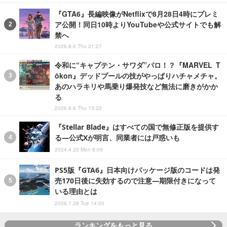
『GTA6』長編映像がNetflixで8月28日4時にプレミ
ア公開！同日10時よりYouTubeや公式サイトでも解
禁へ
2026.8.6 Thu 21:27
令和に“キャプテン・サワダ”パロ！？『MARVEL T
ōkon』デッドプールの技がやっぱりハチャメチャ。
あのハラキリや馬乗り爆発技など無法に磨きがかか
る
2026.8.6 Thu 13:22
『Stellar Blade』はすべての国で無修正版を提供す
る―公式Xが明言、同業者には戸惑いも
2024.4.22 Mon 8:09
PS5版『GTA6』日本向けパッケージ版のコードは発
売170日後に失効するので注意―期限付きになって
いる理由とは
2026.7.28 Tue 14:00
ランキングをもっと見る