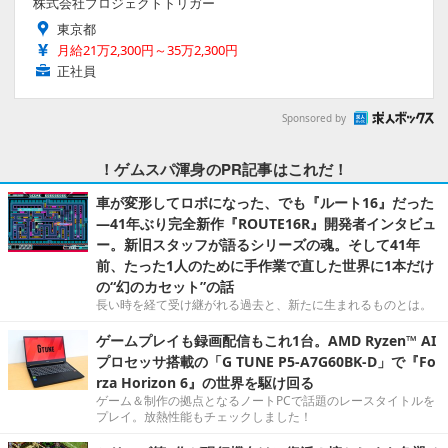
株式会社プロジェクトトリガー
東京都
月給21万2,300円～35万2,300円
正社員
Sponsored by
！ゲムスパ渾身のPR記事はこれだ！
車が変形してロボになった、でも『ルート16』だった
―41年ぶり完全新作『ROUTE16R』開発者インタビュ
ー。新旧スタッフが語るシリーズの魂。そして41年
前、たった1人のために手作業で直した世界に1本だけ
の“幻のカセット”の話
長い時を経て受け継がれる過去と、新たに生まれるものとは。
ゲームプレイも録画配信もこれ1台。AMD Ryzen™ AI
プロセッサ搭載の「G TUNE P5-A7G60BK-D」で『Fo
rza Horizon 6』の世界を駆け回る
ゲーム＆制作の拠点となるノートPCで話題のレースタイトルを
プレイ。放熱性能もチェックしました！