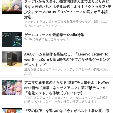
クーデレからスタイル抜群お姉さんまでよりどりみど
りな人外娘たちとホテル経営しよう！「クトゥルフ×美
少女」テーマのADV『ヨグ=ソトースの庭』が日本語
対応
ツンデレドラゴン娘や無口な複眼死神美少女など、属性てんこ
もりのヒロインたちがアツい！
ゲームコマースの最前線ーXsolla特集
Xsollaの最新情報はこちらから！
AAAゲームも制作も妥協なし。「Lenovo Legion To
wer 5」はCore Ultra世代の“全てこなせるゲーミング
デスクトップ”
迫力を感じる強力スペック。メンテナンスしやすい構造もあり
がたい！
アニマや新要素のさらなる“進化”を目撃せよ！HoYov
erse新作『崩壊：ネクサスアニマ』第2回βテストの
「進化テスト」を体験【プレイレポ】
さまざまなアニマとの出会いや、スキルによってさらに戦略性
が増したバトルなど、本作の注目の要素に迫ります！
『空の軌跡』を遊ぶのは「今」がベスト！暑い夏、涼