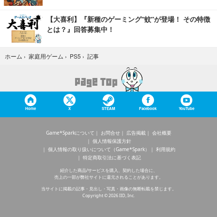
【大喜利】『新種のゲーミング“蚊”が登場！ その特徴
とは？』回答募集中！
記事
ホーム
›
家庭用ゲーム
›
PS5
›
Home
X
STEAM
Facebook
YouTube
Game*Sparkについて
お問合せ
広告掲載
会社概要
個人情報保護方針
個人情報の取り扱いについて（Game*Spark）
利用規約
特定商取引法に基づく表記
紹介した商品/サービスを購入、契約した場合に、
売上の一部が弊社サイトに還元されることがあります。
当サイトに掲載の記事・見出し・写真・画像の無断転載を禁じます。
Copyright © 2026 IID, Inc.