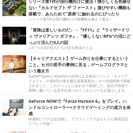
シリーズ第1作が現行機向けに復活！懐かしくも色褪せ
ない『カルドセプト ザ ファースト』遊びやすい機能も
搭載で、あらためて“原典”に触れるのにぴったり
シリーズ第1作が現行機向けの新機能を備えて復活！
「冒険は楽しいものだ」 ─『FF11』と『ウィザードリ
ィ ヴァリアンツ ダフネ』、"優しくないRPG"の沼にど
っぷり沈んだ4人の話
ふたつの沼の住人たちが語る奥深さとは。
【キャリアクエスト】ゲーム作りを仕事にするという
こと。セガの若手の事例に見る，ゲームプログラマと
いう働き方
Game*Sparkと4Gamerの合同による就活イベント「キャリア
クエスト」の第4回が東京都立産業貿易センター浜松町館で開催
されました。このイベントに合わせて取材した、各社の現場で
実際に働いている若手社員へのインタビューをお届けします。
GeForce NOWで『Forza Horizon 6』をプレイ。ハ
ンドルコントローラー×クラウドゲーミングの底力を体
感
体感的にラグはほぼ無し。グラフィックスはもちろん最高設定
でプレイ可能！