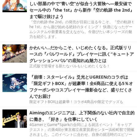
しい部屋の中で“青い空”が似合う大冒険へ―最安値で
セール中の『the 1st』から新作『空の軌跡 the 2nd』
まで駆け抜けよう
『空の軌跡 the 2nd』の発売が目前に迫る今こそ、『空の軌跡 t
he 1st』から遊び始める絶好のタイミング！ 快適になったゲー
ムシステムや新要素を交えながら、今遊びたい本シリーズの魅
力を紹介します。
かわいい…だからこそ、いじめたくなる。正式版リリ
ースの『パルワールド』プレイヤーに訊く“キュートア
グレッション×パル”の底知れぬ魅力とは
正式版で登場する新たなパルもいじめたくなる！
『崩壊：スターレイル』爻光とUGREENのコラボは
「限定ギフトBOX」が超豪華！全6商品に使える5％オ
フクーポンやコスプレイヤー撮影会など、盛りだくさ
んでお届け
限定ギフトBOXは超豪華！コラボ4商品や限定でグッズも
Aimingのエンジニアは、上下関係のない社内で自主的
に働き、「好き」を仕事にしていく
4GamerとGame*Sparkの合同による就活イベント「キャリア
クエスト」の第4回が東京都立産業貿易センター浜松町館で開催
されました。このイベントに合わせ、自身の就活時のエピソー