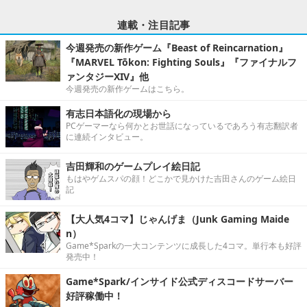
連載・注目記事
今週発売の新作ゲーム『Beast of Reincarnation』
『MARVEL Tōkon: Fighting Souls』『ファイナルフ
ァンタジーXIV』他
今週発売の新作ゲームはこちら。
有志日本語化の現場から
PCゲーマーなら何かとお世話になっているであろう有志翻訳者
に連続インタビュー。
吉田輝和のゲームプレイ絵日記
もはやゲムスパの顔！どこかで見かけた吉田さんのゲーム絵日
記
【大人気4コマ】じゃんげま（Junk Gaming Maide
n）
Game*Sparkの一大コンテンツに成長した4コマ。単行本も好評
発売中！
Game*Spark/インサイド公式ディスコードサーバー
好評稼働中！