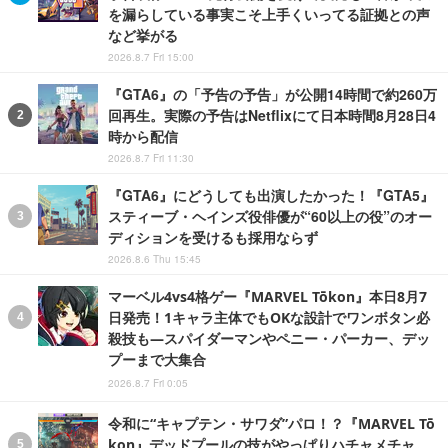
を漏らしている事実こそ上手くいってる証拠との声
など挙がる
2026.8.7 Fri 15:00
『GTA6』の「予告の予告」が公開14時間で約260万
回再生。実際の予告はNetflixにて日本時間8月28日4
時から配信
2026.8.7 Fri 11:30
『GTA6』にどうしても出演したかった！『GTA5』
スティーブ・ヘインズ役俳優が“60以上の役”のオー
ディションを受けるも採用ならず
2026.8.6 Thu 15:45
マーベル4vs4格ゲー『MARVEL Tōkon』本日8月7
日発売！1キャラ主体でもOKな設計でワンボタン必
殺技も―スパイダーマンやペニー・パーカー、デッ
プーまで大集合
2026.8.7 Fri 0:05
令和に“キャプテン・サワダ”パロ！？『MARVEL Tō
kon』デッドプールの技がやっぱりハチャメチャ。