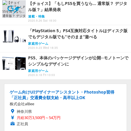
【チョイス】「もしPS5を買うなら… 通常版？ デジタ
ル版？」結果発表
連載・特集
2020.9.26 Sat 18:00
「PlayStation 5」PS4互換対応タイトルはディスク版
でもデジタル版でも“そのまま”遊べる
家庭用ゲーム
2020.9.23 Wed 18:35
PS5、本体のパッケージデザインが公開─モノトーンで
シンプルなデザインに
家庭用ゲーム
2020.9.18 Fri 13:03
ゲーム向けUIデザイナーアシスタント・Photoshop習得
「正社員」交通費全額支給・高卒以上OK
株式会社alBee
神奈川県
月給30万3,500円～54万円
正社員