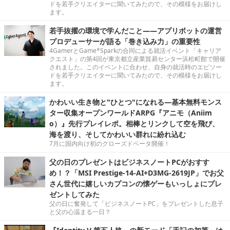
ドを若手クリエイターに聞いてみたので、その模様をお届けし
ます。
若手抜擢の環境で学んだこと――アプリボットの運営
プロデューサーが語る「巻き込み力」の重要性
4GamerとGame*Sparkの合同による就活イベント「キャリア
クエスト」の第4回が東京都立産業貿易センター浜松町館で開催
されました。このイベントに合わせ、自身の就活時のエピソー
ドを若手クリエイターに聞いてみたので、その模様をお届けし
ます。
かわいい生き物と"ひとつ"になれる―基本無料モンス
ター収集オープンワールドARPG『アニモ（Aniim
o）』先行プレイレポ。相棒とリンクして空を飛び、
海を渡り、そしてかわいい群れに紛れ込む
7月に国内向け初のクローズドベータ開催！
父の日のプレゼントはビジネスノートPCがおすす
め！？「MSI Prestige-14-AI+D3MG-2619JP」でお父
さん世代に嬉しいカプコンの懐ゲーもいっしょにプレ
ゼントしてみた
父の日に奮発して「ビジネスノートPC」をプレゼントした息子
と父の心温まる一日？