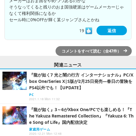
メーカーはおま国をやめつつあるのかな
そうなってくると残りのおま国強硬派はゲームメーカーじゃ
なくて権利関係になるか
セール時に0%OFFが輝く某ジャンプさんとかね
19
返信
コメントをすべて読む（全47件）
関連ニュース
『龍が如く7 光と闇の行方 インターナショナル』PC/X
box One/Series X|S版が2月25日発売―春日の冒険を
PS4以外でも！【UPDATE】
PC
2021.1.18 Mon 11:32
『龍が如く』3～6がXbox One/PCでも楽しめる！『T
he Yakuza Remastered Collection』『Yakuza 6: Th
e Song of Life』国内配信決定
家庭用ゲーム
2020.12.21 Mon 12:48