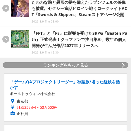
たわわな胸と異形の髪を備えたラプンツェルの映像
も披露。セクシー童話ヒロイン戦うローグライトAC
T『Swords & Slippers』Steamストアページ公開
2026.8.6 Thu 23:00
『FFT』と『FE』に影響を受けたSRPG『Beaten Pa
th』正式発表！クラファンで注目集め、数年の個人
開発が生んだ作品2027年リリースへ
2026.8.6 Thu 12:30
ランキングをもっと見る
「ゲームQAプロジェクトリーダー」秋葉原/培った経験を活
かす
ポールトゥウィン株式会社
東京都
月給25万円～50万500円
正社員