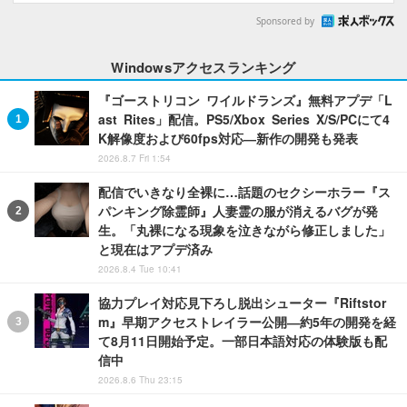
Sponsored by
Windowsアクセスランキング
『ゴーストリコン ワイルドランズ』無料アプデ「L
ast Rites」配信。PS5/Xbox Series X/S/PCにて4
K解像度および60fps対応―新作の開発も発表
2026.8.7 Fri 1:54
配信でいきなり全裸に…話題のセクシーホラー『ス
パンキング除霊師』人妻霊の服が消えるバグが発
生。「丸裸になる現象を泣きながら修正しました」
と現在はアプデ済み
2026.8.4 Tue 10:41
協力プレイ対応見下ろし脱出シューター『Riftstor
m』早期アクセストレイラー公開―約5年の開発を経
て8月11日開始予定。一部日本語対応の体験版も配
信中
2026.8.6 Thu 23:15