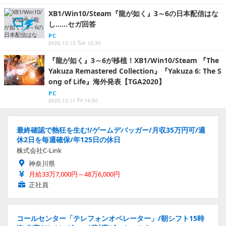
XB1/Win10/Steam『龍が如く』3～6の日本配信はな
し……セガ回答
PC
2020.12.15 Tue 12:30
『龍が如く』3～6が移植！XB1/Win10/Steam 『The
Yakuza Remastered Collection』『Yakuza 6: The S
ong of Life』海外発表【TGA2020】
PC
2020.12.11 Fri 14:50
最終確認で熱狂を生む!/ゲームデバッガー/月収35万円可/週
休2日を毎週確保/年125日の休日
株式会社C-Link
神奈川県
月給33万7,000円～48万6,000円
正社員
コールセンター「テレフォンオペレーター」/朝シフト15時