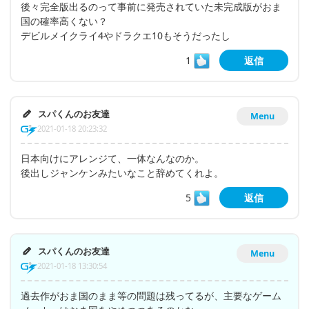
後々完全版出るのって事前に発売されていた未完成版がおま
国の確率高くない？
デビルメイクライ4やドラクエ10もそうだったし
1
返信
スパくんのお友達
Menu
2021-01-18 20:23:32
日本向けにアレンジて、一体なんなのか。
後出しジャンケンみたいなこと辞めてくれよ。
5
返信
スパくんのお友達
Menu
2021-01-18 13:30:54
過去作がおま国のまま等の問題は残ってるが、主要なゲーム