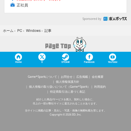
正社員
Sponsored by
記事
ホーム
›
PC
›
Windows
›
Home
X
STEAM
Facebook
YouTube
Game*Sparkについて
お問合せ
広告掲載
会社概要
個人情報保護方針
個人情報の取り扱いについて（Game*Spark）
利用規約
特定商取引法に基づく表記
紹介した商品/サービスを購入、契約した場合に、
売上の一部が弊社サイトに還元されることがあります。
当サイトに掲載の記事・見出し・写真・画像の無断転載を禁じます。
Copyright © 2026 IID, Inc.