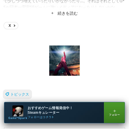
で少しづつ増えていったりいかなかったり…。それはそれとしてG*
Sが日本一宇宙SFゲームに強いメディアになったりしないかな。
+ 続きを読む
X
トピックス
おすすめゲーム情報発信中！
＋
Steamキュレーター
フォロー
フォローはコチラ
Game*Spark