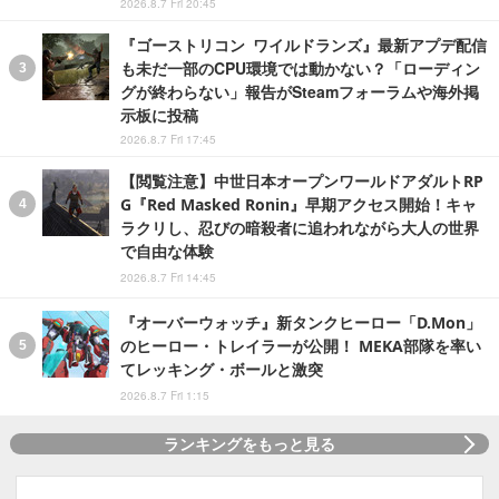
2026.8.7 Fri 20:45
『ゴーストリコン ワイルドランズ』最新アプデ配信
も未だ一部のCPU環境では動かない？「ローディン
グが終わらない」報告がSteamフォーラムや海外掲
示板に投稿
2026.8.7 Fri 17:45
【閲覧注意】中世日本オープンワールドアダルトRP
G『Red Masked Ronin』早期アクセス開始！キャ
ラクリし、忍びの暗殺者に追われながら大人の世界
で自由な体験
2026.8.7 Fri 14:45
『オーバーウォッチ』新タンクヒーロー「D.Mon」
のヒーロー・トレイラーが公開！ MEKA部隊を率い
てレッキング・ボールと激突
2026.8.7 Fri 1:15
ランキングをもっと見る