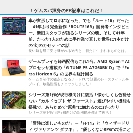
！ゲムスパ渾身のPR記事はこれだ！
車が変形してロボになった、でも『ルート16』だった
―41年ぶり完全新作『ROUTE16R』開発者インタビュ
ー。新旧スタッフが語るシリーズの魂。そして41年
前、たった1人のために手作業で直した世界に1本だけ
の“幻のカセット”の話
長い時を経て受け継がれる過去と、新たに生まれるものとは。
ゲームプレイも録画配信もこれ1台。AMD Ryzen™ AI
プロセッサ搭載の「G TUNE P5-A7G60BK-D」で『Fo
rza Horizon 6』の世界を駆け回る
ゲーム＆制作の拠点となるノートPCで話題のレースタイトルを
プレイ。放熱性能もチェックしました！
シリーズ第1作が現行機向けに復活！懐かしくも色褪せ
ない『カルドセプト ザ ファースト』遊びやすい機能も
搭載で、あらためて“原典”に触れるのにぴったり
シリーズ第1作が現行機向けの新機能を備えて復活！
「冒険は楽しいものだ」 ─『FF11』と『ウィザードリ
ィ ヴァリアンツ ダフネ』、"優しくないRPG"の沼にど