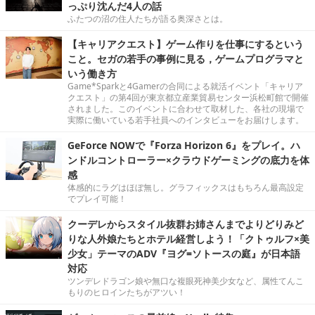
っぷり沈んだ4人の話
ふたつの沼の住人たちが語る奥深さとは。
【キャリアクエスト】ゲーム作りを仕事にするという
こと。セガの若手の事例に見る，ゲームプログラマと
いう働き方
Game*Sparkと4Gamerの合同による就活イベント「キャリア
クエスト」の第4回が東京都立産業貿易センター浜松町館で開催
されました。このイベントに合わせて取材した、各社の現場で
実際に働いている若手社員へのインタビューをお届けします。
GeForce NOWで『Forza Horizon 6』をプレイ。ハ
ンドルコントローラー×クラウドゲーミングの底力を体
感
体感的にラグはほぼ無し。グラフィックスはもちろん最高設定
でプレイ可能！
クーデレからスタイル抜群お姉さんまでよりどりみど
りな人外娘たちとホテル経営しよう！「クトゥルフ×美
少女」テーマのADV『ヨグ=ソトースの庭』が日本語
対応
ツンデレドラゴン娘や無口な複眼死神美少女など、属性てんこ
もりのヒロインたちがアツい！