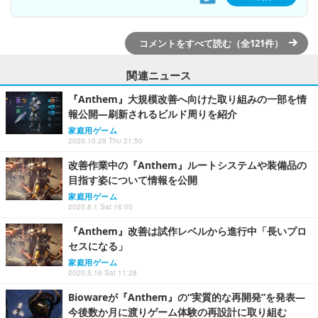
コメントをすべて読む（全121件）
関連ニュース
『Anthem』大規模改善へ向けた取り組みの一部を情
報公開―刷新されるビルド周りを紹介
家庭用ゲーム
2020.10.29 Thu 21:50
改善作業中の『Anthem』ルートシステムや装備品の
目指す姿について情報を公開
家庭用ゲーム
2020.8.1 Sat 16:00
『Anthem』改善は試作レベルから進行中「長いプロ
セスになる」
家庭用ゲーム
2020.5.16 Sat 11:28
Biowareが『Anthem』の“実質的な再開発”を発表―
今後数か月に渡りゲーム体験の再設計に取り組む