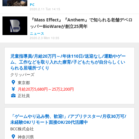
PC
2020.2.11 Tue 14:15
『Mass Effect』『Anthem』で知られる老舗デベロ
ッパーBioWareが創立25周年
ニュース
2020.2.3 Mon 10:35
児童指導員/月給20万円～/年休110日/送迎なし/運動やゲー
ム、工作などを取り入れた療育/子どもたちが自分らしくい
られる居場所づくり
クリッパーズ
東京都
月給20万5,680円～25万2,200円
正社員
「ゲームやり込み勢、歓迎!」/アプリテスター/月収30万可/
未経験OK/リモート面接OK/20代活躍中
BCC株式会社
神奈川県