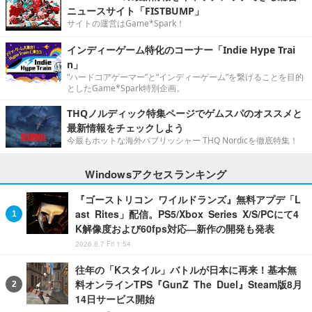
ニュースサイト「FISTBUMP」
サイトの運営はGame*Spark！
インディーゲーム特化のコーナー「Indie Hype Trai
n」
“ハードコアゲーマー”と“インディーゲーム”を繋げることを目的
としたGame*Spark特別企画。
THQノルディック特集ページでゲムスパのオススメと
最新情報をチェックしよう
今最もホットな海外パブリッシャー THQ Nordicを徹底特集！
Windowsアクセスランキング
『ゴーストリコン ワイルドランズ』無料アプデ「L
ast Rites」配信。PS5/Xbox Series X/S/PCにて4
K解像度および60fps対応―新作の開発も発表
2026.8.7 Fri 1:54
往年の「Kスタイル」バトルが日本に再来！基本無
料オンラインTPS『GunZ The Duel』Steam版8月
14日サービス開始