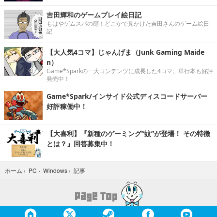
吉田輝和のゲームプレイ絵日記
もはやゲムスパの顔！どこかで見かけた吉田さんのゲーム絵日
記
【大人気4コマ】じゃんげま（Junk Gaming Maide
n）
Game*Sparkの一大コンテンツに成長した4コマ。単行本も好評
発売中！
Game*Spark/インサイド公式ディスコードサーバー
好評稼働中！
【大喜利】『新種のゲーミング“蚊”が登場！ その特徴
とは？』回答募集中！
記事
ホーム
›
PC
›
Windows
›