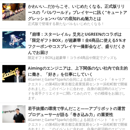
かわいい…だからこそ、いじめたくなる。正式版リリ
ースの『パルワールド』プレイヤーに訊く“キュートア
グレッション×パル”の底知れぬ魅力とは
正式版で登場する新たなパルもいじめたくなる！
『崩壊：スターレイル』爻光とUGREENのコラボは
「限定ギフトBOX」が超豪華！全6商品に使える5％オ
フクーポンやコスプレイヤー撮影会など、盛りだくさ
んでお届け
限定ギフトBOXは超豪華！コラボ4商品や限定でグッズも
Aimingのエンジニアは、上下関係のない社内で自主的
に働き、「好き」を仕事にしていく
4GamerとGame*Sparkの合同による就活イベント「キャリア
クエスト」の第4回が東京都立産業貿易センター浜松町館で開催
されました。このイベントに合わせ、自身の就活時のエピソー
ドを若手クリエイターに聞いてみたので、その模様をお届けし
ます。
若手抜擢の環境で学んだこと――アプリボットの運営
プロデューサーが語る「巻き込み力」の重要性
4GamerとGame*Sparkの合同による就活イベント「キャリア
クエスト」の第4回が東京都立産業貿易センター浜松町館で開催
されました。このイベントに合わせ、自身の就活時のエピソー