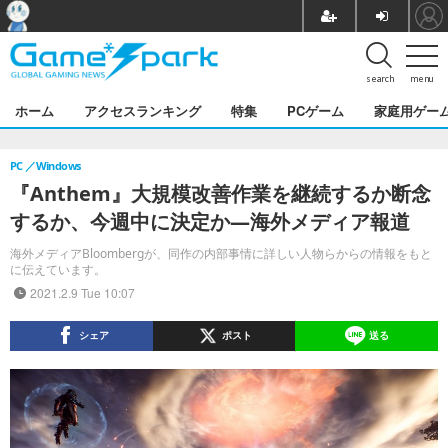
search
menu
ホーム
アクセスランキング
特集
PCゲーム
家庭用ゲー
PC
Windows
『Anthem』大規模改善作業を継続するか断念
するか、今週中に決定か―海外メディア報道
海外メディアBloombergが、同作の内部事情に詳しい人物らからの情報をもと
に伝えています。
2021.2.9 Tue 10:07
シェア
ポスト
送る