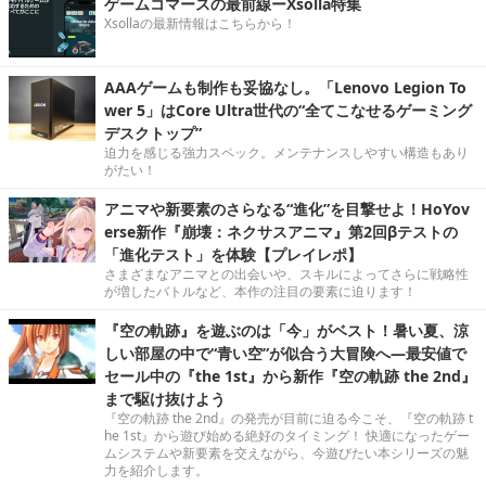
ゲームコマースの最前線ーXsolla特集
Xsollaの最新情報はこちらから！
AAAゲームも制作も妥協なし。「Lenovo Legion To
wer 5」はCore Ultra世代の“全てこなせるゲーミング
デスクトップ”
迫力を感じる強力スペック。メンテナンスしやすい構造もあり
がたい！
アニマや新要素のさらなる“進化”を目撃せよ！HoYov
erse新作『崩壊：ネクサスアニマ』第2回βテストの
「進化テスト」を体験【プレイレポ】
さまざまなアニマとの出会いや、スキルによってさらに戦略性
が増したバトルなど、本作の注目の要素に迫ります！
『空の軌跡』を遊ぶのは「今」がベスト！暑い夏、涼
しい部屋の中で“青い空”が似合う大冒険へ―最安値で
セール中の『the 1st』から新作『空の軌跡 the 2nd』
まで駆け抜けよう
『空の軌跡 the 2nd』の発売が目前に迫る今こそ、『空の軌跡 t
he 1st』から遊び始める絶好のタイミング！ 快適になったゲー
ムシステムや新要素を交えながら、今遊びたい本シリーズの魅
力を紹介します。