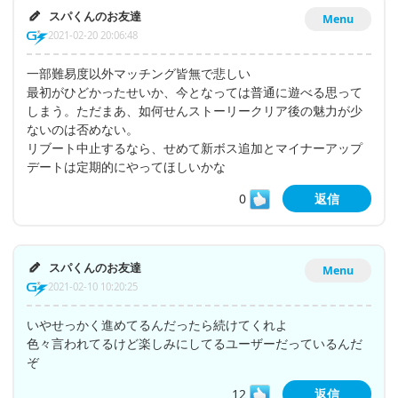
スパくんのお友達
Menu
2021-02-20 20:06:48
一部難易度以外マッチング皆無で悲しい
最初がひどかったせいか、今となっては普通に遊べる思って
しまう。ただまあ、如何せんストーリークリア後の魅力が少
ないのは否めない。
リブート中止するなら、せめて新ボス追加とマイナーアップ
デートは定期的にやってほしいかな
0
返信
スパくんのお友達
Menu
2021-02-10 10:20:25
いやせっかく進めてるんだったら続けてくれよ
色々言われてるけど楽しみにしてるユーザーだっているんだ
ぞ
12
返信