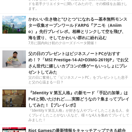
ドを若手クリエイターに聞いてみたので、その模様をお届けし
ます。
かわいい生き物と"ひとつ"になれる―基本無料モンス
ター収集オープンワールドARPG『アニモ（Aniim
o）』先行プレイレポ。相棒とリンクして空を飛び、
海を渡り、そしてかわいい群れに紛れ込む
7月に国内向け初のクローズドベータ開催！
父の日のプレゼントはビジネスノートPCがおすす
め！？「MSI Prestige-14-AI+D3MG-2619JP」でお父
さん世代に嬉しいカプコンの懐ゲーもいっしょにプレ
ゼントしてみた
父の日に奮発して「ビジネスノートPC」をプレゼントした息子
と父の心温まる一日？
『Identity V 第五人格』の新モード「手記の加筆」は
PvEと聞いたけれど……実際どうなの？集まってプレイ
してみた！【プレイレポ】
『Identity V 第五人格』が好きな人やプレイしたことある人、全
くプレイしたことがない人など、様々な4人を集めてプレイして
みました！
Riot Gamesの最新情報をキャッチアップできる総合