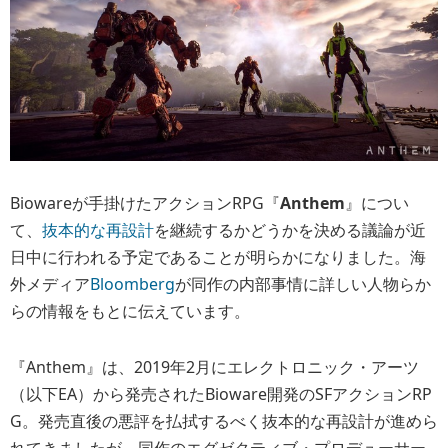
Biowareが手掛けたアクションRPG『
Anthem
』につい
て、
抜本的な再設計
を継続するかどうかを決める議論が近
日中に行われる予定であることが明らかになりました。海
外メディア
Bloomberg
が同作の内部事情に詳しい人物らか
らの情報をもとに伝えています。
『Anthem』は、2019年2月にエレクトロニック・アーツ
（以下EA）から発売されたBioware開発のSFアクションRP
G。発売直後の悪評を払拭するべく抜本的な再設計が進めら
れてきましたが、同作のエグゼクティブ・プロデューサー