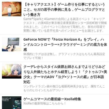
【キャリアクエスト】ゲーム作りを仕事にするという
こと。セガの若手の事例に見る，ゲームプログラマと
いう働き方
Game*Sparkと4Gamerの合同による就活イベント「キャリア
クエスト」の第4回が東京都立産業貿易センター浜松町館で開催
されました。このイベントに合わせて取材した、各社の現場で
実際に働いている若手社員へのインタビューをお届けします。
GeForce NOWで『Forza Horizon 6』をプレイ。ハ
ンドルコントローラー×クラウドゲーミングの底力を体
感
体感的にラグはほぼ無し。グラフィックスはもちろん最高設定
でプレイ可能！
クーデレからスタイル抜群お姉さんまでよりどりみど
りな人外娘たちとホテル経営しよう！「クトゥルフ×美
少女」テーマのADV『ヨグ=ソトースの庭』が日本語
対応
ツンデレドラゴン娘や無口な複眼死神美少女など、属性てんこ
もりのヒロインたちがアツい！
ゲームコマースの最前線ーXsolla特集
Xsollaの最新情報はこちらから！