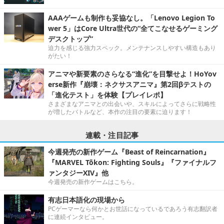
AAAゲームも制作も妥協なし。「Lenovo Legion To
wer 5」はCore Ultra世代の“全てこなせるゲーミング
デスクトップ”
迫力を感じる強力スペック。メンテナンスしやすい構造もあり
がたい！
アニマや新要素のさらなる“進化”を目撃せよ！HoYov
erse新作『崩壊：ネクサスアニマ』第2回βテストの
「進化テスト」を体験【プレイレポ】
さまざまなアニマとの出会いや、スキルによってさらに戦略性
が増したバトルなど、本作の注目の要素に迫ります！
連載・注目記事
今週発売の新作ゲーム『Beast of Reincarnation』
『MARVEL Tōkon: Fighting Souls』『ファイナルフ
ァンタジーXIV』他
今週発売の新作ゲームはこちら。
有志日本語化の現場から
PCゲーマーなら何かとお世話になっているであろう有志翻訳者
に連続インタビュー。