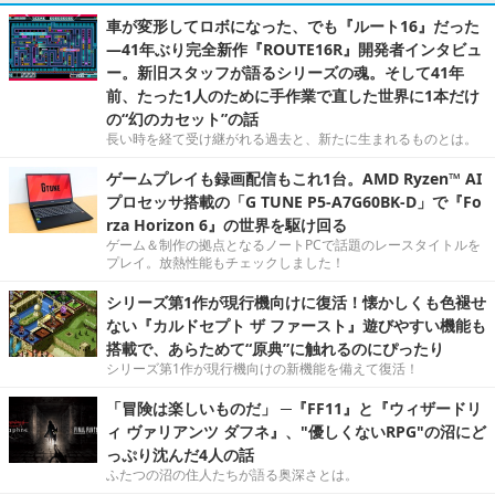
車が変形してロボになった、でも『ルート16』だった
―41年ぶり完全新作『ROUTE16R』開発者インタビュ
ー。新旧スタッフが語るシリーズの魂。そして41年
前、たった1人のために手作業で直した世界に1本だけ
の“幻のカセット”の話
長い時を経て受け継がれる過去と、新たに生まれるものとは。
ゲームプレイも録画配信もこれ1台。AMD Ryzen™ AI
プロセッサ搭載の「G TUNE P5-A7G60BK-D」で『Fo
rza Horizon 6』の世界を駆け回る
ゲーム＆制作の拠点となるノートPCで話題のレースタイトルを
プレイ。放熱性能もチェックしました！
シリーズ第1作が現行機向けに復活！懐かしくも色褪せ
ない『カルドセプト ザ ファースト』遊びやすい機能も
搭載で、あらためて“原典”に触れるのにぴったり
シリーズ第1作が現行機向けの新機能を備えて復活！
「冒険は楽しいものだ」 ─『FF11』と『ウィザードリ
ィ ヴァリアンツ ダフネ』、"優しくないRPG"の沼にど
っぷり沈んだ4人の話
ふたつの沼の住人たちが語る奥深さとは。