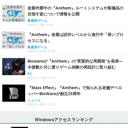
改善作業中の『Anthem』ルートシステムや装備品の
目指す姿について情報を公開
家庭用ゲーム
2020.8.1 Sat 16:00
『Anthem』改善は試作レベルから進行中「長いプロ
セスになる」
家庭用ゲーム
2020.5.16 Sat 11:28
Biowareが『Anthem』の“実質的な再開発”を発表―
今後数か月に渡りゲーム体験の再設計に取り組む
PC
2020.2.11 Tue 14:15
『Mass Effect』『Anthem』で知られる老舗デベロ
ッパーBioWareが創立25周年
ニュース
2020.2.3 Mon 10:35
Windowsアクセスランキング