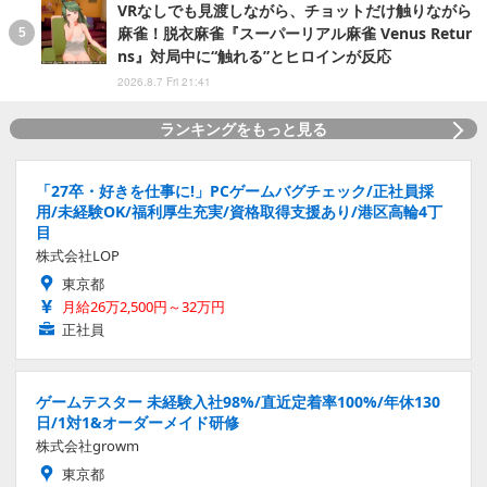
VRなしでも見渡しながら、チョットだけ触りながら
麻雀！脱衣麻雀『スーパーリアル麻雀 Venus Retur
ns』対局中に“触れる”とヒロインが反応
2026.8.7 Fri 21:41
ランキングをもっと見る
「27卒・好きを仕事に!」PCゲームバグチェック/正社員採
用/未経験OK/福利厚生充実/資格取得支援あり/港区高輪4丁
目
株式会社LOP
東京都
月給26万2,500円～32万円
正社員
ゲームテスター 未経験入社98%/直近定着率100%/年休130
日/1対1&オーダーメイド研修
株式会社growm
東京都