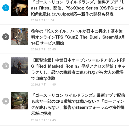
『ゴーストリコン ワイルドランズ』無料アプデ「L
ast Rites」配信。PS5/Xbox Series X/S/PCにて4
K解像度および60fps対応―新作の開発も発表
2026.8.7 Fri 1:54
往年の「Kスタイル」バトルが日本に再来！基本無
料オンラインTPS『GunZ The Duel』Steam版8月
14日サービス開始
2026.8.7 Fri 20:45
【閲覧注意】中世日本オープンワールドアダルトRP
G『Red Masked Ronin』早期アクセス開始！キャ
ラクリし、忍びの暗殺者に追われながら大人の世界
で自由な体験
2026.8.7 Fri 14:45
『ゴーストリコン ワイルドランズ』最新アプデ配信
も未だ一部のCPU環境では動かない？「ローディン
グが終わらない」報告がSteamフォーラムや海外掲
示板に投稿
2026.8.7 Fri 17:45