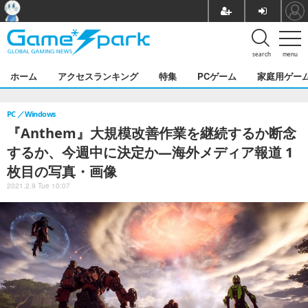
search
menu
ホーム
アクセスランキング
特集
PCゲーム
家庭用ゲー
PC
Windows
『Anthem』大規模改善作業を継続するか断念
するか、今週中に決定か―海外メディア報道 1
枚目の写真・画像
2021.2.9 Tue 10:07