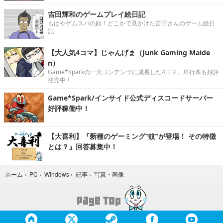
吉田輝和のゲームプレイ絵日記
もはやゲムスパの顔！どこかで見かけた吉田さんのゲーム絵日
記
【大人気4コマ】じゃんげま（Junk Gaming Maide
n）
Game*Sparkの一大コンテンツに成長した4コマ。単行本も好評
発売中！
Game*Spark/インサイド公式ディスコードサーバー
好評稼働中！
【大喜利】『新種のゲーミング“蚊”が登場！ その特徴
とは？』回答募集中！
写真・画像
ホーム
›
PC
›
Windows
›
記事
›