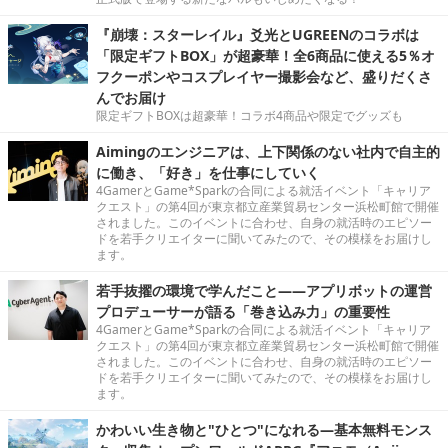
『崩壊：スターレイル』爻光とUGREENのコラボは
「限定ギフトBOX」が超豪華！全6商品に使える5％オ
フクーポンやコスプレイヤー撮影会など、盛りだくさ
んでお届け
限定ギフトBOXは超豪華！コラボ4商品や限定でグッズも
Aimingのエンジニアは、上下関係のない社内で自主的
に働き、「好き」を仕事にしていく
4GamerとGame*Sparkの合同による就活イベント「キャリア
クエスト」の第4回が東京都立産業貿易センター浜松町館で開催
されました。このイベントに合わせ、自身の就活時のエピソー
ドを若手クリエイターに聞いてみたので、その模様をお届けし
ます。
若手抜擢の環境で学んだこと――アプリボットの運営
プロデューサーが語る「巻き込み力」の重要性
4GamerとGame*Sparkの合同による就活イベント「キャリア
クエスト」の第4回が東京都立産業貿易センター浜松町館で開催
されました。このイベントに合わせ、自身の就活時のエピソー
ドを若手クリエイターに聞いてみたので、その模様をお届けし
ます。
かわいい生き物と"ひとつ"になれる―基本無料モンス