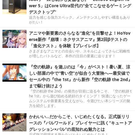
wer 5」はCore Ultra世代の“全てこなせるゲーミング
デスクトップ”
迫力を感じる強力スペック。メンテナンスしやすい構造もあり
がたい！
アニマや新要素のさらなる“進化”を目撃せよ！HoYov
erse新作『崩壊：ネクサスアニマ』第2回βテストの
「進化テスト」を体験【プレイレポ】
さまざまなアニマとの出会いや、スキルによってさらに戦略性
が増したバトルなど、本作の注目の要素に迫ります！
『空の軌跡』を遊ぶのは「今」がベスト！暑い夏、涼
しい部屋の中で“青い空”が似合う大冒険へ―最安値で
セール中の『the 1st』から新作『空の軌跡 the 2nd』
まで駆け抜けよう
『空の軌跡 the 2nd』の発売が目前に迫る今こそ、『空の軌跡 t
he 1st』から遊び始める絶好のタイミング！ 快適になったゲー
ムシステムや新要素を交えながら、今遊びたい本シリーズの魅
力を紹介します。
かわいい…だからこそ、いじめたくなる。正式版リリ
ースの『パルワールド』プレイヤーに訊く“キュートア
グレッション×パル”の底知れぬ魅力とは
正式版で登場する新たなパルもいじめたくなる！