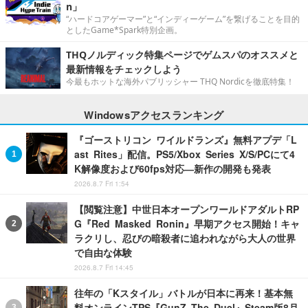
n」
“ハードコアゲーマー”と“インディーゲーム”を繋げることを目的
としたGame*Spark特別企画。
THQノルディック特集ページでゲムスパのオススメと
最新情報をチェックしよう
今最もホットな海外パブリッシャー THQ Nordicを徹底特集！
Windowsアクセスランキング
『ゴーストリコン ワイルドランズ』無料アプデ「L
ast Rites」配信。PS5/Xbox Series X/S/PCにて4
K解像度および60fps対応―新作の開発も発表
2026.8.7 Fri 1:54
【閲覧注意】中世日本オープンワールドアダルトRP
G『Red Masked Ronin』早期アクセス開始！キャ
ラクリし、忍びの暗殺者に追われながら大人の世界
で自由な体験
2026.8.7 Fri 14:45
往年の「Kスタイル」バトルが日本に再来！基本無
料オンラインTPS『GunZ The Duel』Steam版8月