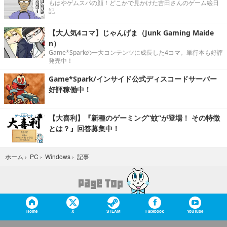
もはやゲムスパの顔！どこかで見かけた吉田さんのゲーム絵日
記
【大人気4コマ】じゃんげま（Junk Gaming Maide
n）
Game*Sparkの一大コンテンツに成長した4コマ。単行本も好評
発売中！
Game*Spark/インサイド公式ディスコードサーバー
好評稼働中！
【大喜利】『新種のゲーミング“蚊”が登場！ その特徴
とは？』回答募集中！
記事
ホーム
›
PC
›
Windows
›
Home
X
STEAM
Facebook
YouTube