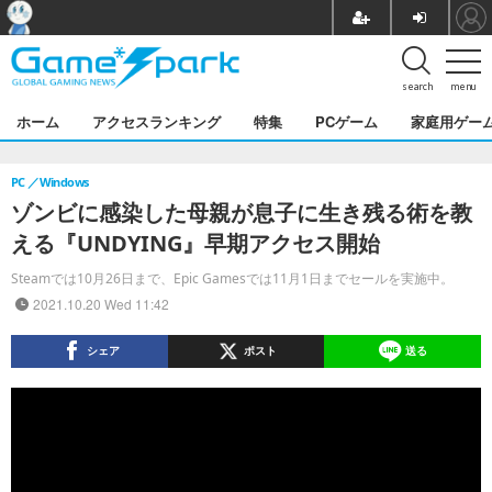
search
menu
ホーム
アクセスランキング
特集
PCゲーム
家庭用ゲー
PC
Windows
ゾンビに感染した母親が息子に生き残る術を教
える『UNDYING』早期アクセス開始
Steamでは10月26日まで、Epic Gamesでは11月1日までセールを実施中。
2021.10.20 Wed 11:42
シェア
ポスト
送る