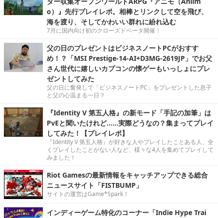
ター収集オープンワールドARPG『アニモ（Aniim
o）』先行プレイレポ。相棒とリンクして空を飛び、
海を渡り、そしてかわいい群れに紛れ込む
7月に国内向け初のクローズドベータ開催！
父の日のプレゼントはビジネスノートPCがおすす
め！？「MSI Prestige-14-AI+D3MG-2619JP」でお父
さん世代に嬉しいカプコンの懐ゲーもいっしょにプレ
ゼントしてみた
父の日に奮発して「ビジネスノートPC」をプレゼントした息子
と父の心温まる一日？
『Identity V 第五人格』の新モード「手記の加筆」は
PvEと聞いたけれど……実際どうなの？集まってプレイ
してみた！【プレイレポ】
『Identity V 第五人格』が好きな人やプレイしたことある人、全
くプレイしたことがない人など、様々な4人を集めてプレイして
みました！
Riot Gamesの最新情報をキャッチアップできる総合
ニュースサイト「FISTBUMP」
サイトの運営はGame*Spark！
インディーゲーム特化のコーナー「Indie Hype Trai