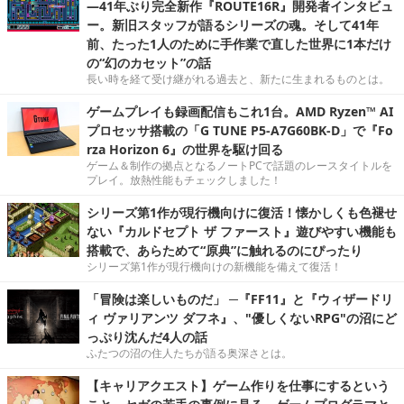
―41年ぶり完全新作『ROUTE16R』開発者インタビュ
ー。新旧スタッフが語るシリーズの魂。そして41年
前、たった1人のために手作業で直した世界に1本だけ
の“幻のカセット”の話
長い時を経て受け継がれる過去と、新たに生まれるものとは。
ゲームプレイも録画配信もこれ1台。AMD Ryzen™ AI
プロセッサ搭載の「G TUNE P5-A7G60BK-D」で『Fo
rza Horizon 6』の世界を駆け回る
ゲーム＆制作の拠点となるノートPCで話題のレースタイトルを
プレイ。放熱性能もチェックしました！
シリーズ第1作が現行機向けに復活！懐かしくも色褪せ
ない『カルドセプト ザ ファースト』遊びやすい機能も
搭載で、あらためて“原典”に触れるのにぴったり
シリーズ第1作が現行機向けの新機能を備えて復活！
「冒険は楽しいものだ」 ─『FF11』と『ウィザードリ
ィ ヴァリアンツ ダフネ』、"優しくないRPG"の沼にど
っぷり沈んだ4人の話
ふたつの沼の住人たちが語る奥深さとは。
【キャリアクエスト】ゲーム作りを仕事にするという