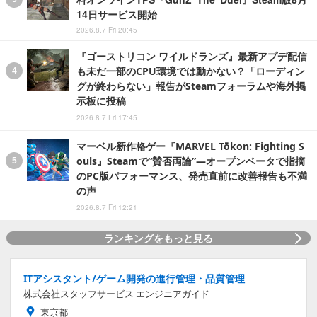
14日サービス開始
2026.8.7 Fri 20:45
『ゴーストリコン ワイルドランズ』最新アプデ配信
も未だ一部のCPU環境では動かない？「ローディン
グが終わらない」報告がSteamフォーラムや海外掲
示板に投稿
2026.8.7 Fri 17:45
マーベル新作格ゲー『MARVEL Tōkon: Fighting S
ouls』Steamで“賛否両論”―オープンベータで指摘
のPC版パフォーマンス、発売直前に改善報告も不満
の声
2026.8.7 Fri 12:21
ランキングをもっと見る
ITアシスタント/ゲーム開発の進行管理・品質管理
株式会社スタッフサービス エンジニアガイド
東京都