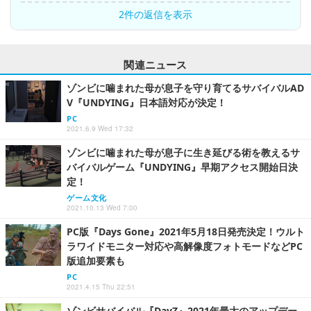
2件の返信を表示
関連ニュース
ゾンビに噛まれた母が息子を守り育てるサバイバルAD
V『UNDYING』日本語対応が決定！
PC
2021.6.9 Wed 17:32
ゾンビに噛まれた母が息子に生き延びる術を教えるサ
バイバルゲーム『UNDYING』早期アクセス開始日決
定！
ゲーム文化
2021.10.13 Wed 7:00
PC版『Days Gone』2021年5月18日発売決定！ウルト
ラワイドモニター対応や高解像度フォトモードなどPC
版追加要素も
PC
2021.4.15 Thu 22:51
ゾンビサバイバル『DayZ』2021年最大のアップデー