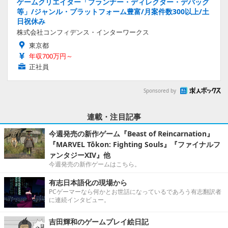
ゲームクリエイター「プランナー・ディレクター・デバッグ
等」/ジャンル・プラットフォーム豊富/月案件数300以上/土
日祝休み
株式会社コンフィデンス・インターワークス
東京都
年収700万円～
正社員
Sponsored by
連載・注目記事
今週発売の新作ゲーム『Beast of Reincarnation』
『MARVEL Tōkon: Fighting Souls』『ファイナルフ
ァンタジーXIV』他
今週発売の新作ゲームはこちら。
有志日本語化の現場から
PCゲーマーなら何かとお世話になっているであろう有志翻訳者
に連続インタビュー。
吉田輝和のゲームプレイ絵日記