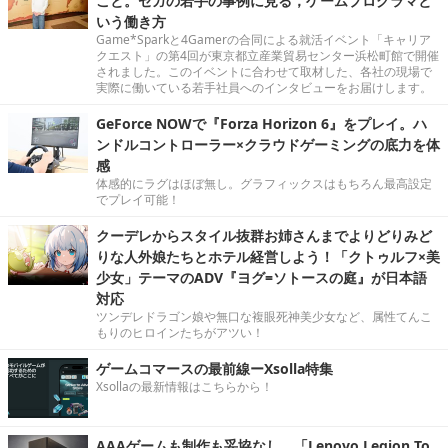
こと。セガの若手の事例に見る，ゲームプログラマと
いう働き方
Game*Sparkと4Gamerの合同による就活イベント「キャリア
クエスト」の第4回が東京都立産業貿易センター浜松町館で開催
されました。このイベントに合わせて取材した、各社の現場で
実際に働いている若手社員へのインタビューをお届けします。
GeForce NOWで『Forza Horizon 6』をプレイ。ハ
ンドルコントローラー×クラウドゲーミングの底力を体
感
体感的にラグはほぼ無し。グラフィックスはもちろん最高設定
でプレイ可能！
クーデレからスタイル抜群お姉さんまでよりどりみど
りな人外娘たちとホテル経営しよう！「クトゥルフ×美
少女」テーマのADV『ヨグ=ソトースの庭』が日本語
対応
ツンデレドラゴン娘や無口な複眼死神美少女など、属性てんこ
もりのヒロインたちがアツい！
ゲームコマースの最前線ーXsolla特集
Xsollaの最新情報はこちらから！
AAAゲームも制作も妥協なし。「Lenovo Legion To